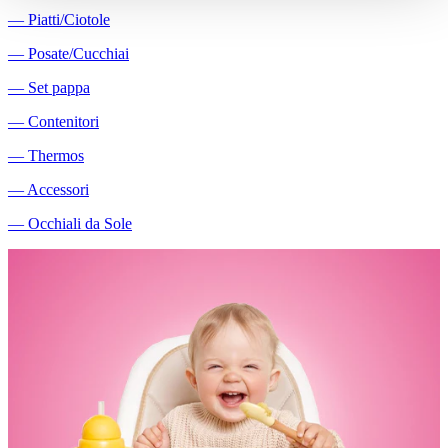
―
Piatti/Ciotole
―
Posate/Cucchiai
―
Set pappa
―
Contenitori
―
Thermos
―
Accessori
―
Occhiali da Sole