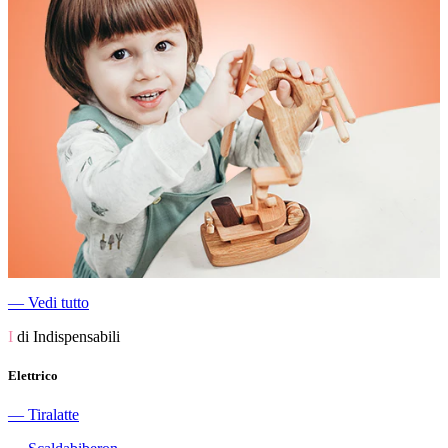
―
Vedi tutto
I
di Indispensabili
Elettrico
―
Tiralatte