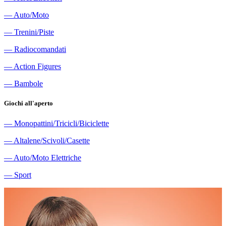
―
Auto/Moto
―
Trenini/Piste
―
Radiocomandati
―
Action Figures
―
Bambole
Giochi all'aperto
―
Monopattini/Tricicli/Biciclette
―
Altalene/Scivoli/Casette
―
Auto/Moto Elettriche
―
Sport