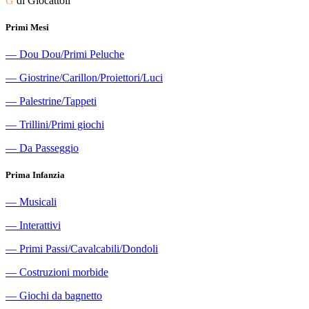
G
di Giocattoli
Primi Mesi
―
Dou Dou/Primi Peluche
―
Giostrine/Carillon/Proiettori/Luci
―
Palestrine/Tappeti
―
Trillini/Primi giochi
―
Da Passeggio
Prima Infanzia
―
Musicali
―
Interattivi
―
Primi Passi/Cavalcabili/Dondoli
―
Costruzioni morbide
―
Giochi da bagnetto