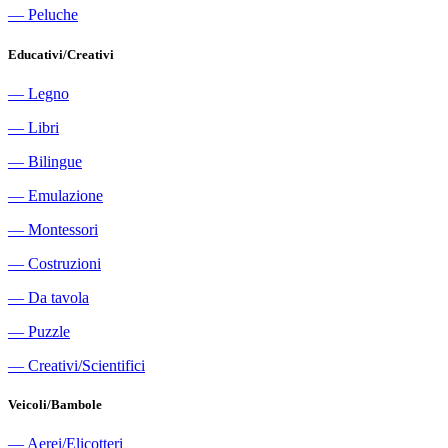
―
Peluche
Educativi/Creativi
―
Legno
―
Libri
―
Bilingue
―
Emulazione
―
Montessori
―
Costruzioni
―
Da tavola
―
Puzzle
―
Creativi/Scientifici
Veicoli/Bambole
―
Aerei/Elicotteri