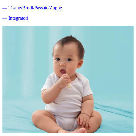
―
Tisane/Brodi/Passate/Zuppe
―
Integratori