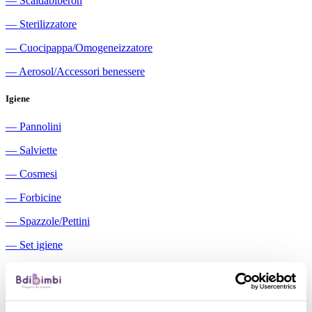
―
Scaldabiberon
―
Sterilizzatore
―
Cuocipappa/Omogeneizzatore
―
Aerosol/Accessori benessere
Igiene
―
Pannolini
―
Salviette
―
Cosmesi
―
Forbicine
―
Spazzole/Pettini
―
Set igiene
―
Igiene orale
―
Aspiratori nasali manuali