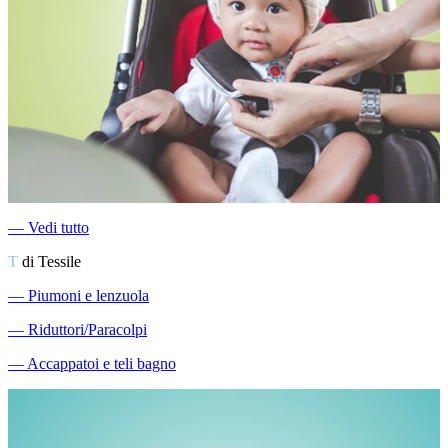
―
Vedi tutto
T
di Tessile
―
Piumoni e lenzuola
―
Riduttori/Paracolpi
―
Accappatoi e teli bagno