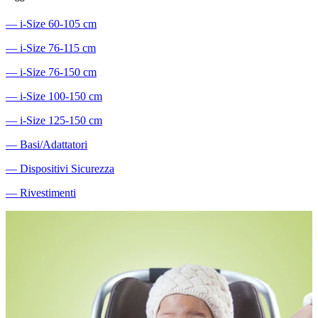
―
i-Size 60-105 cm
―
i-Size 76-115 cm
―
i-Size 76-150 cm
―
i-Size 100-150 cm
―
i-Size 125-150 cm
―
Basi/Adattatori
―
Dispositivi Sicurezza
―
Rivestimenti