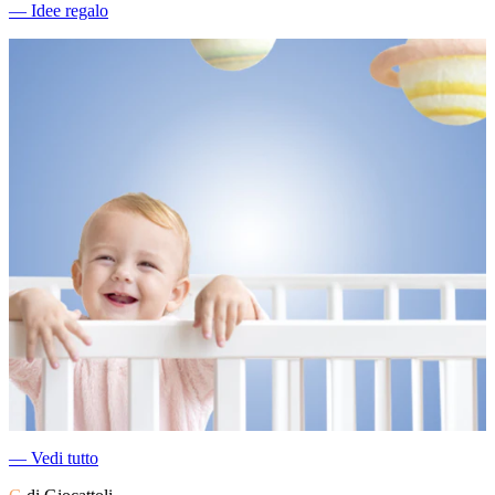
―
Idee regalo
―
Vedi tutto