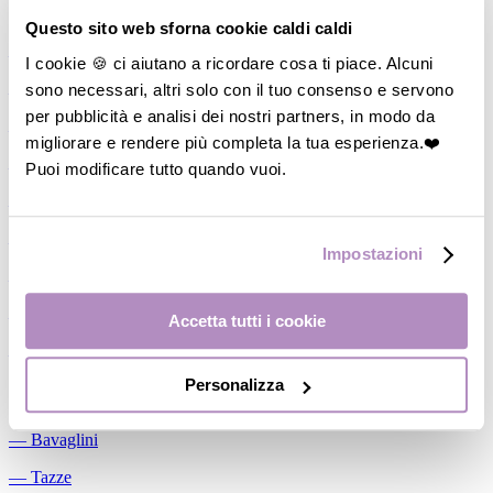
Allattamento
Questo sito web sforna cookie caldi caldi
―
Cuscini allattamento
I cookie 🍪 ci aiutano a ricordare cosa ti piace. Alcuni
sono necessari, altri solo con il tuo consenso e servono
―
Biberon
per pubblicità e analisi dei nostri partners, in modo da
―
Tettarelle
migliorare e rendere più completa la tua esperienza.❤️
―
Succhietti
Puoi modificare tutto quando vuoi.
―
Portasucchietti/Clip/Catenelle
―
Tiralatte Manuali
Impostazioni
―
Dosalatte
―
Conservalatte Materno
Accetta tutti i cookie
―
Massaggiagengive
Personalizza
Pappa
―
Bavaglini
―
Tazze