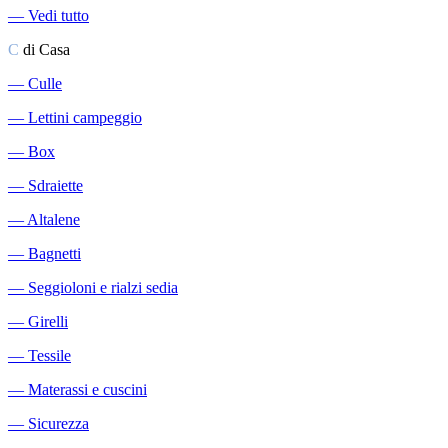
―
Vedi tutto
C
di Casa
―
Culle
―
Lettini campeggio
―
Box
―
Sdraiette
―
Altalene
―
Bagnetti
―
Seggioloni e rialzi sedia
―
Girelli
―
Tessile
―
Materassi e cuscini
―
Sicurezza