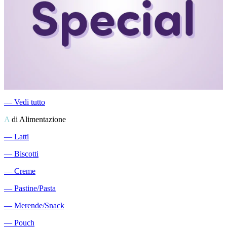
―
Vedi tutto
A
di Alimentazione
―
Latti
―
Biscotti
―
Creme
―
Pastine/Pasta
―
Merende/Snack
―
Pouch