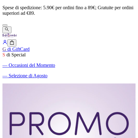
Spese
di
spedizione:
5.90€
per
ordini
fino
a
89€;
Gratuite
per
ordini
superiori
ad
€89.
G
di GiftCard
S
di Special
―
Occasioni del Momento
―
Selezione di Agosto