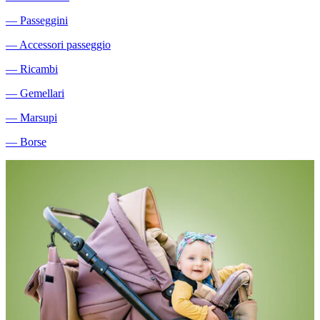
―
Passeggini
―
Accessori passeggio
―
Ricambi
―
Gemellari
―
Marsupi
―
Borse