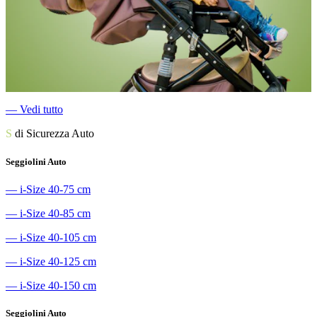
―
Vedi tutto
S
di Sicurezza Auto
Seggiolini Auto
―
i-Size 40-75 cm
―
i-Size 40-85 cm
―
i-Size 40-105 cm
―
i-Size 40-125 cm
―
i-Size 40-150 cm
Seggiolini Auto