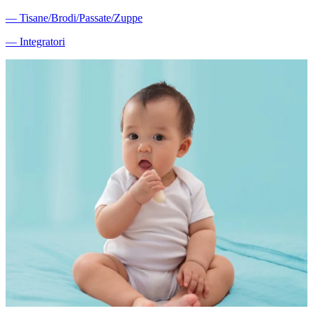
―
Tisane/Brodi/Passate/Zuppe
―
Integratori