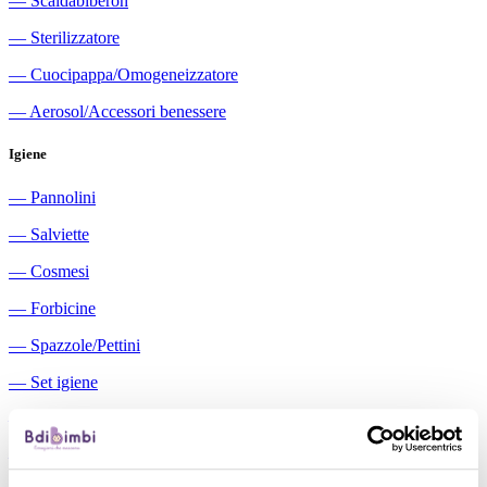
―
Scaldabiberon
―
Sterilizzatore
―
Cuocipappa/Omogeneizzatore
―
Aerosol/Accessori benessere
Igiene
―
Pannolini
―
Salviette
―
Cosmesi
―
Forbicine
―
Spazzole/Pettini
―
Set igiene
―
Igiene orale
―
Aspiratori nasali manuali