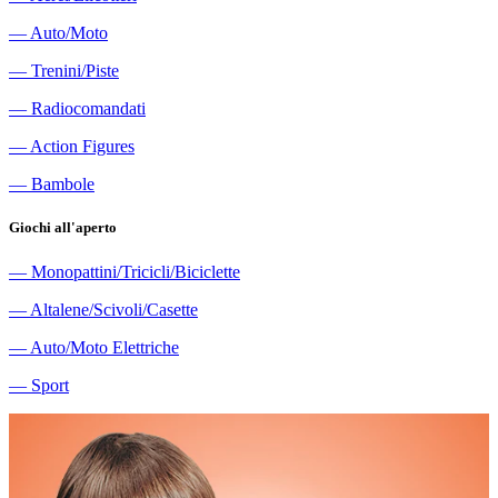
―
Auto/Moto
―
Trenini/Piste
―
Radiocomandati
―
Action Figures
―
Bambole
Giochi all'aperto
―
Monopattini/Tricicli/Biciclette
―
Altalene/Scivoli/Casette
―
Auto/Moto Elettriche
―
Sport