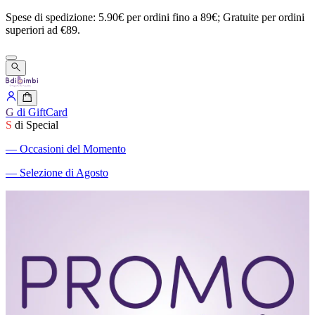
Spese
di
spedizione:
5.90€
per
ordini
fino
a
89€;
Gratuite
per
ordini
superiori
ad
€89.
G
di GiftCard
S
di Special
―
Occasioni del Momento
―
Selezione di Agosto