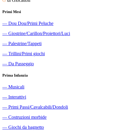
G
di Giocattoli
Primi Mesi
―
Dou Dou/Primi Peluche
―
Giostrine/Carillon/Proiettori/Luci
―
Palestrine/Tappeti
―
Trillini/Primi giochi
―
Da Passeggio
Prima Infanzia
―
Musicali
―
Interattivi
―
Primi Passi/Cavalcabili/Dondoli
―
Costruzioni morbide
―
Giochi da bagnetto