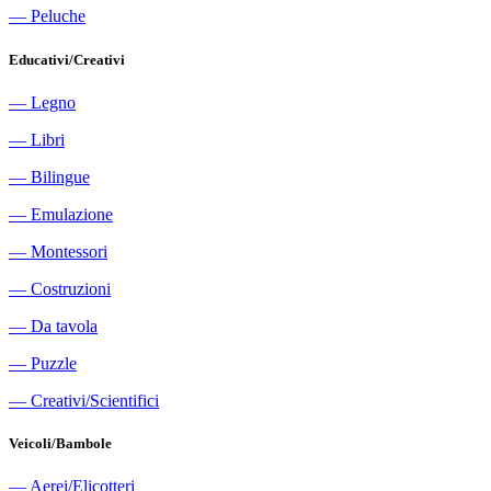
―
Peluche
Educativi/Creativi
―
Legno
―
Libri
―
Bilingue
―
Emulazione
―
Montessori
―
Costruzioni
―
Da tavola
―
Puzzle
―
Creativi/Scientifici
Veicoli/Bambole
―
Aerei/Elicotteri