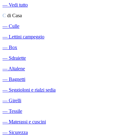
―
Vedi tutto
C
di Casa
―
Culle
―
Lettini campeggio
―
Box
―
Sdraiette
―
Altalene
―
Bagnetti
―
Seggioloni e rialzi sedia
―
Girelli
―
Tessile
―
Materassi e cuscini
―
Sicurezza