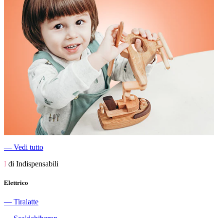
―
Vedi tutto
I
di Indispensabili
Elettrico
―
Tiralatte