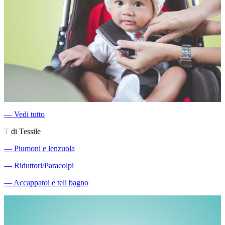
―
Vedi tutto
T
di Tessile
―
Piumoni e lenzuola
―
Riduttori/Paracolpi
―
Accappatoi e teli bagno