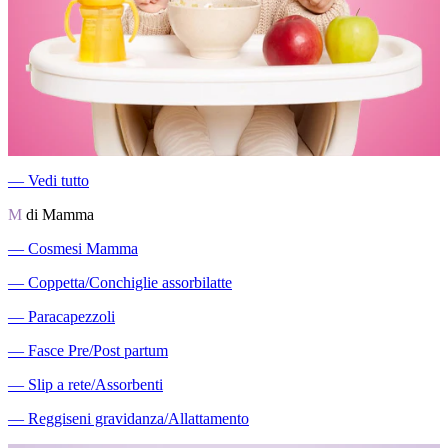
―
Vedi tutto
M
di Mamma
―
Cosmesi Mamma
―
Coppetta/Conchiglie assorbilatte
―
Paracapezzoli
―
Fasce Pre/Post partum
―
Slip a rete/Assorbenti
―
Reggiseni gravidanza/Allattamento