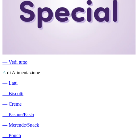
―
Vedi tutto
A
di Alimentazione
―
Latti
―
Biscotti
―
Creme
―
Pastine/Pasta
―
Merende/Snack
―
Pouch