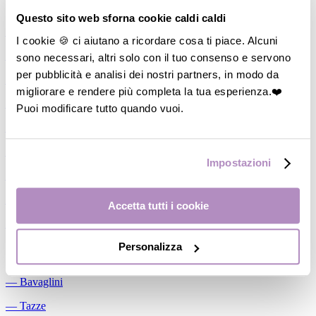
Allattamento
Questo sito web sforna cookie caldi caldi
―
Cuscini allattamento
I cookie 🍪 ci aiutano a ricordare cosa ti piace. Alcuni
sono necessari, altri solo con il tuo consenso e servono
―
Biberon
per pubblicità e analisi dei nostri partners, in modo da
―
Tettarelle
migliorare e rendere più completa la tua esperienza.❤️
―
Succhietti
Puoi modificare tutto quando vuoi.
―
Portasucchietti/Clip/Catenelle
―
Tiralatte Manuali
Impostazioni
―
Dosalatte
―
Conservalatte Materno
Accetta tutti i cookie
―
Massaggiagengive
Personalizza
Pappa
―
Bavaglini
―
Tazze