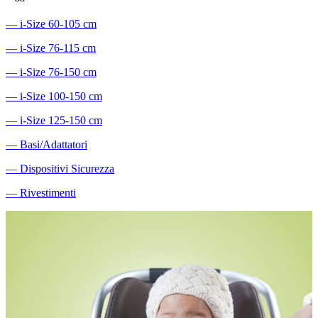
―
i-Size 60-105 cm
―
i-Size 76-115 cm
―
i-Size 76-150 cm
―
i-Size 100-150 cm
―
i-Size 125-150 cm
―
Basi/Adattatori
―
Dispositivi Sicurezza
―
Rivestimenti