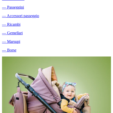
―
Passeggini
―
Accessori passeggio
―
Ricambi
―
Gemellari
―
Marsupi
―
Borse