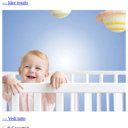
―
Idee regalo
―
Vedi tutto