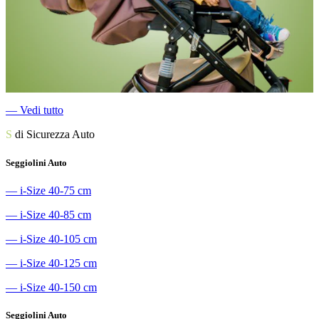
―
Vedi tutto
S
di Sicurezza Auto
Seggiolini Auto
―
i-Size 40-75 cm
―
i-Size 40-85 cm
―
i-Size 40-105 cm
―
i-Size 40-125 cm
―
i-Size 40-150 cm
Seggiolini Auto