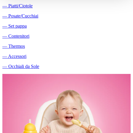
―
Piatti/Ciotole
―
Posate/Cucchiai
―
Set pappa
―
Contenitori
―
Thermos
―
Accessori
―
Occhiali da Sole