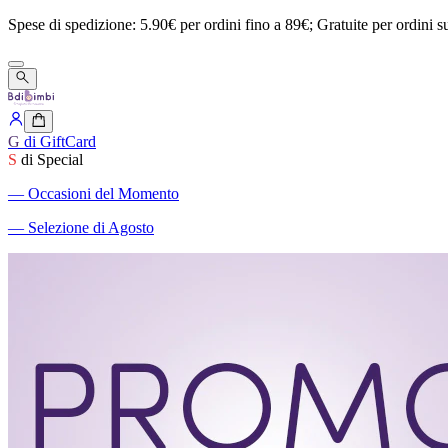
Spese
di
spedizione:
5.90€
per
ordini
fino
a
89€;
Gratuite
per
ordini
s
G
di GiftCard
S
di Special
―
Occasioni del Momento
―
Selezione di Agosto