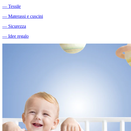
―
Tessile
―
Materassi e cuscini
―
Sicurezza
―
Idee regalo