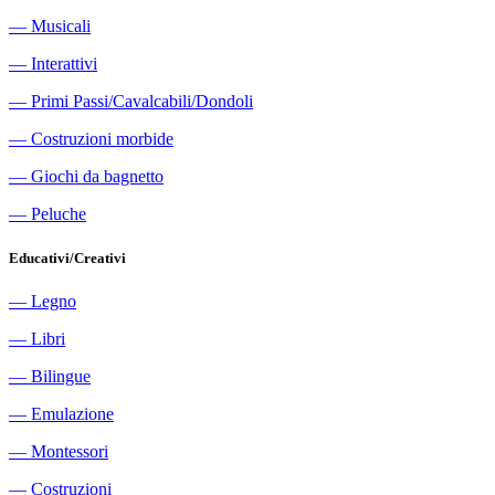
―
Musicali
―
Interattivi
―
Primi Passi/Cavalcabili/Dondoli
―
Costruzioni morbide
―
Giochi da bagnetto
―
Peluche
Educativi/Creativi
―
Legno
―
Libri
―
Bilingue
―
Emulazione
―
Montessori
―
Costruzioni