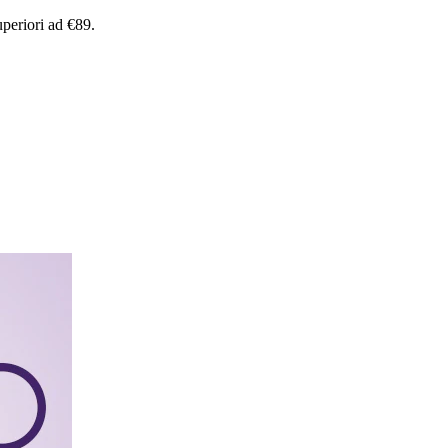
uperiori
ad
€89.