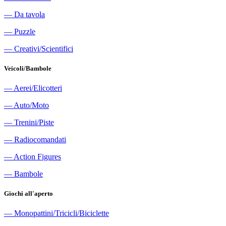
―
Da tavola
―
Puzzle
―
Creativi/Scientifici
Veicoli/Bambole
―
Aerei/Elicotteri
―
Auto/Moto
―
Trenini/Piste
―
Radiocomandati
―
Action Figures
―
Bambole
Giochi all'aperto
―
Monopattini/Tricicli/Biciclette