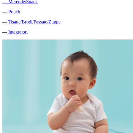
―
Merende/Snack
―
Pouch
―
Tisane/Brodi/Passate/Zuppe
―
Integratori