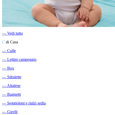
―
Vedi tutto
C
di Casa
―
Culle
―
Lettini campeggio
―
Box
―
Sdraiette
―
Altalene
―
Bagnetti
―
Seggioloni e rialzi sedia
―
Girelli