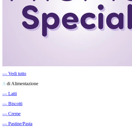
―
Vedi tutto
A
di Alimentazione
―
Latti
―
Biscotti
―
Creme
―
Pastine/Pasta