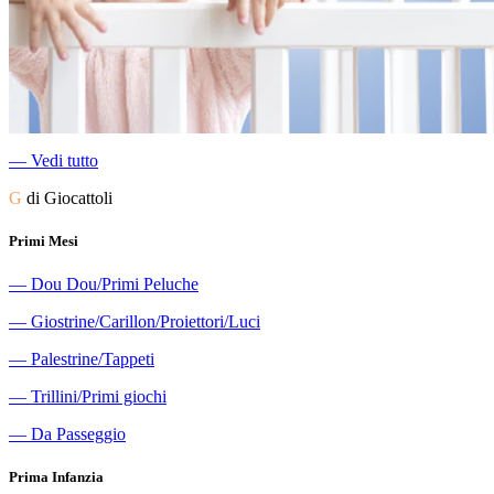
―
Vedi tutto
G
di Giocattoli
Primi Mesi
―
Dou Dou/Primi Peluche
―
Giostrine/Carillon/Proiettori/Luci
―
Palestrine/Tappeti
―
Trillini/Primi giochi
―
Da Passeggio
Prima Infanzia