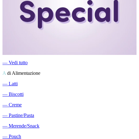
―
Vedi tutto
A
di Alimentazione
―
Latti
―
Biscotti
―
Creme
―
Pastine/Pasta
―
Merende/Snack
―
Pouch