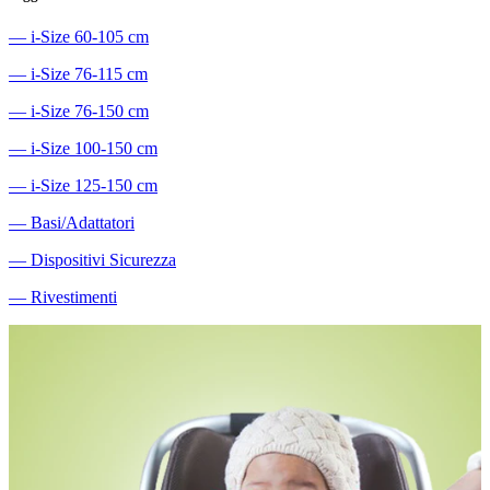
―
i-Size 60-105 cm
―
i-Size 76-115 cm
―
i-Size 76-150 cm
―
i-Size 100-150 cm
―
i-Size 125-150 cm
―
Basi/Adattatori
―
Dispositivi Sicurezza
―
Rivestimenti