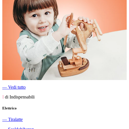
―
Vedi tutto
I
di Indispensabili
Elettrico
―
Tiralatte