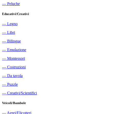
―
Peluche
Educativi/Creativi
―
Legno
―
Libri
―
Bilingue
―
Emulazione
―
Montessori
―
Costruzioni
―
Da tavola
―
Puzzle
―
Creativi/Scientifici
Veicoli/Bambole
―
Aerei/Elicotteri