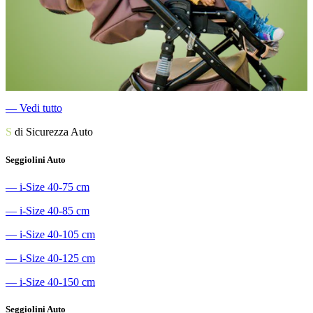
―
Vedi tutto
S
di Sicurezza Auto
Seggiolini Auto
―
i-Size 40-75 cm
―
i-Size 40-85 cm
―
i-Size 40-105 cm
―
i-Size 40-125 cm
―
i-Size 40-150 cm
Seggiolini Auto