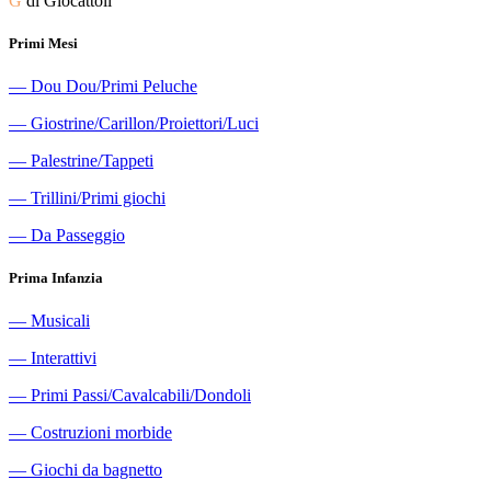
G
di Giocattoli
Primi Mesi
―
Dou Dou/Primi Peluche
―
Giostrine/Carillon/Proiettori/Luci
―
Palestrine/Tappeti
―
Trillini/Primi giochi
―
Da Passeggio
Prima Infanzia
―
Musicali
―
Interattivi
―
Primi Passi/Cavalcabili/Dondoli
―
Costruzioni morbide
―
Giochi da bagnetto