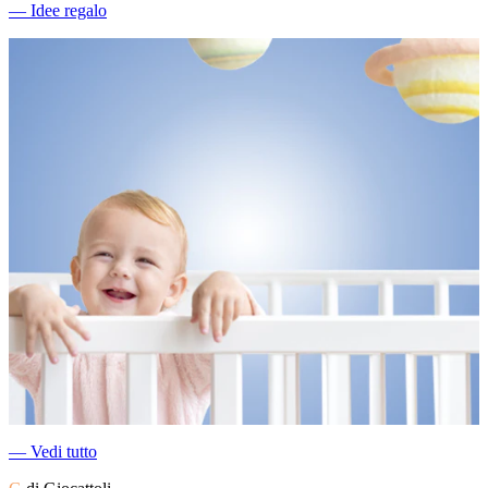
―
Idee regalo
―
Vedi tutto