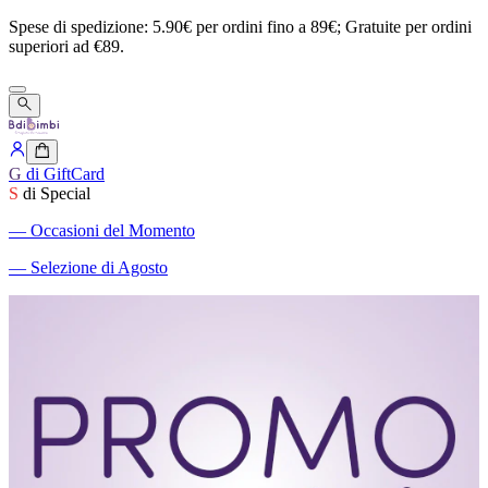
Spese
di
spedizione:
5.90€
per
ordini
fino
a
89€;
Gratuite
per
ordini
superiori
ad
€89.
G
di GiftCard
S
di Special
―
Occasioni del Momento
―
Selezione di Agosto