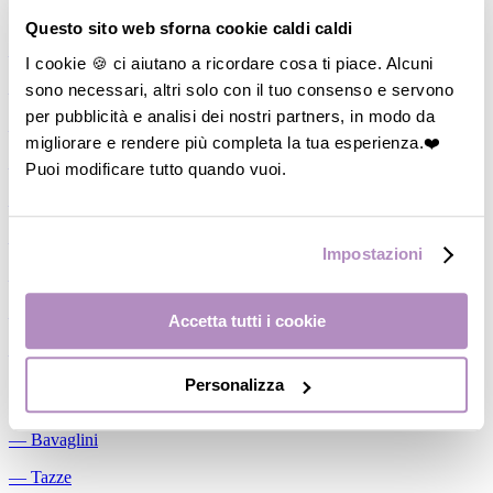
Allattamento
Questo sito web sforna cookie caldi caldi
―
Cuscini allattamento
I cookie 🍪 ci aiutano a ricordare cosa ti piace. Alcuni
sono necessari, altri solo con il tuo consenso e servono
―
Biberon
per pubblicità e analisi dei nostri partners, in modo da
―
Tettarelle
migliorare e rendere più completa la tua esperienza.❤️
―
Succhietti
Puoi modificare tutto quando vuoi.
―
Portasucchietti/Clip/Catenelle
―
Tiralatte Manuali
Impostazioni
―
Dosalatte
―
Conservalatte Materno
Accetta tutti i cookie
―
Massaggiagengive
Personalizza
Pappa
―
Bavaglini
―
Tazze