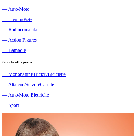
―
Auto/Moto
―
Trenini/Piste
―
Radiocomandati
―
Action Figures
―
Bambole
Giochi all'aperto
―
Monopattini/Tricicli/Biciclette
―
Altalene/Scivoli/Casette
―
Auto/Moto Elettriche
―
Sport