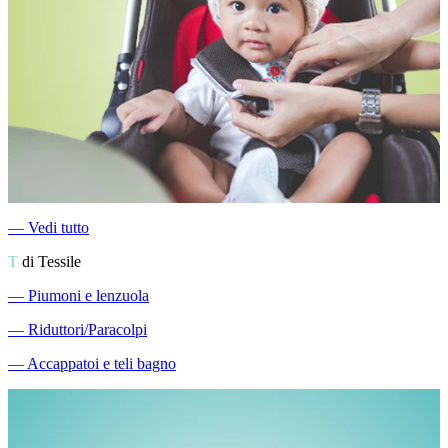
―
Vedi tutto
T
di Tessile
―
Piumoni e lenzuola
―
Riduttori/Paracolpi
―
Accappatoi e teli bagno