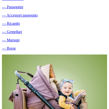
―
Passeggini
―
Accessori passeggio
―
Ricambi
―
Gemellari
―
Marsupi
―
Borse