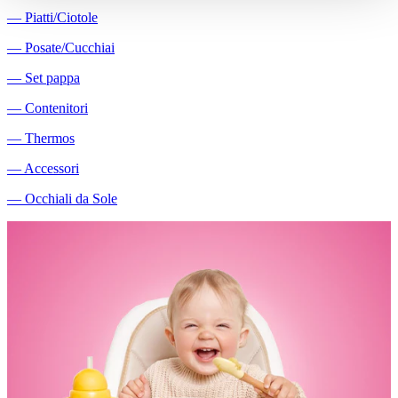
―
Piatti/Ciotole
―
Posate/Cucchiai
―
Set pappa
―
Contenitori
―
Thermos
―
Accessori
―
Occhiali da Sole