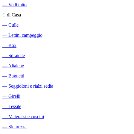
―
Vedi tutto
C
di Casa
―
Culle
―
Lettini campeggio
―
Box
―
Sdraiette
―
Altalene
―
Bagnetti
―
Seggioloni e rialzi sedia
―
Girelli
―
Tessile
―
Materassi e cuscini
―
Sicurezza