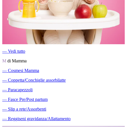
―
Vedi tutto
M
di Mamma
―
Cosmesi Mamma
―
Coppetta/Conchiglie assorbilatte
―
Paracapezzoli
―
Fasce Pre/Post partum
―
Slip a rete/Assorbenti
―
Reggiseni gravidanza/Allattamento