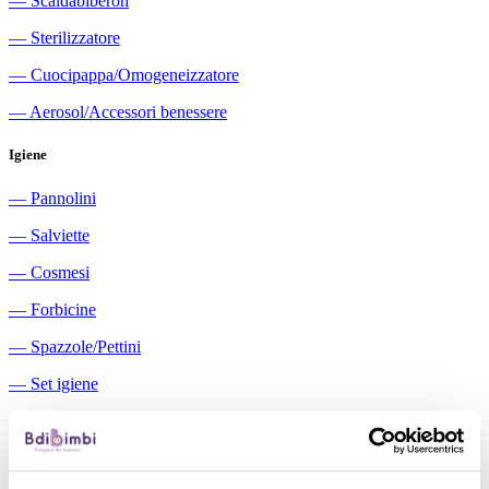
―
Scaldabiberon
―
Sterilizzatore
―
Cuocipappa/Omogeneizzatore
―
Aerosol/Accessori benessere
Igiene
―
Pannolini
―
Salviette
―
Cosmesi
―
Forbicine
―
Spazzole/Pettini
―
Set igiene
―
Igiene orale
―
Aspiratori nasali manuali