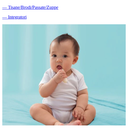
―
Tisane/Brodi/Passate/Zuppe
―
Integratori