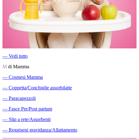
―
Vedi tutto
M
di Mamma
―
Cosmesi Mamma
―
Coppetta/Conchiglie assorbilatte
―
Paracapezzoli
―
Fasce Pre/Post partum
―
Slip a rete/Assorbenti
―
Reggiseni gravidanza/Allattamento