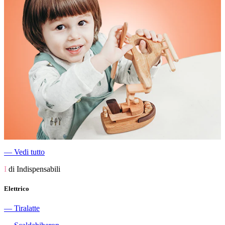
―
Vedi tutto
I
di Indispensabili
Elettrico
―
Tiralatte