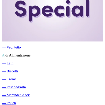
―
Vedi tutto
A
di Alimentazione
―
Latti
―
Biscotti
―
Creme
―
Pastine/Pasta
―
Merende/Snack
―
Pouch