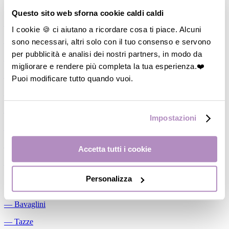
Allattamento
Questo sito web sforna cookie caldi caldi
―
Cuscini allattamento
I cookie 🍪 ci aiutano a ricordare cosa ti piace. Alcuni
sono necessari, altri solo con il tuo consenso e servono
―
Biberon
per pubblicità e analisi dei nostri partners, in modo da
―
Tettarelle
migliorare e rendere più completa la tua esperienza.❤️
―
Succhietti
Puoi modificare tutto quando vuoi.
―
Portasucchietti/Clip/Catenelle
―
Tiralatte Manuali
Impostazioni
―
Dosalatte
―
Conservalatte Materno
Accetta tutti i cookie
―
Massaggiagengive
Personalizza
Pappa
―
Bavaglini
―
Tazze