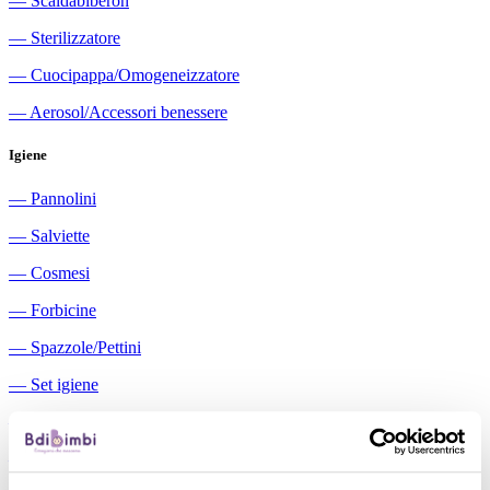
―
Scaldabiberon
―
Sterilizzatore
―
Cuocipappa/Omogeneizzatore
―
Aerosol/Accessori benessere
Igiene
―
Pannolini
―
Salviette
―
Cosmesi
―
Forbicine
―
Spazzole/Pettini
―
Set igiene
―
Igiene orale
―
Aspiratori nasali manuali