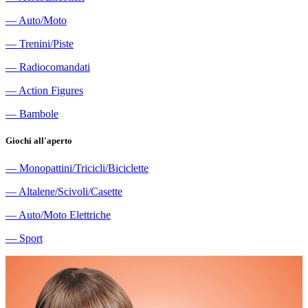
―
Auto/Moto
―
Trenini/Piste
―
Radiocomandati
―
Action Figures
―
Bambole
Giochi all'aperto
―
Monopattini/Tricicli/Biciclette
―
Altalene/Scivoli/Casette
―
Auto/Moto Elettriche
―
Sport