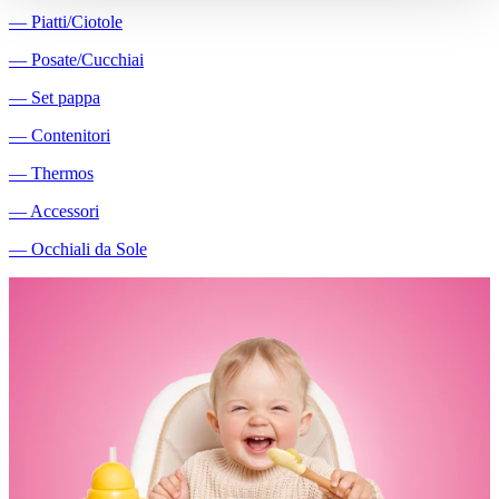
―
Piatti/Ciotole
―
Posate/Cucchiai
―
Set pappa
―
Contenitori
―
Thermos
―
Accessori
―
Occhiali da Sole