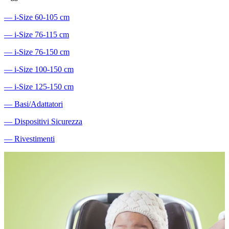
―
i-Size 60-105 cm
―
i-Size 76-115 cm
―
i-Size 76-150 cm
―
i-Size 100-150 cm
―
i-Size 125-150 cm
―
Basi/Adattatori
―
Dispositivi Sicurezza
―
Rivestimenti