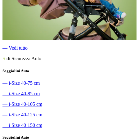
―
Vedi tutto
S
di Sicurezza Auto
Seggiolini Auto
―
i-Size 40-75 cm
―
i-Size 40-85 cm
―
i-Size 40-105 cm
―
i-Size 40-125 cm
―
i-Size 40-150 cm
Seggiolini Auto