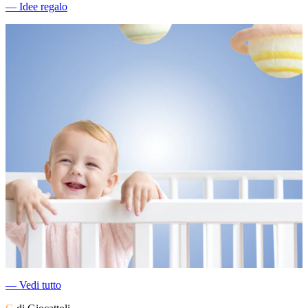
―
Idee regalo
―
Vedi tutto