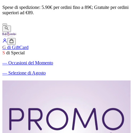
Spese
di
spedizione:
5.90€
per
ordini
fino
a
89€;
Gratuite
per
ordini
superiori
ad
€89.
G
di GiftCard
S
di Special
―
Occasioni del Momento
―
Selezione di Agosto