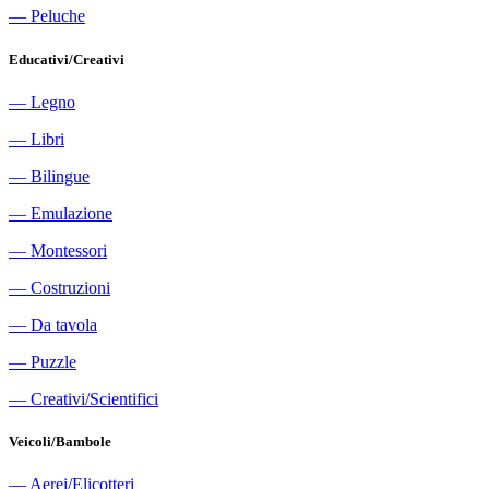
―
Peluche
Educativi/Creativi
―
Legno
―
Libri
―
Bilingue
―
Emulazione
―
Montessori
―
Costruzioni
―
Da tavola
―
Puzzle
―
Creativi/Scientifici
Veicoli/Bambole
―
Aerei/Elicotteri