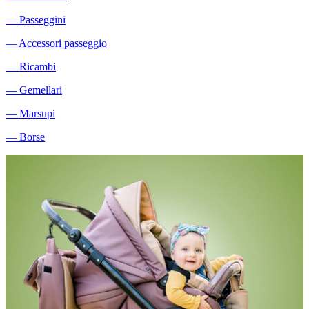
―
Passeggini
―
Accessori passeggio
―
Ricambi
―
Gemellari
―
Marsupi
―
Borse