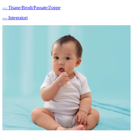
―
Tisane/Brodi/Passate/Zuppe
―
Integratori