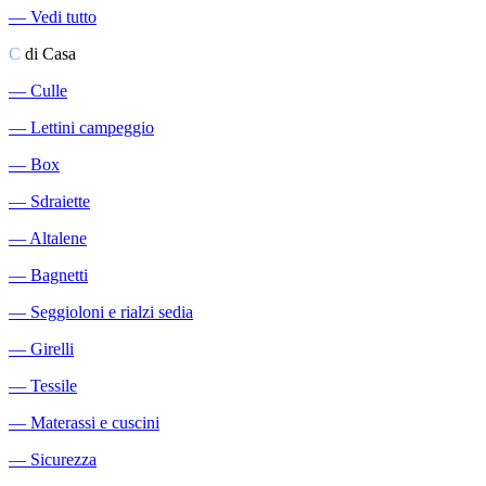
―
Vedi tutto
C
di Casa
―
Culle
―
Lettini campeggio
―
Box
―
Sdraiette
―
Altalene
―
Bagnetti
―
Seggioloni e rialzi sedia
―
Girelli
―
Tessile
―
Materassi e cuscini
―
Sicurezza