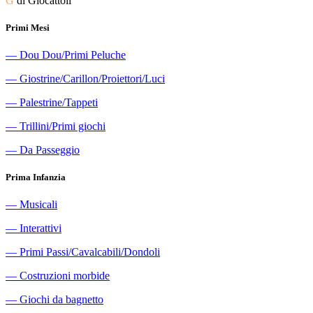
G
di Giocattoli
Primi Mesi
―
Dou Dou/Primi Peluche
―
Giostrine/Carillon/Proiettori/Luci
―
Palestrine/Tappeti
―
Trillini/Primi giochi
―
Da Passeggio
Prima Infanzia
―
Musicali
―
Interattivi
―
Primi Passi/Cavalcabili/Dondoli
―
Costruzioni morbide
―
Giochi da bagnetto