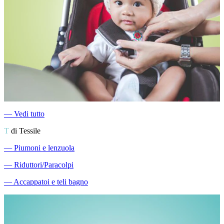
―
Vedi tutto
T
di Tessile
―
Piumoni e lenzuola
―
Riduttori/Paracolpi
―
Accappatoi e teli bagno