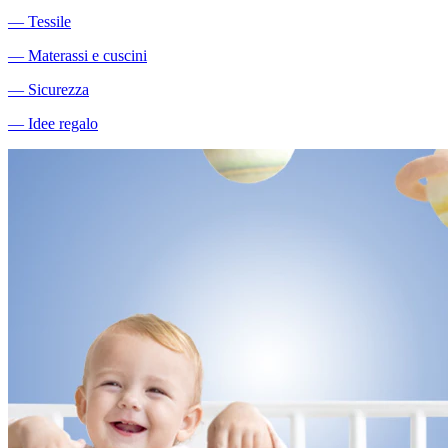
―
Tessile
―
Materassi e cuscini
―
Sicurezza
―
Idee regalo