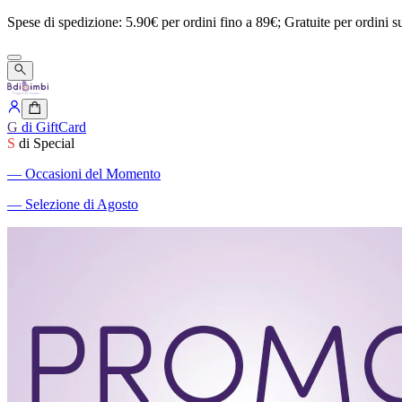
Spese
di
spedizione:
5.90€
per
ordini
fino
a
89€;
Gratuite
per
ordini
s
G
di GiftCard
S
di Special
―
Occasioni del Momento
―
Selezione di Agosto