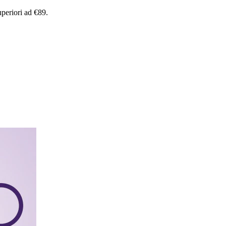
uperiori
ad
€89.