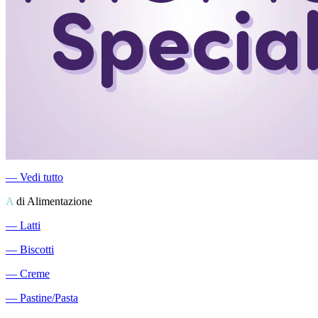
―
Vedi tutto
A
di Alimentazione
―
Latti
―
Biscotti
―
Creme
―
Pastine/Pasta