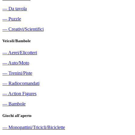
―
Da tavola
―
Puzzle
―
Creativi/Scientifici
Veicoli/Bambole
―
Aerei/Elicotteri
―
Auto/Moto
―
Trenini/Piste
―
Radiocomandati
―
Action Figures
―
Bambole
Giochi all'aperto
―
Monopattini/Tricicli/Biciclette