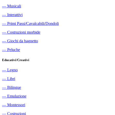
―
Musicali
―
Interattivi
―
Primi Passi/Cavalcabili/Dondoli
―
Costruzioni morbide
―
Giochi da bagnetto
―
Peluche
Educativi/Creativi
―
Legno
―
Libri
―
Bilingue
―
Emulazione
―
Montessori
―
Costruzioni