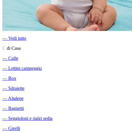
―
Vedi tutto
C
di Casa
―
Culle
―
Lettini campeggio
―
Box
―
Sdraiette
―
Altalene
―
Bagnetti
―
Seggioloni e rialzi sedia
―
Girelli