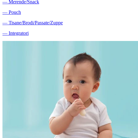
―
Merende/Snack
―
Pouch
―
Tisane/Brodi/Passate/Zuppe
―
Integratori