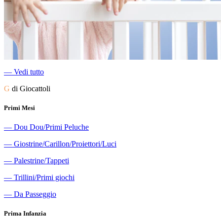
―
Vedi tutto
G
di Giocattoli
Primi Mesi
―
Dou Dou/Primi Peluche
―
Giostrine/Carillon/Proiettori/Luci
―
Palestrine/Tappeti
―
Trillini/Primi giochi
―
Da Passeggio
Prima Infanzia