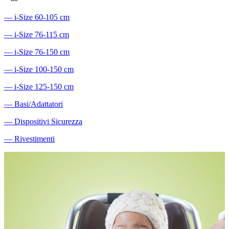
―
i-Size 60-105 cm
―
i-Size 76-115 cm
―
i-Size 76-150 cm
―
i-Size 100-150 cm
―
i-Size 125-150 cm
―
Basi/Adattatori
―
Dispositivi Sicurezza
―
Rivestimenti