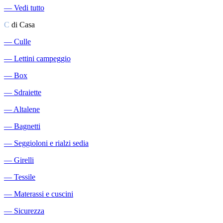
―
Vedi tutto
C
di Casa
―
Culle
―
Lettini campeggio
―
Box
―
Sdraiette
―
Altalene
―
Bagnetti
―
Seggioloni e rialzi sedia
―
Girelli
―
Tessile
―
Materassi e cuscini
―
Sicurezza