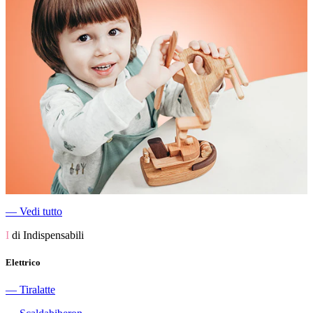
―
Vedi tutto
I
di Indispensabili
Elettrico
―
Tiralatte