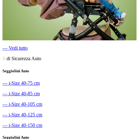
―
Vedi tutto
S
di Sicurezza Auto
Seggiolini Auto
―
i-Size 40-75 cm
―
i-Size 40-85 cm
―
i-Size 40-105 cm
―
i-Size 40-125 cm
―
i-Size 40-150 cm
Seggiolini Auto