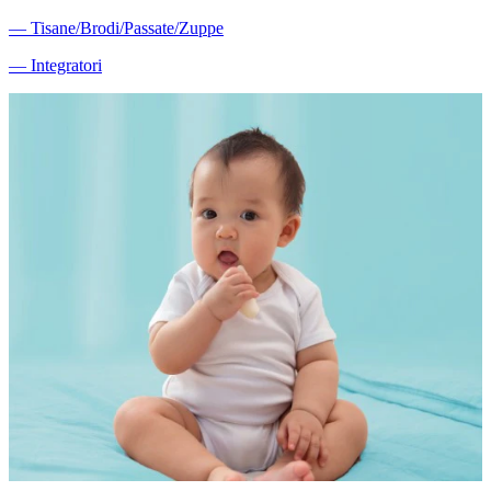
―
Tisane/Brodi/Passate/Zuppe
―
Integratori