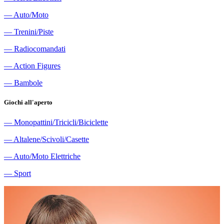
―
Auto/Moto
―
Trenini/Piste
―
Radiocomandati
―
Action Figures
―
Bambole
Giochi all'aperto
―
Monopattini/Tricicli/Biciclette
―
Altalene/Scivoli/Casette
―
Auto/Moto Elettriche
―
Sport