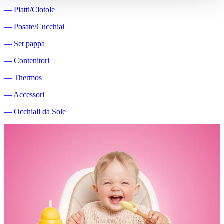
―
Piatti/Ciotole
―
Posate/Cucchiai
―
Set pappa
―
Contenitori
―
Thermos
―
Accessori
―
Occhiali da Sole