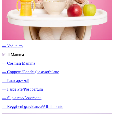
―
Vedi tutto
M
di Mamma
―
Cosmesi Mamma
―
Coppetta/Conchiglie assorbilatte
―
Paracapezzoli
―
Fasce Pre/Post partum
―
Slip a rete/Assorbenti
―
Reggiseni gravidanza/Allattamento