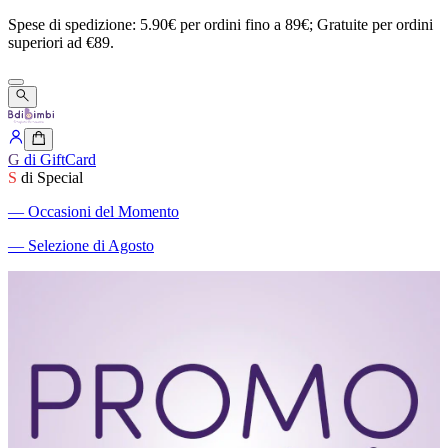
Spese
di
spedizione:
5.90€
per
ordini
fino
a
89€;
Gratuite
per
ordini
superiori
ad
€89.
G
di GiftCard
S
di Special
―
Occasioni del Momento
―
Selezione di Agosto