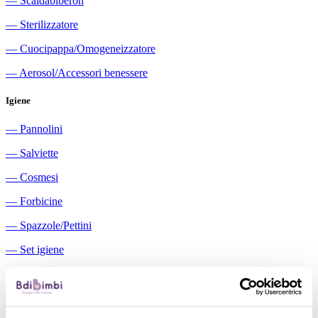
―
Scaldabiberon
―
Sterilizzatore
―
Cuocipappa/Omogeneizzatore
―
Aerosol/Accessori benessere
Igiene
―
Pannolini
―
Salviette
―
Cosmesi
―
Forbicine
―
Spazzole/Pettini
―
Set igiene
―
Igiene orale
―
Aspiratori nasali manuali