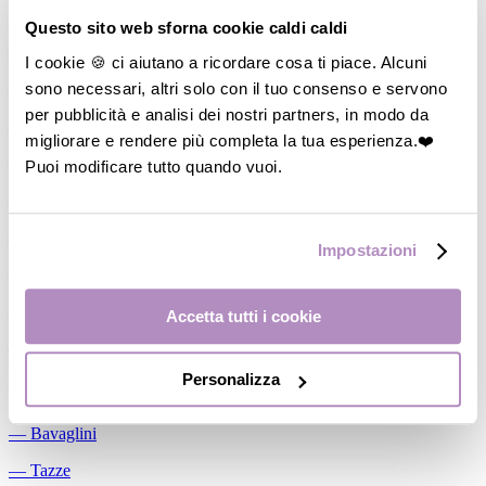
Allattamento
Questo sito web sforna cookie caldi caldi
―
Cuscini allattamento
I cookie 🍪 ci aiutano a ricordare cosa ti piace. Alcuni
sono necessari, altri solo con il tuo consenso e servono
―
Biberon
per pubblicità e analisi dei nostri partners, in modo da
―
Tettarelle
migliorare e rendere più completa la tua esperienza.❤️
―
Succhietti
Puoi modificare tutto quando vuoi.
―
Portasucchietti/Clip/Catenelle
―
Tiralatte Manuali
Impostazioni
―
Dosalatte
―
Conservalatte Materno
Accetta tutti i cookie
―
Massaggiagengive
Personalizza
Pappa
―
Bavaglini
―
Tazze