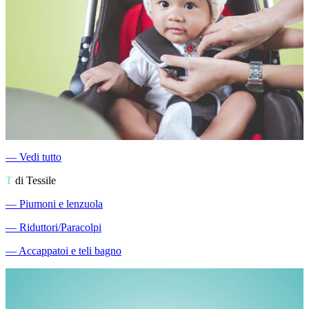
―
Vedi tutto
T
di Tessile
―
Piumoni e lenzuola
―
Riduttori/Paracolpi
―
Accappatoi e teli bagno