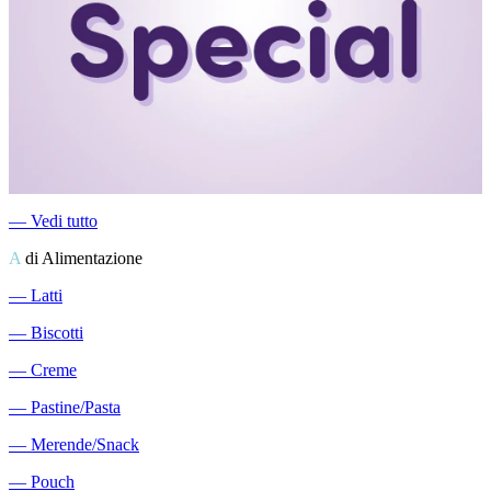
―
Vedi tutto
A
di Alimentazione
―
Latti
―
Biscotti
―
Creme
―
Pastine/Pasta
―
Merende/Snack
―
Pouch