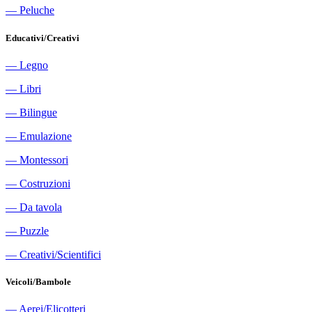
―
Peluche
Educativi/Creativi
―
Legno
―
Libri
―
Bilingue
―
Emulazione
―
Montessori
―
Costruzioni
―
Da tavola
―
Puzzle
―
Creativi/Scientifici
Veicoli/Bambole
―
Aerei/Elicotteri