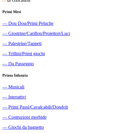
G
di Giocattoli
Primi Mesi
―
Dou Dou/Primi Peluche
―
Giostrine/Carillon/Proiettori/Luci
―
Palestrine/Tappeti
―
Trillini/Primi giochi
―
Da Passeggio
Prima Infanzia
―
Musicali
―
Interattivi
―
Primi Passi/Cavalcabili/Dondoli
―
Costruzioni morbide
―
Giochi da bagnetto