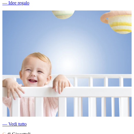
―
Idee regalo
―
Vedi tutto