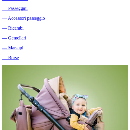
―
Passeggini
―
Accessori passeggio
―
Ricambi
―
Gemellari
―
Marsupi
―
Borse