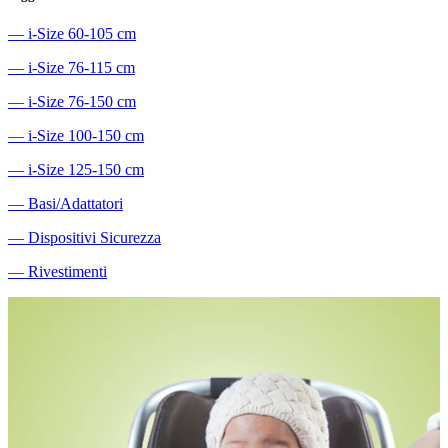
―
i-Size 60-105 cm
―
i-Size 76-115 cm
―
i-Size 76-150 cm
―
i-Size 100-150 cm
―
i-Size 125-150 cm
―
Basi/Adattatori
―
Dispositivi Sicurezza
―
Rivestimenti