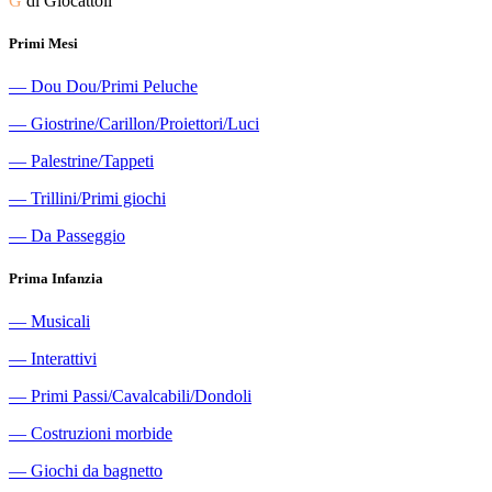
G
di Giocattoli
Primi Mesi
―
Dou Dou/Primi Peluche
―
Giostrine/Carillon/Proiettori/Luci
―
Palestrine/Tappeti
―
Trillini/Primi giochi
―
Da Passeggio
Prima Infanzia
―
Musicali
―
Interattivi
―
Primi Passi/Cavalcabili/Dondoli
―
Costruzioni morbide
―
Giochi da bagnetto