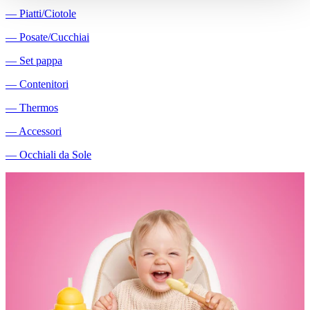
―
Piatti/Ciotole
―
Posate/Cucchiai
―
Set pappa
―
Contenitori
―
Thermos
―
Accessori
―
Occhiali da Sole