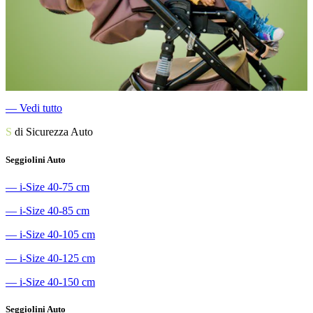
―
Vedi tutto
S
di Sicurezza Auto
Seggiolini Auto
―
i-Size 40-75 cm
―
i-Size 40-85 cm
―
i-Size 40-105 cm
―
i-Size 40-125 cm
―
i-Size 40-150 cm
Seggiolini Auto