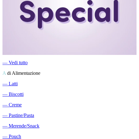
―
Vedi tutto
A
di Alimentazione
―
Latti
―
Biscotti
―
Creme
―
Pastine/Pasta
―
Merende/Snack
―
Pouch