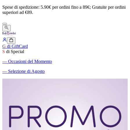
Spese
di
spedizione:
5.90€
per
ordini
fino
a
89€;
Gratuite
per
ordini
superiori
ad
€89.
G
di GiftCard
S
di Special
―
Occasioni del Momento
―
Selezione di Agosto