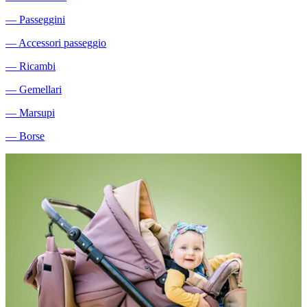
―
Passeggini
―
Accessori passeggio
―
Ricambi
―
Gemellari
―
Marsupi
―
Borse