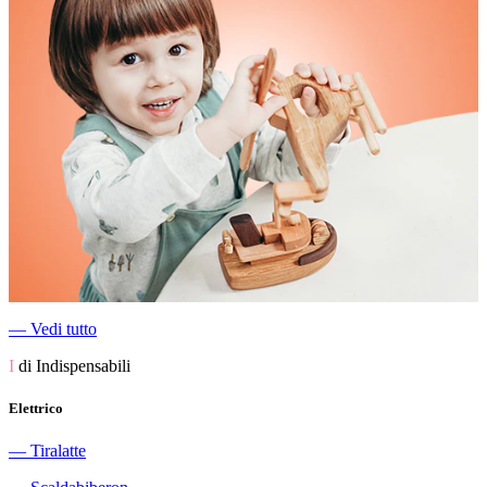
―
Vedi tutto
I
di Indispensabili
Elettrico
―
Tiralatte