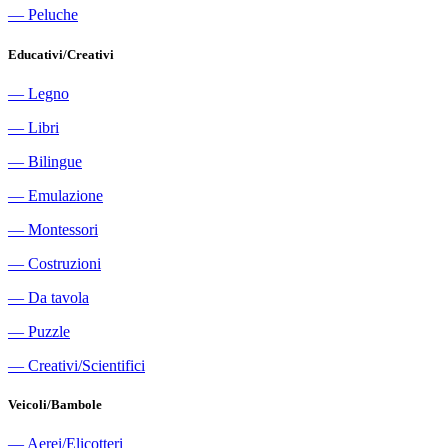
―
Peluche
Educativi/Creativi
―
Legno
―
Libri
―
Bilingue
―
Emulazione
―
Montessori
―
Costruzioni
―
Da tavola
―
Puzzle
―
Creativi/Scientifici
Veicoli/Bambole
―
Aerei/Elicotteri