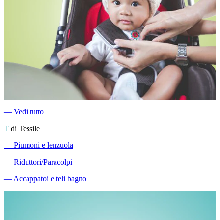
―
Vedi tutto
T
di Tessile
―
Piumoni e lenzuola
―
Riduttori/Paracolpi
―
Accappatoi e teli bagno