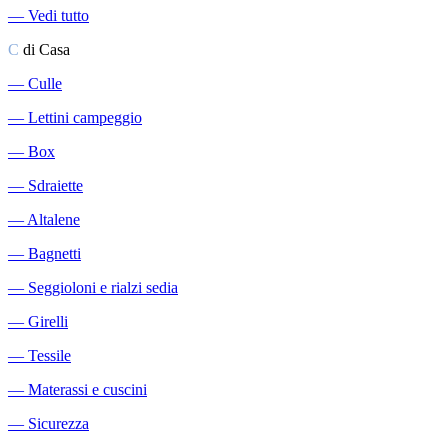
―
Vedi tutto
C
di Casa
―
Culle
―
Lettini campeggio
―
Box
―
Sdraiette
―
Altalene
―
Bagnetti
―
Seggioloni e rialzi sedia
―
Girelli
―
Tessile
―
Materassi e cuscini
―
Sicurezza