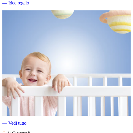
―
Idee regalo
―
Vedi tutto