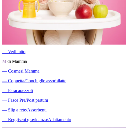
―
Vedi tutto
M
di Mamma
―
Cosmesi Mamma
―
Coppetta/Conchiglie assorbilatte
―
Paracapezzoli
―
Fasce Pre/Post partum
―
Slip a rete/Assorbenti
―
Reggiseni gravidanza/Allattamento