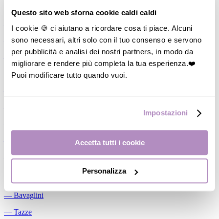
Allattamento
Questo sito web sforna cookie caldi caldi
―
Cuscini allattamento
I cookie 🍪 ci aiutano a ricordare cosa ti piace. Alcuni
sono necessari, altri solo con il tuo consenso e servono
―
Biberon
per pubblicità e analisi dei nostri partners, in modo da
―
Tettarelle
migliorare e rendere più completa la tua esperienza.❤️
―
Succhietti
Puoi modificare tutto quando vuoi.
―
Portasucchietti/Clip/Catenelle
―
Tiralatte Manuali
Impostazioni
―
Dosalatte
―
Conservalatte Materno
Accetta tutti i cookie
―
Massaggiagengive
Personalizza
Pappa
―
Bavaglini
―
Tazze