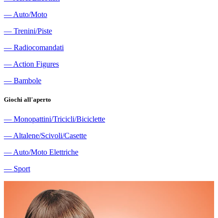
―
Auto/Moto
―
Trenini/Piste
―
Radiocomandati
―
Action Figures
―
Bambole
Giochi all'aperto
―
Monopattini/Tricicli/Biciclette
―
Altalene/Scivoli/Casette
―
Auto/Moto Elettriche
―
Sport