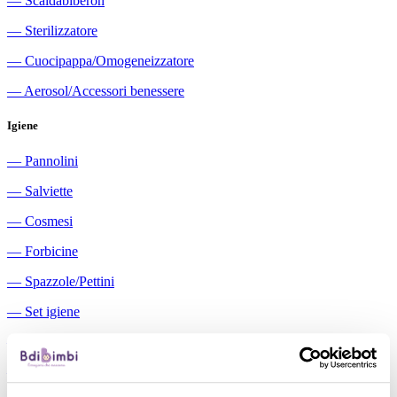
―
Scaldabiberon
―
Sterilizzatore
―
Cuocipappa/Omogeneizzatore
―
Aerosol/Accessori benessere
Igiene
―
Pannolini
―
Salviette
―
Cosmesi
―
Forbicine
―
Spazzole/Pettini
―
Set igiene
―
Igiene orale
―
Aspiratori nasali manuali