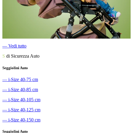
―
Vedi tutto
S
di Sicurezza Auto
Seggiolini Auto
―
i-Size 40-75 cm
―
i-Size 40-85 cm
―
i-Size 40-105 cm
―
i-Size 40-125 cm
―
i-Size 40-150 cm
Seggiolini Auto