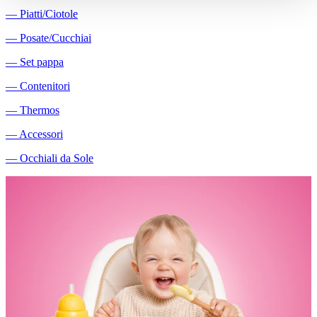
―
Piatti/Ciotole
―
Posate/Cucchiai
―
Set pappa
―
Contenitori
―
Thermos
―
Accessori
―
Occhiali da Sole