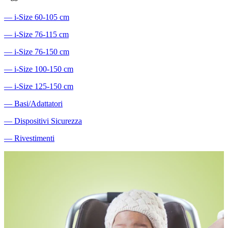
―
i-Size 60-105 cm
―
i-Size 76-115 cm
―
i-Size 76-150 cm
―
i-Size 100-150 cm
―
i-Size 125-150 cm
―
Basi/Adattatori
―
Dispositivi Sicurezza
―
Rivestimenti