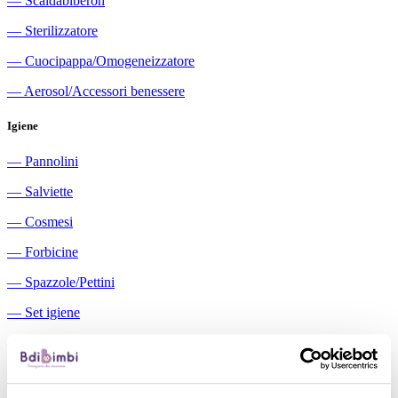
―
Scaldabiberon
―
Sterilizzatore
―
Cuocipappa/Omogeneizzatore
―
Aerosol/Accessori benessere
Igiene
―
Pannolini
―
Salviette
―
Cosmesi
―
Forbicine
―
Spazzole/Pettini
―
Set igiene
―
Igiene orale
―
Aspiratori nasali manuali