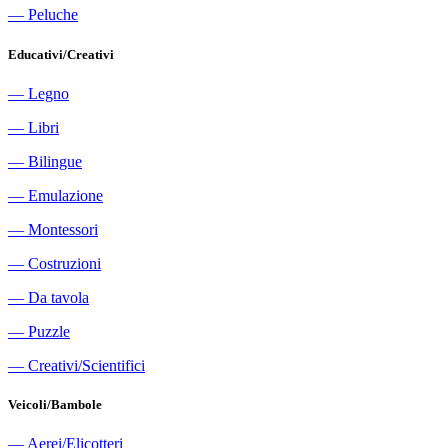
―
Peluche
Educativi/Creativi
―
Legno
―
Libri
―
Bilingue
―
Emulazione
―
Montessori
―
Costruzioni
―
Da tavola
―
Puzzle
―
Creativi/Scientifici
Veicoli/Bambole
―
Aerei/Elicotteri