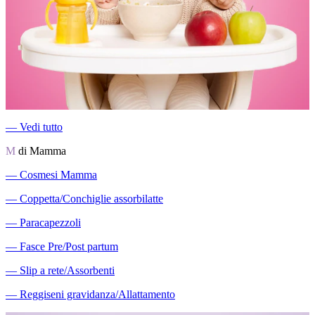
―
Vedi tutto
M
di Mamma
―
Cosmesi Mamma
―
Coppetta/Conchiglie assorbilatte
―
Paracapezzoli
―
Fasce Pre/Post partum
―
Slip a rete/Assorbenti
―
Reggiseni gravidanza/Allattamento