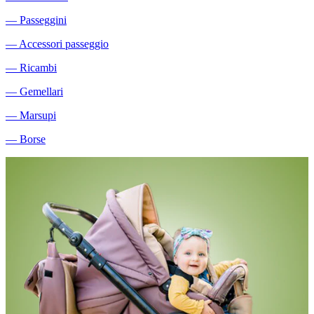
―
Passeggini
―
Accessori passeggio
―
Ricambi
―
Gemellari
―
Marsupi
―
Borse