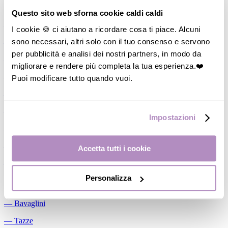
Allattamento
Questo sito web sforna cookie caldi caldi
―
Cuscini allattamento
I cookie 🍪 ci aiutano a ricordare cosa ti piace. Alcuni
sono necessari, altri solo con il tuo consenso e servono
―
Biberon
per pubblicità e analisi dei nostri partners, in modo da
―
Tettarelle
migliorare e rendere più completa la tua esperienza.❤️
―
Succhietti
Puoi modificare tutto quando vuoi.
―
Portasucchietti/Clip/Catenelle
―
Tiralatte Manuali
Impostazioni
―
Dosalatte
―
Conservalatte Materno
Accetta tutti i cookie
―
Massaggiagengive
Personalizza
Pappa
―
Bavaglini
―
Tazze