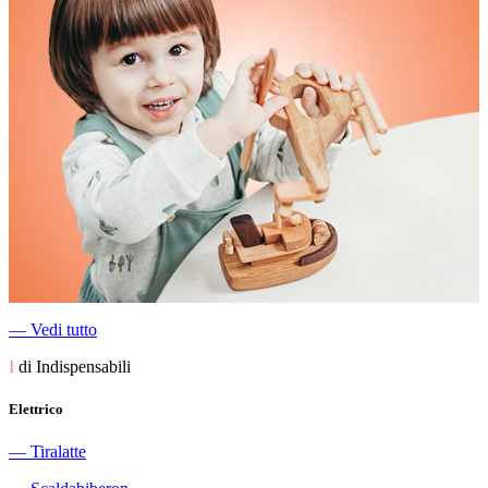
―
Vedi tutto
I
di Indispensabili
Elettrico
―
Tiralatte