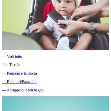
―
Vedi tutto
T
di Tessile
―
Piumoni e lenzuola
―
Riduttori/Paracolpi
―
Accappatoi e teli bagno