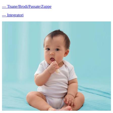
―
Tisane/Brodi/Passate/Zuppe
―
Integratori