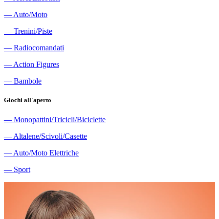
―
Auto/Moto
―
Trenini/Piste
―
Radiocomandati
―
Action Figures
―
Bambole
Giochi all'aperto
―
Monopattini/Tricicli/Biciclette
―
Altalene/Scivoli/Casette
―
Auto/Moto Elettriche
―
Sport