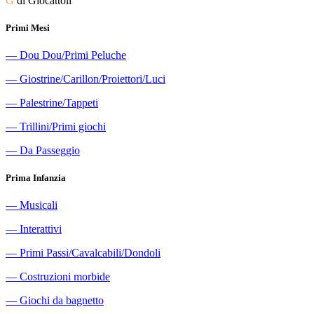
G
di Giocattoli
Primi Mesi
―
Dou Dou/Primi Peluche
―
Giostrine/Carillon/Proiettori/Luci
―
Palestrine/Tappeti
―
Trillini/Primi giochi
―
Da Passeggio
Prima Infanzia
―
Musicali
―
Interattivi
―
Primi Passi/Cavalcabili/Dondoli
―
Costruzioni morbide
―
Giochi da bagnetto