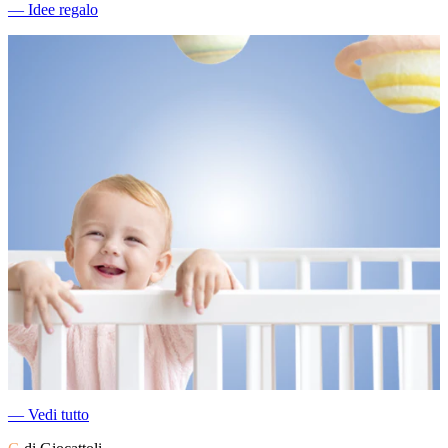
―
Idee regalo
―
Vedi tutto