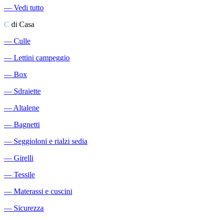
―
Vedi tutto
C
di Casa
―
Culle
―
Lettini campeggio
―
Box
―
Sdraiette
―
Altalene
―
Bagnetti
―
Seggioloni e rialzi sedia
―
Girelli
―
Tessile
―
Materassi e cuscini
―
Sicurezza