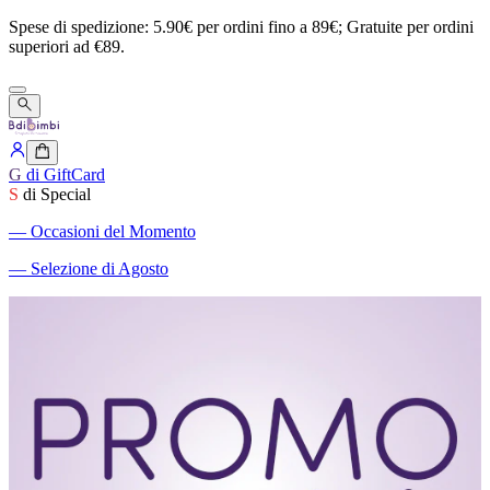
Spese
di
spedizione:
5.90€
per
ordini
fino
a
89€;
Gratuite
per
ordini
superiori
ad
€89.
G
di GiftCard
S
di Special
―
Occasioni del Momento
―
Selezione di Agosto