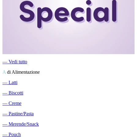
―
Vedi tutto
A
di Alimentazione
―
Latti
―
Biscotti
―
Creme
―
Pastine/Pasta
―
Merende/Snack
―
Pouch