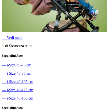
―
Vedi tutto
S
di Sicurezza Auto
Seggiolini Auto
―
i-Size 40-75 cm
―
i-Size 40-85 cm
―
i-Size 40-105 cm
―
i-Size 40-125 cm
―
i-Size 40-150 cm
Seggiolini Auto