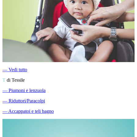
―
Vedi tutto
T
di Tessile
―
Piumoni e lenzuola
―
Riduttori/Paracolpi
―
Accappatoi e teli bagno