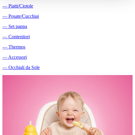
―
Piatti/Ciotole
―
Posate/Cucchiai
―
Set pappa
―
Contenitori
―
Thermos
―
Accessori
―
Occhiali da Sole