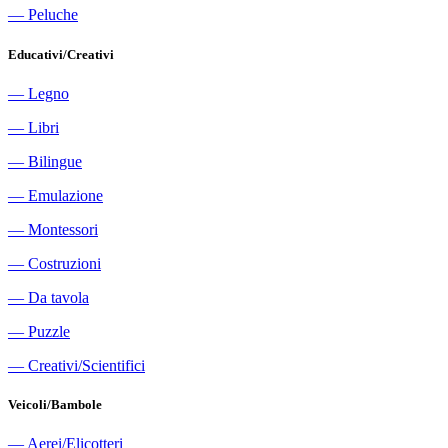
―
Peluche
Educativi/Creativi
―
Legno
―
Libri
―
Bilingue
―
Emulazione
―
Montessori
―
Costruzioni
―
Da tavola
―
Puzzle
―
Creativi/Scientifici
Veicoli/Bambole
―
Aerei/Elicotteri