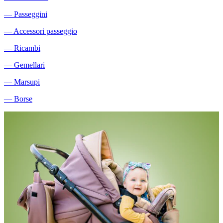
―
Passeggini
―
Accessori passeggio
―
Ricambi
―
Gemellari
―
Marsupi
―
Borse