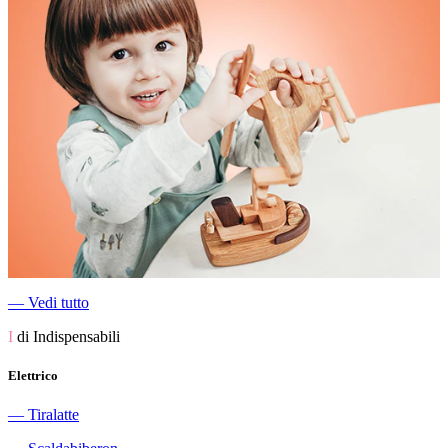
―
Vedi tutto
I
di Indispensabili
Elettrico
―
Tiralatte