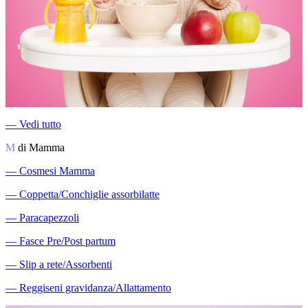
―
Vedi tutto
M
di Mamma
―
Cosmesi Mamma
―
Coppetta/Conchiglie assorbilatte
―
Paracapezzoli
―
Fasce Pre/Post partum
―
Slip a rete/Assorbenti
―
Reggiseni gravidanza/Allattamento