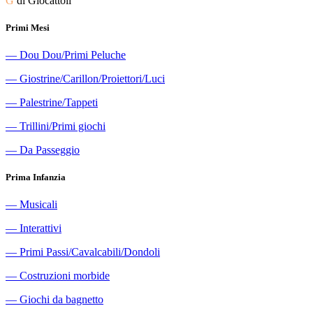
G
di Giocattoli
Primi Mesi
―
Dou Dou/Primi Peluche
―
Giostrine/Carillon/Proiettori/Luci
―
Palestrine/Tappeti
―
Trillini/Primi giochi
―
Da Passeggio
Prima Infanzia
―
Musicali
―
Interattivi
―
Primi Passi/Cavalcabili/Dondoli
―
Costruzioni morbide
―
Giochi da bagnetto