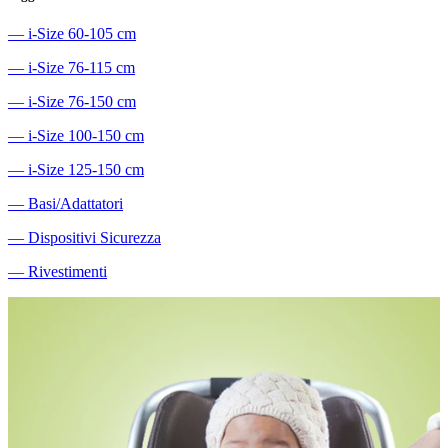
―
i-Size 60-105 cm
―
i-Size 76-115 cm
―
i-Size 76-150 cm
―
i-Size 100-150 cm
―
i-Size 125-150 cm
―
Basi/Adattatori
―
Dispositivi Sicurezza
―
Rivestimenti