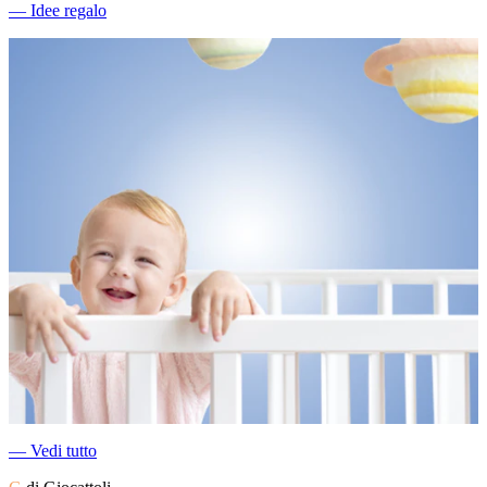
―
Idee regalo
―
Vedi tutto