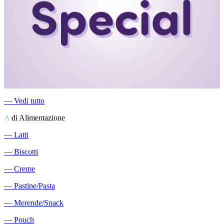
―
Vedi tutto
A
di Alimentazione
―
Latti
―
Biscotti
―
Creme
―
Pastine/Pasta
―
Merende/Snack
―
Pouch