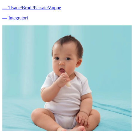
―
Tisane/Brodi/Passate/Zuppe
―
Integratori