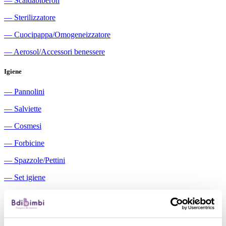
―
Scaldabiberon
―
Sterilizzatore
―
Cuocipappa/Omogeneizzatore
―
Aerosol/Accessori benessere
Igiene
―
Pannolini
―
Salviette
―
Cosmesi
―
Forbicine
―
Spazzole/Pettini
―
Set igiene
―
Igiene orale
―
Aspiratori nasali manuali