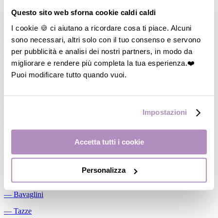
Allattamento
Questo sito web sforna cookie caldi caldi
―
Cuscini allattamento
I cookie 🍪 ci aiutano a ricordare cosa ti piace. Alcuni
sono necessari, altri solo con il tuo consenso e servono
―
Biberon
per pubblicità e analisi dei nostri partners, in modo da
―
Tettarelle
migliorare e rendere più completa la tua esperienza.❤️
―
Succhietti
Puoi modificare tutto quando vuoi.
―
Portasucchietti/Clip/Catenelle
―
Tiralatte Manuali
Impostazioni
―
Dosalatte
―
Conservalatte Materno
Accetta tutti i cookie
―
Massaggiagengive
Personalizza
Pappa
―
Bavaglini
―
Tazze