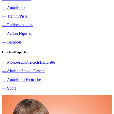
―
Auto/Moto
―
Trenini/Piste
―
Radiocomandati
―
Action Figures
―
Bambole
Giochi all'aperto
―
Monopattini/Tricicli/Biciclette
―
Altalene/Scivoli/Casette
―
Auto/Moto Elettriche
―
Sport