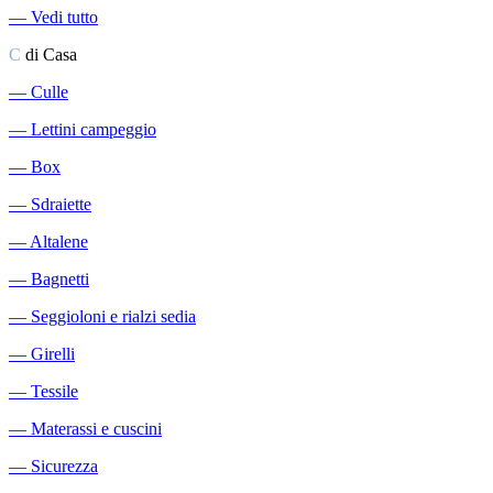
―
Vedi tutto
C
di Casa
―
Culle
―
Lettini campeggio
―
Box
―
Sdraiette
―
Altalene
―
Bagnetti
―
Seggioloni e rialzi sedia
―
Girelli
―
Tessile
―
Materassi e cuscini
―
Sicurezza