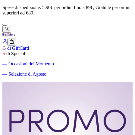
Spese
di
spedizione:
5.90€
per
ordini
fino
a
89€;
Gratuite
per
ordini
superiori
ad
€89.
G
di GiftCard
S
di Special
―
Occasioni del Momento
―
Selezione di Agosto