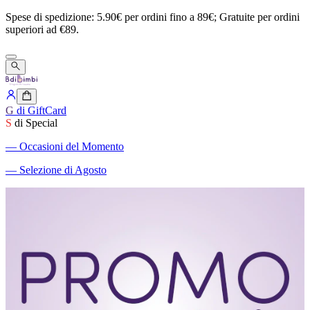
Spese
di
spedizione:
5.90€
per
ordini
fino
a
89€;
Gratuite
per
ordini
superiori
ad
€89.
G
di GiftCard
S
di Special
―
Occasioni del Momento
―
Selezione di Agosto