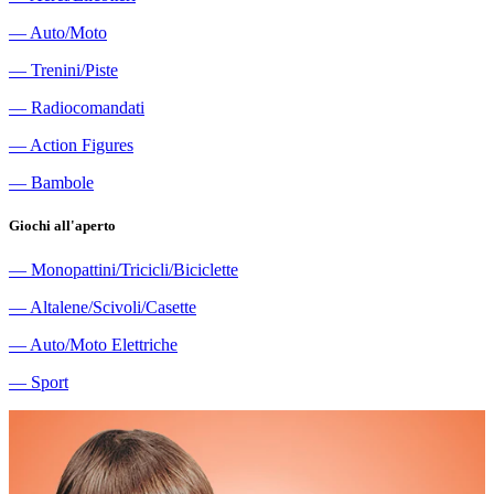
―
Auto/Moto
―
Trenini/Piste
―
Radiocomandati
―
Action Figures
―
Bambole
Giochi all'aperto
―
Monopattini/Tricicli/Biciclette
―
Altalene/Scivoli/Casette
―
Auto/Moto Elettriche
―
Sport