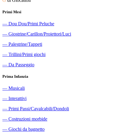
G
di Giocattoli
Primi Mesi
―
Dou Dou/Primi Peluche
―
Giostrine/Carillon/Proiettori/Luci
―
Palestrine/Tappeti
―
Trillini/Primi giochi
―
Da Passeggio
Prima Infanzia
―
Musicali
―
Interattivi
―
Primi Passi/Cavalcabili/Dondoli
―
Costruzioni morbide
―
Giochi da bagnetto