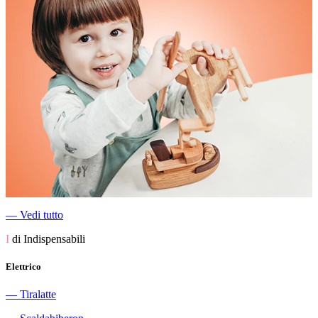
―
Vedi tutto
I
di Indispensabili
Elettrico
―
Tiralatte