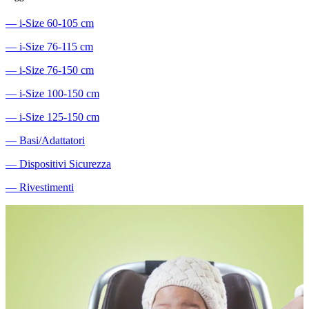
―
i-Size 60-105 cm
―
i-Size 76-115 cm
―
i-Size 76-150 cm
―
i-Size 100-150 cm
―
i-Size 125-150 cm
―
Basi/Adattatori
―
Dispositivi Sicurezza
―
Rivestimenti