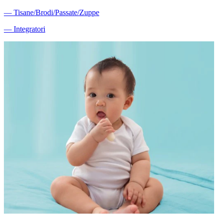
―
Tisane/Brodi/Passate/Zuppe
―
Integratori