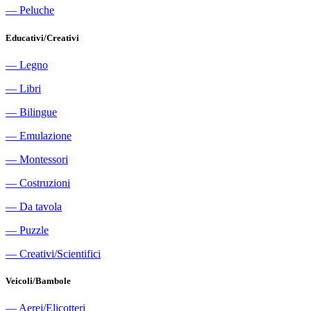
―
Peluche
Educativi/Creativi
―
Legno
―
Libri
―
Bilingue
―
Emulazione
―
Montessori
―
Costruzioni
―
Da tavola
―
Puzzle
―
Creativi/Scientifici
Veicoli/Bambole
―
Aerei/Elicotteri