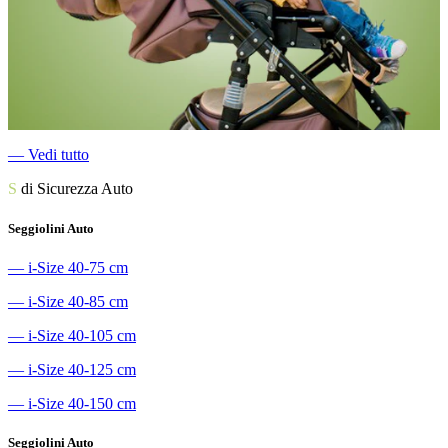
―
Vedi tutto
S
di Sicurezza Auto
Seggiolini Auto
―
i-Size 40-75 cm
―
i-Size 40-85 cm
―
i-Size 40-105 cm
―
i-Size 40-125 cm
―
i-Size 40-150 cm
Seggiolini Auto