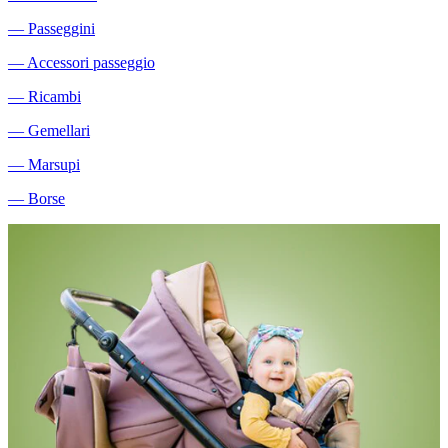
―
Passeggini
―
Accessori passeggio
―
Ricambi
―
Gemellari
―
Marsupi
―
Borse