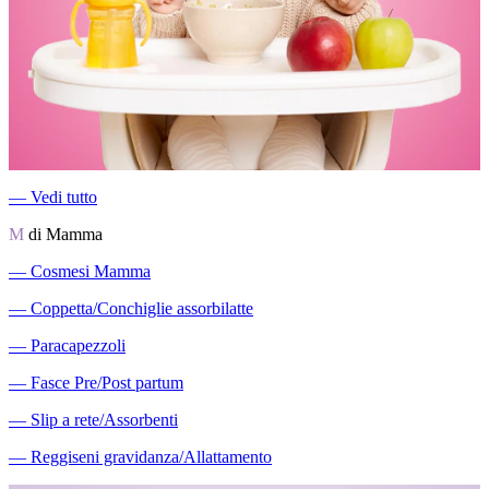
―
Vedi tutto
M
di Mamma
―
Cosmesi Mamma
―
Coppetta/Conchiglie assorbilatte
―
Paracapezzoli
―
Fasce Pre/Post partum
―
Slip a rete/Assorbenti
―
Reggiseni gravidanza/Allattamento