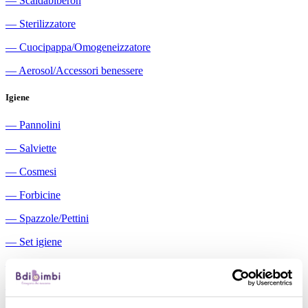
―
Scaldabiberon
―
Sterilizzatore
―
Cuocipappa/Omogeneizzatore
―
Aerosol/Accessori benessere
Igiene
―
Pannolini
―
Salviette
―
Cosmesi
―
Forbicine
―
Spazzole/Pettini
―
Set igiene
―
Igiene orale
―
Aspiratori nasali manuali