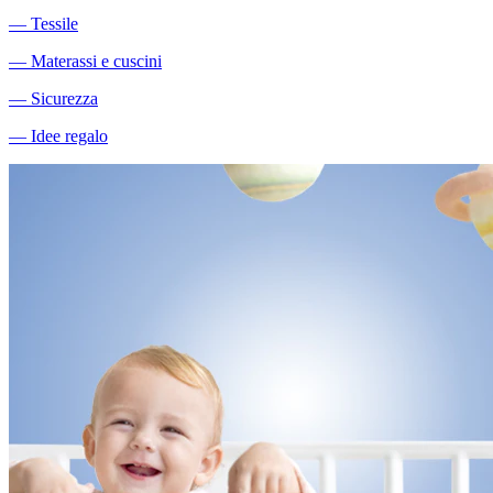
―
Tessile
―
Materassi e cuscini
―
Sicurezza
―
Idee regalo