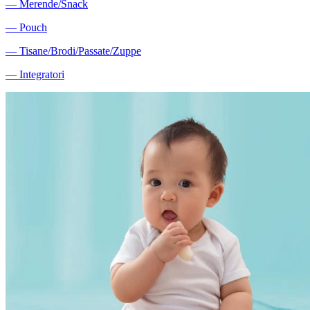
―
Merende/Snack
―
Pouch
―
Tisane/Brodi/Passate/Zuppe
―
Integratori