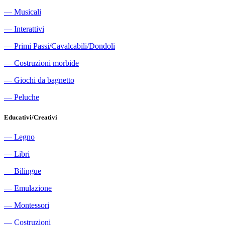
―
Musicali
―
Interattivi
―
Primi Passi/Cavalcabili/Dondoli
―
Costruzioni morbide
―
Giochi da bagnetto
―
Peluche
Educativi/Creativi
―
Legno
―
Libri
―
Bilingue
―
Emulazione
―
Montessori
―
Costruzioni