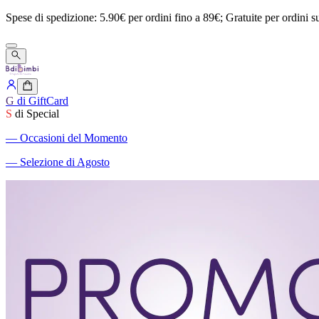
Spese
di
spedizione:
5.90€
per
ordini
fino
a
89€;
Gratuite
per
ordini
s
G
di GiftCard
S
di Special
―
Occasioni del Momento
―
Selezione di Agosto