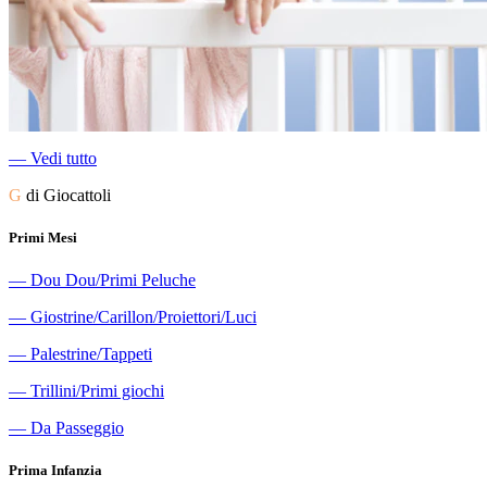
―
Vedi tutto
G
di Giocattoli
Primi Mesi
―
Dou Dou/Primi Peluche
―
Giostrine/Carillon/Proiettori/Luci
―
Palestrine/Tappeti
―
Trillini/Primi giochi
―
Da Passeggio
Prima Infanzia