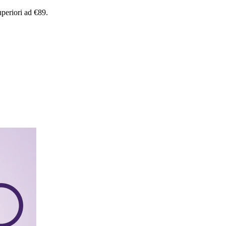
uperiori
ad
€89.