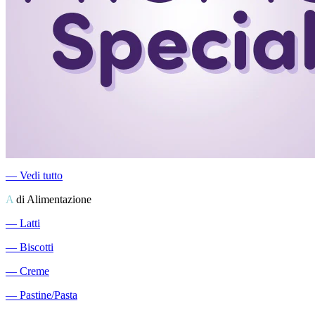
―
Vedi tutto
A
di Alimentazione
―
Latti
―
Biscotti
―
Creme
―
Pastine/Pasta