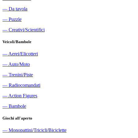
―
Da tavola
―
Puzzle
―
Creativi/Scientifici
Veicoli/Bambole
―
Aerei/Elicotteri
―
Auto/Moto
―
Trenini/Piste
―
Radiocomandati
―
Action Figures
―
Bambole
Giochi all'aperto
―
Monopattini/Tricicli/Biciclette