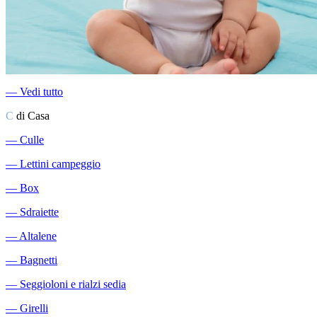
―
Vedi tutto
C
di Casa
―
Culle
―
Lettini campeggio
―
Box
―
Sdraiette
―
Altalene
―
Bagnetti
―
Seggioloni e rialzi sedia
―
Girelli