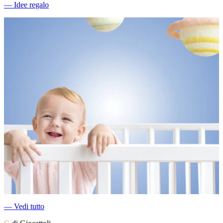
―
Idee regalo
―
Vedi tutto