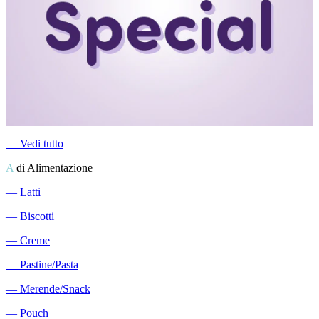
―
Vedi tutto
A
di Alimentazione
―
Latti
―
Biscotti
―
Creme
―
Pastine/Pasta
―
Merende/Snack
―
Pouch