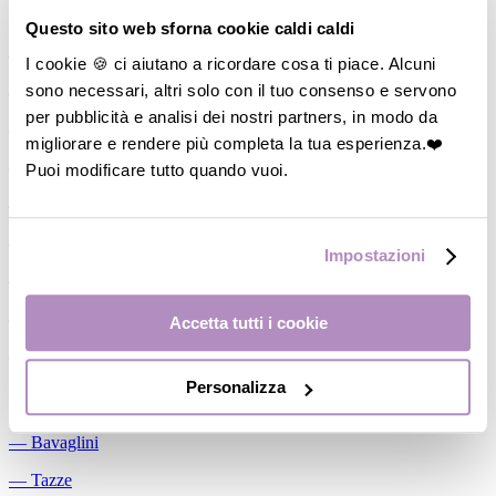
Allattamento
Questo sito web sforna cookie caldi caldi
―
Cuscini allattamento
I cookie 🍪 ci aiutano a ricordare cosa ti piace. Alcuni
sono necessari, altri solo con il tuo consenso e servono
―
Biberon
per pubblicità e analisi dei nostri partners, in modo da
―
Tettarelle
migliorare e rendere più completa la tua esperienza.❤️
―
Succhietti
Puoi modificare tutto quando vuoi.
―
Portasucchietti/Clip/Catenelle
―
Tiralatte Manuali
Impostazioni
―
Dosalatte
―
Conservalatte Materno
Accetta tutti i cookie
―
Massaggiagengive
Personalizza
Pappa
―
Bavaglini
―
Tazze