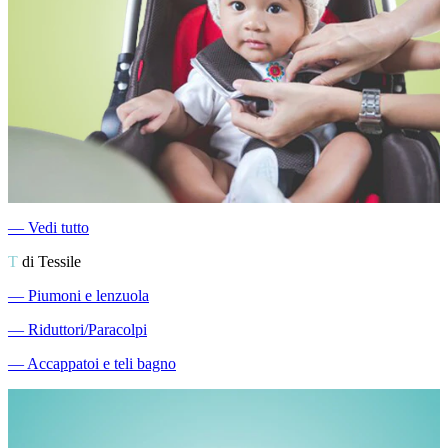
―
Vedi tutto
T
di Tessile
―
Piumoni e lenzuola
―
Riduttori/Paracolpi
―
Accappatoi e teli bagno