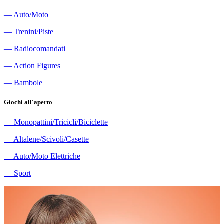
―
Auto/Moto
―
Trenini/Piste
―
Radiocomandati
―
Action Figures
―
Bambole
Giochi all'aperto
―
Monopattini/Tricicli/Biciclette
―
Altalene/Scivoli/Casette
―
Auto/Moto Elettriche
―
Sport