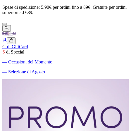
Spese
di
spedizione:
5.90€
per
ordini
fino
a
89€;
Gratuite
per
ordini
superiori
ad
€89.
G
di GiftCard
S
di Special
―
Occasioni del Momento
―
Selezione di Agosto