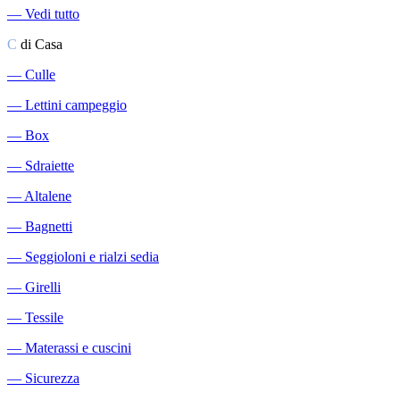
―
Vedi tutto
C
di Casa
―
Culle
―
Lettini campeggio
―
Box
―
Sdraiette
―
Altalene
―
Bagnetti
―
Seggioloni e rialzi sedia
―
Girelli
―
Tessile
―
Materassi e cuscini
―
Sicurezza