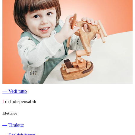
―
Vedi tutto
I
di Indispensabili
Elettrico
―
Tiralatte