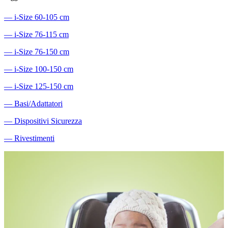
―
i-Size 60-105 cm
―
i-Size 76-115 cm
―
i-Size 76-150 cm
―
i-Size 100-150 cm
―
i-Size 125-150 cm
―
Basi/Adattatori
―
Dispositivi Sicurezza
―
Rivestimenti