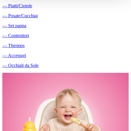
―
Piatti/Ciotole
―
Posate/Cucchiai
―
Set pappa
―
Contenitori
―
Thermos
―
Accessori
―
Occhiali da Sole