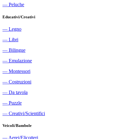
―
Peluche
Educativi/Creativi
―
Legno
―
Libri
―
Bilingue
―
Emulazione
―
Montessori
―
Costruzioni
―
Da tavola
―
Puzzle
―
Creativi/Scientifici
Veicoli/Bambole
―
Aerei/Elicotteri