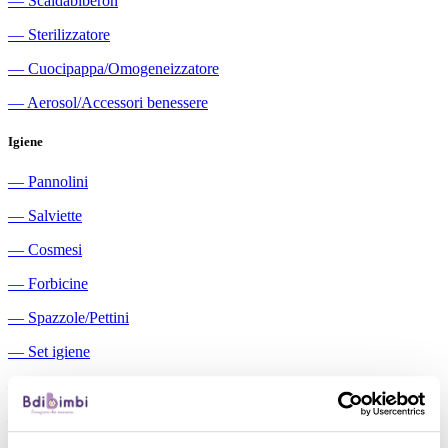
―
Scaldabiberon
―
Sterilizzatore
―
Cuocipappa/Omogeneizzatore
―
Aerosol/Accessori benessere
Igiene
―
Pannolini
―
Salviette
―
Cosmesi
―
Forbicine
―
Spazzole/Pettini
―
Set igiene
―
Igiene orale
―
Aspiratori nasali manuali