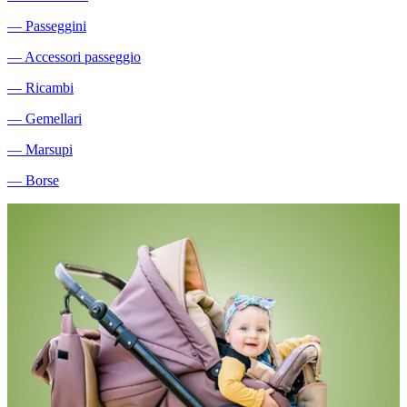
―
Passeggini
―
Accessori passeggio
―
Ricambi
―
Gemellari
―
Marsupi
―
Borse