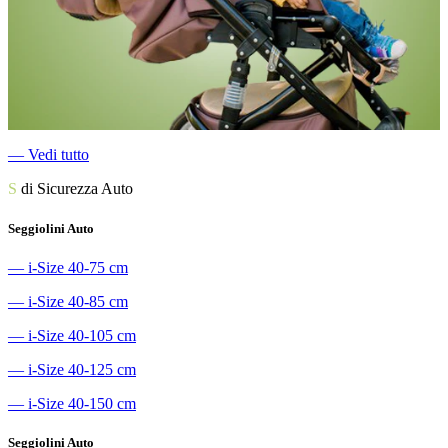
―
Vedi tutto
S
di Sicurezza Auto
Seggiolini Auto
―
i-Size 40-75 cm
―
i-Size 40-85 cm
―
i-Size 40-105 cm
―
i-Size 40-125 cm
―
i-Size 40-150 cm
Seggiolini Auto