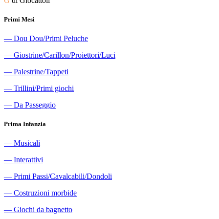
G
di Giocattoli
Primi Mesi
―
Dou Dou/Primi Peluche
―
Giostrine/Carillon/Proiettori/Luci
―
Palestrine/Tappeti
―
Trillini/Primi giochi
―
Da Passeggio
Prima Infanzia
―
Musicali
―
Interattivi
―
Primi Passi/Cavalcabili/Dondoli
―
Costruzioni morbide
―
Giochi da bagnetto