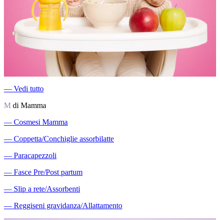
―
Vedi tutto
M
di Mamma
―
Cosmesi Mamma
―
Coppetta/Conchiglie assorbilatte
―
Paracapezzoli
―
Fasce Pre/Post partum
―
Slip a rete/Assorbenti
―
Reggiseni gravidanza/Allattamento