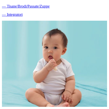
―
Tisane/Brodi/Passate/Zuppe
―
Integratori