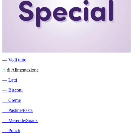
―
Vedi tutto
A
di Alimentazione
―
Latti
―
Biscotti
―
Creme
―
Pastine/Pasta
―
Merende/Snack
―
Pouch