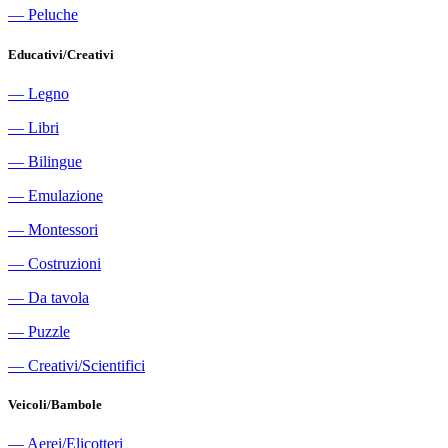
―
Peluche
Educativi/Creativi
―
Legno
―
Libri
―
Bilingue
―
Emulazione
―
Montessori
―
Costruzioni
―
Da tavola
―
Puzzle
―
Creativi/Scientifici
Veicoli/Bambole
―
Aerei/Elicotteri