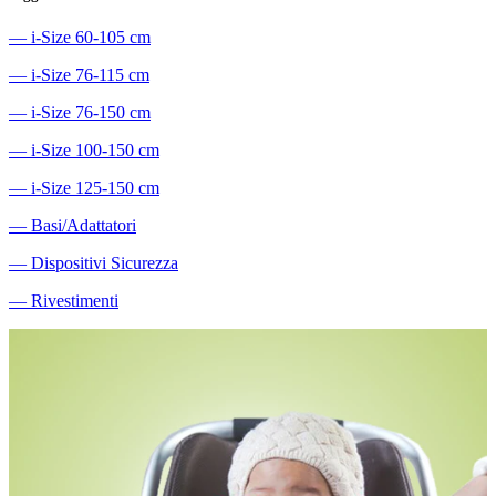
―
i-Size 60-105 cm
―
i-Size 76-115 cm
―
i-Size 76-150 cm
―
i-Size 100-150 cm
―
i-Size 125-150 cm
―
Basi/Adattatori
―
Dispositivi Sicurezza
―
Rivestimenti