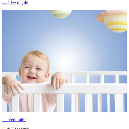
―
Idee regalo
―
Vedi tutto