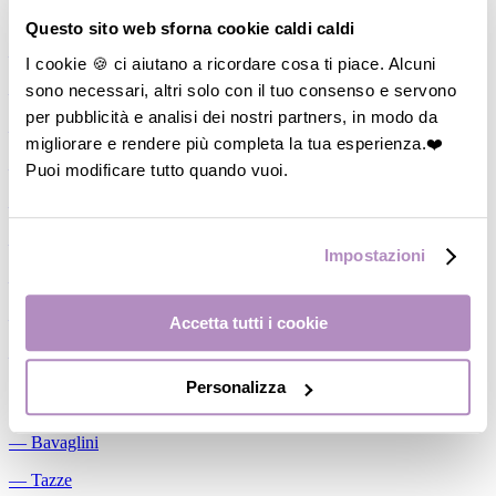
Allattamento
Questo sito web sforna cookie caldi caldi
―
Cuscini allattamento
I cookie 🍪 ci aiutano a ricordare cosa ti piace. Alcuni
sono necessari, altri solo con il tuo consenso e servono
―
Biberon
per pubblicità e analisi dei nostri partners, in modo da
―
Tettarelle
migliorare e rendere più completa la tua esperienza.❤️
―
Succhietti
Puoi modificare tutto quando vuoi.
―
Portasucchietti/Clip/Catenelle
―
Tiralatte Manuali
Impostazioni
―
Dosalatte
―
Conservalatte Materno
Accetta tutti i cookie
―
Massaggiagengive
Personalizza
Pappa
―
Bavaglini
―
Tazze