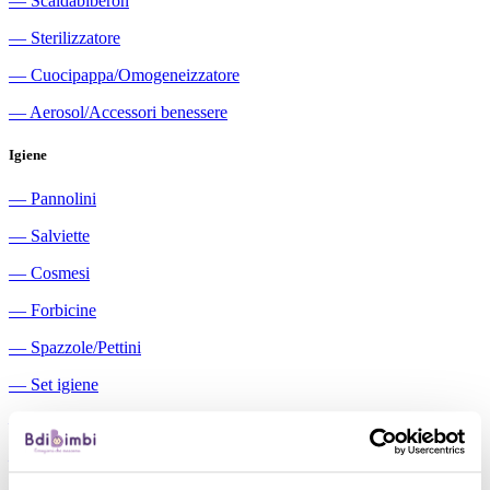
―
Scaldabiberon
―
Sterilizzatore
―
Cuocipappa/Omogeneizzatore
―
Aerosol/Accessori benessere
Igiene
―
Pannolini
―
Salviette
―
Cosmesi
―
Forbicine
―
Spazzole/Pettini
―
Set igiene
―
Igiene orale
―
Aspiratori nasali manuali