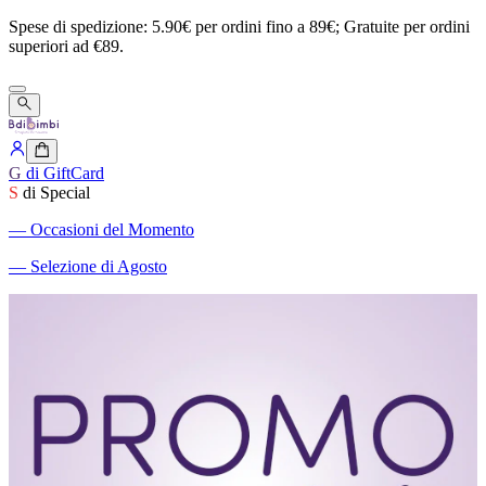
Spese
di
spedizione:
5.90€
per
ordini
fino
a
89€;
Gratuite
per
ordini
superiori
ad
€89.
G
di GiftCard
S
di Special
―
Occasioni del Momento
―
Selezione di Agosto