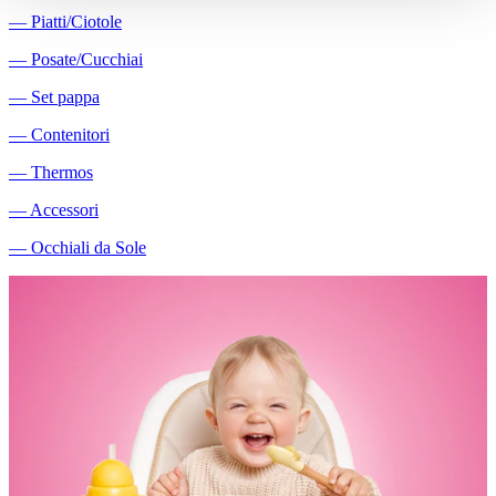
―
Piatti/Ciotole
―
Posate/Cucchiai
―
Set pappa
―
Contenitori
―
Thermos
―
Accessori
―
Occhiali da Sole