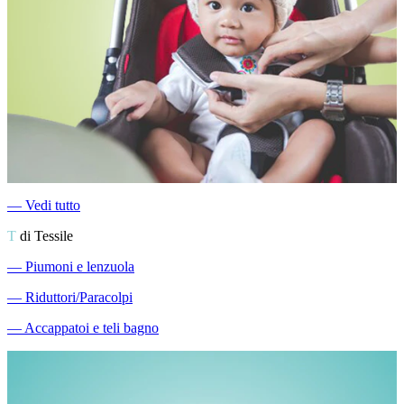
―
Vedi tutto
T
di Tessile
―
Piumoni e lenzuola
―
Riduttori/Paracolpi
―
Accappatoi e teli bagno