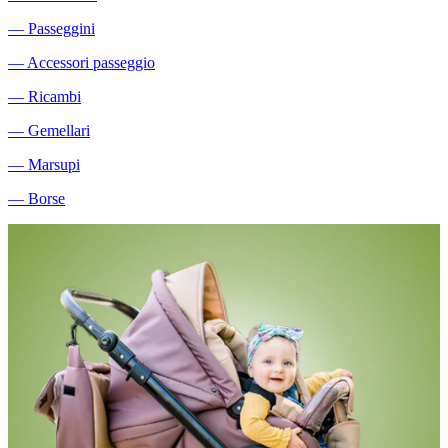
―
Passeggini
―
Accessori passeggio
―
Ricambi
―
Gemellari
―
Marsupi
―
Borse