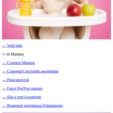
―
Vedi tutto
M
di Mamma
―
Cosmesi Mamma
―
Coppetta/Conchiglie assorbilatte
―
Paracapezzoli
―
Fasce Pre/Post partum
―
Slip a rete/Assorbenti
―
Reggiseni gravidanza/Allattamento