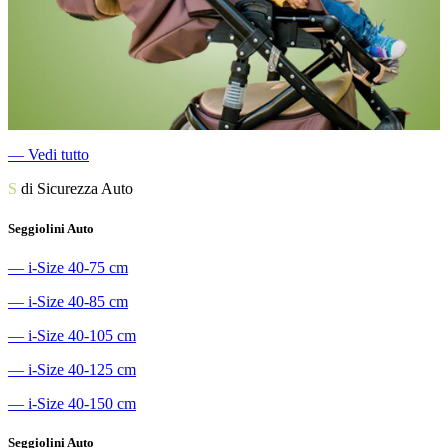
―
Vedi tutto
S
di Sicurezza Auto
Seggiolini Auto
―
i-Size 40-75 cm
―
i-Size 40-85 cm
―
i-Size 40-105 cm
―
i-Size 40-125 cm
―
i-Size 40-150 cm
Seggiolini Auto