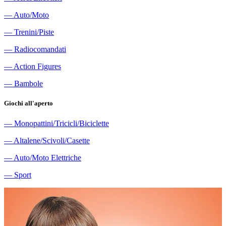
―
Auto/Moto
―
Trenini/Piste
―
Radiocomandati
―
Action Figures
―
Bambole
Giochi all'aperto
―
Monopattini/Tricicli/Biciclette
―
Altalene/Scivoli/Casette
―
Auto/Moto Elettriche
―
Sport