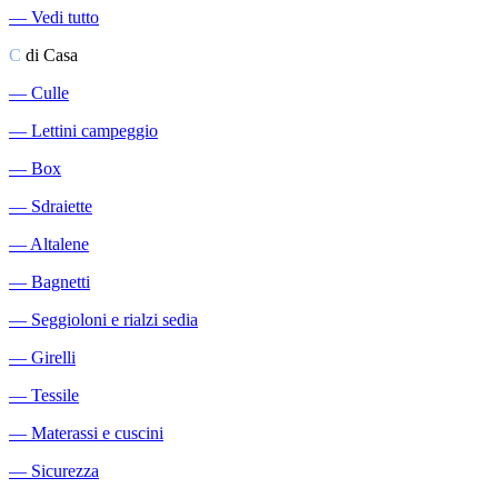
―
Vedi tutto
C
di Casa
―
Culle
―
Lettini campeggio
―
Box
―
Sdraiette
―
Altalene
―
Bagnetti
―
Seggioloni e rialzi sedia
―
Girelli
―
Tessile
―
Materassi e cuscini
―
Sicurezza