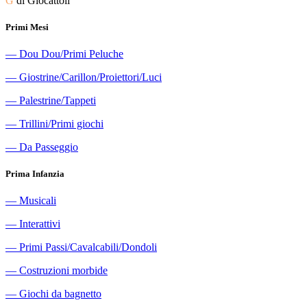
G
di Giocattoli
Primi Mesi
―
Dou Dou/Primi Peluche
―
Giostrine/Carillon/Proiettori/Luci
―
Palestrine/Tappeti
―
Trillini/Primi giochi
―
Da Passeggio
Prima Infanzia
―
Musicali
―
Interattivi
―
Primi Passi/Cavalcabili/Dondoli
―
Costruzioni morbide
―
Giochi da bagnetto