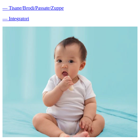
―
Tisane/Brodi/Passate/Zuppe
―
Integratori