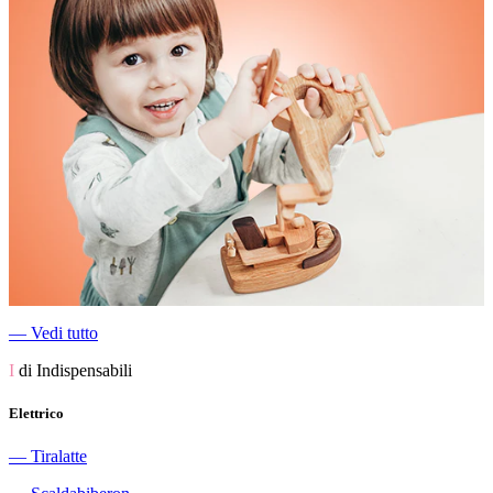
―
Vedi tutto
I
di Indispensabili
Elettrico
―
Tiralatte