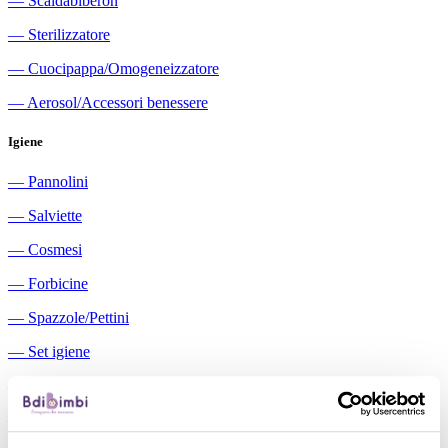
―
Scaldabiberon
―
Sterilizzatore
―
Cuocipappa/Omogeneizzatore
―
Aerosol/Accessori benessere
Igiene
―
Pannolini
―
Salviette
―
Cosmesi
―
Forbicine
―
Spazzole/Pettini
―
Set igiene
―
Igiene orale
―
Aspiratori nasali manuali