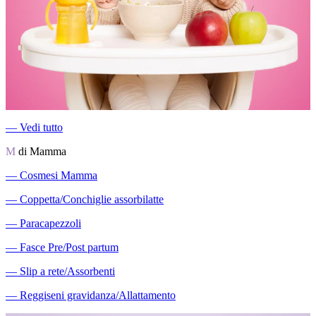
―
Vedi tutto
M
di Mamma
―
Cosmesi Mamma
―
Coppetta/Conchiglie assorbilatte
―
Paracapezzoli
―
Fasce Pre/Post partum
―
Slip a rete/Assorbenti
―
Reggiseni gravidanza/Allattamento