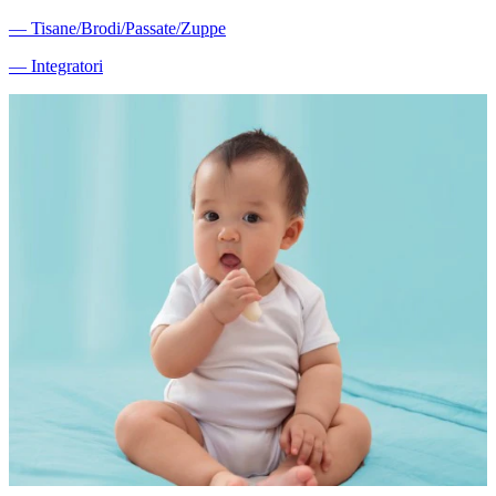
―
Tisane/Brodi/Passate/Zuppe
―
Integratori