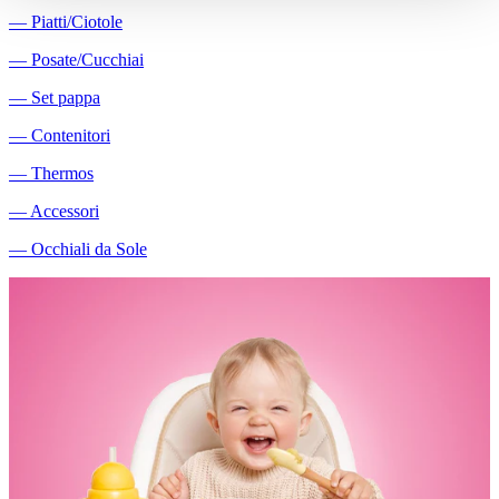
―
Piatti/Ciotole
―
Posate/Cucchiai
―
Set pappa
―
Contenitori
―
Thermos
―
Accessori
―
Occhiali da Sole