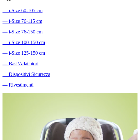
―
i-Size 60-105 cm
―
i-Size 76-115 cm
―
i-Size 76-150 cm
―
i-Size 100-150 cm
―
i-Size 125-150 cm
―
Basi/Adattatori
―
Dispositivi Sicurezza
―
Rivestimenti