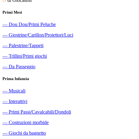
G
di Giocattoli
Primi Mesi
―
Dou Dou/Primi Peluche
―
Giostrine/Carillon/Proiettori/Luci
―
Palestrine/Tappeti
―
Trillini/Primi giochi
―
Da Passeggio
Prima Infanzia
―
Musicali
―
Interattivi
―
Primi Passi/Cavalcabili/Dondoli
―
Costruzioni morbide
―
Giochi da bagnetto