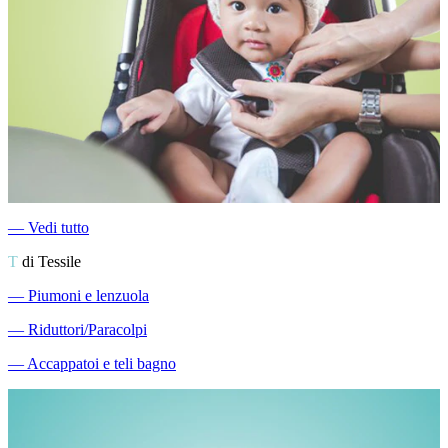
―
Vedi tutto
T
di Tessile
―
Piumoni e lenzuola
―
Riduttori/Paracolpi
―
Accappatoi e teli bagno