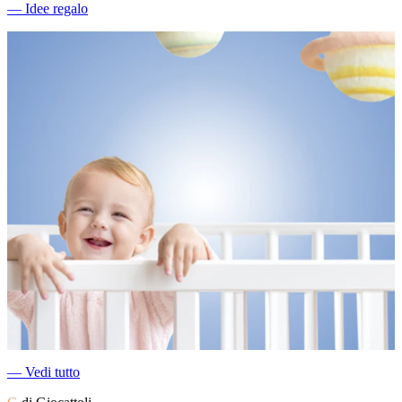
―
Idee regalo
―
Vedi tutto