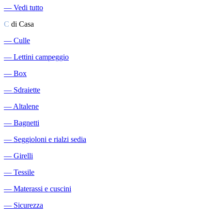
―
Vedi tutto
C
di Casa
―
Culle
―
Lettini campeggio
―
Box
―
Sdraiette
―
Altalene
―
Bagnetti
―
Seggioloni e rialzi sedia
―
Girelli
―
Tessile
―
Materassi e cuscini
―
Sicurezza