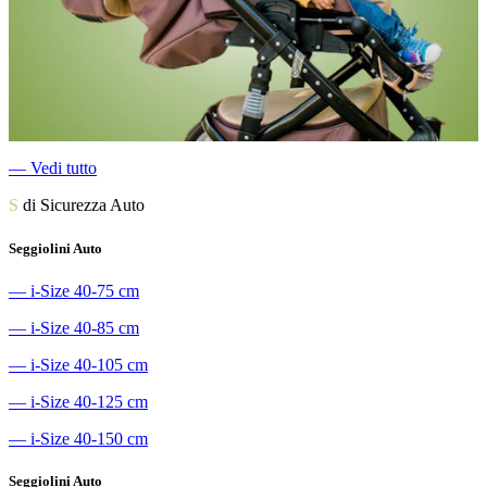
―
Vedi tutto
S
di Sicurezza Auto
Seggiolini Auto
―
i-Size 40-75 cm
―
i-Size 40-85 cm
―
i-Size 40-105 cm
―
i-Size 40-125 cm
―
i-Size 40-150 cm
Seggiolini Auto