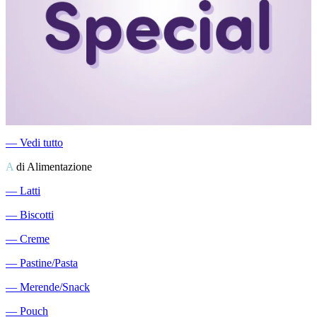
―
Vedi tutto
A
di Alimentazione
―
Latti
―
Biscotti
―
Creme
―
Pastine/Pasta
―
Merende/Snack
―
Pouch