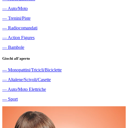
―
Auto/Moto
―
Trenini/Piste
―
Radiocomandati
―
Action Figures
―
Bambole
Giochi all'aperto
―
Monopattini/Tricicli/Biciclette
―
Altalene/Scivoli/Casette
―
Auto/Moto Elettriche
―
Sport