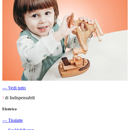
―
Vedi tutto
I
di Indispensabili
Elettrico
―
Tiralatte