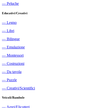
―
Peluche
Educativi/Creativi
―
Legno
―
Libri
―
Bilingue
―
Emulazione
―
Montessori
―
Costruzioni
―
Da tavola
―
Puzzle
―
Creativi/Scientifici
Veicoli/Bambole
―
Aerei/Elicotteri