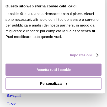
Allattamento
Questo sito web sforna cookie caldi caldi
―
Cuscini allattamento
I cookie 🍪 ci aiutano a ricordare cosa ti piace. Alcuni
sono necessari, altri solo con il tuo consenso e servono
―
Biberon
per pubblicità e analisi dei nostri partners, in modo da
―
Tettarelle
migliorare e rendere più completa la tua esperienza.❤️
―
Succhietti
Puoi modificare tutto quando vuoi.
―
Portasucchietti/Clip/Catenelle
―
Tiralatte Manuali
Impostazioni
―
Dosalatte
―
Conservalatte Materno
Accetta tutti i cookie
―
Massaggiagengive
Personalizza
Pappa
―
Bavaglini
―
Tazze