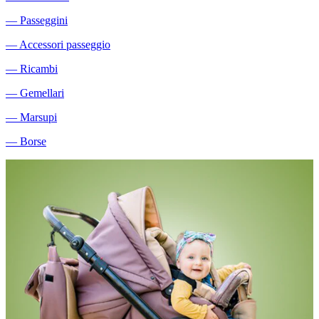
―
Passeggini
―
Accessori passeggio
―
Ricambi
―
Gemellari
―
Marsupi
―
Borse