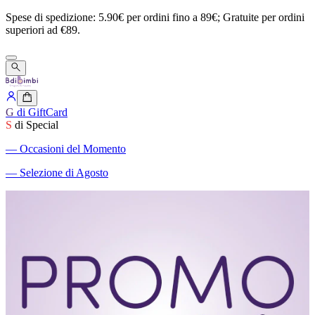
Spese
di
spedizione:
5.90€
per
ordini
fino
a
89€;
Gratuite
per
ordini
superiori
ad
€89.
G
di GiftCard
S
di Special
―
Occasioni del Momento
―
Selezione di Agosto