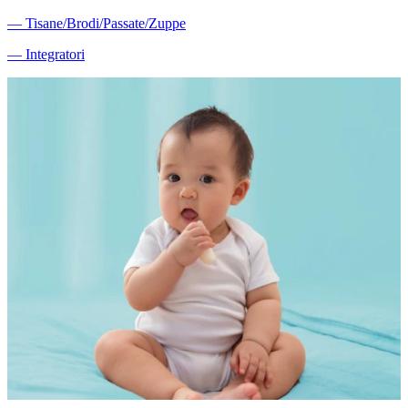
―
Tisane/Brodi/Passate/Zuppe
―
Integratori