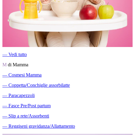
―
Vedi tutto
M
di Mamma
―
Cosmesi Mamma
―
Coppetta/Conchiglie assorbilatte
―
Paracapezzoli
―
Fasce Pre/Post partum
―
Slip a rete/Assorbenti
―
Reggiseni gravidanza/Allattamento