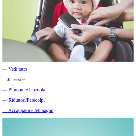
―
Vedi tutto
T
di Tessile
―
Piumoni e lenzuola
―
Riduttori/Paracolpi
―
Accappatoi e teli bagno