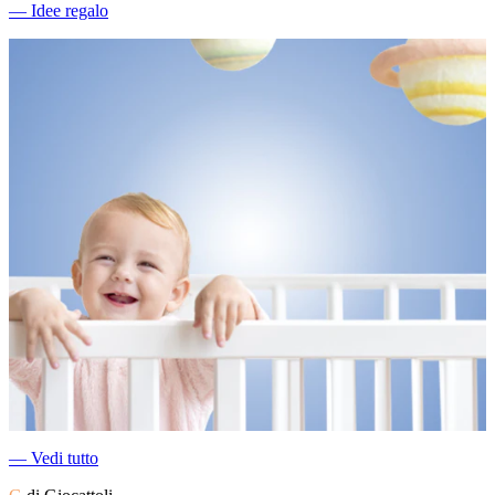
―
Idee regalo
―
Vedi tutto