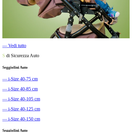
―
Vedi tutto
S
di Sicurezza Auto
Seggiolini Auto
―
i-Size 40-75 cm
―
i-Size 40-85 cm
―
i-Size 40-105 cm
―
i-Size 40-125 cm
―
i-Size 40-150 cm
Seggiolini Auto