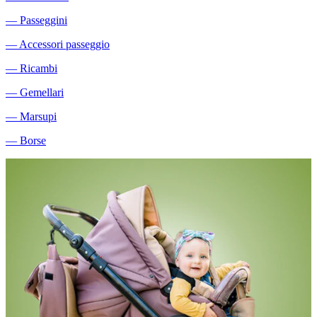
―
Passeggini
―
Accessori passeggio
―
Ricambi
―
Gemellari
―
Marsupi
―
Borse