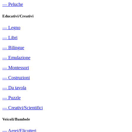
―
Peluche
Educativi/Creativi
―
Legno
―
Libri
―
Bilingue
―
Emulazione
―
Montessori
―
Costruzioni
―
Da tavola
―
Puzzle
―
Creativi/Scientifici
Veicoli/Bambole
―
Aerei/Elicotteri