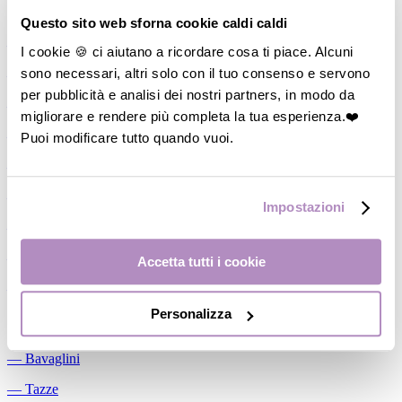
Allattamento
Questo sito web sforna cookie caldi caldi
―
Cuscini allattamento
I cookie 🍪 ci aiutano a ricordare cosa ti piace. Alcuni
sono necessari, altri solo con il tuo consenso e servono
―
Biberon
per pubblicità e analisi dei nostri partners, in modo da
―
Tettarelle
migliorare e rendere più completa la tua esperienza.❤️
―
Succhietti
Puoi modificare tutto quando vuoi.
―
Portasucchietti/Clip/Catenelle
―
Tiralatte Manuali
Impostazioni
―
Dosalatte
―
Conservalatte Materno
Accetta tutti i cookie
―
Massaggiagengive
Personalizza
Pappa
―
Bavaglini
―
Tazze