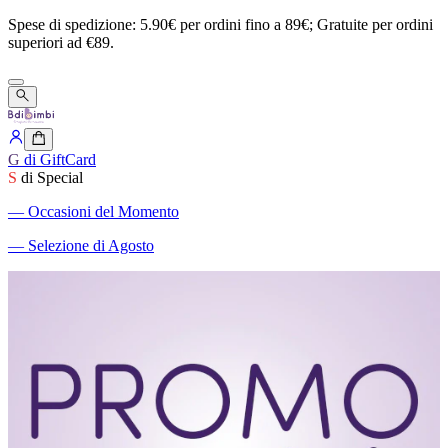
Spese
di
spedizione:
5.90€
per
ordini
fino
a
89€;
Gratuite
per
ordini
superiori
ad
€89.
G
di GiftCard
S
di Special
―
Occasioni del Momento
―
Selezione di Agosto