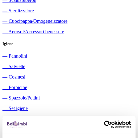
―
Scaldabiberon
―
Sterilizzatore
―
Cuocipappa/Omogeneizzatore
―
Aerosol/Accessori benessere
Igiene
―
Pannolini
―
Salviette
―
Cosmesi
―
Forbicine
―
Spazzole/Pettini
―
Set igiene
―
Igiene orale
―
Aspiratori nasali manuali