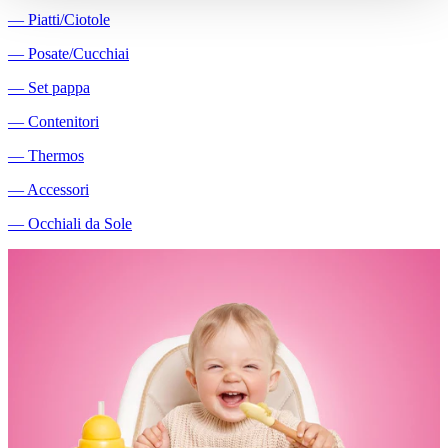
―
Piatti/Ciotole
―
Posate/Cucchiai
―
Set pappa
―
Contenitori
―
Thermos
―
Accessori
―
Occhiali da Sole