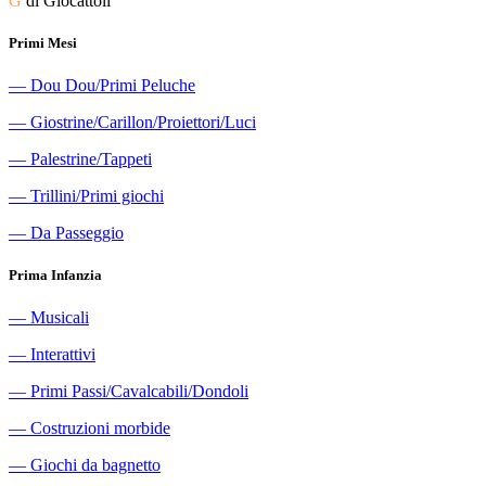
G
di Giocattoli
Primi Mesi
―
Dou Dou/Primi Peluche
―
Giostrine/Carillon/Proiettori/Luci
―
Palestrine/Tappeti
―
Trillini/Primi giochi
―
Da Passeggio
Prima Infanzia
―
Musicali
―
Interattivi
―
Primi Passi/Cavalcabili/Dondoli
―
Costruzioni morbide
―
Giochi da bagnetto