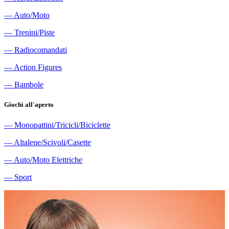
―
Auto/Moto
―
Trenini/Piste
―
Radiocomandati
―
Action Figures
―
Bambole
Giochi all'aperto
―
Monopattini/Tricicli/Biciclette
―
Altalene/Scivoli/Casette
―
Auto/Moto Elettriche
―
Sport