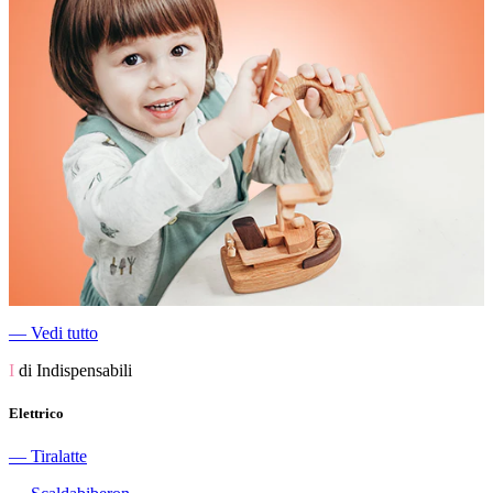
―
Vedi tutto
I
di Indispensabili
Elettrico
―
Tiralatte