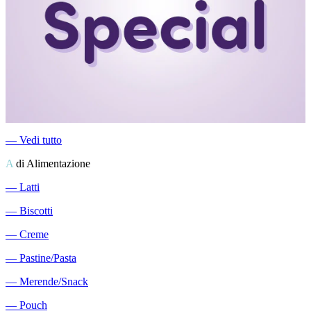
―
Vedi tutto
A
di Alimentazione
―
Latti
―
Biscotti
―
Creme
―
Pastine/Pasta
―
Merende/Snack
―
Pouch