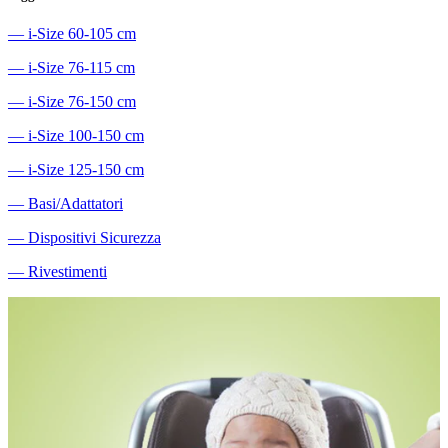
―
i-Size 60-105 cm
―
i-Size 76-115 cm
―
i-Size 76-150 cm
―
i-Size 100-150 cm
―
i-Size 125-150 cm
―
Basi/Adattatori
―
Dispositivi Sicurezza
―
Rivestimenti