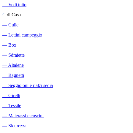
―
Vedi tutto
C
di Casa
―
Culle
―
Lettini campeggio
―
Box
―
Sdraiette
―
Altalene
―
Bagnetti
―
Seggioloni e rialzi sedia
―
Girelli
―
Tessile
―
Materassi e cuscini
―
Sicurezza