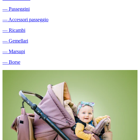
―
Passeggini
―
Accessori passeggio
―
Ricambi
―
Gemellari
―
Marsupi
―
Borse