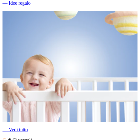
―
Idee regalo
―
Vedi tutto