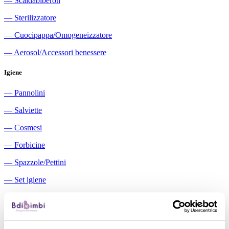
―
Scaldabiberon
―
Sterilizzatore
―
Cuocipappa/Omogeneizzatore
―
Aerosol/Accessori benessere
Igiene
―
Pannolini
―
Salviette
―
Cosmesi
―
Forbicine
―
Spazzole/Pettini
―
Set igiene
―
Igiene orale
―
Aspiratori nasali manuali