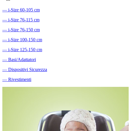
―
i-Size 60-105 cm
―
i-Size 76-115 cm
―
i-Size 76-150 cm
―
i-Size 100-150 cm
―
i-Size 125-150 cm
―
Basi/Adattatori
―
Dispositivi Sicurezza
―
Rivestimenti