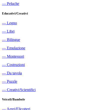
―
Peluche
Educativi/Creativi
―
Legno
―
Libri
―
Bilingue
―
Emulazione
―
Montessori
―
Costruzioni
―
Da tavola
―
Puzzle
―
Creativi/Scientifici
Veicoli/Bambole
―
Aerei/Elicotteri