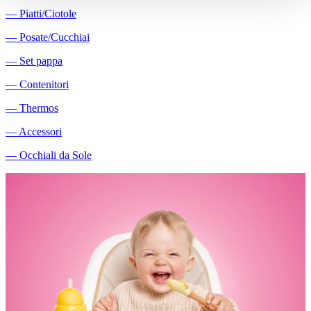
―
Piatti/Ciotole
―
Posate/Cucchiai
―
Set pappa
―
Contenitori
―
Thermos
―
Accessori
―
Occhiali da Sole