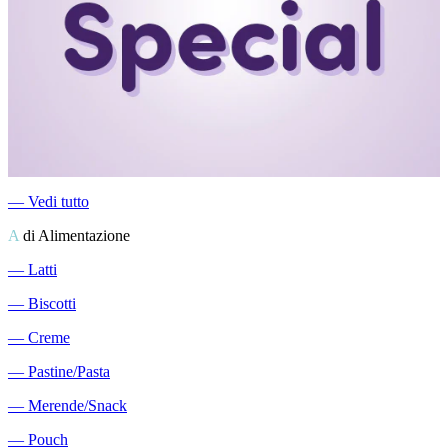
―
Vedi tutto
A
di Alimentazione
―
Latti
―
Biscotti
―
Creme
―
Pastine/Pasta
―
Merende/Snack
―
Pouch