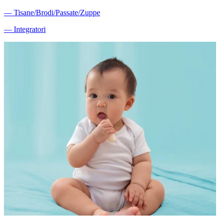
―
Tisane/Brodi/Passate/Zuppe
―
Integratori