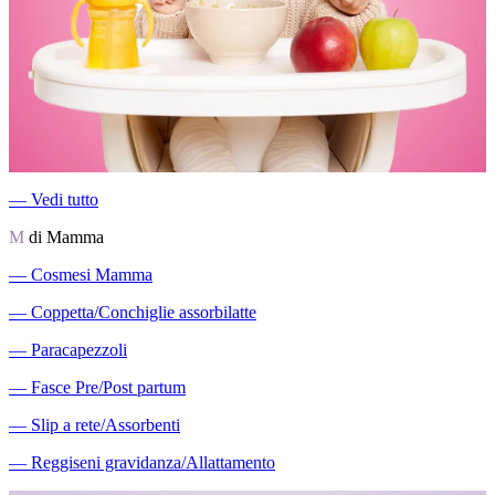
―
Vedi tutto
M
di Mamma
―
Cosmesi Mamma
―
Coppetta/Conchiglie assorbilatte
―
Paracapezzoli
―
Fasce Pre/Post partum
―
Slip a rete/Assorbenti
―
Reggiseni gravidanza/Allattamento