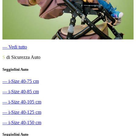
―
Vedi tutto
S
di Sicurezza Auto
Seggiolini Auto
―
i-Size 40-75 cm
―
i-Size 40-85 cm
―
i-Size 40-105 cm
―
i-Size 40-125 cm
―
i-Size 40-150 cm
Seggiolini Auto