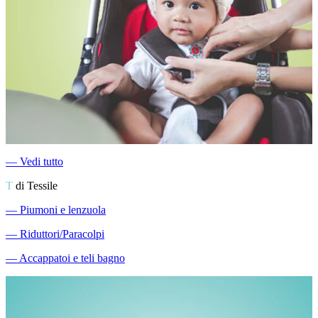
―
Vedi tutto
T
di Tessile
―
Piumoni e lenzuola
―
Riduttori/Paracolpi
―
Accappatoi e teli bagno