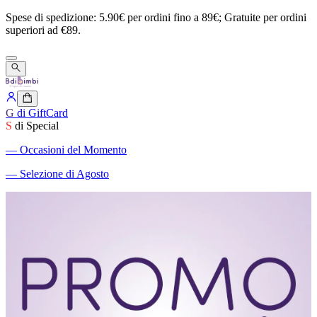
Spese
di
spedizione:
5.90€
per
ordini
fino
a
89€;
Gratuite
per
ordini
superiori
ad
€89.
G
di GiftCard
S
di Special
―
Occasioni del Momento
―
Selezione di Agosto