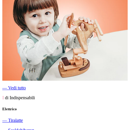
―
Vedi tutto
I
di Indispensabili
Elettrico
―
Tiralatte