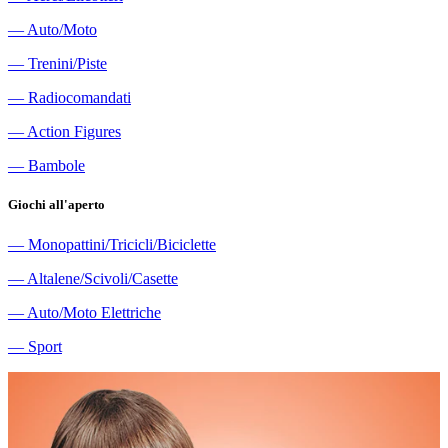
―
Auto/Moto
―
Trenini/Piste
―
Radiocomandati
―
Action Figures
―
Bambole
Giochi all'aperto
―
Monopattini/Tricicli/Biciclette
―
Altalene/Scivoli/Casette
―
Auto/Moto Elettriche
―
Sport