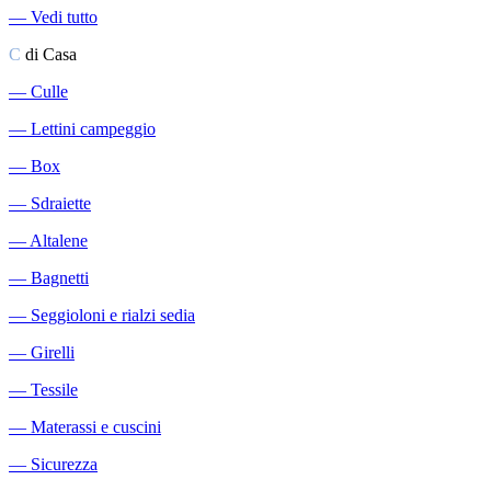
―
Vedi tutto
C
di Casa
―
Culle
―
Lettini campeggio
―
Box
―
Sdraiette
―
Altalene
―
Bagnetti
―
Seggioloni e rialzi sedia
―
Girelli
―
Tessile
―
Materassi e cuscini
―
Sicurezza