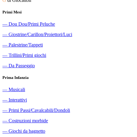
G
di Giocattoli
Primi Mesi
―
Dou Dou/Primi Peluche
―
Giostrine/Carillon/Proiettori/Luci
―
Palestrine/Tappeti
―
Trillini/Primi giochi
―
Da Passeggio
Prima Infanzia
―
Musicali
―
Interattivi
―
Primi Passi/Cavalcabili/Dondoli
―
Costruzioni morbide
―
Giochi da bagnetto