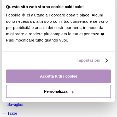
Allattamento
Questo sito web sforna cookie caldi caldi
―
Cuscini allattamento
I cookie 🍪 ci aiutano a ricordare cosa ti piace. Alcuni
sono necessari, altri solo con il tuo consenso e servono
―
Biberon
per pubblicità e analisi dei nostri partners, in modo da
―
Tettarelle
migliorare e rendere più completa la tua esperienza.❤️
―
Succhietti
Puoi modificare tutto quando vuoi.
―
Portasucchietti/Clip/Catenelle
―
Tiralatte Manuali
Impostazioni
―
Dosalatte
―
Conservalatte Materno
Accetta tutti i cookie
―
Massaggiagengive
Personalizza
Pappa
―
Bavaglini
―
Tazze