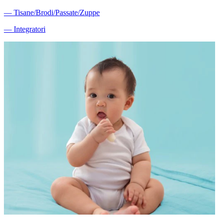
―
Tisane/Brodi/Passate/Zuppe
―
Integratori