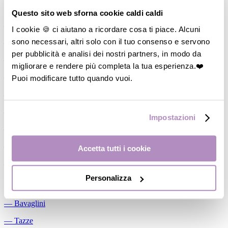
Allattamento
Questo sito web sforna cookie caldi caldi
―
Cuscini allattamento
I cookie 🍪 ci aiutano a ricordare cosa ti piace. Alcuni
sono necessari, altri solo con il tuo consenso e servono
―
Biberon
per pubblicità e analisi dei nostri partners, in modo da
―
Tettarelle
migliorare e rendere più completa la tua esperienza.❤️
―
Succhietti
Puoi modificare tutto quando vuoi.
―
Portasucchietti/Clip/Catenelle
―
Tiralatte Manuali
Impostazioni
―
Dosalatte
―
Conservalatte Materno
Accetta tutti i cookie
―
Massaggiagengive
Personalizza
Pappa
―
Bavaglini
―
Tazze