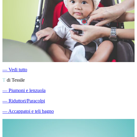
―
Vedi tutto
T
di Tessile
―
Piumoni e lenzuola
―
Riduttori/Paracolpi
―
Accappatoi e teli bagno