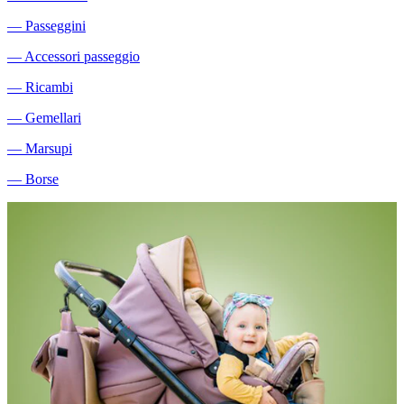
―
Passeggini
―
Accessori passeggio
―
Ricambi
―
Gemellari
―
Marsupi
―
Borse