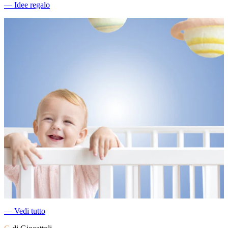
―
Idee regalo
―
Vedi tutto