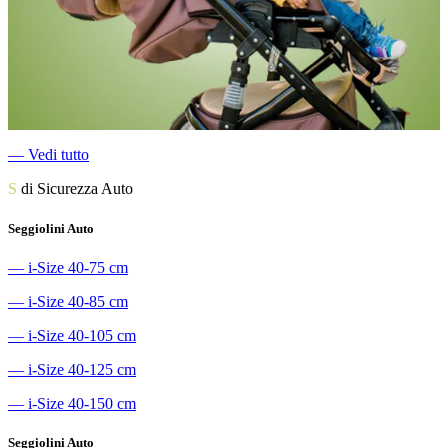
―
Vedi tutto
S
di Sicurezza Auto
Seggiolini Auto
―
i-Size 40-75 cm
―
i-Size 40-85 cm
―
i-Size 40-105 cm
―
i-Size 40-125 cm
―
i-Size 40-150 cm
Seggiolini Auto