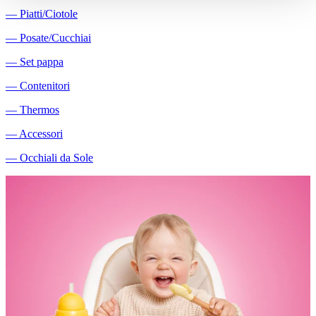
―
Piatti/Ciotole
―
Posate/Cucchiai
―
Set pappa
―
Contenitori
―
Thermos
―
Accessori
―
Occhiali da Sole