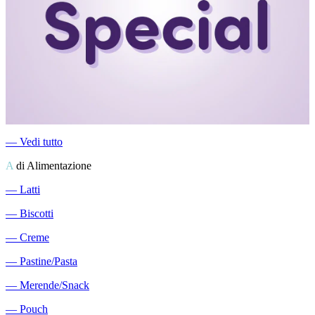
―
Vedi tutto
A
di Alimentazione
―
Latti
―
Biscotti
―
Creme
―
Pastine/Pasta
―
Merende/Snack
―
Pouch