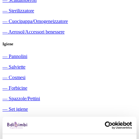
―
Scaldabiberon
―
Sterilizzatore
―
Cuocipappa/Omogeneizzatore
―
Aerosol/Accessori benessere
Igiene
―
Pannolini
―
Salviette
―
Cosmesi
―
Forbicine
―
Spazzole/Pettini
―
Set igiene
―
Igiene orale
―
Aspiratori nasali manuali