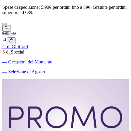
Spese
di
spedizione:
5.90€
per
ordini
fino
a
89€;
Gratuite
per
ordini
superiori
ad
€89.
G
di GiftCard
S
di Special
―
Occasioni del Momento
―
Selezione di Agosto