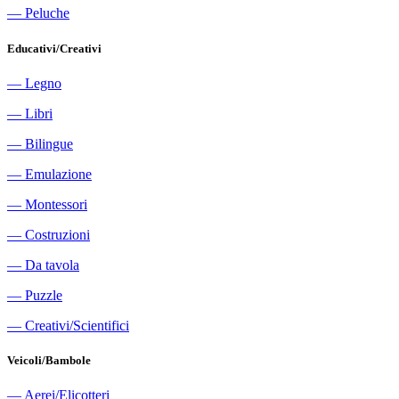
―
Peluche
Educativi/Creativi
―
Legno
―
Libri
―
Bilingue
―
Emulazione
―
Montessori
―
Costruzioni
―
Da tavola
―
Puzzle
―
Creativi/Scientifici
Veicoli/Bambole
―
Aerei/Elicotteri