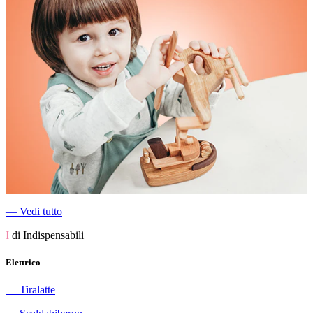
―
Vedi tutto
I
di Indispensabili
Elettrico
―
Tiralatte