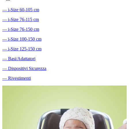
―
i-Size 60-105 cm
―
i-Size 76-115 cm
―
i-Size 76-150 cm
―
i-Size 100-150 cm
―
i-Size 125-150 cm
―
Basi/Adattatori
―
Dispositivi Sicurezza
―
Rivestimenti