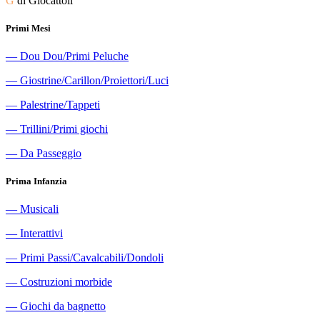
G
di Giocattoli
Primi Mesi
―
Dou Dou/Primi Peluche
―
Giostrine/Carillon/Proiettori/Luci
―
Palestrine/Tappeti
―
Trillini/Primi giochi
―
Da Passeggio
Prima Infanzia
―
Musicali
―
Interattivi
―
Primi Passi/Cavalcabili/Dondoli
―
Costruzioni morbide
―
Giochi da bagnetto