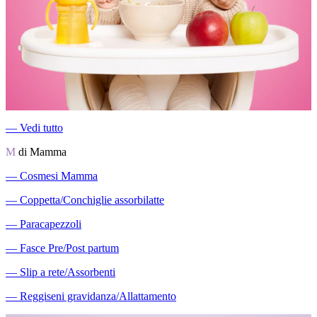
―
Vedi tutto
M
di Mamma
―
Cosmesi Mamma
―
Coppetta/Conchiglie assorbilatte
―
Paracapezzoli
―
Fasce Pre/Post partum
―
Slip a rete/Assorbenti
―
Reggiseni gravidanza/Allattamento