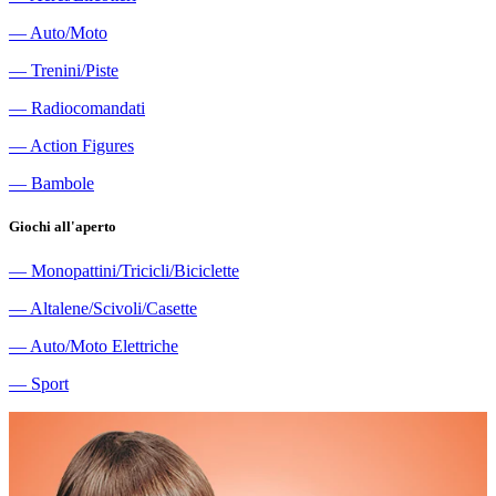
―
Auto/Moto
―
Trenini/Piste
―
Radiocomandati
―
Action Figures
―
Bambole
Giochi all'aperto
―
Monopattini/Tricicli/Biciclette
―
Altalene/Scivoli/Casette
―
Auto/Moto Elettriche
―
Sport