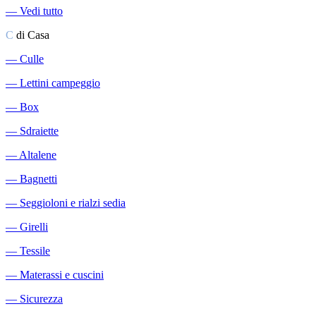
―
Vedi tutto
C
di Casa
―
Culle
―
Lettini campeggio
―
Box
―
Sdraiette
―
Altalene
―
Bagnetti
―
Seggioloni e rialzi sedia
―
Girelli
―
Tessile
―
Materassi e cuscini
―
Sicurezza