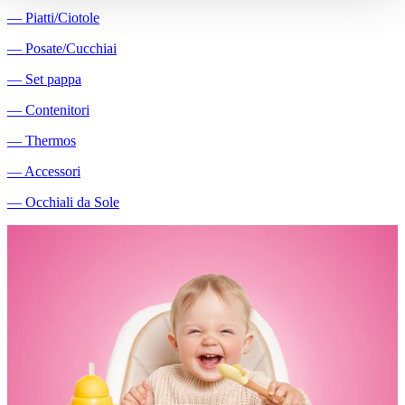
―
Piatti/Ciotole
―
Posate/Cucchiai
―
Set pappa
―
Contenitori
―
Thermos
―
Accessori
―
Occhiali da Sole