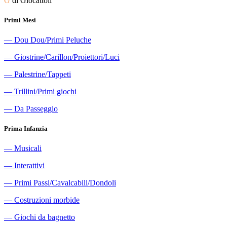
G
di Giocattoli
Primi Mesi
―
Dou Dou/Primi Peluche
―
Giostrine/Carillon/Proiettori/Luci
―
Palestrine/Tappeti
―
Trillini/Primi giochi
―
Da Passeggio
Prima Infanzia
―
Musicali
―
Interattivi
―
Primi Passi/Cavalcabili/Dondoli
―
Costruzioni morbide
―
Giochi da bagnetto