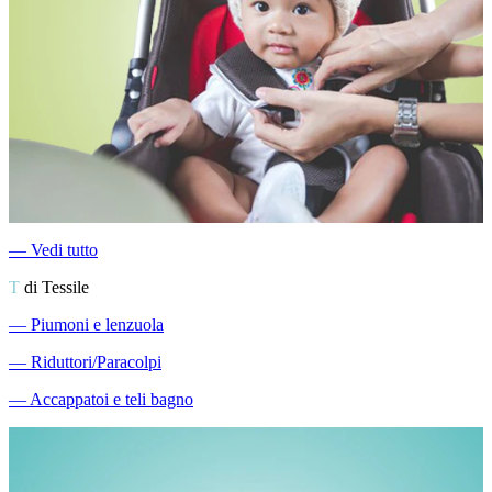
―
Vedi tutto
T
di Tessile
―
Piumoni e lenzuola
―
Riduttori/Paracolpi
―
Accappatoi e teli bagno