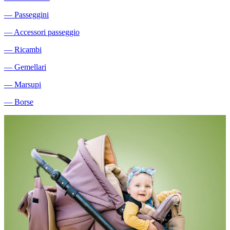
―
Passeggini
―
Accessori passeggio
―
Ricambi
―
Gemellari
―
Marsupi
―
Borse