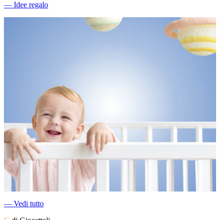
―
Idee regalo
―
Vedi tutto