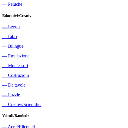
―
Peluche
Educativi/Creativi
―
Legno
―
Libri
―
Bilingue
―
Emulazione
―
Montessori
―
Costruzioni
―
Da tavola
―
Puzzle
―
Creativi/Scientifici
Veicoli/Bambole
―
Aerei/Elicotteri