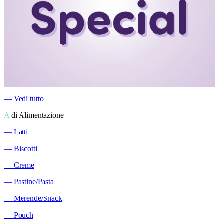
―
Vedi tutto
A
di Alimentazione
―
Latti
―
Biscotti
―
Creme
―
Pastine/Pasta
―
Merende/Snack
―
Pouch