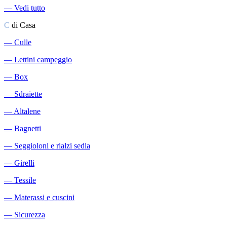
―
Vedi tutto
C
di Casa
―
Culle
―
Lettini campeggio
―
Box
―
Sdraiette
―
Altalene
―
Bagnetti
―
Seggioloni e rialzi sedia
―
Girelli
―
Tessile
―
Materassi e cuscini
―
Sicurezza