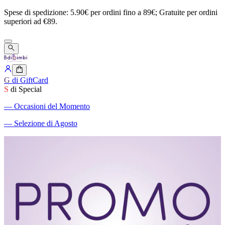
Spese
di
spedizione:
5.90€
per
ordini
fino
a
89€;
Gratuite
per
ordini
superiori
ad
€89.
G
di GiftCard
S
di Special
―
Occasioni del Momento
―
Selezione di Agosto