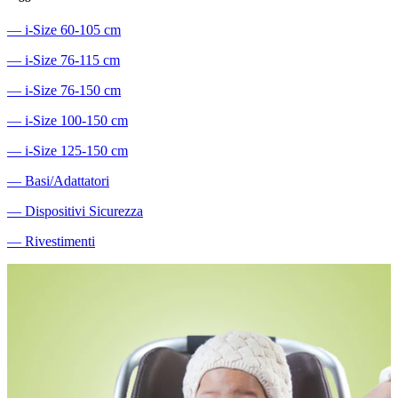
―
i-Size 60-105 cm
―
i-Size 76-115 cm
―
i-Size 76-150 cm
―
i-Size 100-150 cm
―
i-Size 125-150 cm
―
Basi/Adattatori
―
Dispositivi Sicurezza
―
Rivestimenti