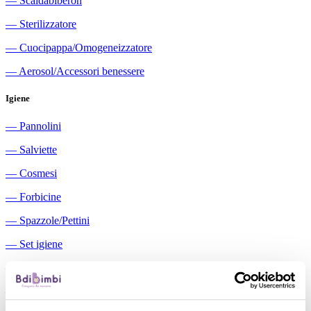
―
Scaldabiberon
―
Sterilizzatore
―
Cuocipappa/Omogeneizzatore
―
Aerosol/Accessori benessere
Igiene
―
Pannolini
―
Salviette
―
Cosmesi
―
Forbicine
―
Spazzole/Pettini
―
Set igiene
―
Igiene orale
―
Aspiratori nasali manuali