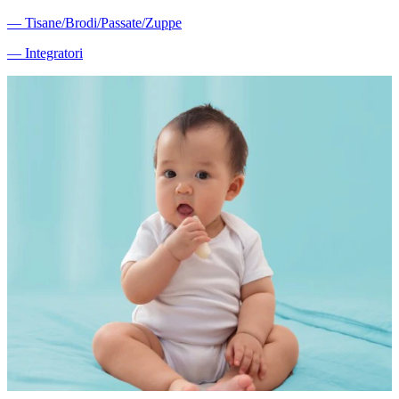
―
Tisane/Brodi/Passate/Zuppe
―
Integratori