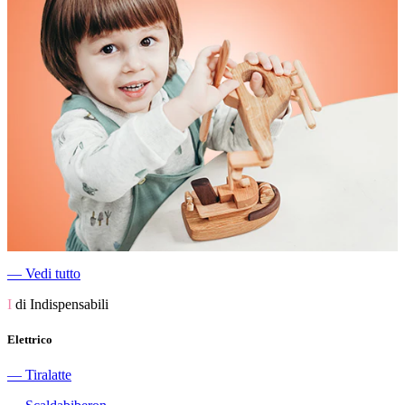
―
Vedi tutto
I
di Indispensabili
Elettrico
―
Tiralatte