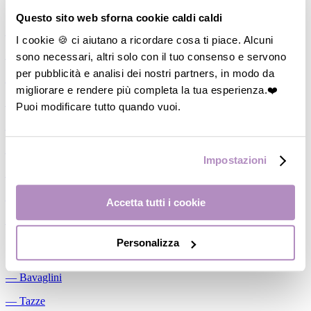
Allattamento
Questo sito web sforna cookie caldi caldi
―
Cuscini allattamento
I cookie 🍪 ci aiutano a ricordare cosa ti piace. Alcuni
sono necessari, altri solo con il tuo consenso e servono
―
Biberon
per pubblicità e analisi dei nostri partners, in modo da
―
Tettarelle
migliorare e rendere più completa la tua esperienza.❤️
―
Succhietti
Puoi modificare tutto quando vuoi.
―
Portasucchietti/Clip/Catenelle
―
Tiralatte Manuali
Impostazioni
―
Dosalatte
―
Conservalatte Materno
Accetta tutti i cookie
―
Massaggiagengive
Personalizza
Pappa
―
Bavaglini
―
Tazze