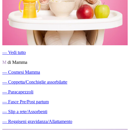
―
Vedi tutto
M
di Mamma
―
Cosmesi Mamma
―
Coppetta/Conchiglie assorbilatte
―
Paracapezzoli
―
Fasce Pre/Post partum
―
Slip a rete/Assorbenti
―
Reggiseni gravidanza/Allattamento