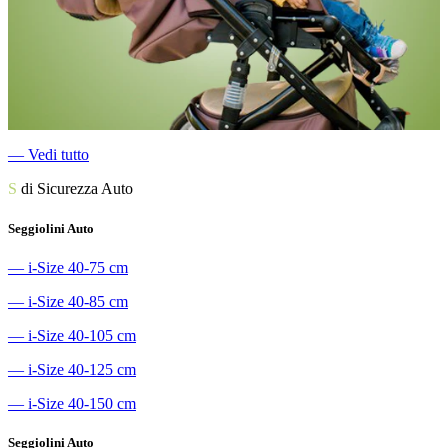
―
Vedi tutto
S
di Sicurezza Auto
Seggiolini Auto
―
i-Size 40-75 cm
―
i-Size 40-85 cm
―
i-Size 40-105 cm
―
i-Size 40-125 cm
―
i-Size 40-150 cm
Seggiolini Auto