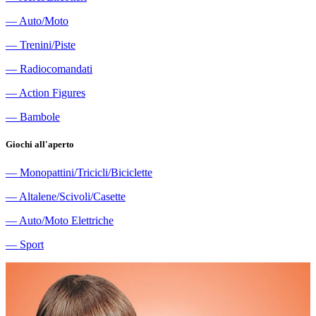
―
Auto/Moto
―
Trenini/Piste
―
Radiocomandati
―
Action Figures
―
Bambole
Giochi all'aperto
―
Monopattini/Tricicli/Biciclette
―
Altalene/Scivoli/Casette
―
Auto/Moto Elettriche
―
Sport