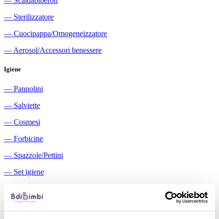
―
Scaldabiberon
―
Sterilizzatore
―
Cuocipappa/Omogeneizzatore
―
Aerosol/Accessori benessere
Igiene
―
Pannolini
―
Salviette
―
Cosmesi
―
Forbicine
―
Spazzole/Pettini
―
Set igiene
―
Igiene orale
―
Aspiratori nasali manuali