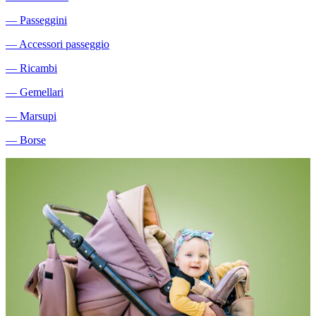
―
Passeggini
―
Accessori passeggio
―
Ricambi
―
Gemellari
―
Marsupi
―
Borse