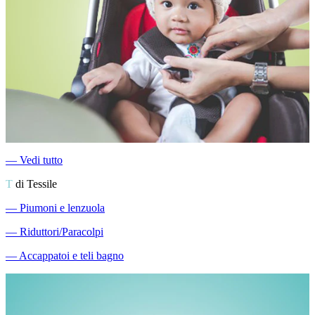
―
Vedi tutto
T
di Tessile
―
Piumoni e lenzuola
―
Riduttori/Paracolpi
―
Accappatoi e teli bagno