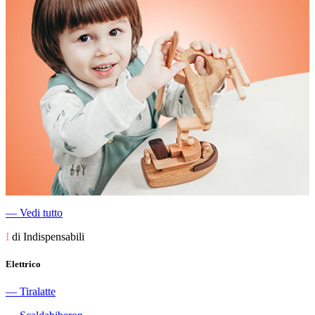
―
Vedi tutto
I
di Indispensabili
Elettrico
―
Tiralatte