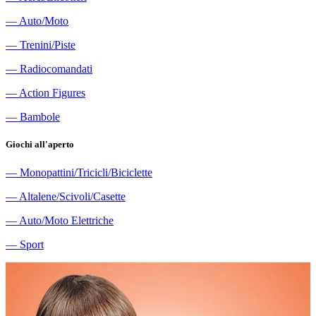
―
Auto/Moto
―
Trenini/Piste
―
Radiocomandati
―
Action Figures
―
Bambole
Giochi all'aperto
―
Monopattini/Tricicli/Biciclette
―
Altalene/Scivoli/Casette
―
Auto/Moto Elettriche
―
Sport