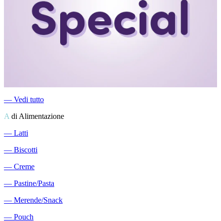
―
Vedi tutto
A
di Alimentazione
―
Latti
―
Biscotti
―
Creme
―
Pastine/Pasta
―
Merende/Snack
―
Pouch