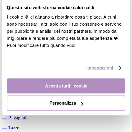
Allattamento
Questo sito web sforna cookie caldi caldi
―
Cuscini allattamento
I cookie 🍪 ci aiutano a ricordare cosa ti piace. Alcuni
sono necessari, altri solo con il tuo consenso e servono
―
Biberon
per pubblicità e analisi dei nostri partners, in modo da
―
Tettarelle
migliorare e rendere più completa la tua esperienza.❤️
―
Succhietti
Puoi modificare tutto quando vuoi.
―
Portasucchietti/Clip/Catenelle
―
Tiralatte Manuali
Impostazioni
―
Dosalatte
―
Conservalatte Materno
Accetta tutti i cookie
―
Massaggiagengive
Personalizza
Pappa
―
Bavaglini
―
Tazze