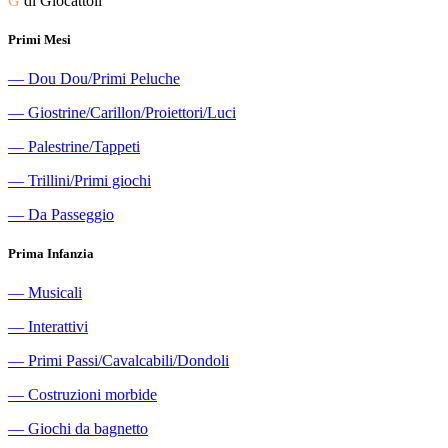
G
di Giocattoli
Primi Mesi
―
Dou Dou/Primi Peluche
―
Giostrine/Carillon/Proiettori/Luci
―
Palestrine/Tappeti
―
Trillini/Primi giochi
―
Da Passeggio
Prima Infanzia
―
Musicali
―
Interattivi
―
Primi Passi/Cavalcabili/Dondoli
―
Costruzioni morbide
―
Giochi da bagnetto