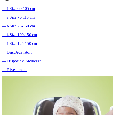
―
i-Size 60-105 cm
―
i-Size 76-115 cm
―
i-Size 76-150 cm
―
i-Size 100-150 cm
―
i-Size 125-150 cm
―
Basi/Adattatori
―
Dispositivi Sicurezza
―
Rivestimenti