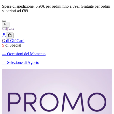
Spese
di
spedizione:
5.90€
per
ordini
fino
a
89€;
Gratuite
per
ordini
superiori
ad
€89.
G
di GiftCard
S
di Special
―
Occasioni del Momento
―
Selezione di Agosto