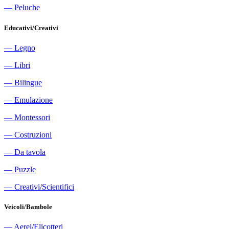
―
Peluche
Educativi/Creativi
―
Legno
―
Libri
―
Bilingue
―
Emulazione
―
Montessori
―
Costruzioni
―
Da tavola
―
Puzzle
―
Creativi/Scientifici
Veicoli/Bambole
―
Aerei/Elicotteri