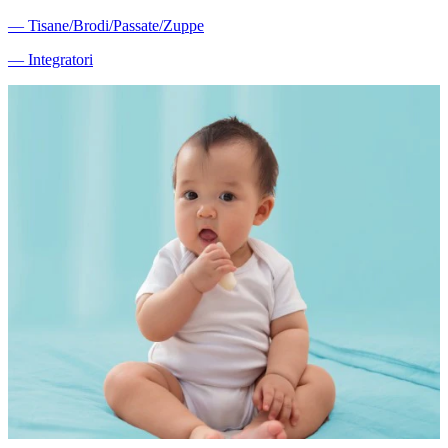
―
Tisane/Brodi/Passate/Zuppe
―
Integratori