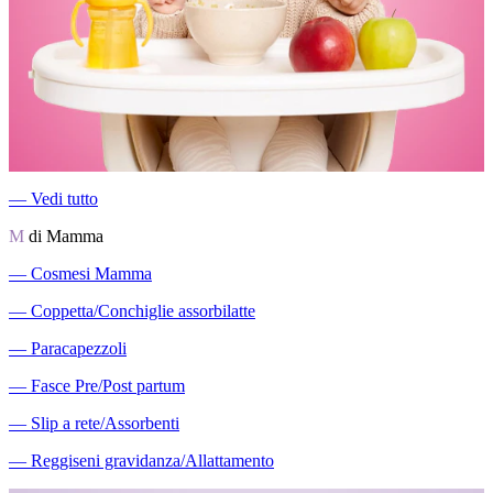
―
Vedi tutto
M
di Mamma
―
Cosmesi Mamma
―
Coppetta/Conchiglie assorbilatte
―
Paracapezzoli
―
Fasce Pre/Post partum
―
Slip a rete/Assorbenti
―
Reggiseni gravidanza/Allattamento