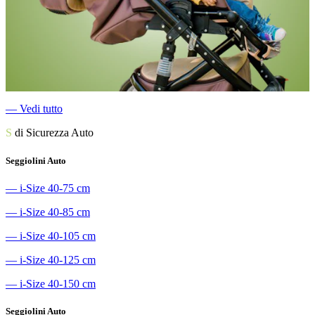
―
Vedi tutto
S
di Sicurezza Auto
Seggiolini Auto
―
i-Size 40-75 cm
―
i-Size 40-85 cm
―
i-Size 40-105 cm
―
i-Size 40-125 cm
―
i-Size 40-150 cm
Seggiolini Auto