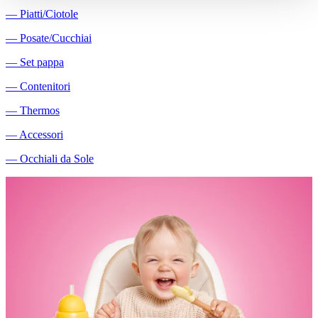
―
Piatti/Ciotole
―
Posate/Cucchiai
―
Set pappa
―
Contenitori
―
Thermos
―
Accessori
―
Occhiali da Sole