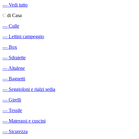
―
Vedi tutto
C
di Casa
―
Culle
―
Lettini campeggio
―
Box
―
Sdraiette
―
Altalene
―
Bagnetti
―
Seggioloni e rialzi sedia
―
Girelli
―
Tessile
―
Materassi e cuscini
―
Sicurezza