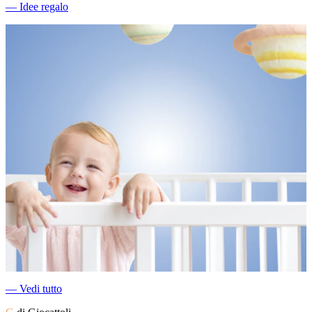
―
Idee regalo
―
Vedi tutto