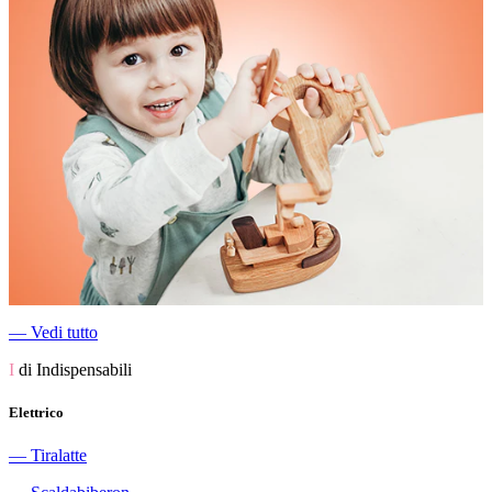
―
Vedi tutto
I
di Indispensabili
Elettrico
―
Tiralatte