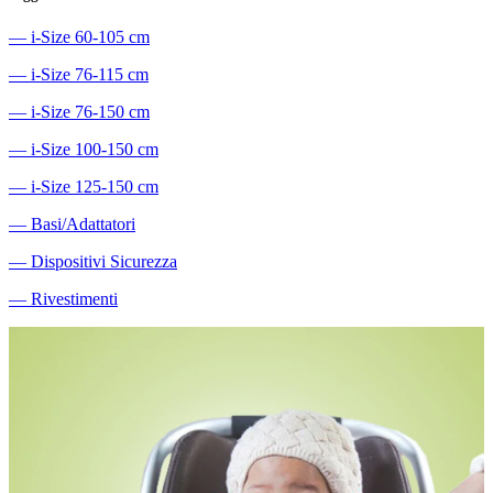
―
i-Size 60-105 cm
―
i-Size 76-115 cm
―
i-Size 76-150 cm
―
i-Size 100-150 cm
―
i-Size 125-150 cm
―
Basi/Adattatori
―
Dispositivi Sicurezza
―
Rivestimenti