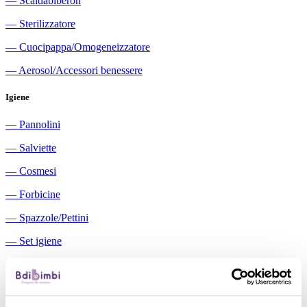
―
Scaldabiberon
―
Sterilizzatore
―
Cuocipappa/Omogeneizzatore
―
Aerosol/Accessori benessere
Igiene
―
Pannolini
―
Salviette
―
Cosmesi
―
Forbicine
―
Spazzole/Pettini
―
Set igiene
―
Igiene orale
―
Aspiratori nasali manuali