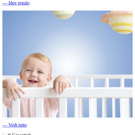
―
Idee regalo
―
Vedi tutto