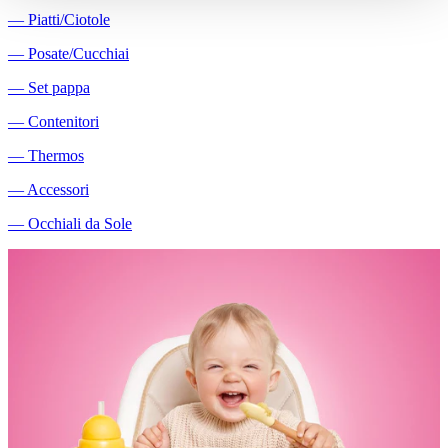
―
Piatti/Ciotole
―
Posate/Cucchiai
―
Set pappa
―
Contenitori
―
Thermos
―
Accessori
―
Occhiali da Sole