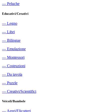
―
Peluche
Educativi/Creativi
―
Legno
―
Libri
―
Bilingue
―
Emulazione
―
Montessori
―
Costruzioni
―
Da tavola
―
Puzzle
―
Creativi/Scientifici
Veicoli/Bambole
―
Aerei/Elicotteri