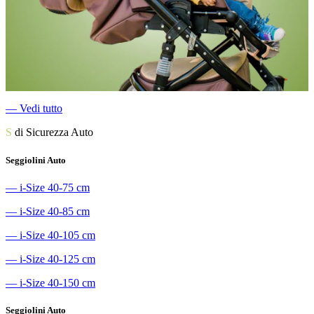
―
Vedi tutto
S
di Sicurezza Auto
Seggiolini Auto
―
i-Size 40-75 cm
―
i-Size 40-85 cm
―
i-Size 40-105 cm
―
i-Size 40-125 cm
―
i-Size 40-150 cm
Seggiolini Auto