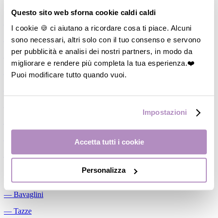
Allattamento
Questo sito web sforna cookie caldi caldi
―
Cuscini allattamento
I cookie 🍪 ci aiutano a ricordare cosa ti piace. Alcuni
sono necessari, altri solo con il tuo consenso e servono
―
Biberon
per pubblicità e analisi dei nostri partners, in modo da
―
Tettarelle
migliorare e rendere più completa la tua esperienza.❤️
―
Succhietti
Puoi modificare tutto quando vuoi.
―
Portasucchietti/Clip/Catenelle
―
Tiralatte Manuali
Impostazioni
―
Dosalatte
―
Conservalatte Materno
Accetta tutti i cookie
―
Massaggiagengive
Personalizza
Pappa
―
Bavaglini
―
Tazze