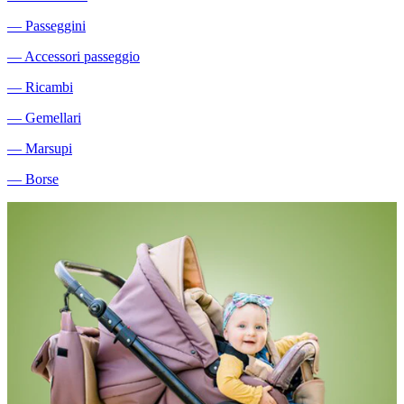
―
Passeggini
―
Accessori passeggio
―
Ricambi
―
Gemellari
―
Marsupi
―
Borse