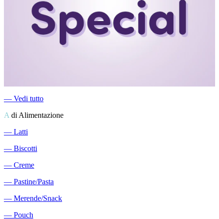
―
Vedi tutto
A
di Alimentazione
―
Latti
―
Biscotti
―
Creme
―
Pastine/Pasta
―
Merende/Snack
―
Pouch