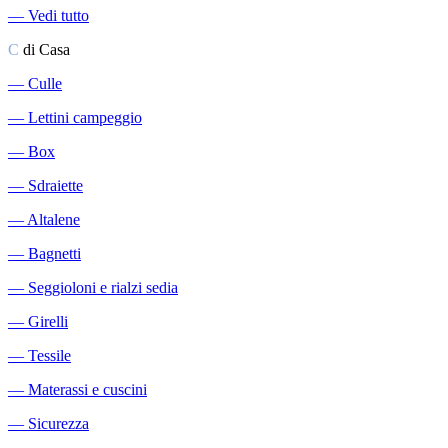
―
Vedi tutto
C
di Casa
―
Culle
―
Lettini campeggio
―
Box
―
Sdraiette
―
Altalene
―
Bagnetti
―
Seggioloni e rialzi sedia
―
Girelli
―
Tessile
―
Materassi e cuscini
―
Sicurezza