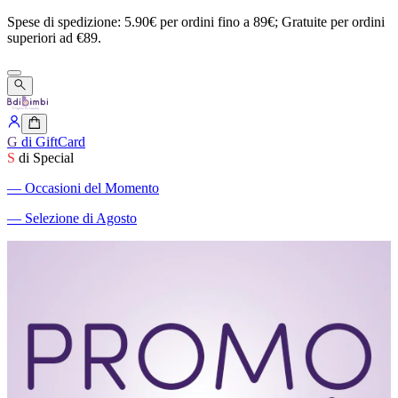
Spese
di
spedizione:
5.90€
per
ordini
fino
a
89€;
Gratuite
per
ordini
superiori
ad
€89.
G
di GiftCard
S
di Special
―
Occasioni del Momento
―
Selezione di Agosto