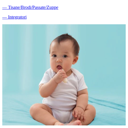
―
Tisane/Brodi/Passate/Zuppe
―
Integratori