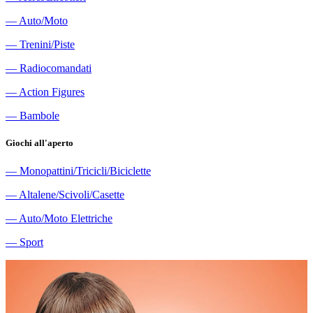
―
Auto/Moto
―
Trenini/Piste
―
Radiocomandati
―
Action Figures
―
Bambole
Giochi all'aperto
―
Monopattini/Tricicli/Biciclette
―
Altalene/Scivoli/Casette
―
Auto/Moto Elettriche
―
Sport