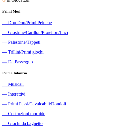
G
di Giocattoli
Primi Mesi
―
Dou Dou/Primi Peluche
―
Giostrine/Carillon/Proiettori/Luci
―
Palestrine/Tappeti
―
Trillini/Primi giochi
―
Da Passeggio
Prima Infanzia
―
Musicali
―
Interattivi
―
Primi Passi/Cavalcabili/Dondoli
―
Costruzioni morbide
―
Giochi da bagnetto