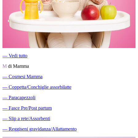
―
Vedi tutto
M
di Mamma
―
Cosmesi Mamma
―
Coppetta/Conchiglie assorbilatte
―
Paracapezzoli
―
Fasce Pre/Post partum
―
Slip a rete/Assorbenti
―
Reggiseni gravidanza/Allattamento