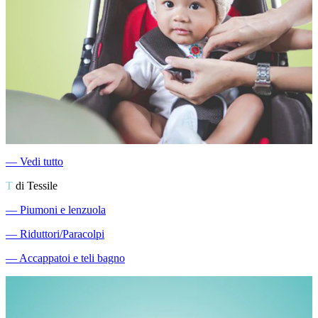
―
Vedi tutto
T
di Tessile
―
Piumoni e lenzuola
―
Riduttori/Paracolpi
―
Accappatoi e teli bagno