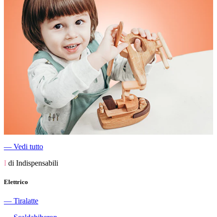
―
Vedi tutto
I
di Indispensabili
Elettrico
―
Tiralatte