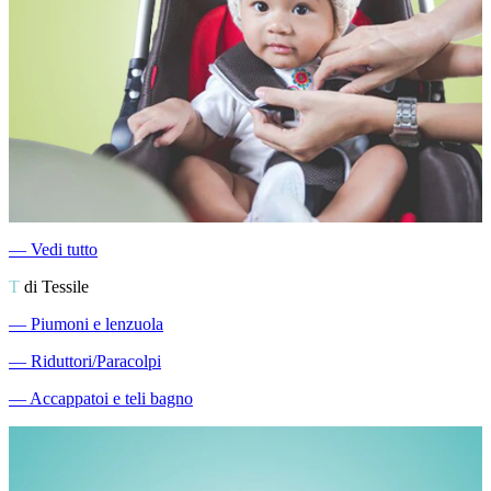
―
Vedi tutto
T
di Tessile
―
Piumoni e lenzuola
―
Riduttori/Paracolpi
―
Accappatoi e teli bagno