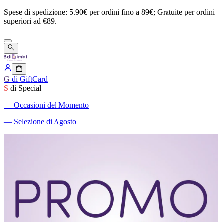
Spese
di
spedizione:
5.90€
per
ordini
fino
a
89€;
Gratuite
per
ordini
superiori
ad
€89.
G
di GiftCard
S
di Special
―
Occasioni del Momento
―
Selezione di Agosto