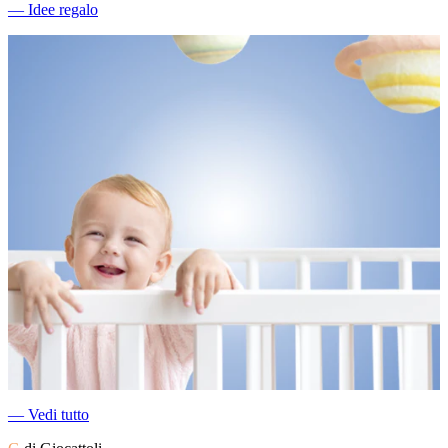
―
Idee regalo
―
Vedi tutto