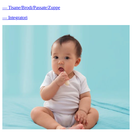
―
Tisane/Brodi/Passate/Zuppe
―
Integratori