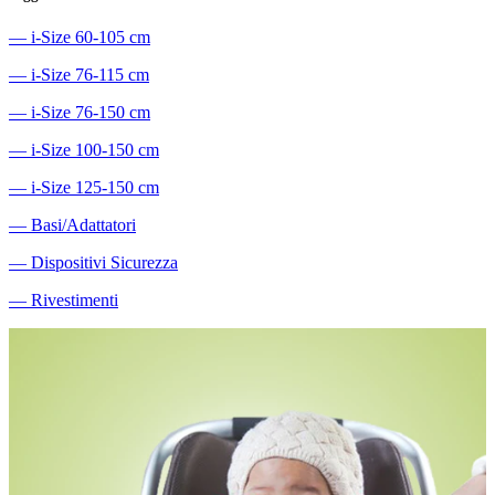
―
i-Size 60-105 cm
―
i-Size 76-115 cm
―
i-Size 76-150 cm
―
i-Size 100-150 cm
―
i-Size 125-150 cm
―
Basi/Adattatori
―
Dispositivi Sicurezza
―
Rivestimenti