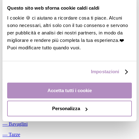
Allattamento
Questo sito web sforna cookie caldi caldi
―
Cuscini allattamento
I cookie 🍪 ci aiutano a ricordare cosa ti piace. Alcuni
sono necessari, altri solo con il tuo consenso e servono
―
Biberon
per pubblicità e analisi dei nostri partners, in modo da
―
Tettarelle
migliorare e rendere più completa la tua esperienza.❤️
―
Succhietti
Puoi modificare tutto quando vuoi.
―
Portasucchietti/Clip/Catenelle
―
Tiralatte Manuali
Impostazioni
―
Dosalatte
―
Conservalatte Materno
Accetta tutti i cookie
―
Massaggiagengive
Personalizza
Pappa
―
Bavaglini
―
Tazze