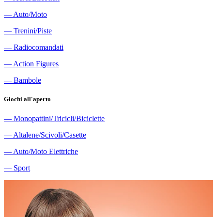
―
Auto/Moto
―
Trenini/Piste
―
Radiocomandati
―
Action Figures
―
Bambole
Giochi all'aperto
―
Monopattini/Tricicli/Biciclette
―
Altalene/Scivoli/Casette
―
Auto/Moto Elettriche
―
Sport