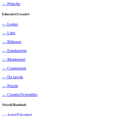
―
Peluche
Educativi/Creativi
―
Legno
―
Libri
―
Bilingue
―
Emulazione
―
Montessori
―
Costruzioni
―
Da tavola
―
Puzzle
―
Creativi/Scientifici
Veicoli/Bambole
―
Aerei/Elicotteri