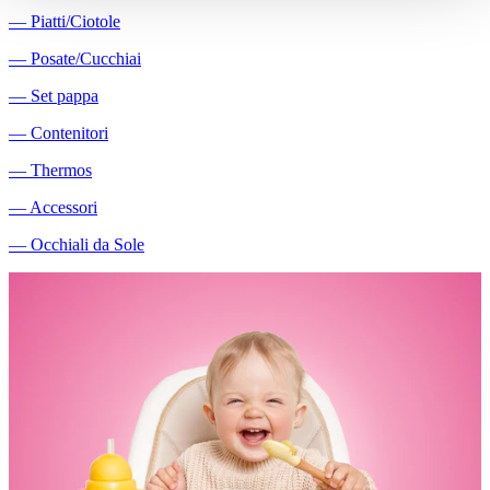
―
Piatti/Ciotole
―
Posate/Cucchiai
―
Set pappa
―
Contenitori
―
Thermos
―
Accessori
―
Occhiali da Sole