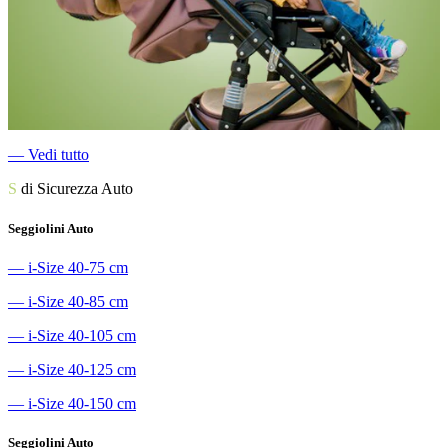
―
Vedi tutto
S
di Sicurezza Auto
Seggiolini Auto
―
i-Size 40-75 cm
―
i-Size 40-85 cm
―
i-Size 40-105 cm
―
i-Size 40-125 cm
―
i-Size 40-150 cm
Seggiolini Auto