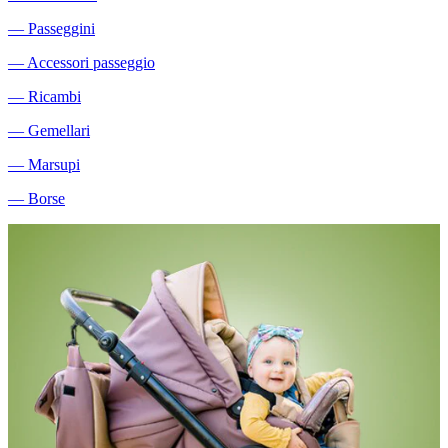
―
Passeggini
―
Accessori passeggio
―
Ricambi
―
Gemellari
―
Marsupi
―
Borse