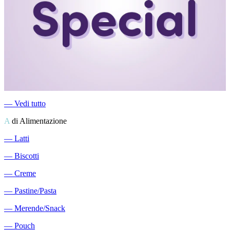
―
Vedi tutto
A
di Alimentazione
―
Latti
―
Biscotti
―
Creme
―
Pastine/Pasta
―
Merende/Snack
―
Pouch