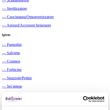
―
Scaldabiberon
―
Sterilizzatore
―
Cuocipappa/Omogeneizzatore
―
Aerosol/Accessori benessere
Igiene
―
Pannolini
―
Salviette
―
Cosmesi
―
Forbicine
―
Spazzole/Pettini
―
Set igiene
―
Igiene orale
―
Aspiratori nasali manuali