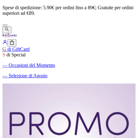
Spese
di
spedizione:
5.90€
per
ordini
fino
a
89€;
Gratuite
per
ordini
superiori
ad
€89.
G
di GiftCard
S
di Special
―
Occasioni del Momento
―
Selezione di Agosto