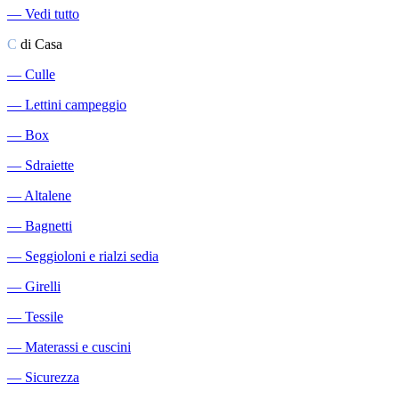
―
Vedi tutto
C
di Casa
―
Culle
―
Lettini campeggio
―
Box
―
Sdraiette
―
Altalene
―
Bagnetti
―
Seggioloni e rialzi sedia
―
Girelli
―
Tessile
―
Materassi e cuscini
―
Sicurezza