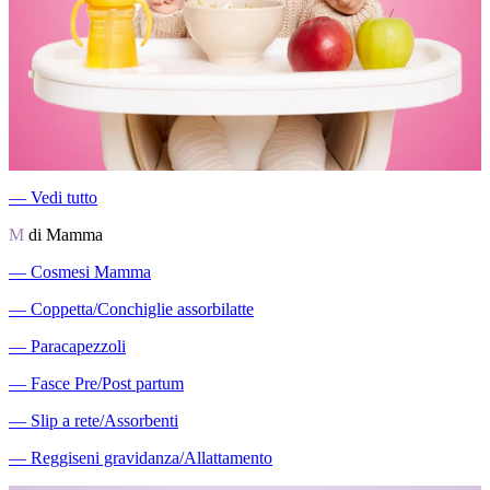
―
Vedi tutto
M
di Mamma
―
Cosmesi Mamma
―
Coppetta/Conchiglie assorbilatte
―
Paracapezzoli
―
Fasce Pre/Post partum
―
Slip a rete/Assorbenti
―
Reggiseni gravidanza/Allattamento