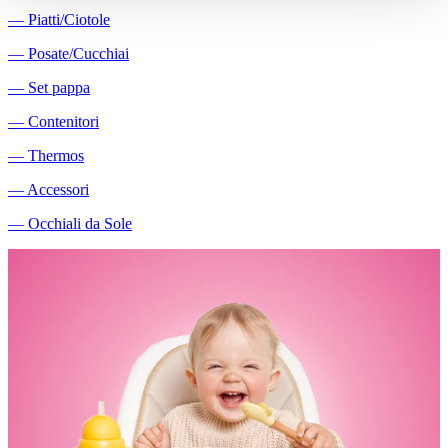
―
Piatti/Ciotole
―
Posate/Cucchiai
―
Set pappa
―
Contenitori
―
Thermos
―
Accessori
―
Occhiali da Sole