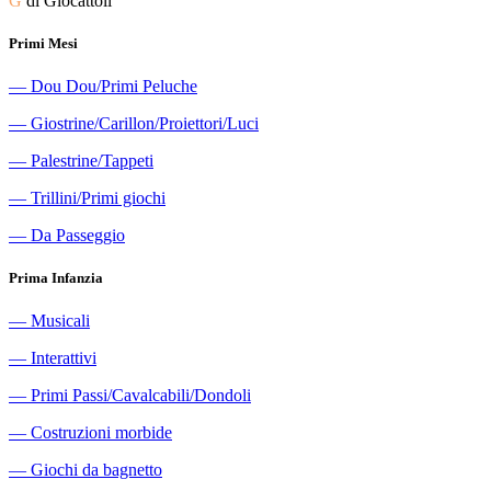
G
di Giocattoli
Primi Mesi
―
Dou Dou/Primi Peluche
―
Giostrine/Carillon/Proiettori/Luci
―
Palestrine/Tappeti
―
Trillini/Primi giochi
―
Da Passeggio
Prima Infanzia
―
Musicali
―
Interattivi
―
Primi Passi/Cavalcabili/Dondoli
―
Costruzioni morbide
―
Giochi da bagnetto