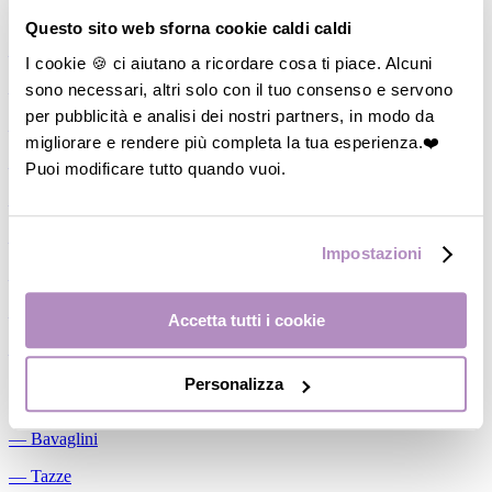
Allattamento
Questo sito web sforna cookie caldi caldi
―
Cuscini allattamento
I cookie 🍪 ci aiutano a ricordare cosa ti piace. Alcuni
sono necessari, altri solo con il tuo consenso e servono
―
Biberon
per pubblicità e analisi dei nostri partners, in modo da
―
Tettarelle
migliorare e rendere più completa la tua esperienza.❤️
―
Succhietti
Puoi modificare tutto quando vuoi.
―
Portasucchietti/Clip/Catenelle
―
Tiralatte Manuali
Impostazioni
―
Dosalatte
―
Conservalatte Materno
Accetta tutti i cookie
―
Massaggiagengive
Personalizza
Pappa
―
Bavaglini
―
Tazze