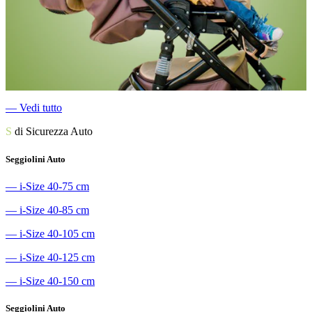
―
Vedi tutto
S
di Sicurezza Auto
Seggiolini Auto
―
i-Size 40-75 cm
―
i-Size 40-85 cm
―
i-Size 40-105 cm
―
i-Size 40-125 cm
―
i-Size 40-150 cm
Seggiolini Auto