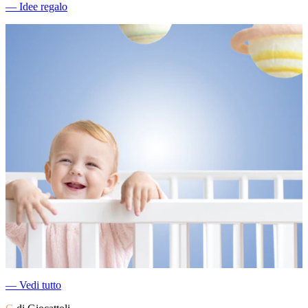
―
Idee regalo
―
Vedi tutto