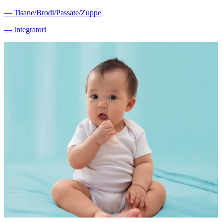
―
Tisane/Brodi/Passate/Zuppe
―
Integratori