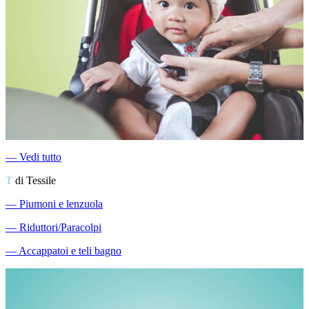
―
Vedi tutto
T
di Tessile
―
Piumoni e lenzuola
―
Riduttori/Paracolpi
―
Accappatoi e teli bagno