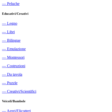
―
Peluche
Educativi/Creativi
―
Legno
―
Libri
―
Bilingue
―
Emulazione
―
Montessori
―
Costruzioni
―
Da tavola
―
Puzzle
―
Creativi/Scientifici
Veicoli/Bambole
―
Aerei/Elicotteri