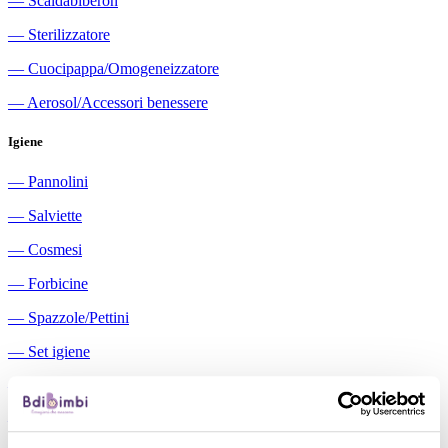
―
Scaldabiberon
―
Sterilizzatore
―
Cuocipappa/Omogeneizzatore
―
Aerosol/Accessori benessere
Igiene
―
Pannolini
―
Salviette
―
Cosmesi
―
Forbicine
―
Spazzole/Pettini
―
Set igiene
―
Igiene orale
―
Aspiratori nasali manuali