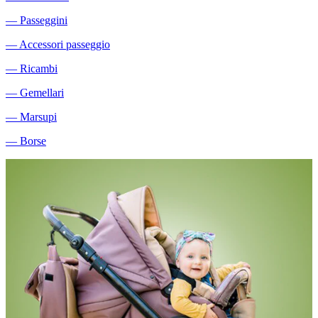
―
Passeggini
―
Accessori passeggio
―
Ricambi
―
Gemellari
―
Marsupi
―
Borse