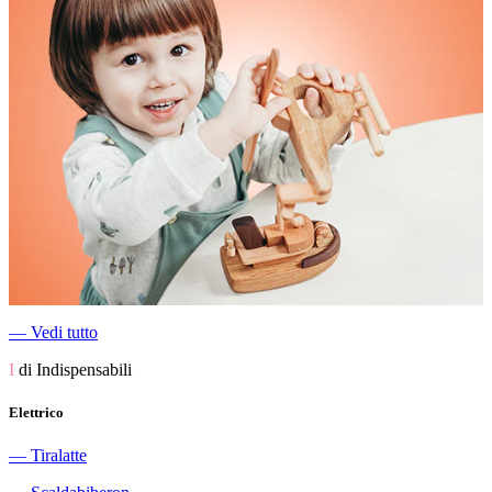
―
Vedi tutto
I
di Indispensabili
Elettrico
―
Tiralatte