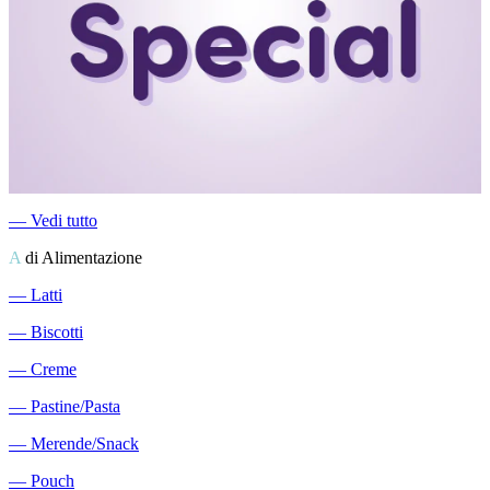
―
Vedi tutto
A
di Alimentazione
―
Latti
―
Biscotti
―
Creme
―
Pastine/Pasta
―
Merende/Snack
―
Pouch