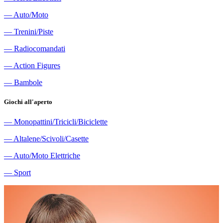
―
Auto/Moto
―
Trenini/Piste
―
Radiocomandati
―
Action Figures
―
Bambole
Giochi all'aperto
―
Monopattini/Tricicli/Biciclette
―
Altalene/Scivoli/Casette
―
Auto/Moto Elettriche
―
Sport