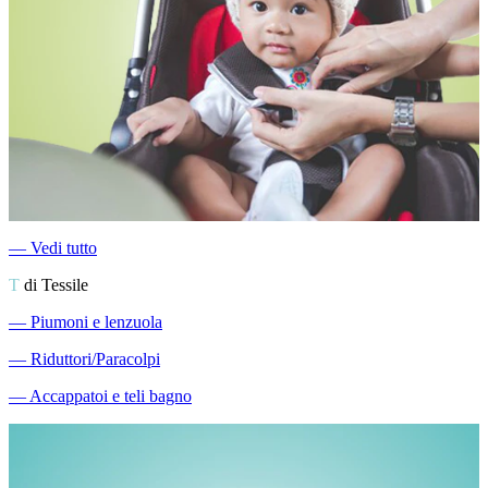
―
Vedi tutto
T
di Tessile
―
Piumoni e lenzuola
―
Riduttori/Paracolpi
―
Accappatoi e teli bagno