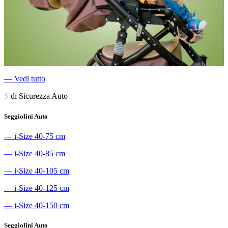
―
Vedi tutto
S
di Sicurezza Auto
Seggiolini Auto
―
i-Size 40-75 cm
―
i-Size 40-85 cm
―
i-Size 40-105 cm
―
i-Size 40-125 cm
―
i-Size 40-150 cm
Seggiolini Auto