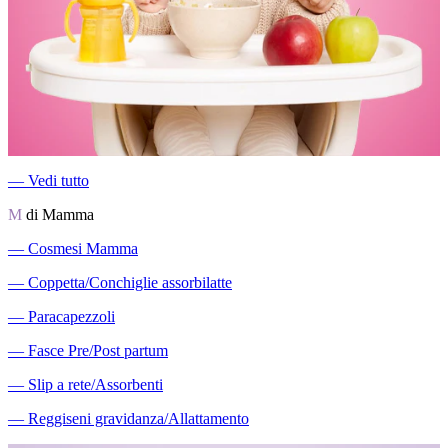
―
Vedi tutto
M
di Mamma
―
Cosmesi Mamma
―
Coppetta/Conchiglie assorbilatte
―
Paracapezzoli
―
Fasce Pre/Post partum
―
Slip a rete/Assorbenti
―
Reggiseni gravidanza/Allattamento