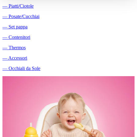
―
Piatti/Ciotole
―
Posate/Cucchiai
―
Set pappa
―
Contenitori
―
Thermos
―
Accessori
―
Occhiali da Sole