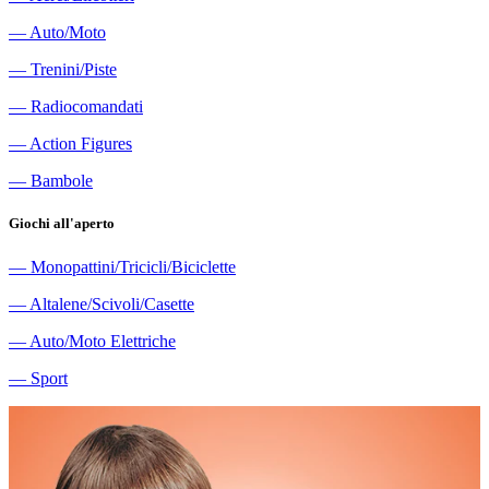
―
Auto/Moto
―
Trenini/Piste
―
Radiocomandati
―
Action Figures
―
Bambole
Giochi all'aperto
―
Monopattini/Tricicli/Biciclette
―
Altalene/Scivoli/Casette
―
Auto/Moto Elettriche
―
Sport