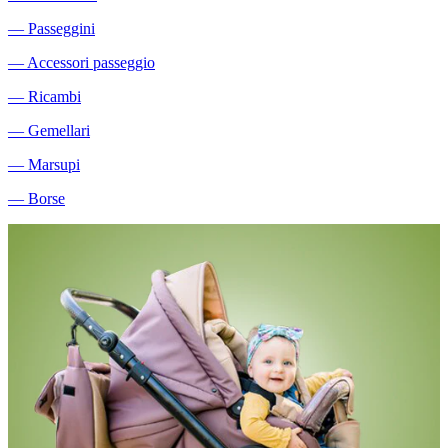
―
Passeggini
―
Accessori passeggio
―
Ricambi
―
Gemellari
―
Marsupi
―
Borse