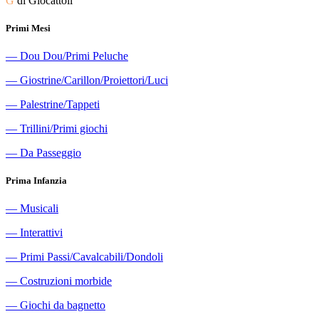
G
di Giocattoli
Primi Mesi
―
Dou Dou/Primi Peluche
―
Giostrine/Carillon/Proiettori/Luci
―
Palestrine/Tappeti
―
Trillini/Primi giochi
―
Da Passeggio
Prima Infanzia
―
Musicali
―
Interattivi
―
Primi Passi/Cavalcabili/Dondoli
―
Costruzioni morbide
―
Giochi da bagnetto