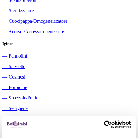
―
Scaldabiberon
―
Sterilizzatore
―
Cuocipappa/Omogeneizzatore
―
Aerosol/Accessori benessere
Igiene
―
Pannolini
―
Salviette
―
Cosmesi
―
Forbicine
―
Spazzole/Pettini
―
Set igiene
―
Igiene orale
―
Aspiratori nasali manuali