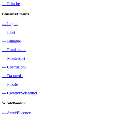
―
Peluche
Educativi/Creativi
―
Legno
―
Libri
―
Bilingue
―
Emulazione
―
Montessori
―
Costruzioni
―
Da tavola
―
Puzzle
―
Creativi/Scientifici
Veicoli/Bambole
―
Aerei/Elicotteri