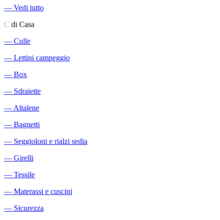
―
Vedi tutto
C
di Casa
―
Culle
―
Lettini campeggio
―
Box
―
Sdraiette
―
Altalene
―
Bagnetti
―
Seggioloni e rialzi sedia
―
Girelli
―
Tessile
―
Materassi e cuscini
―
Sicurezza