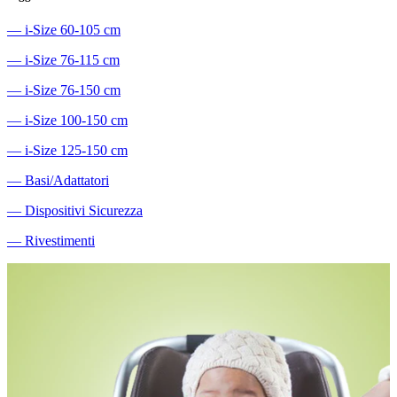
―
i-Size 60-105 cm
―
i-Size 76-115 cm
―
i-Size 76-150 cm
―
i-Size 100-150 cm
―
i-Size 125-150 cm
―
Basi/Adattatori
―
Dispositivi Sicurezza
―
Rivestimenti