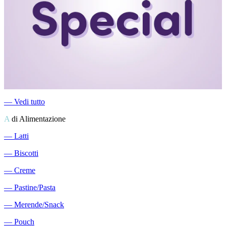
―
Vedi tutto
A
di Alimentazione
―
Latti
―
Biscotti
―
Creme
―
Pastine/Pasta
―
Merende/Snack
―
Pouch