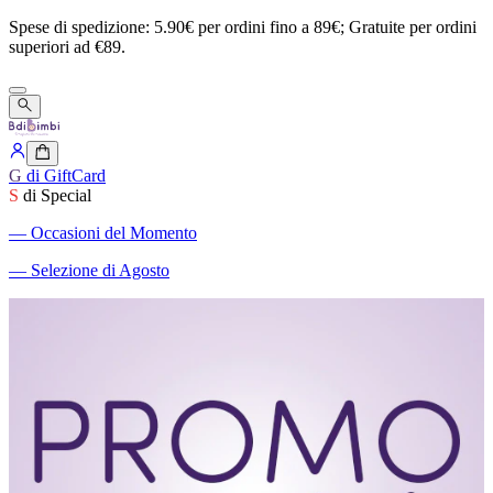
Spese
di
spedizione:
5.90€
per
ordini
fino
a
89€;
Gratuite
per
ordini
superiori
ad
€89.
G
di GiftCard
S
di Special
―
Occasioni del Momento
―
Selezione di Agosto