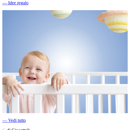
―
Idee regalo
―
Vedi tutto