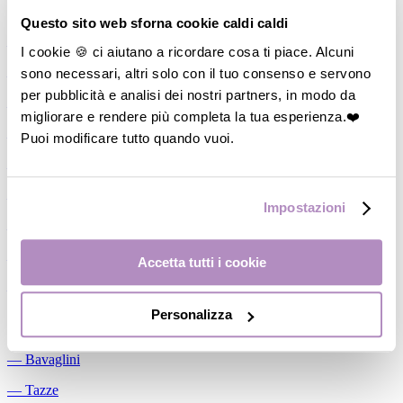
Allattamento
Questo sito web sforna cookie caldi caldi
―
Cuscini allattamento
I cookie 🍪 ci aiutano a ricordare cosa ti piace. Alcuni
sono necessari, altri solo con il tuo consenso e servono
―
Biberon
per pubblicità e analisi dei nostri partners, in modo da
―
Tettarelle
migliorare e rendere più completa la tua esperienza.❤️
―
Succhietti
Puoi modificare tutto quando vuoi.
―
Portasucchietti/Clip/Catenelle
―
Tiralatte Manuali
Impostazioni
―
Dosalatte
―
Conservalatte Materno
Accetta tutti i cookie
―
Massaggiagengive
Personalizza
Pappa
―
Bavaglini
―
Tazze