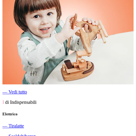
―
Vedi tutto
I
di Indispensabili
Elettrico
―
Tiralatte