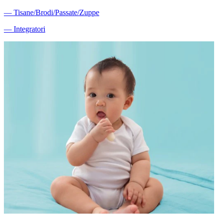
―
Tisane/Brodi/Passate/Zuppe
―
Integratori