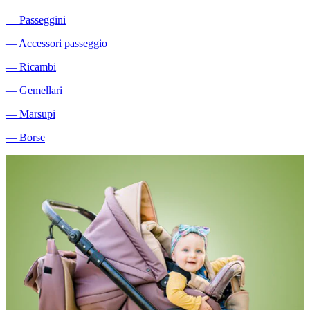
―
Passeggini
―
Accessori passeggio
―
Ricambi
―
Gemellari
―
Marsupi
―
Borse