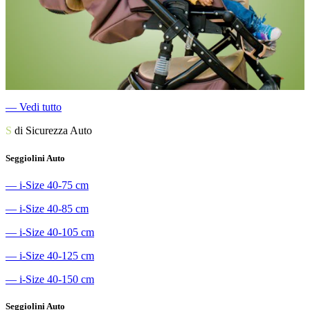
―
Vedi tutto
S
di Sicurezza Auto
Seggiolini Auto
―
i-Size 40-75 cm
―
i-Size 40-85 cm
―
i-Size 40-105 cm
―
i-Size 40-125 cm
―
i-Size 40-150 cm
Seggiolini Auto