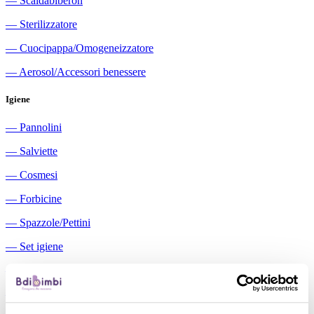
―
Scaldabiberon
―
Sterilizzatore
―
Cuocipappa/Omogeneizzatore
―
Aerosol/Accessori benessere
Igiene
―
Pannolini
―
Salviette
―
Cosmesi
―
Forbicine
―
Spazzole/Pettini
―
Set igiene
―
Igiene orale
―
Aspiratori nasali manuali