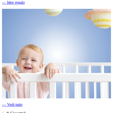
―
Idee regalo
―
Vedi tutto