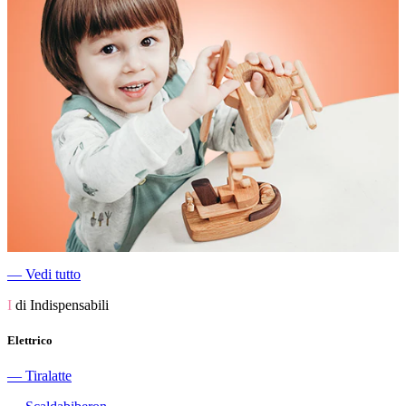
―
Vedi tutto
I
di Indispensabili
Elettrico
―
Tiralatte