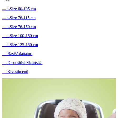
―
i-Size 60-105 cm
―
i-Size 76-115 cm
―
i-Size 76-150 cm
―
i-Size 100-150 cm
―
i-Size 125-150 cm
―
Basi/Adattatori
―
Dispositivi Sicurezza
―
Rivestimenti