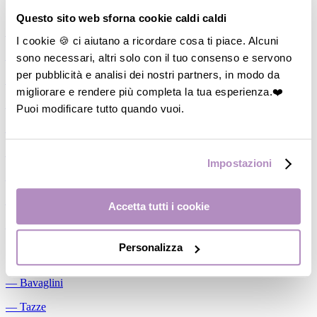
Allattamento
Questo sito web sforna cookie caldi caldi
―
Cuscini allattamento
I cookie 🍪 ci aiutano a ricordare cosa ti piace. Alcuni
sono necessari, altri solo con il tuo consenso e servono
―
Biberon
per pubblicità e analisi dei nostri partners, in modo da
―
Tettarelle
migliorare e rendere più completa la tua esperienza.❤️
―
Succhietti
Puoi modificare tutto quando vuoi.
―
Portasucchietti/Clip/Catenelle
―
Tiralatte Manuali
Impostazioni
―
Dosalatte
―
Conservalatte Materno
Accetta tutti i cookie
―
Massaggiagengive
Personalizza
Pappa
―
Bavaglini
―
Tazze