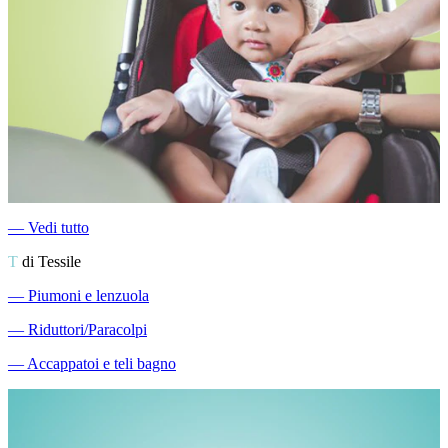
―
Vedi tutto
T
di Tessile
―
Piumoni e lenzuola
―
Riduttori/Paracolpi
―
Accappatoi e teli bagno