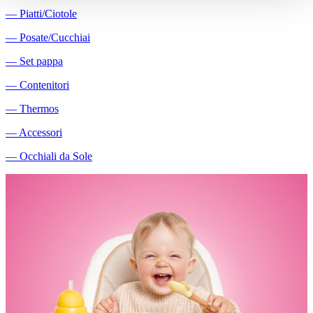
―
Piatti/Ciotole
―
Posate/Cucchiai
―
Set pappa
―
Contenitori
―
Thermos
―
Accessori
―
Occhiali da Sole