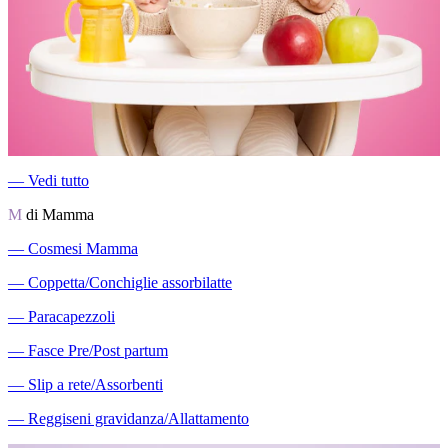
―
Vedi tutto
M
di Mamma
―
Cosmesi Mamma
―
Coppetta/Conchiglie assorbilatte
―
Paracapezzoli
―
Fasce Pre/Post partum
―
Slip a rete/Assorbenti
―
Reggiseni gravidanza/Allattamento