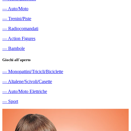
―
Auto/Moto
―
Trenini/Piste
―
Radiocomandati
―
Action Figures
―
Bambole
Giochi all'aperto
―
Monopattini/Tricicli/Biciclette
―
Altalene/Scivoli/Casette
―
Auto/Moto Elettriche
―
Sport