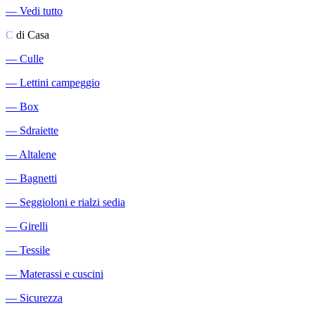
―
Vedi tutto
C
di Casa
―
Culle
―
Lettini campeggio
―
Box
―
Sdraiette
―
Altalene
―
Bagnetti
―
Seggioloni e rialzi sedia
―
Girelli
―
Tessile
―
Materassi e cuscini
―
Sicurezza