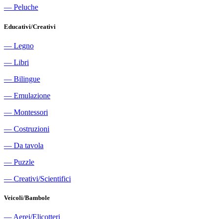
―
Peluche
Educativi/Creativi
―
Legno
―
Libri
―
Bilingue
―
Emulazione
―
Montessori
―
Costruzioni
―
Da tavola
―
Puzzle
―
Creativi/Scientifici
Veicoli/Bambole
―
Aerei/Elicotteri