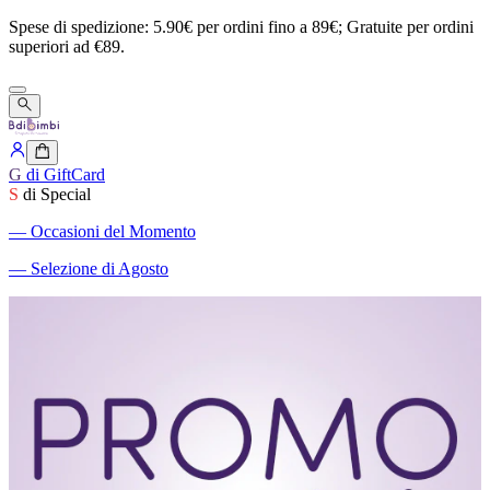
Spese
di
spedizione:
5.90€
per
ordini
fino
a
89€;
Gratuite
per
ordini
superiori
ad
€89.
G
di GiftCard
S
di Special
―
Occasioni del Momento
―
Selezione di Agosto