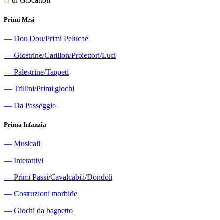
G
di Giocattoli
Primi Mesi
―
Dou Dou/Primi Peluche
―
Giostrine/Carillon/Proiettori/Luci
―
Palestrine/Tappeti
―
Trillini/Primi giochi
―
Da Passeggio
Prima Infanzia
―
Musicali
―
Interattivi
―
Primi Passi/Cavalcabili/Dondoli
―
Costruzioni morbide
―
Giochi da bagnetto