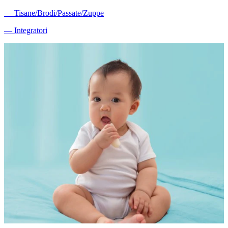
―
Tisane/Brodi/Passate/Zuppe
―
Integratori