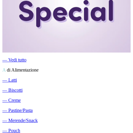
―
Vedi tutto
A
di Alimentazione
―
Latti
―
Biscotti
―
Creme
―
Pastine/Pasta
―
Merende/Snack
―
Pouch