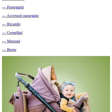
―
Passeggini
―
Accessori passeggio
―
Ricambi
―
Gemellari
―
Marsupi
―
Borse