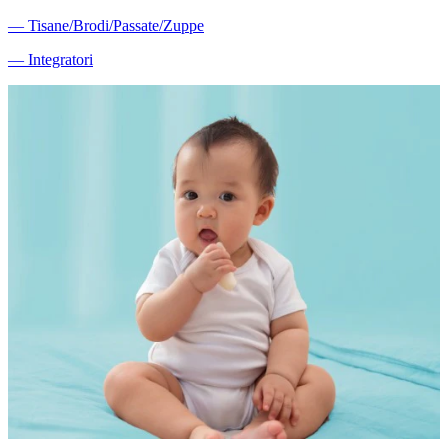
―
Tisane/Brodi/Passate/Zuppe
―
Integratori