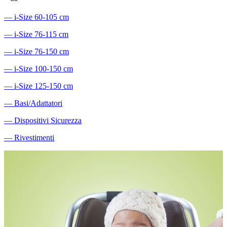
―
i-Size 60-105 cm
―
i-Size 76-115 cm
―
i-Size 76-150 cm
―
i-Size 100-150 cm
―
i-Size 125-150 cm
―
Basi/Adattatori
―
Dispositivi Sicurezza
―
Rivestimenti