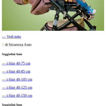
―
Vedi tutto
S
di Sicurezza Auto
Seggiolini Auto
―
i-Size 40-75 cm
―
i-Size 40-85 cm
―
i-Size 40-105 cm
―
i-Size 40-125 cm
―
i-Size 40-150 cm
Seggiolini Auto