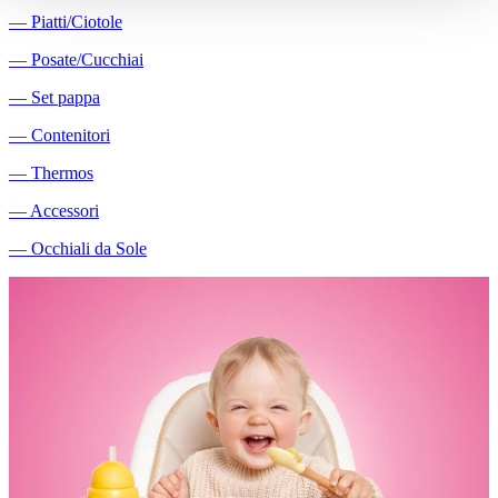
―
Piatti/Ciotole
―
Posate/Cucchiai
―
Set pappa
―
Contenitori
―
Thermos
―
Accessori
―
Occhiali da Sole