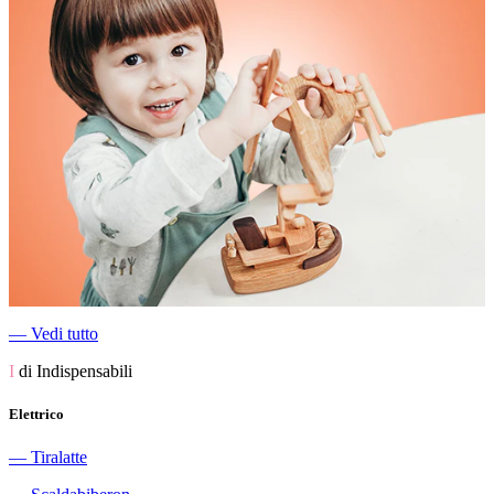
―
Vedi tutto
I
di Indispensabili
Elettrico
―
Tiralatte