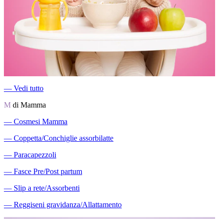
―
Vedi tutto
M
di Mamma
―
Cosmesi Mamma
―
Coppetta/Conchiglie assorbilatte
―
Paracapezzoli
―
Fasce Pre/Post partum
―
Slip a rete/Assorbenti
―
Reggiseni gravidanza/Allattamento