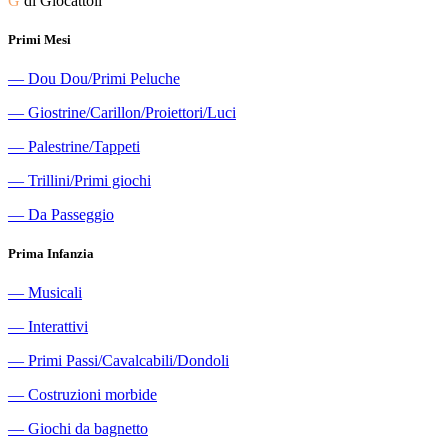
G
di Giocattoli
Primi Mesi
―
Dou Dou/Primi Peluche
―
Giostrine/Carillon/Proiettori/Luci
―
Palestrine/Tappeti
―
Trillini/Primi giochi
―
Da Passeggio
Prima Infanzia
―
Musicali
―
Interattivi
―
Primi Passi/Cavalcabili/Dondoli
―
Costruzioni morbide
―
Giochi da bagnetto