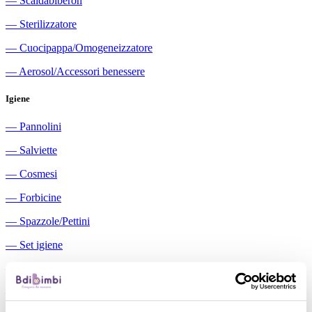
―
Scaldabiberon
―
Sterilizzatore
―
Cuocipappa/Omogeneizzatore
―
Aerosol/Accessori benessere
Igiene
―
Pannolini
―
Salviette
―
Cosmesi
―
Forbicine
―
Spazzole/Pettini
―
Set igiene
―
Igiene orale
―
Aspiratori nasali manuali