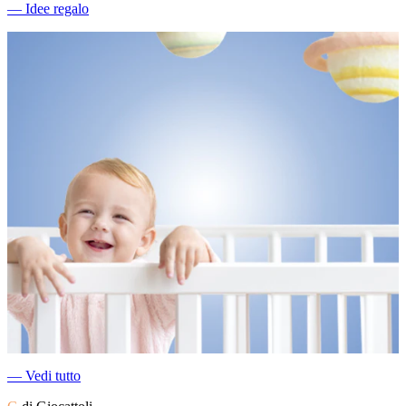
―
Idee regalo
―
Vedi tutto