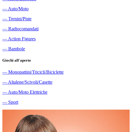
―
Auto/Moto
―
Trenini/Piste
―
Radiocomandati
―
Action Figures
―
Bambole
Giochi all'aperto
―
Monopattini/Tricicli/Biciclette
―
Altalene/Scivoli/Casette
―
Auto/Moto Elettriche
―
Sport