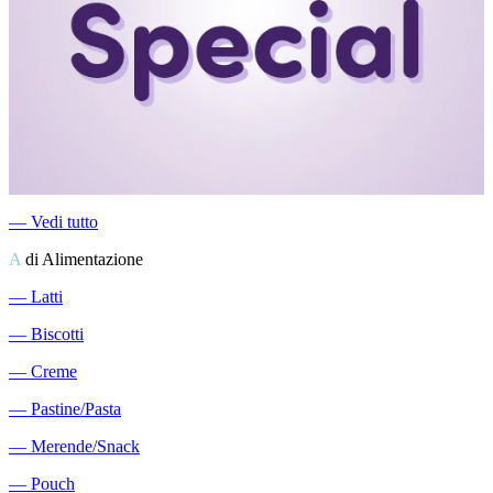
―
Vedi tutto
A
di Alimentazione
―
Latti
―
Biscotti
―
Creme
―
Pastine/Pasta
―
Merende/Snack
―
Pouch