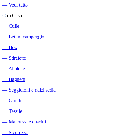
―
Vedi tutto
C
di Casa
―
Culle
―
Lettini campeggio
―
Box
―
Sdraiette
―
Altalene
―
Bagnetti
―
Seggioloni e rialzi sedia
―
Girelli
―
Tessile
―
Materassi e cuscini
―
Sicurezza