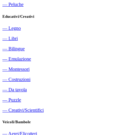
―
Peluche
Educativi/Creativi
―
Legno
―
Libri
―
Bilingue
―
Emulazione
―
Montessori
―
Costruzioni
―
Da tavola
―
Puzzle
―
Creativi/Scientifici
Veicoli/Bambole
―
Aerei/Elicotteri