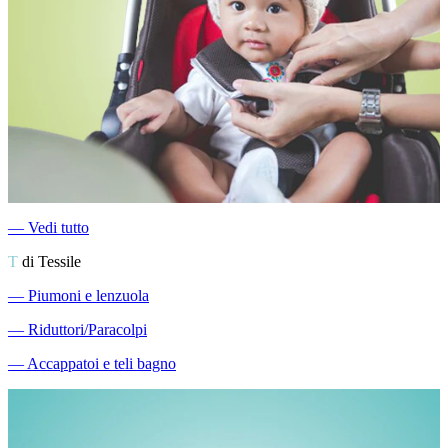
―
Vedi tutto
T
di Tessile
―
Piumoni e lenzuola
―
Riduttori/Paracolpi
―
Accappatoi e teli bagno