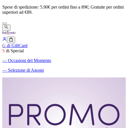
Spese
di
spedizione:
5.90€
per
ordini
fino
a
89€;
Gratuite
per
ordini
superiori
ad
€89.
G
di GiftCard
S
di Special
―
Occasioni del Momento
―
Selezione di Agosto