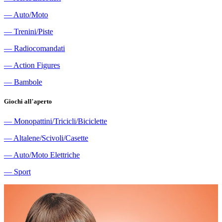
―
Auto/Moto
―
Trenini/Piste
―
Radiocomandati
―
Action Figures
―
Bambole
Giochi all'aperto
―
Monopattini/Tricicli/Biciclette
―
Altalene/Scivoli/Casette
―
Auto/Moto Elettriche
―
Sport