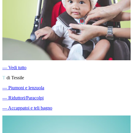
―
Vedi tutto
T
di Tessile
―
Piumoni e lenzuola
―
Riduttori/Paracolpi
―
Accappatoi e teli bagno