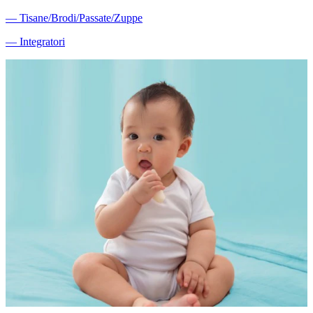
―
Tisane/Brodi/Passate/Zuppe
―
Integratori