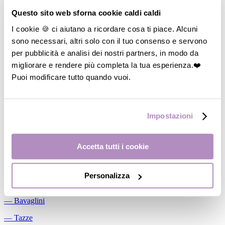
Allattamento
Questo sito web sforna cookie caldi caldi
―
Cuscini allattamento
I cookie 🍪 ci aiutano a ricordare cosa ti piace. Alcuni
sono necessari, altri solo con il tuo consenso e servono
―
Biberon
per pubblicità e analisi dei nostri partners, in modo da
―
Tettarelle
migliorare e rendere più completa la tua esperienza.❤️
―
Succhietti
Puoi modificare tutto quando vuoi.
―
Portasucchietti/Clip/Catenelle
―
Tiralatte Manuali
Impostazioni
―
Dosalatte
―
Conservalatte Materno
Accetta tutti i cookie
―
Massaggiagengive
Personalizza
Pappa
―
Bavaglini
―
Tazze