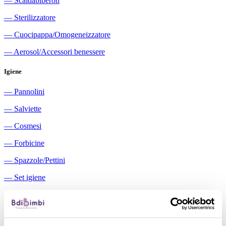
―
Scaldabiberon
―
Sterilizzatore
―
Cuocipappa/Omogeneizzatore
―
Aerosol/Accessori benessere
Igiene
―
Pannolini
―
Salviette
―
Cosmesi
―
Forbicine
―
Spazzole/Pettini
―
Set igiene
―
Igiene orale
―
Aspiratori nasali manuali