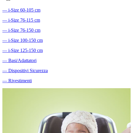
―
i-Size 60-105 cm
―
i-Size 76-115 cm
―
i-Size 76-150 cm
―
i-Size 100-150 cm
―
i-Size 125-150 cm
―
Basi/Adattatori
―
Dispositivi Sicurezza
―
Rivestimenti