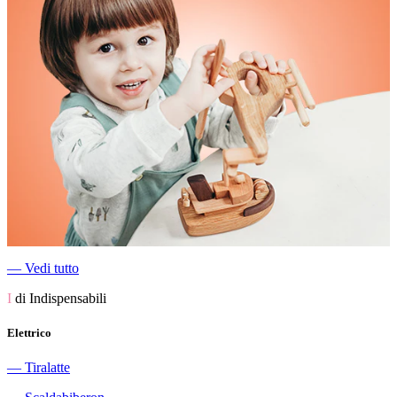
―
Vedi tutto
I
di Indispensabili
Elettrico
―
Tiralatte