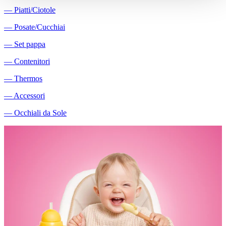
―
Piatti/Ciotole
―
Posate/Cucchiai
―
Set pappa
―
Contenitori
―
Thermos
―
Accessori
―
Occhiali da Sole