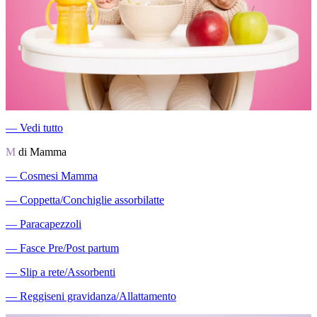
―
Vedi tutto
M
di Mamma
―
Cosmesi Mamma
―
Coppetta/Conchiglie assorbilatte
―
Paracapezzoli
―
Fasce Pre/Post partum
―
Slip a rete/Assorbenti
―
Reggiseni gravidanza/Allattamento