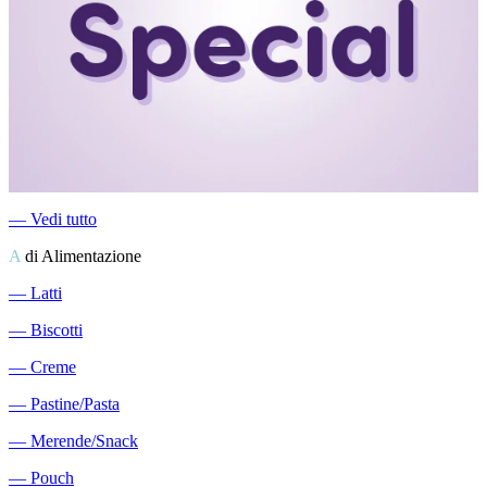
―
Vedi tutto
A
di Alimentazione
―
Latti
―
Biscotti
―
Creme
―
Pastine/Pasta
―
Merende/Snack
―
Pouch