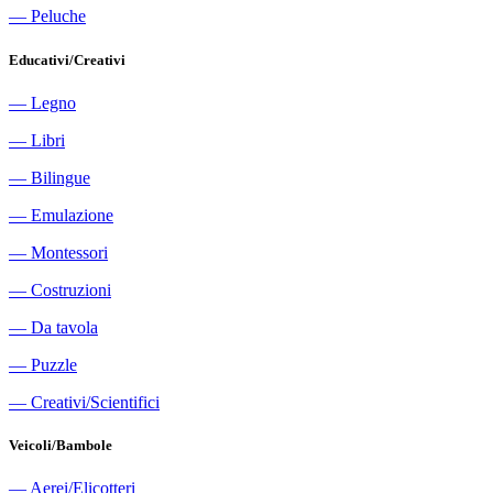
―
Peluche
Educativi/Creativi
―
Legno
―
Libri
―
Bilingue
―
Emulazione
―
Montessori
―
Costruzioni
―
Da tavola
―
Puzzle
―
Creativi/Scientifici
Veicoli/Bambole
―
Aerei/Elicotteri