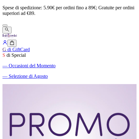
Spese
di
spedizione:
5.90€
per
ordini
fino
a
89€;
Gratuite
per
ordini
superiori
ad
€89.
G
di GiftCard
S
di Special
―
Occasioni del Momento
―
Selezione di Agosto