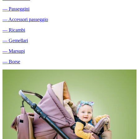
―
Passeggini
―
Accessori passeggio
―
Ricambi
―
Gemellari
―
Marsupi
―
Borse