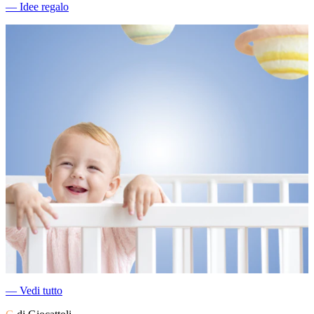
―
Idee regalo
―
Vedi tutto