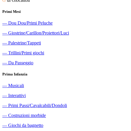
G
di Giocattoli
Primi Mesi
―
Dou Dou/Primi Peluche
―
Giostrine/Carillon/Proiettori/Luci
―
Palestrine/Tappeti
―
Trillini/Primi giochi
―
Da Passeggio
Prima Infanzia
―
Musicali
―
Interattivi
―
Primi Passi/Cavalcabili/Dondoli
―
Costruzioni morbide
―
Giochi da bagnetto