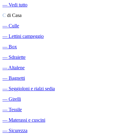
―
Vedi tutto
C
di Casa
―
Culle
―
Lettini campeggio
―
Box
―
Sdraiette
―
Altalene
―
Bagnetti
―
Seggioloni e rialzi sedia
―
Girelli
―
Tessile
―
Materassi e cuscini
―
Sicurezza