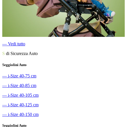
―
Vedi tutto
S
di Sicurezza Auto
Seggiolini Auto
―
i-Size 40-75 cm
―
i-Size 40-85 cm
―
i-Size 40-105 cm
―
i-Size 40-125 cm
―
i-Size 40-150 cm
Seggiolini Auto