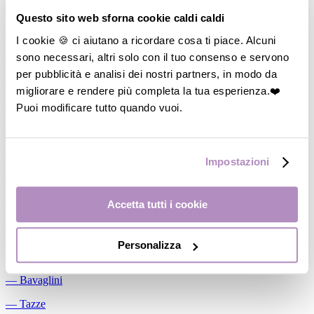
Allattamento
Questo sito web sforna cookie caldi caldi
―
Cuscini allattamento
I cookie 🍪 ci aiutano a ricordare cosa ti piace. Alcuni
sono necessari, altri solo con il tuo consenso e servono
―
Biberon
per pubblicità e analisi dei nostri partners, in modo da
―
Tettarelle
migliorare e rendere più completa la tua esperienza.❤️
―
Succhietti
Puoi modificare tutto quando vuoi.
―
Portasucchietti/Clip/Catenelle
―
Tiralatte Manuali
Impostazioni
―
Dosalatte
―
Conservalatte Materno
Accetta tutti i cookie
―
Massaggiagengive
Personalizza
Pappa
―
Bavaglini
―
Tazze