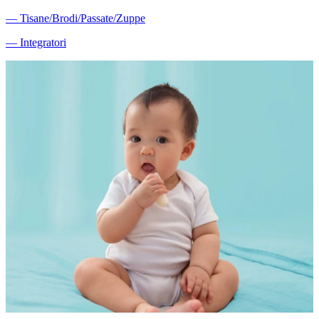
―
Tisane/Brodi/Passate/Zuppe
―
Integratori