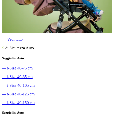
―
Vedi tutto
S
di Sicurezza Auto
Seggiolini Auto
―
i-Size 40-75 cm
―
i-Size 40-85 cm
―
i-Size 40-105 cm
―
i-Size 40-125 cm
―
i-Size 40-150 cm
Seggiolini Auto