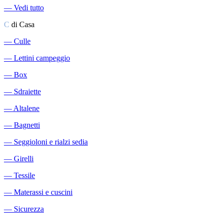
―
Vedi tutto
C
di Casa
―
Culle
―
Lettini campeggio
―
Box
―
Sdraiette
―
Altalene
―
Bagnetti
―
Seggioloni e rialzi sedia
―
Girelli
―
Tessile
―
Materassi e cuscini
―
Sicurezza