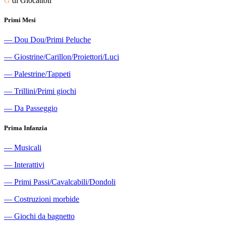
G
di Giocattoli
Primi Mesi
―
Dou Dou/Primi Peluche
―
Giostrine/Carillon/Proiettori/Luci
―
Palestrine/Tappeti
―
Trillini/Primi giochi
―
Da Passeggio
Prima Infanzia
―
Musicali
―
Interattivi
―
Primi Passi/Cavalcabili/Dondoli
―
Costruzioni morbide
―
Giochi da bagnetto