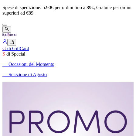
Spese
di
spedizione:
5.90€
per
ordini
fino
a
89€;
Gratuite
per
ordini
superiori
ad
€89.
G
di GiftCard
S
di Special
―
Occasioni del Momento
―
Selezione di Agosto