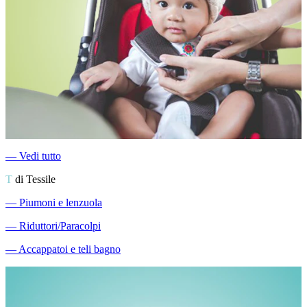
―
Vedi tutto
T
di Tessile
―
Piumoni e lenzuola
―
Riduttori/Paracolpi
―
Accappatoi e teli bagno