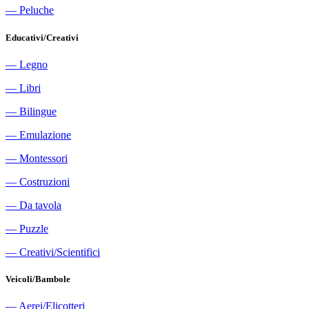
―
Peluche
Educativi/Creativi
―
Legno
―
Libri
―
Bilingue
―
Emulazione
―
Montessori
―
Costruzioni
―
Da tavola
―
Puzzle
―
Creativi/Scientifici
Veicoli/Bambole
―
Aerei/Elicotteri