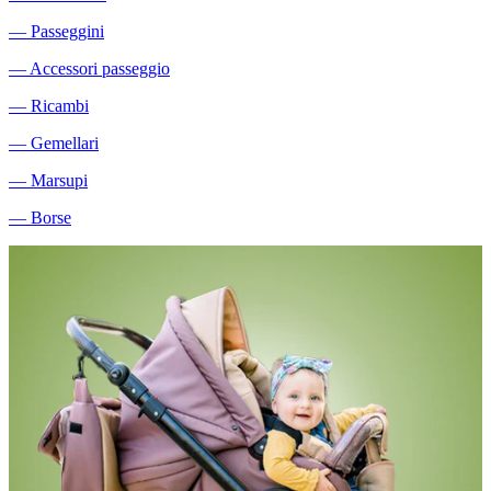
―
Passeggini
―
Accessori passeggio
―
Ricambi
―
Gemellari
―
Marsupi
―
Borse