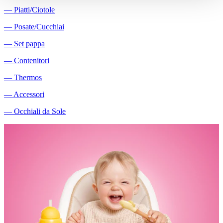
―
Piatti/Ciotole
―
Posate/Cucchiai
―
Set pappa
―
Contenitori
―
Thermos
―
Accessori
―
Occhiali da Sole