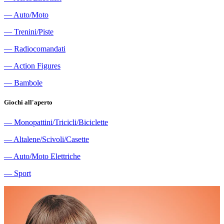
―
Auto/Moto
―
Trenini/Piste
―
Radiocomandati
―
Action Figures
―
Bambole
Giochi all'aperto
―
Monopattini/Tricicli/Biciclette
―
Altalene/Scivoli/Casette
―
Auto/Moto Elettriche
―
Sport