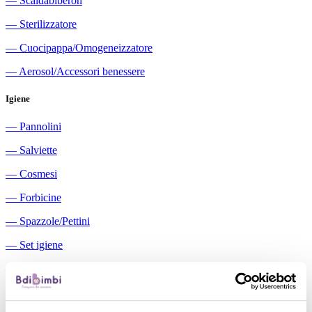
―
Scaldabiberon
―
Sterilizzatore
―
Cuocipappa/Omogeneizzatore
―
Aerosol/Accessori benessere
Igiene
―
Pannolini
―
Salviette
―
Cosmesi
―
Forbicine
―
Spazzole/Pettini
―
Set igiene
―
Igiene orale
―
Aspiratori nasali manuali