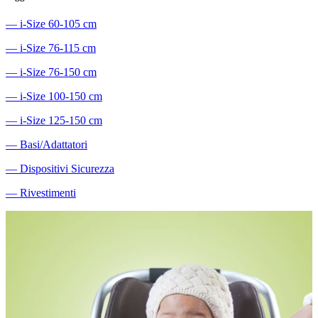
―
i-Size 60-105 cm
―
i-Size 76-115 cm
―
i-Size 76-150 cm
―
i-Size 100-150 cm
―
i-Size 125-150 cm
―
Basi/Adattatori
―
Dispositivi Sicurezza
―
Rivestimenti