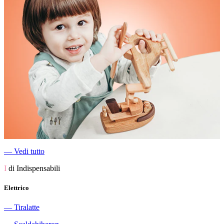
―
Vedi tutto
I
di Indispensabili
Elettrico
―
Tiralatte