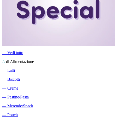
―
Vedi tutto
A
di Alimentazione
―
Latti
―
Biscotti
―
Creme
―
Pastine/Pasta
―
Merende/Snack
―
Pouch