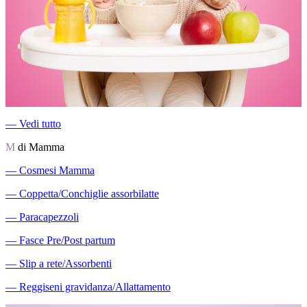
―
Vedi tutto
M
di Mamma
―
Cosmesi Mamma
―
Coppetta/Conchiglie assorbilatte
―
Paracapezzoli
―
Fasce Pre/Post partum
―
Slip a rete/Assorbenti
―
Reggiseni gravidanza/Allattamento