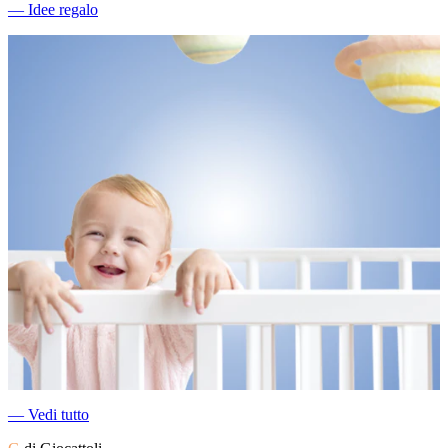
―
Idee regalo
―
Vedi tutto