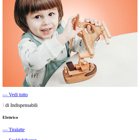
―
Vedi tutto
I
di Indispensabili
Elettrico
―
Tiralatte