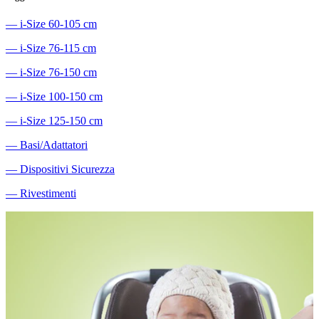
―
i-Size 60-105 cm
―
i-Size 76-115 cm
―
i-Size 76-150 cm
―
i-Size 100-150 cm
―
i-Size 125-150 cm
―
Basi/Adattatori
―
Dispositivi Sicurezza
―
Rivestimenti