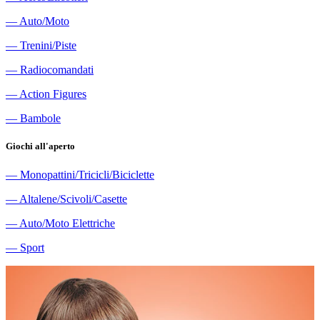
―
Auto/Moto
―
Trenini/Piste
―
Radiocomandati
―
Action Figures
―
Bambole
Giochi all'aperto
―
Monopattini/Tricicli/Biciclette
―
Altalene/Scivoli/Casette
―
Auto/Moto Elettriche
―
Sport