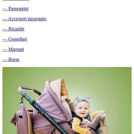
―
Passeggini
―
Accessori passeggio
―
Ricambi
―
Gemellari
―
Marsupi
―
Borse