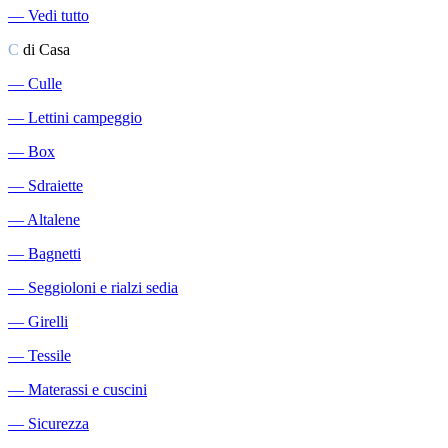
―
Vedi tutto
C
di Casa
―
Culle
―
Lettini campeggio
―
Box
―
Sdraiette
―
Altalene
―
Bagnetti
―
Seggioloni e rialzi sedia
―
Girelli
―
Tessile
―
Materassi e cuscini
―
Sicurezza