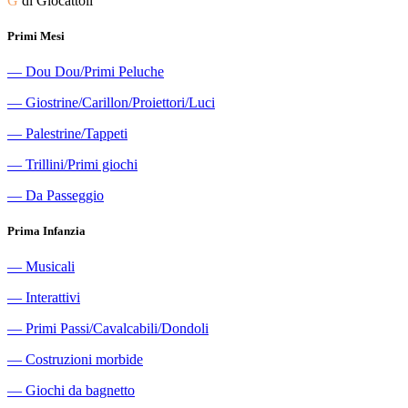
G
di Giocattoli
Primi Mesi
―
Dou Dou/Primi Peluche
―
Giostrine/Carillon/Proiettori/Luci
―
Palestrine/Tappeti
―
Trillini/Primi giochi
―
Da Passeggio
Prima Infanzia
―
Musicali
―
Interattivi
―
Primi Passi/Cavalcabili/Dondoli
―
Costruzioni morbide
―
Giochi da bagnetto