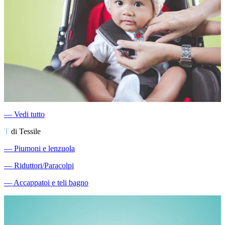
―
Vedi tutto
T
di Tessile
―
Piumoni e lenzuola
―
Riduttori/Paracolpi
―
Accappatoi e teli bagno