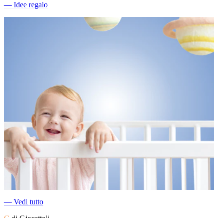
―
Idee regalo
―
Vedi tutto