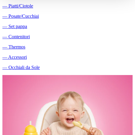
―
Piatti/Ciotole
―
Posate/Cucchiai
―
Set pappa
―
Contenitori
―
Thermos
―
Accessori
―
Occhiali da Sole