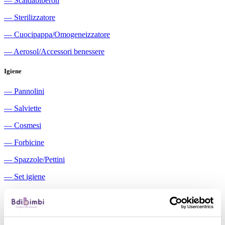
―
Scaldabiberon
―
Sterilizzatore
―
Cuocipappa/Omogeneizzatore
―
Aerosol/Accessori benessere
Igiene
―
Pannolini
―
Salviette
―
Cosmesi
―
Forbicine
―
Spazzole/Pettini
―
Set igiene
―
Igiene orale
―
Aspiratori nasali manuali