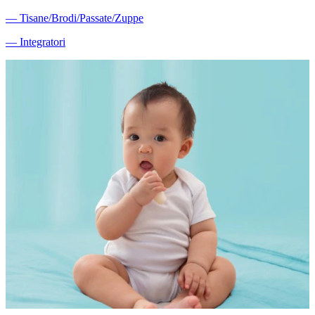
―
Tisane/Brodi/Passate/Zuppe
―
Integratori