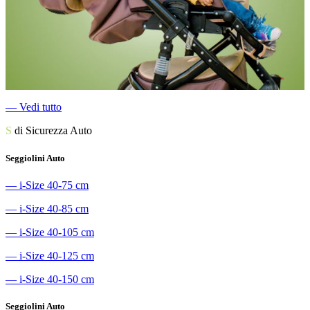
―
Vedi tutto
S
di Sicurezza Auto
Seggiolini Auto
―
i-Size 40-75 cm
―
i-Size 40-85 cm
―
i-Size 40-105 cm
―
i-Size 40-125 cm
―
i-Size 40-150 cm
Seggiolini Auto