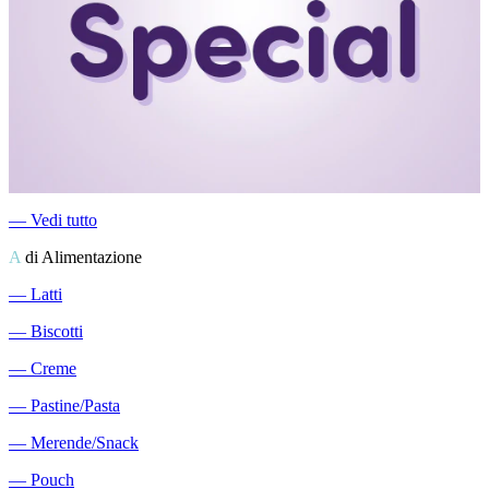
―
Vedi tutto
A
di Alimentazione
―
Latti
―
Biscotti
―
Creme
―
Pastine/Pasta
―
Merende/Snack
―
Pouch