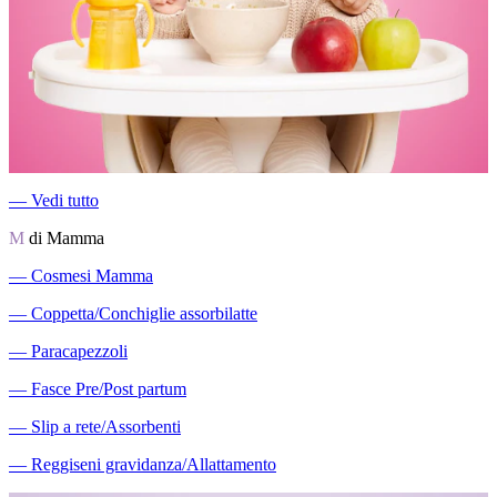
―
Vedi tutto
M
di Mamma
―
Cosmesi Mamma
―
Coppetta/Conchiglie assorbilatte
―
Paracapezzoli
―
Fasce Pre/Post partum
―
Slip a rete/Assorbenti
―
Reggiseni gravidanza/Allattamento