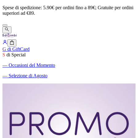
Spese
di
spedizione:
5.90€
per
ordini
fino
a
89€;
Gratuite
per
ordini
superiori
ad
€89.
G
di GiftCard
S
di Special
―
Occasioni del Momento
―
Selezione di Agosto