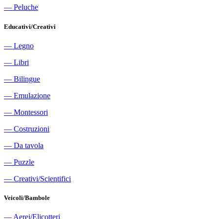
―
Peluche
Educativi/Creativi
―
Legno
―
Libri
―
Bilingue
―
Emulazione
―
Montessori
―
Costruzioni
―
Da tavola
―
Puzzle
―
Creativi/Scientifici
Veicoli/Bambole
―
Aerei/Elicotteri