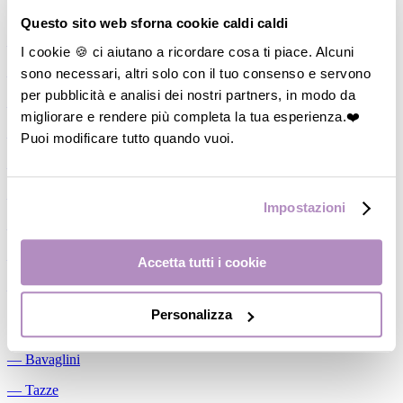
Allattamento
Questo sito web sforna cookie caldi caldi
―
Cuscini allattamento
I cookie 🍪 ci aiutano a ricordare cosa ti piace. Alcuni
sono necessari, altri solo con il tuo consenso e servono
―
Biberon
per pubblicità e analisi dei nostri partners, in modo da
―
Tettarelle
migliorare e rendere più completa la tua esperienza.❤️
―
Succhietti
Puoi modificare tutto quando vuoi.
―
Portasucchietti/Clip/Catenelle
―
Tiralatte Manuali
Impostazioni
―
Dosalatte
―
Conservalatte Materno
Accetta tutti i cookie
―
Massaggiagengive
Personalizza
Pappa
―
Bavaglini
―
Tazze