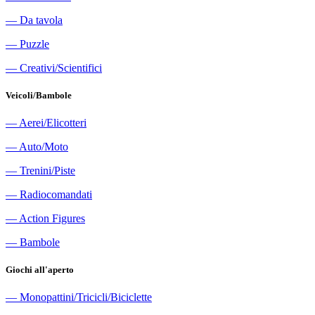
―
Da tavola
―
Puzzle
―
Creativi/Scientifici
Veicoli/Bambole
―
Aerei/Elicotteri
―
Auto/Moto
―
Trenini/Piste
―
Radiocomandati
―
Action Figures
―
Bambole
Giochi all'aperto
―
Monopattini/Tricicli/Biciclette