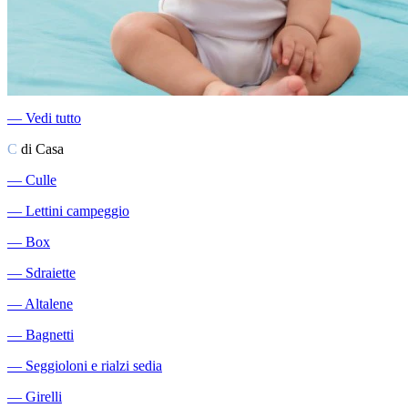
―
Vedi tutto
C
di Casa
―
Culle
―
Lettini campeggio
―
Box
―
Sdraiette
―
Altalene
―
Bagnetti
―
Seggioloni e rialzi sedia
―
Girelli