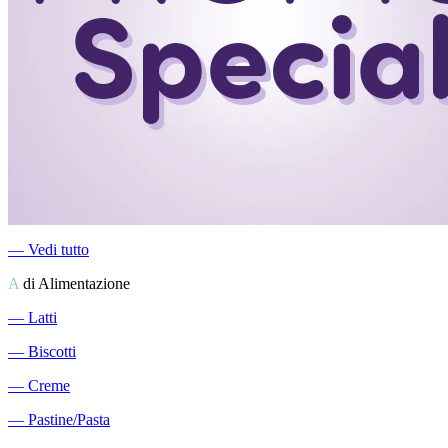
―
Vedi tutto
A
di Alimentazione
―
Latti
―
Biscotti
―
Creme
―
Pastine/Pasta