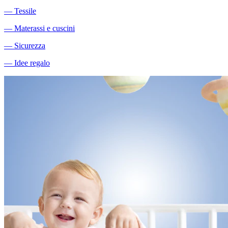
―
Tessile
―
Materassi e cuscini
―
Sicurezza
―
Idee regalo