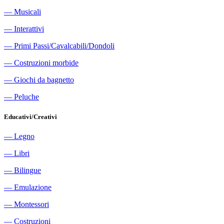
―
Musicali
―
Interattivi
―
Primi Passi/Cavalcabili/Dondoli
―
Costruzioni morbide
―
Giochi da bagnetto
―
Peluche
Educativi/Creativi
―
Legno
―
Libri
―
Bilingue
―
Emulazione
―
Montessori
―
Costruzioni