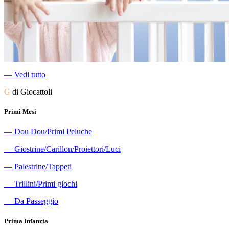
―
Vedi tutto
G
di Giocattoli
Primi Mesi
―
Dou Dou/Primi Peluche
―
Giostrine/Carillon/Proiettori/Luci
―
Palestrine/Tappeti
―
Trillini/Primi giochi
―
Da Passeggio
Prima Infanzia