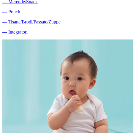
―
Merende/Snack
―
Pouch
―
Tisane/Brodi/Passate/Zuppe
―
Integratori