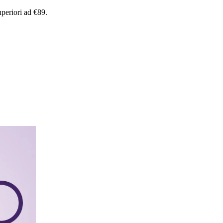
uperiori
ad
€89.