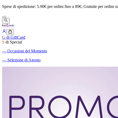
Spese
di
spedizione:
5.90€
per
ordini
fino
a
89€;
Gratuite
per
ordini
s
G
di GiftCard
S
di Special
―
Occasioni del Momento
―
Selezione di Agosto