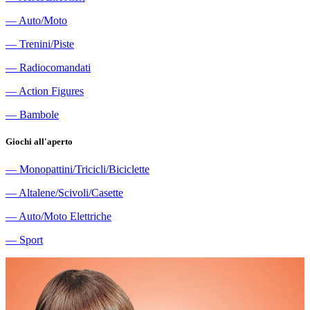
―
Auto/Moto
―
Trenini/Piste
―
Radiocomandati
―
Action Figures
―
Bambole
Giochi all'aperto
―
Monopattini/Tricicli/Biciclette
―
Altalene/Scivoli/Casette
―
Auto/Moto Elettriche
―
Sport