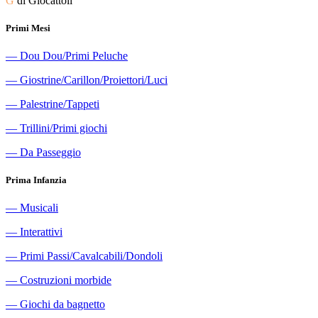
G
di Giocattoli
Primi Mesi
―
Dou Dou/Primi Peluche
―
Giostrine/Carillon/Proiettori/Luci
―
Palestrine/Tappeti
―
Trillini/Primi giochi
―
Da Passeggio
Prima Infanzia
―
Musicali
―
Interattivi
―
Primi Passi/Cavalcabili/Dondoli
―
Costruzioni morbide
―
Giochi da bagnetto