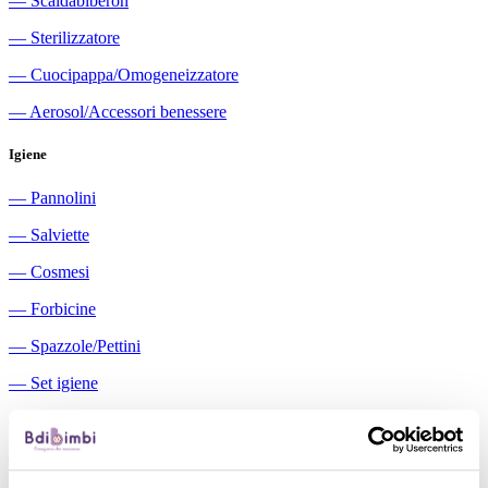
―
Scaldabiberon
―
Sterilizzatore
―
Cuocipappa/Omogeneizzatore
―
Aerosol/Accessori benessere
Igiene
―
Pannolini
―
Salviette
―
Cosmesi
―
Forbicine
―
Spazzole/Pettini
―
Set igiene
―
Igiene orale
―
Aspiratori nasali manuali