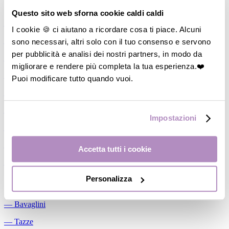
Allattamento
Questo sito web sforna cookie caldi caldi
―
Cuscini allattamento
I cookie 🍪 ci aiutano a ricordare cosa ti piace. Alcuni
sono necessari, altri solo con il tuo consenso e servono
―
Biberon
per pubblicità e analisi dei nostri partners, in modo da
―
Tettarelle
migliorare e rendere più completa la tua esperienza.❤️
―
Succhietti
Puoi modificare tutto quando vuoi.
―
Portasucchietti/Clip/Catenelle
―
Tiralatte Manuali
Impostazioni
―
Dosalatte
―
Conservalatte Materno
Accetta tutti i cookie
―
Massaggiagengive
Personalizza
Pappa
―
Bavaglini
―
Tazze