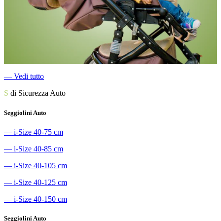
―
Vedi tutto
S
di Sicurezza Auto
Seggiolini Auto
―
i-Size 40-75 cm
―
i-Size 40-85 cm
―
i-Size 40-105 cm
―
i-Size 40-125 cm
―
i-Size 40-150 cm
Seggiolini Auto