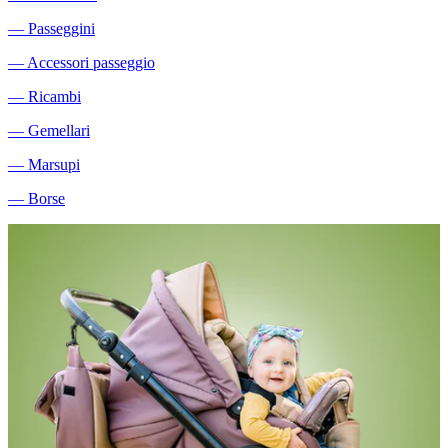
―
Passeggini
―
Accessori passeggio
―
Ricambi
―
Gemellari
―
Marsupi
―
Borse