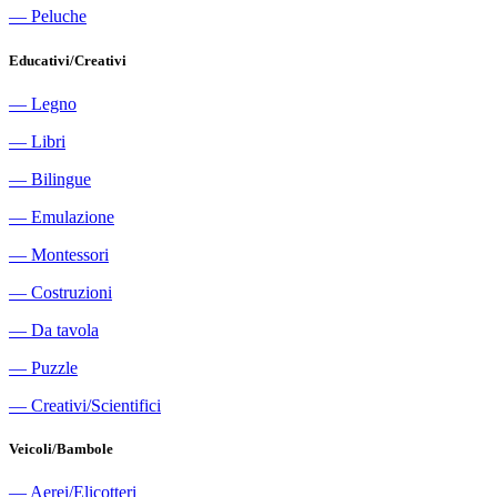
―
Peluche
Educativi/Creativi
―
Legno
―
Libri
―
Bilingue
―
Emulazione
―
Montessori
―
Costruzioni
―
Da tavola
―
Puzzle
―
Creativi/Scientifici
Veicoli/Bambole
―
Aerei/Elicotteri