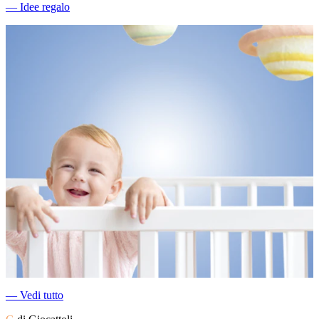
―
Idee regalo
―
Vedi tutto