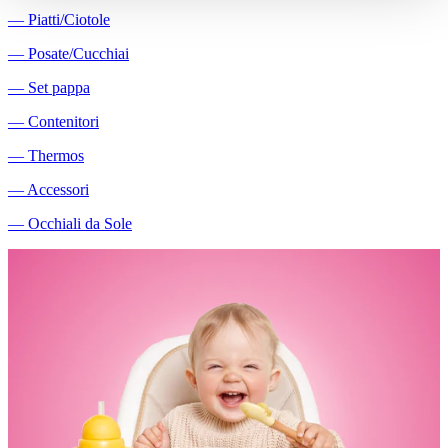
―
Piatti/Ciotole
―
Posate/Cucchiai
―
Set pappa
―
Contenitori
―
Thermos
―
Accessori
―
Occhiali da Sole