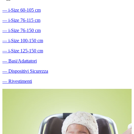
―
i-Size 60-105 cm
―
i-Size 76-115 cm
―
i-Size 76-150 cm
―
i-Size 100-150 cm
―
i-Size 125-150 cm
―
Basi/Adattatori
―
Dispositivi Sicurezza
―
Rivestimenti