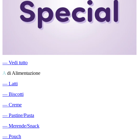
―
Vedi tutto
A
di Alimentazione
―
Latti
―
Biscotti
―
Creme
―
Pastine/Pasta
―
Merende/Snack
―
Pouch