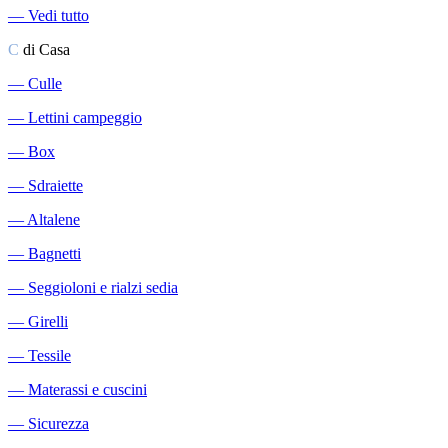
―
Vedi tutto
C
di Casa
―
Culle
―
Lettini campeggio
―
Box
―
Sdraiette
―
Altalene
―
Bagnetti
―
Seggioloni e rialzi sedia
―
Girelli
―
Tessile
―
Materassi e cuscini
―
Sicurezza