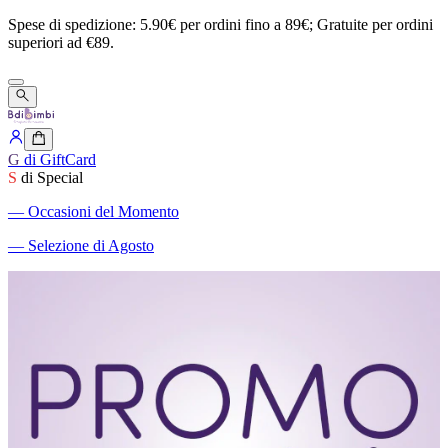
Spese
di
spedizione:
5.90€
per
ordini
fino
a
89€;
Gratuite
per
ordini
superiori
ad
€89.
G
di GiftCard
S
di Special
―
Occasioni del Momento
―
Selezione di Agosto