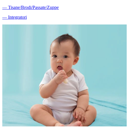
―
Tisane/Brodi/Passate/Zuppe
―
Integratori