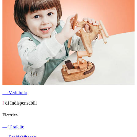
―
Vedi tutto
I
di Indispensabili
Elettrico
―
Tiralatte