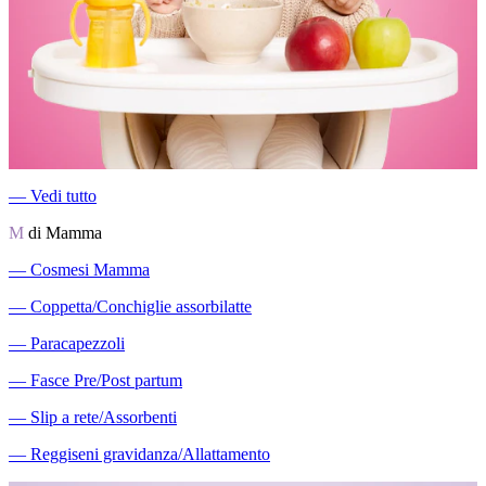
―
Vedi tutto
M
di Mamma
―
Cosmesi Mamma
―
Coppetta/Conchiglie assorbilatte
―
Paracapezzoli
―
Fasce Pre/Post partum
―
Slip a rete/Assorbenti
―
Reggiseni gravidanza/Allattamento