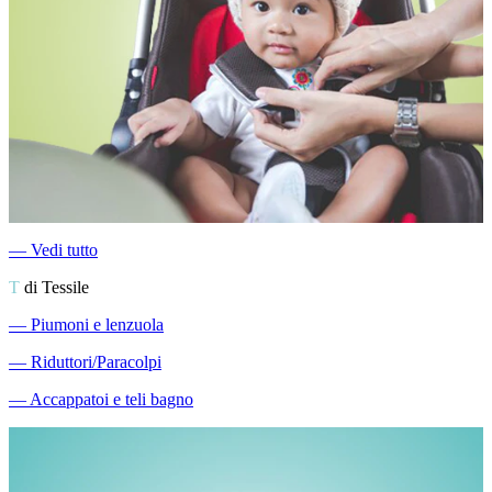
―
Vedi tutto
T
di Tessile
―
Piumoni e lenzuola
―
Riduttori/Paracolpi
―
Accappatoi e teli bagno