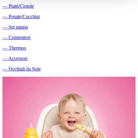
―
Piatti/Ciotole
―
Posate/Cucchiai
―
Set pappa
―
Contenitori
―
Thermos
―
Accessori
―
Occhiali da Sole