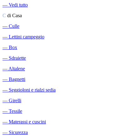
―
Vedi tutto
C
di Casa
―
Culle
―
Lettini campeggio
―
Box
―
Sdraiette
―
Altalene
―
Bagnetti
―
Seggioloni e rialzi sedia
―
Girelli
―
Tessile
―
Materassi e cuscini
―
Sicurezza