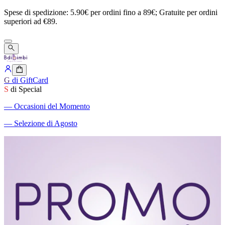
Spese
di
spedizione:
5.90€
per
ordini
fino
a
89€;
Gratuite
per
ordini
superiori
ad
€89.
G
di GiftCard
S
di Special
―
Occasioni del Momento
―
Selezione di Agosto