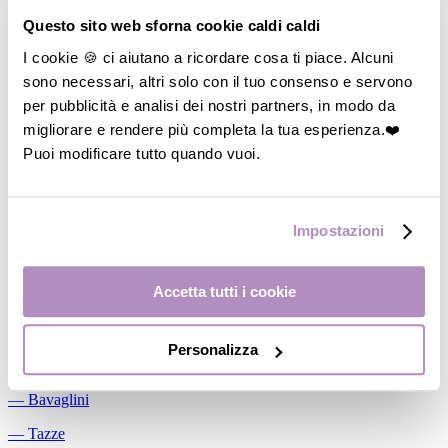
Allattamento
Questo sito web sforna cookie caldi caldi
―
Cuscini allattamento
I cookie 🍪 ci aiutano a ricordare cosa ti piace. Alcuni
sono necessari, altri solo con il tuo consenso e servono
―
Biberon
per pubblicità e analisi dei nostri partners, in modo da
―
Tettarelle
migliorare e rendere più completa la tua esperienza.❤️
―
Succhietti
Puoi modificare tutto quando vuoi.
―
Portasucchietti/Clip/Catenelle
―
Tiralatte Manuali
Impostazioni
―
Dosalatte
―
Conservalatte Materno
Accetta tutti i cookie
―
Massaggiagengive
Personalizza
Pappa
―
Bavaglini
―
Tazze