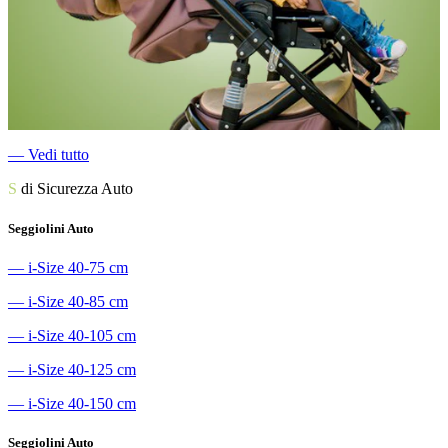
―
Vedi tutto
S
di Sicurezza Auto
Seggiolini Auto
―
i-Size 40-75 cm
―
i-Size 40-85 cm
―
i-Size 40-105 cm
―
i-Size 40-125 cm
―
i-Size 40-150 cm
Seggiolini Auto