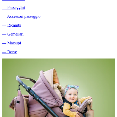
―
Passeggini
―
Accessori passeggio
―
Ricambi
―
Gemellari
―
Marsupi
―
Borse