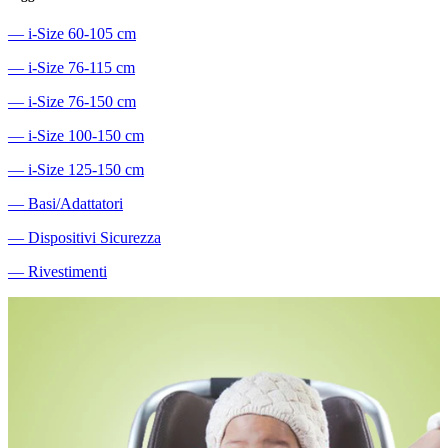
―
i-Size 60-105 cm
―
i-Size 76-115 cm
―
i-Size 76-150 cm
―
i-Size 100-150 cm
―
i-Size 125-150 cm
―
Basi/Adattatori
―
Dispositivi Sicurezza
―
Rivestimenti