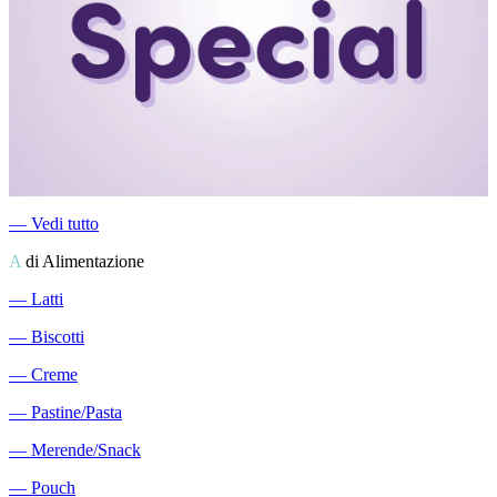
―
Vedi tutto
A
di Alimentazione
―
Latti
―
Biscotti
―
Creme
―
Pastine/Pasta
―
Merende/Snack
―
Pouch