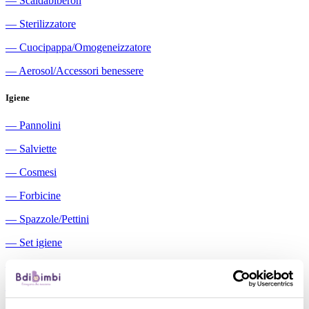
―
Scaldabiberon
―
Sterilizzatore
―
Cuocipappa/Omogeneizzatore
―
Aerosol/Accessori benessere
Igiene
―
Pannolini
―
Salviette
―
Cosmesi
―
Forbicine
―
Spazzole/Pettini
―
Set igiene
―
Igiene orale
―
Aspiratori nasali manuali