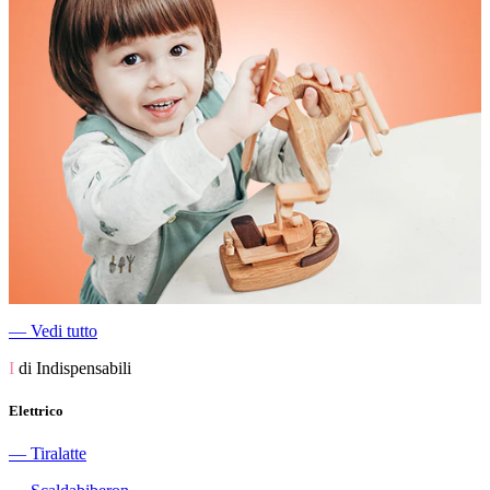
―
Vedi tutto
I
di Indispensabili
Elettrico
―
Tiralatte