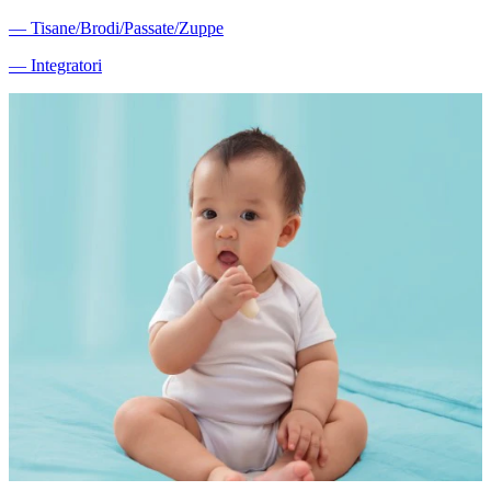
―
Tisane/Brodi/Passate/Zuppe
―
Integratori