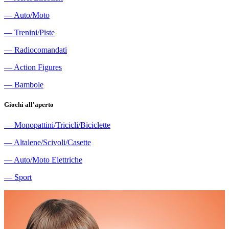
―
Auto/Moto
―
Trenini/Piste
―
Radiocomandati
―
Action Figures
―
Bambole
Giochi all'aperto
―
Monopattini/Tricicli/Biciclette
―
Altalene/Scivoli/Casette
―
Auto/Moto Elettriche
―
Sport