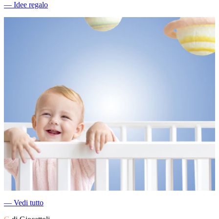
―
Idee regalo
―
Vedi tutto