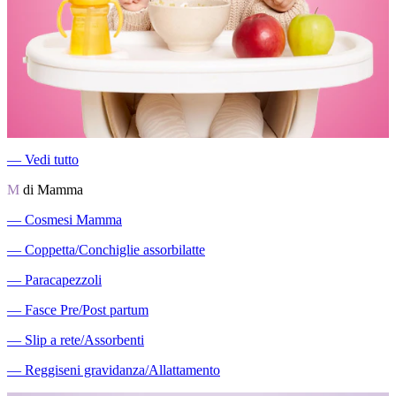
―
Vedi tutto
M
di Mamma
―
Cosmesi Mamma
―
Coppetta/Conchiglie assorbilatte
―
Paracapezzoli
―
Fasce Pre/Post partum
―
Slip a rete/Assorbenti
―
Reggiseni gravidanza/Allattamento