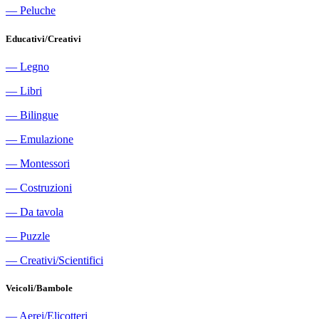
―
Peluche
Educativi/Creativi
―
Legno
―
Libri
―
Bilingue
―
Emulazione
―
Montessori
―
Costruzioni
―
Da tavola
―
Puzzle
―
Creativi/Scientifici
Veicoli/Bambole
―
Aerei/Elicotteri