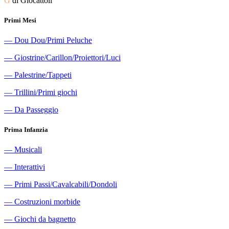
G
di Giocattoli
Primi Mesi
―
Dou Dou/Primi Peluche
―
Giostrine/Carillon/Proiettori/Luci
―
Palestrine/Tappeti
―
Trillini/Primi giochi
―
Da Passeggio
Prima Infanzia
―
Musicali
―
Interattivi
―
Primi Passi/Cavalcabili/Dondoli
―
Costruzioni morbide
―
Giochi da bagnetto