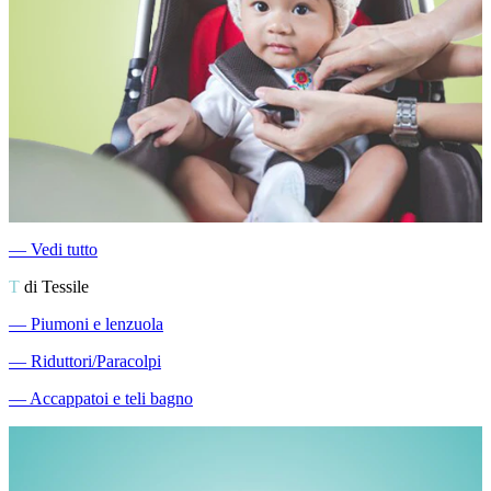
―
Vedi tutto
T
di Tessile
―
Piumoni e lenzuola
―
Riduttori/Paracolpi
―
Accappatoi e teli bagno