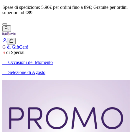
Spese
di
spedizione:
5.90€
per
ordini
fino
a
89€;
Gratuite
per
ordini
superiori
ad
€89.
G
di GiftCard
S
di Special
―
Occasioni del Momento
―
Selezione di Agosto