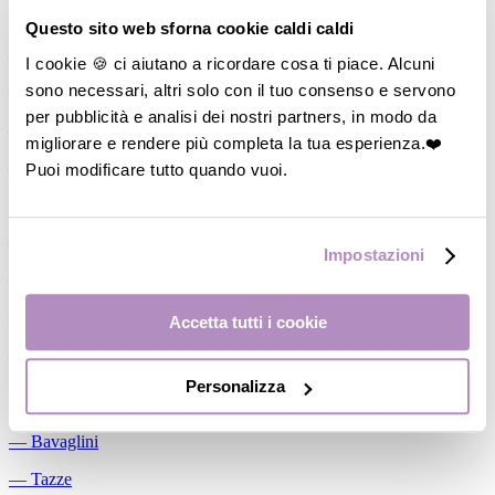
Allattamento
Questo sito web sforna cookie caldi caldi
―
Cuscini allattamento
I cookie 🍪 ci aiutano a ricordare cosa ti piace. Alcuni
sono necessari, altri solo con il tuo consenso e servono
―
Biberon
per pubblicità e analisi dei nostri partners, in modo da
―
Tettarelle
migliorare e rendere più completa la tua esperienza.❤️
―
Succhietti
Puoi modificare tutto quando vuoi.
―
Portasucchietti/Clip/Catenelle
―
Tiralatte Manuali
Impostazioni
―
Dosalatte
―
Conservalatte Materno
Accetta tutti i cookie
―
Massaggiagengive
Personalizza
Pappa
―
Bavaglini
―
Tazze