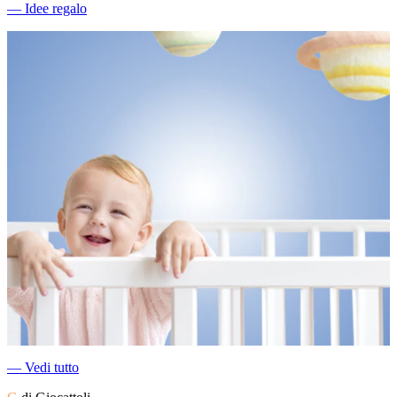
―
Idee regalo
―
Vedi tutto