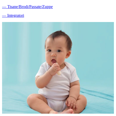
―
Tisane/Brodi/Passate/Zuppe
―
Integratori