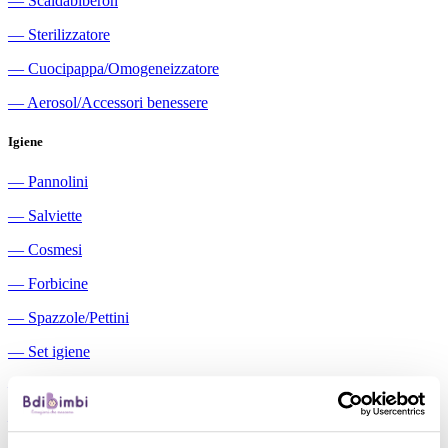
―
Scaldabiberon
―
Sterilizzatore
―
Cuocipappa/Omogeneizzatore
―
Aerosol/Accessori benessere
Igiene
―
Pannolini
―
Salviette
―
Cosmesi
―
Forbicine
―
Spazzole/Pettini
―
Set igiene
―
Igiene orale
―
Aspiratori nasali manuali