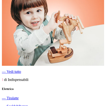
―
Vedi tutto
I
di Indispensabili
Elettrico
―
Tiralatte