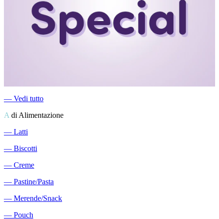
―
Vedi tutto
A
di Alimentazione
―
Latti
―
Biscotti
―
Creme
―
Pastine/Pasta
―
Merende/Snack
―
Pouch