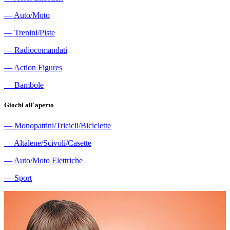
―
Auto/Moto
―
Trenini/Piste
―
Radiocomandati
―
Action Figures
―
Bambole
Giochi all'aperto
―
Monopattini/Tricicli/Biciclette
―
Altalene/Scivoli/Casette
―
Auto/Moto Elettriche
―
Sport