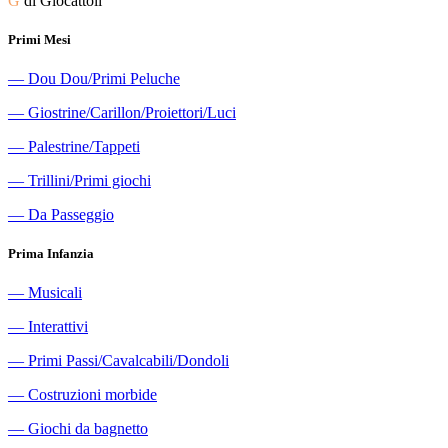
G
di Giocattoli
Primi Mesi
―
Dou Dou/Primi Peluche
―
Giostrine/Carillon/Proiettori/Luci
―
Palestrine/Tappeti
―
Trillini/Primi giochi
―
Da Passeggio
Prima Infanzia
―
Musicali
―
Interattivi
―
Primi Passi/Cavalcabili/Dondoli
―
Costruzioni morbide
―
Giochi da bagnetto