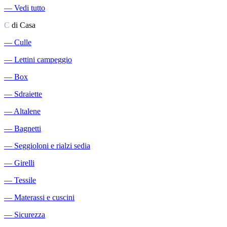
―
Vedi tutto
C
di Casa
―
Culle
―
Lettini campeggio
―
Box
―
Sdraiette
―
Altalene
―
Bagnetti
―
Seggioloni e rialzi sedia
―
Girelli
―
Tessile
―
Materassi e cuscini
―
Sicurezza