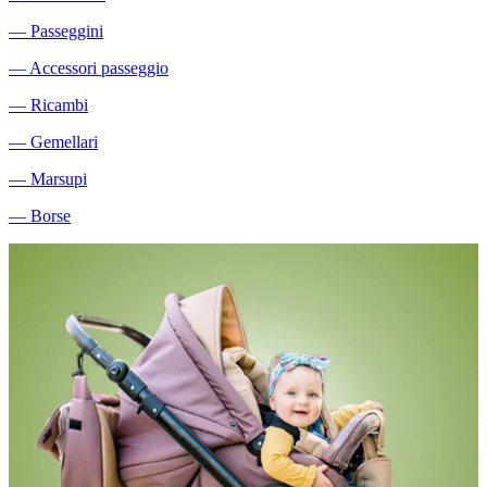
―
Passeggini
―
Accessori passeggio
―
Ricambi
―
Gemellari
―
Marsupi
―
Borse