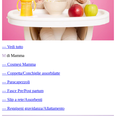
―
Vedi tutto
M
di Mamma
―
Cosmesi Mamma
―
Coppetta/Conchiglie assorbilatte
―
Paracapezzoli
―
Fasce Pre/Post partum
―
Slip a rete/Assorbenti
―
Reggiseni gravidanza/Allattamento