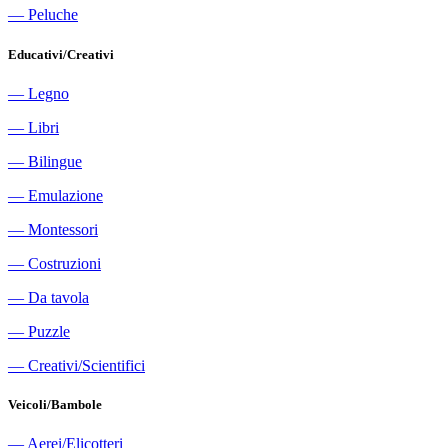
―
Peluche
Educativi/Creativi
―
Legno
―
Libri
―
Bilingue
―
Emulazione
―
Montessori
―
Costruzioni
―
Da tavola
―
Puzzle
―
Creativi/Scientifici
Veicoli/Bambole
―
Aerei/Elicotteri