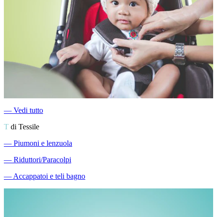
―
Vedi tutto
T
di Tessile
―
Piumoni e lenzuola
―
Riduttori/Paracolpi
―
Accappatoi e teli bagno