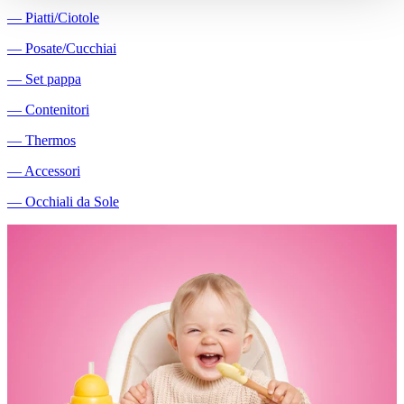
―
Piatti/Ciotole
―
Posate/Cucchiai
―
Set pappa
―
Contenitori
―
Thermos
―
Accessori
―
Occhiali da Sole