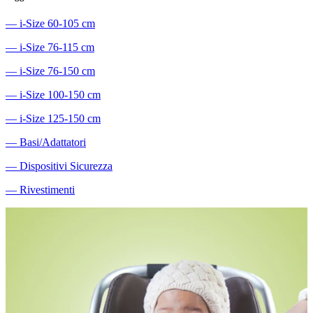
―
i-Size 60-105 cm
―
i-Size 76-115 cm
―
i-Size 76-150 cm
―
i-Size 100-150 cm
―
i-Size 125-150 cm
―
Basi/Adattatori
―
Dispositivi Sicurezza
―
Rivestimenti