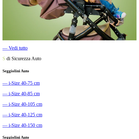
―
Vedi tutto
S
di Sicurezza Auto
Seggiolini Auto
―
i-Size 40-75 cm
―
i-Size 40-85 cm
―
i-Size 40-105 cm
―
i-Size 40-125 cm
―
i-Size 40-150 cm
Seggiolini Auto