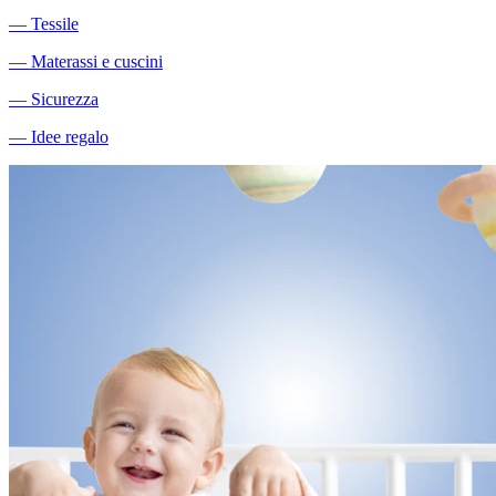
―
Tessile
―
Materassi e cuscini
―
Sicurezza
―
Idee regalo