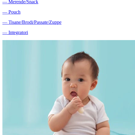
―
Merende/Snack
―
Pouch
―
Tisane/Brodi/Passate/Zuppe
―
Integratori