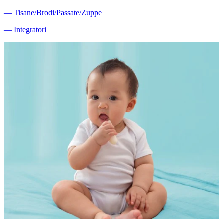
―
Tisane/Brodi/Passate/Zuppe
―
Integratori