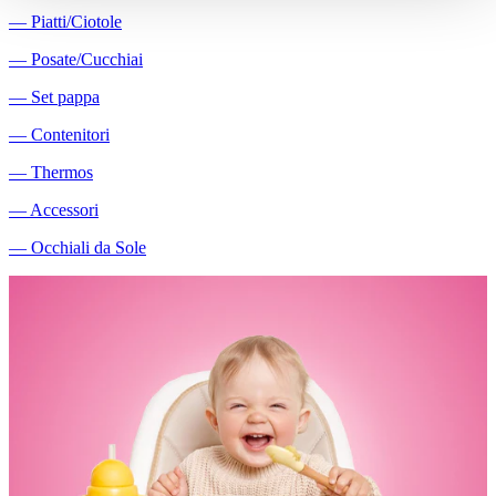
―
Piatti/Ciotole
―
Posate/Cucchiai
―
Set pappa
―
Contenitori
―
Thermos
―
Accessori
―
Occhiali da Sole