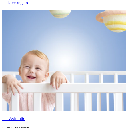
―
Idee regalo
―
Vedi tutto