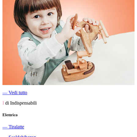
―
Vedi tutto
I
di Indispensabili
Elettrico
―
Tiralatte