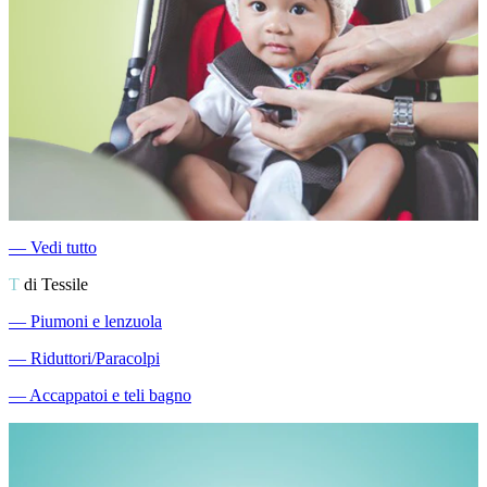
―
Vedi tutto
T
di Tessile
―
Piumoni e lenzuola
―
Riduttori/Paracolpi
―
Accappatoi e teli bagno