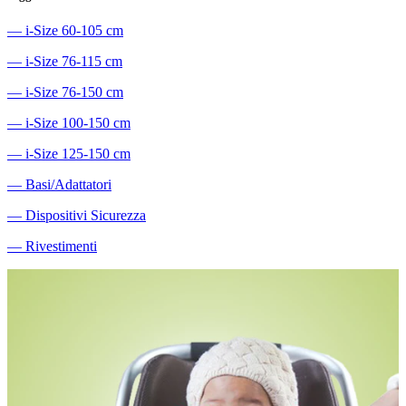
―
i-Size 60-105 cm
―
i-Size 76-115 cm
―
i-Size 76-150 cm
―
i-Size 100-150 cm
―
i-Size 125-150 cm
―
Basi/Adattatori
―
Dispositivi Sicurezza
―
Rivestimenti