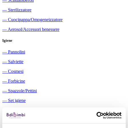
―
Scaldabiberon
―
Sterilizzatore
―
Cuocipappa/Omogeneizzatore
―
Aerosol/Accessori benessere
Igiene
―
Pannolini
―
Salviette
―
Cosmesi
―
Forbicine
―
Spazzole/Pettini
―
Set igiene
―
Igiene orale
―
Aspiratori nasali manuali