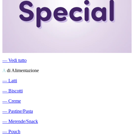
―
Vedi tutto
A
di Alimentazione
―
Latti
―
Biscotti
―
Creme
―
Pastine/Pasta
―
Merende/Snack
―
Pouch