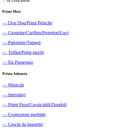
G
di Giocattoli
Primi Mesi
―
Dou Dou/Primi Peluche
―
Giostrine/Carillon/Proiettori/Luci
―
Palestrine/Tappeti
―
Trillini/Primi giochi
―
Da Passeggio
Prima Infanzia
―
Musicali
―
Interattivi
―
Primi Passi/Cavalcabili/Dondoli
―
Costruzioni morbide
―
Giochi da bagnetto