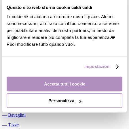
Allattamento
Questo sito web sforna cookie caldi caldi
―
Cuscini allattamento
I cookie 🍪 ci aiutano a ricordare cosa ti piace. Alcuni
sono necessari, altri solo con il tuo consenso e servono
―
Biberon
per pubblicità e analisi dei nostri partners, in modo da
―
Tettarelle
migliorare e rendere più completa la tua esperienza.❤️
―
Succhietti
Puoi modificare tutto quando vuoi.
―
Portasucchietti/Clip/Catenelle
―
Tiralatte Manuali
Impostazioni
―
Dosalatte
―
Conservalatte Materno
Accetta tutti i cookie
―
Massaggiagengive
Personalizza
Pappa
―
Bavaglini
―
Tazze