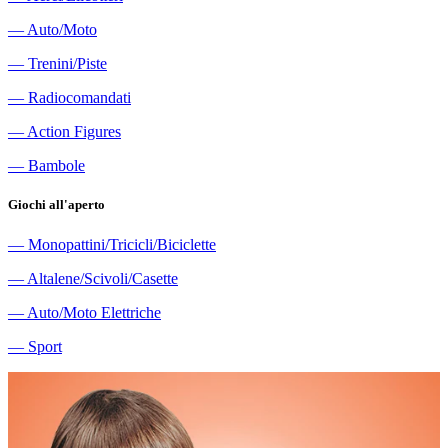
―
Auto/Moto
―
Trenini/Piste
―
Radiocomandati
―
Action Figures
―
Bambole
Giochi all'aperto
―
Monopattini/Tricicli/Biciclette
―
Altalene/Scivoli/Casette
―
Auto/Moto Elettriche
―
Sport