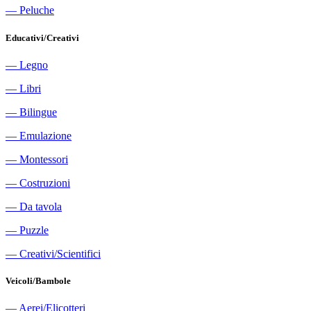
―
Peluche
Educativi/Creativi
―
Legno
―
Libri
―
Bilingue
―
Emulazione
―
Montessori
―
Costruzioni
―
Da tavola
―
Puzzle
―
Creativi/Scientifici
Veicoli/Bambole
―
Aerei/Elicotteri