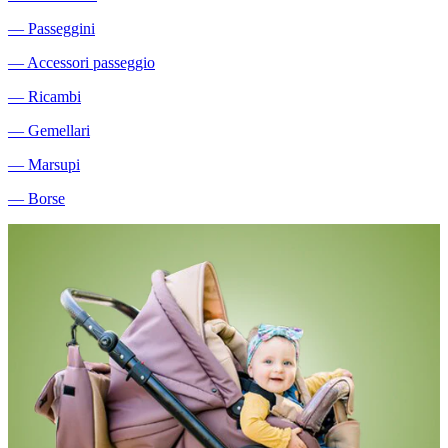
―
Passeggini
―
Accessori passeggio
―
Ricambi
―
Gemellari
―
Marsupi
―
Borse