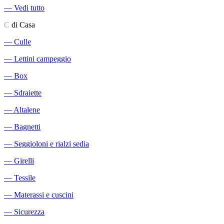
―
Vedi tutto
C
di Casa
―
Culle
―
Lettini campeggio
―
Box
―
Sdraiette
―
Altalene
―
Bagnetti
―
Seggioloni e rialzi sedia
―
Girelli
―
Tessile
―
Materassi e cuscini
―
Sicurezza