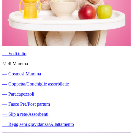
―
Vedi tutto
M
di Mamma
―
Cosmesi Mamma
―
Coppetta/Conchiglie assorbilatte
―
Paracapezzoli
―
Fasce Pre/Post partum
―
Slip a rete/Assorbenti
―
Reggiseni gravidanza/Allattamento