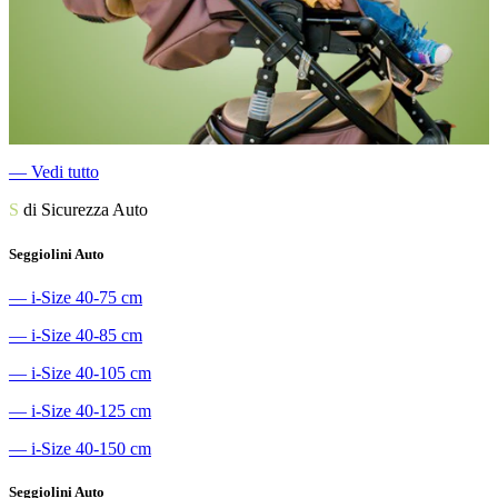
―
Vedi tutto
S
di Sicurezza Auto
Seggiolini Auto
―
i-Size 40-75 cm
―
i-Size 40-85 cm
―
i-Size 40-105 cm
―
i-Size 40-125 cm
―
i-Size 40-150 cm
Seggiolini Auto