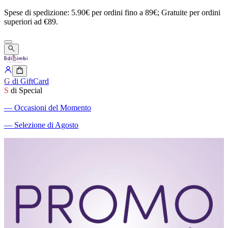
Spese
di
spedizione:
5.90€
per
ordini
fino
a
89€;
Gratuite
per
ordini
superiori
ad
€89.
G
di GiftCard
S
di Special
―
Occasioni del Momento
―
Selezione di Agosto