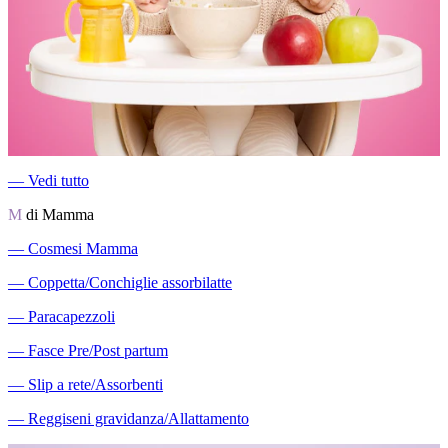
―
Vedi tutto
M
di Mamma
―
Cosmesi Mamma
―
Coppetta/Conchiglie assorbilatte
―
Paracapezzoli
―
Fasce Pre/Post partum
―
Slip a rete/Assorbenti
―
Reggiseni gravidanza/Allattamento