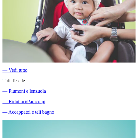
―
Vedi tutto
T
di Tessile
―
Piumoni e lenzuola
―
Riduttori/Paracolpi
―
Accappatoi e teli bagno