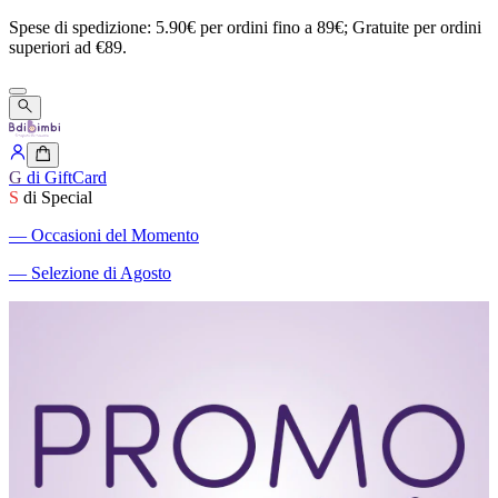
Spese
di
spedizione:
5.90€
per
ordini
fino
a
89€;
Gratuite
per
ordini
superiori
ad
€89.
G
di GiftCard
S
di Special
―
Occasioni del Momento
―
Selezione di Agosto