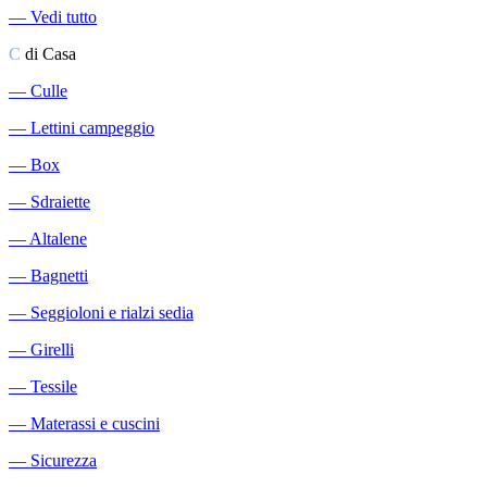
―
Vedi tutto
C
di Casa
―
Culle
―
Lettini campeggio
―
Box
―
Sdraiette
―
Altalene
―
Bagnetti
―
Seggioloni e rialzi sedia
―
Girelli
―
Tessile
―
Materassi e cuscini
―
Sicurezza