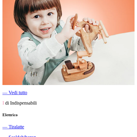
―
Vedi tutto
I
di Indispensabili
Elettrico
―
Tiralatte