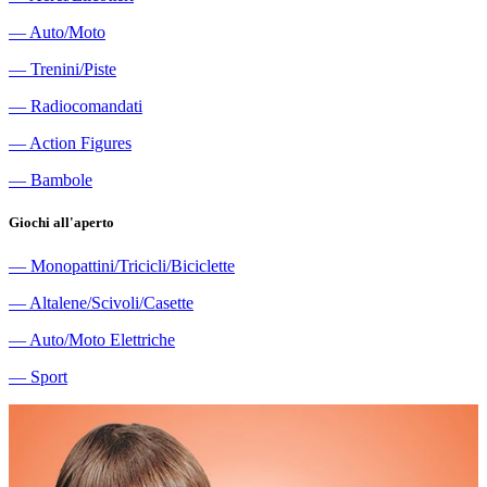
―
Auto/Moto
―
Trenini/Piste
―
Radiocomandati
―
Action Figures
―
Bambole
Giochi all'aperto
―
Monopattini/Tricicli/Biciclette
―
Altalene/Scivoli/Casette
―
Auto/Moto Elettriche
―
Sport