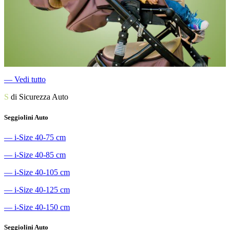
―
Vedi tutto
S
di Sicurezza Auto
Seggiolini Auto
―
i-Size 40-75 cm
―
i-Size 40-85 cm
―
i-Size 40-105 cm
―
i-Size 40-125 cm
―
i-Size 40-150 cm
Seggiolini Auto