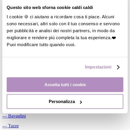
Allattamento
Questo sito web sforna cookie caldi caldi
―
Cuscini allattamento
I cookie 🍪 ci aiutano a ricordare cosa ti piace. Alcuni
sono necessari, altri solo con il tuo consenso e servono
―
Biberon
per pubblicità e analisi dei nostri partners, in modo da
―
Tettarelle
migliorare e rendere più completa la tua esperienza.❤️
―
Succhietti
Puoi modificare tutto quando vuoi.
―
Portasucchietti/Clip/Catenelle
―
Tiralatte Manuali
Impostazioni
―
Dosalatte
―
Conservalatte Materno
Accetta tutti i cookie
―
Massaggiagengive
Personalizza
Pappa
―
Bavaglini
―
Tazze