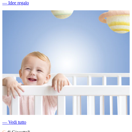
―
Idee regalo
―
Vedi tutto