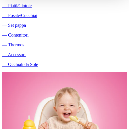
―
Piatti/Ciotole
―
Posate/Cucchiai
―
Set pappa
―
Contenitori
―
Thermos
―
Accessori
―
Occhiali da Sole