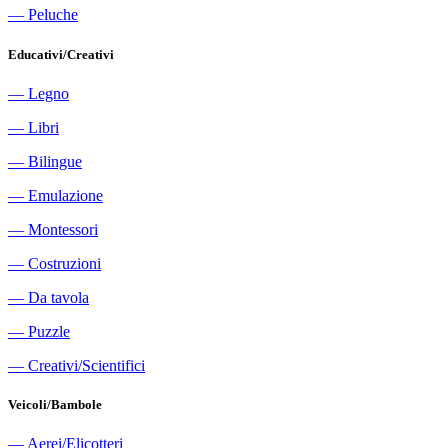
―
Peluche
Educativi/Creativi
―
Legno
―
Libri
―
Bilingue
―
Emulazione
―
Montessori
―
Costruzioni
―
Da tavola
―
Puzzle
―
Creativi/Scientifici
Veicoli/Bambole
―
Aerei/Elicotteri