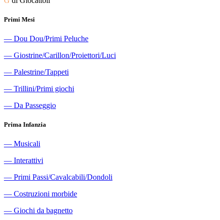
G
di Giocattoli
Primi Mesi
―
Dou Dou/Primi Peluche
―
Giostrine/Carillon/Proiettori/Luci
―
Palestrine/Tappeti
―
Trillini/Primi giochi
―
Da Passeggio
Prima Infanzia
―
Musicali
―
Interattivi
―
Primi Passi/Cavalcabili/Dondoli
―
Costruzioni morbide
―
Giochi da bagnetto