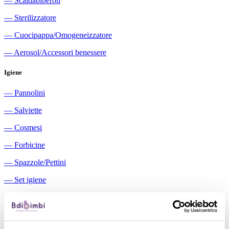
―
Scaldabiberon
―
Sterilizzatore
―
Cuocipappa/Omogeneizzatore
―
Aerosol/Accessori benessere
Igiene
―
Pannolini
―
Salviette
―
Cosmesi
―
Forbicine
―
Spazzole/Pettini
―
Set igiene
―
Igiene orale
―
Aspiratori nasali manuali