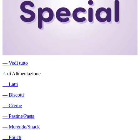
―
Vedi tutto
A
di Alimentazione
―
Latti
―
Biscotti
―
Creme
―
Pastine/Pasta
―
Merende/Snack
―
Pouch