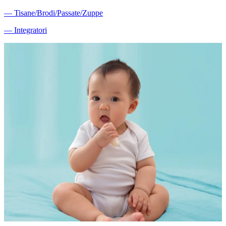
―
Tisane/Brodi/Passate/Zuppe
―
Integratori