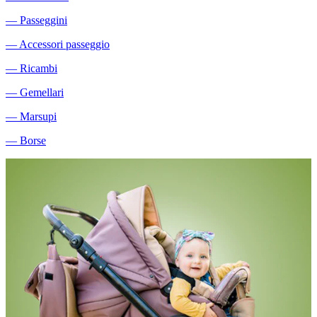
―
Passeggini
―
Accessori passeggio
―
Ricambi
―
Gemellari
―
Marsupi
―
Borse