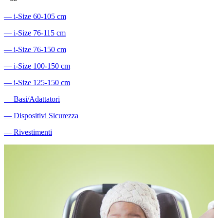
―
i-Size 60-105 cm
―
i-Size 76-115 cm
―
i-Size 76-150 cm
―
i-Size 100-150 cm
―
i-Size 125-150 cm
―
Basi/Adattatori
―
Dispositivi Sicurezza
―
Rivestimenti