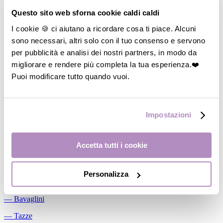
Allattamento
Questo sito web sforna cookie caldi caldi
―
Cuscini allattamento
I cookie 🍪 ci aiutano a ricordare cosa ti piace. Alcuni
sono necessari, altri solo con il tuo consenso e servono
―
Biberon
per pubblicità e analisi dei nostri partners, in modo da
―
Tettarelle
migliorare e rendere più completa la tua esperienza.❤️
―
Succhietti
Puoi modificare tutto quando vuoi.
―
Portasucchietti/Clip/Catenelle
―
Tiralatte Manuali
Impostazioni
―
Dosalatte
―
Conservalatte Materno
Accetta tutti i cookie
―
Massaggiagengive
Personalizza
Pappa
―
Bavaglini
―
Tazze