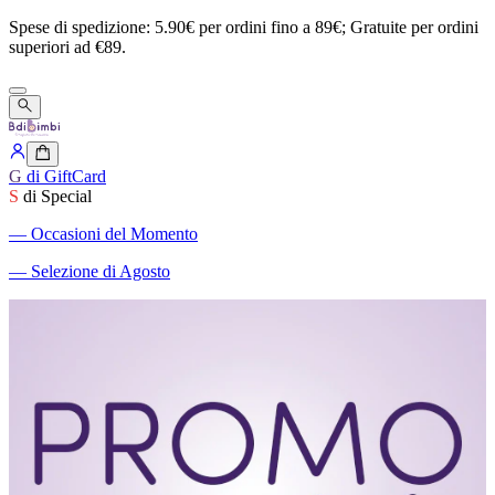
Spese
di
spedizione:
5.90€
per
ordini
fino
a
89€;
Gratuite
per
ordini
superiori
ad
€89.
G
di GiftCard
S
di Special
―
Occasioni del Momento
―
Selezione di Agosto