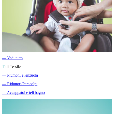
―
Vedi tutto
T
di Tessile
―
Piumoni e lenzuola
―
Riduttori/Paracolpi
―
Accappatoi e teli bagno