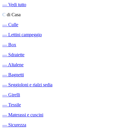
―
Vedi tutto
C
di Casa
―
Culle
―
Lettini campeggio
―
Box
―
Sdraiette
―
Altalene
―
Bagnetti
―
Seggioloni e rialzi sedia
―
Girelli
―
Tessile
―
Materassi e cuscini
―
Sicurezza