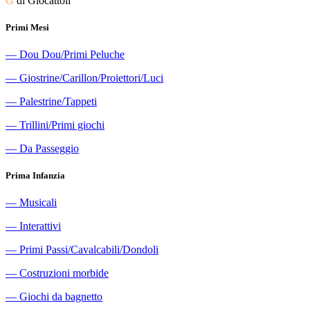
G
di Giocattoli
Primi Mesi
―
Dou Dou/Primi Peluche
―
Giostrine/Carillon/Proiettori/Luci
―
Palestrine/Tappeti
―
Trillini/Primi giochi
―
Da Passeggio
Prima Infanzia
―
Musicali
―
Interattivi
―
Primi Passi/Cavalcabili/Dondoli
―
Costruzioni morbide
―
Giochi da bagnetto