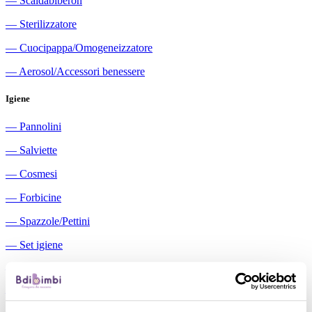
―
Scaldabiberon
―
Sterilizzatore
―
Cuocipappa/Omogeneizzatore
―
Aerosol/Accessori benessere
Igiene
―
Pannolini
―
Salviette
―
Cosmesi
―
Forbicine
―
Spazzole/Pettini
―
Set igiene
―
Igiene orale
―
Aspiratori nasali manuali