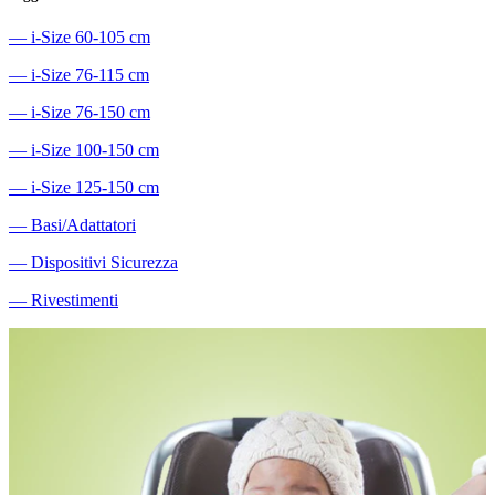
―
i-Size 60-105 cm
―
i-Size 76-115 cm
―
i-Size 76-150 cm
―
i-Size 100-150 cm
―
i-Size 125-150 cm
―
Basi/Adattatori
―
Dispositivi Sicurezza
―
Rivestimenti