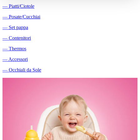
―
Piatti/Ciotole
―
Posate/Cucchiai
―
Set pappa
―
Contenitori
―
Thermos
―
Accessori
―
Occhiali da Sole