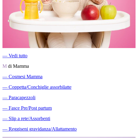
―
Vedi tutto
M
di Mamma
―
Cosmesi Mamma
―
Coppetta/Conchiglie assorbilatte
―
Paracapezzoli
―
Fasce Pre/Post partum
―
Slip a rete/Assorbenti
―
Reggiseni gravidanza/Allattamento