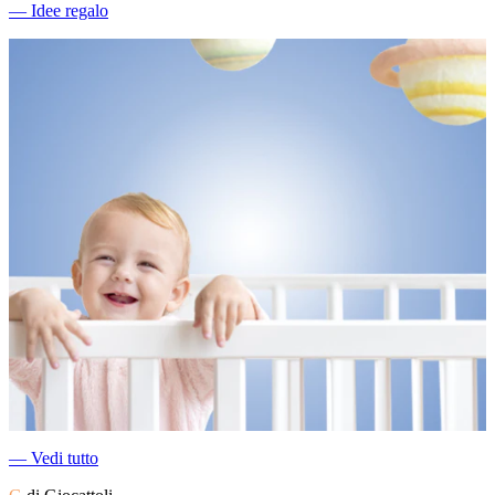
―
Idee regalo
―
Vedi tutto