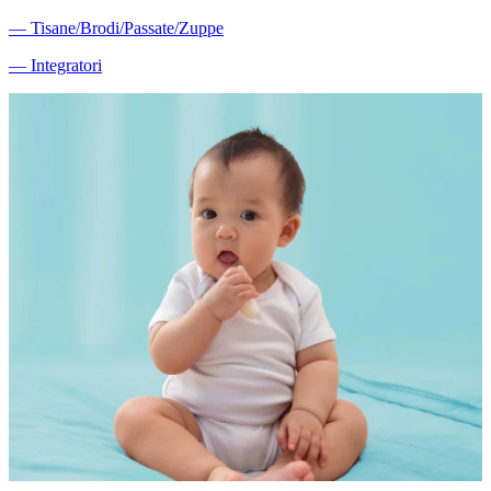
―
Tisane/Brodi/Passate/Zuppe
―
Integratori