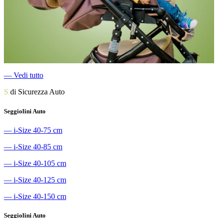
―
Vedi tutto
S
di Sicurezza Auto
Seggiolini Auto
―
i-Size 40-75 cm
―
i-Size 40-85 cm
―
i-Size 40-105 cm
―
i-Size 40-125 cm
―
i-Size 40-150 cm
Seggiolini Auto