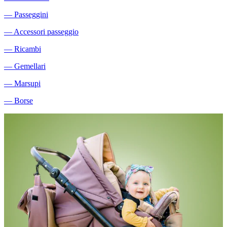
―
Passeggini
―
Accessori passeggio
―
Ricambi
―
Gemellari
―
Marsupi
―
Borse