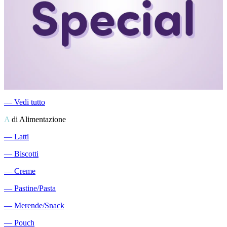
―
Vedi tutto
A
di Alimentazione
―
Latti
―
Biscotti
―
Creme
―
Pastine/Pasta
―
Merende/Snack
―
Pouch