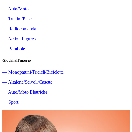
―
Auto/Moto
―
Trenini/Piste
―
Radiocomandati
―
Action Figures
―
Bambole
Giochi all'aperto
―
Monopattini/Tricicli/Biciclette
―
Altalene/Scivoli/Casette
―
Auto/Moto Elettriche
―
Sport