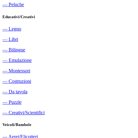
―
Peluche
Educativi/Creativi
―
Legno
―
Libri
―
Bilingue
―
Emulazione
―
Montessori
―
Costruzioni
―
Da tavola
―
Puzzle
―
Creativi/Scientifici
Veicoli/Bambole
―
Aerei/Elicotteri