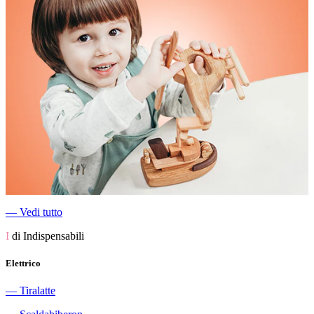
―
Vedi tutto
I
di Indispensabili
Elettrico
―
Tiralatte