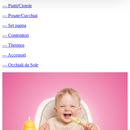
―
Piatti/Ciotole
―
Posate/Cucchiai
―
Set pappa
―
Contenitori
―
Thermos
―
Accessori
―
Occhiali da Sole