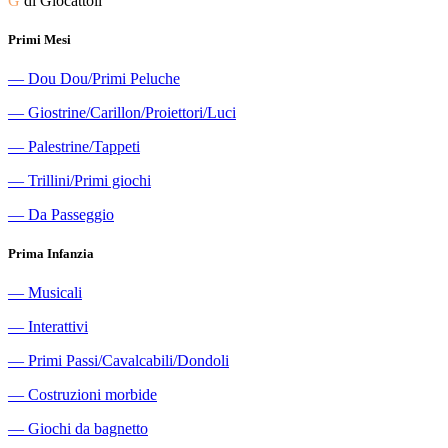
G
di Giocattoli
Primi Mesi
―
Dou Dou/Primi Peluche
―
Giostrine/Carillon/Proiettori/Luci
―
Palestrine/Tappeti
―
Trillini/Primi giochi
―
Da Passeggio
Prima Infanzia
―
Musicali
―
Interattivi
―
Primi Passi/Cavalcabili/Dondoli
―
Costruzioni morbide
―
Giochi da bagnetto