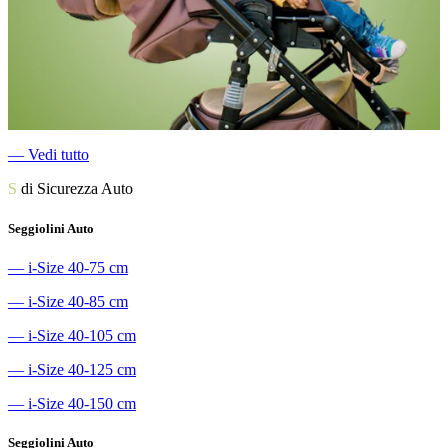
―
Vedi tutto
S
di Sicurezza Auto
Seggiolini Auto
―
i-Size 40-75 cm
―
i-Size 40-85 cm
―
i-Size 40-105 cm
―
i-Size 40-125 cm
―
i-Size 40-150 cm
Seggiolini Auto