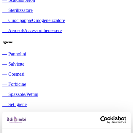
―
Scaldabiberon
―
Sterilizzatore
―
Cuocipappa/Omogeneizzatore
―
Aerosol/Accessori benessere
Igiene
―
Pannolini
―
Salviette
―
Cosmesi
―
Forbicine
―
Spazzole/Pettini
―
Set igiene
―
Igiene orale
―
Aspiratori nasali manuali