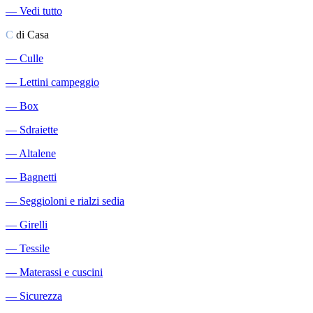
―
Vedi tutto
C
di Casa
―
Culle
―
Lettini campeggio
―
Box
―
Sdraiette
―
Altalene
―
Bagnetti
―
Seggioloni e rialzi sedia
―
Girelli
―
Tessile
―
Materassi e cuscini
―
Sicurezza