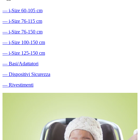
―
i-Size 60-105 cm
―
i-Size 76-115 cm
―
i-Size 76-150 cm
―
i-Size 100-150 cm
―
i-Size 125-150 cm
―
Basi/Adattatori
―
Dispositivi Sicurezza
―
Rivestimenti