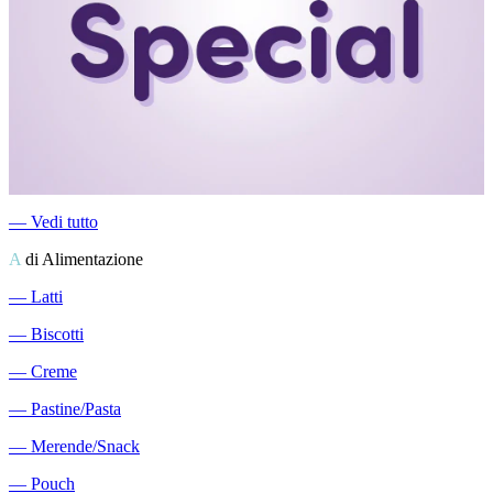
―
Vedi tutto
A
di Alimentazione
―
Latti
―
Biscotti
―
Creme
―
Pastine/Pasta
―
Merende/Snack
―
Pouch