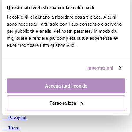
Allattamento
Questo sito web sforna cookie caldi caldi
―
Cuscini allattamento
I cookie 🍪 ci aiutano a ricordare cosa ti piace. Alcuni
sono necessari, altri solo con il tuo consenso e servono
―
Biberon
per pubblicità e analisi dei nostri partners, in modo da
―
Tettarelle
migliorare e rendere più completa la tua esperienza.❤️
―
Succhietti
Puoi modificare tutto quando vuoi.
―
Portasucchietti/Clip/Catenelle
―
Tiralatte Manuali
Impostazioni
―
Dosalatte
―
Conservalatte Materno
Accetta tutti i cookie
―
Massaggiagengive
Personalizza
Pappa
―
Bavaglini
―
Tazze