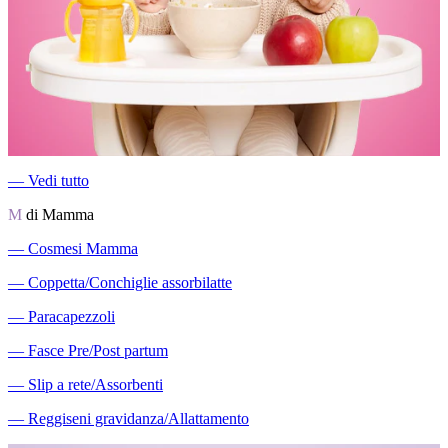
―
Vedi tutto
M
di Mamma
―
Cosmesi Mamma
―
Coppetta/Conchiglie assorbilatte
―
Paracapezzoli
―
Fasce Pre/Post partum
―
Slip a rete/Assorbenti
―
Reggiseni gravidanza/Allattamento