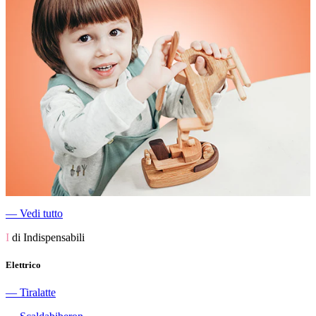
―
Vedi tutto
I
di Indispensabili
Elettrico
―
Tiralatte