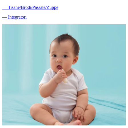
―
Tisane/Brodi/Passate/Zuppe
―
Integratori