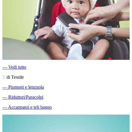
―
Vedi tutto
T
di Tessile
―
Piumoni e lenzuola
―
Riduttori/Paracolpi
―
Accappatoi e teli bagno