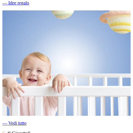
―
Idee regalo
―
Vedi tutto