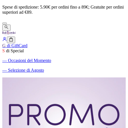
Spese
di
spedizione:
5.90€
per
ordini
fino
a
89€;
Gratuite
per
ordini
superiori
ad
€89.
G
di GiftCard
S
di Special
―
Occasioni del Momento
―
Selezione di Agosto