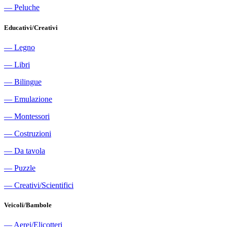
―
Peluche
Educativi/Creativi
―
Legno
―
Libri
―
Bilingue
―
Emulazione
―
Montessori
―
Costruzioni
―
Da tavola
―
Puzzle
―
Creativi/Scientifici
Veicoli/Bambole
―
Aerei/Elicotteri