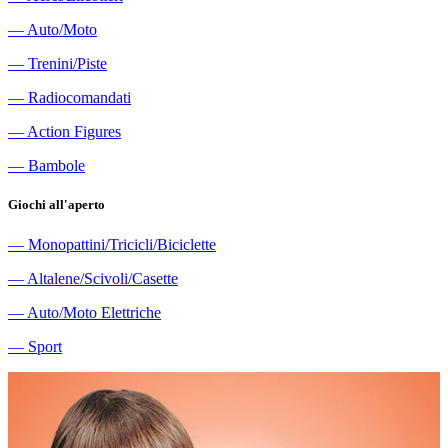
―
Auto/Moto
―
Trenini/Piste
―
Radiocomandati
―
Action Figures
―
Bambole
Giochi all'aperto
―
Monopattini/Tricicli/Biciclette
―
Altalene/Scivoli/Casette
―
Auto/Moto Elettriche
―
Sport