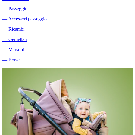
―
Passeggini
―
Accessori passeggio
―
Ricambi
―
Gemellari
―
Marsupi
―
Borse