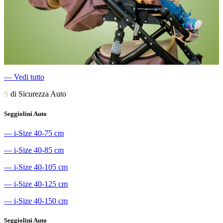
―
Vedi tutto
S
di Sicurezza Auto
Seggiolini Auto
―
i-Size 40-75 cm
―
i-Size 40-85 cm
―
i-Size 40-105 cm
―
i-Size 40-125 cm
―
i-Size 40-150 cm
Seggiolini Auto