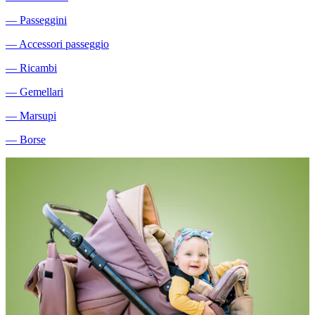
―
Passeggini
―
Accessori passeggio
―
Ricambi
―
Gemellari
―
Marsupi
―
Borse