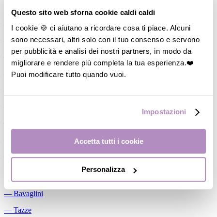
Allattamento
Questo sito web sforna cookie caldi caldi
―
Cuscini allattamento
I cookie 🍪 ci aiutano a ricordare cosa ti piace. Alcuni
sono necessari, altri solo con il tuo consenso e servono
―
Biberon
per pubblicità e analisi dei nostri partners, in modo da
―
Tettarelle
migliorare e rendere più completa la tua esperienza.❤️
―
Succhietti
Puoi modificare tutto quando vuoi.
―
Portasucchietti/Clip/Catenelle
―
Tiralatte Manuali
Impostazioni
―
Dosalatte
―
Conservalatte Materno
Accetta tutti i cookie
―
Massaggiagengive
Personalizza
Pappa
―
Bavaglini
―
Tazze