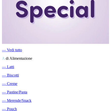
―
Vedi tutto
A
di Alimentazione
―
Latti
―
Biscotti
―
Creme
―
Pastine/Pasta
―
Merende/Snack
―
Pouch