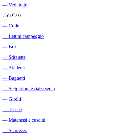
―
Vedi tutto
C
di Casa
―
Culle
―
Lettini campeggio
―
Box
―
Sdraiette
―
Altalene
―
Bagnetti
―
Seggioloni e rialzi sedia
―
Girelli
―
Tessile
―
Materassi e cuscini
―
Sicurezza