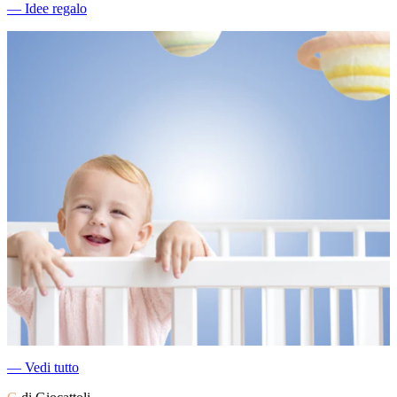
―
Idee regalo
―
Vedi tutto