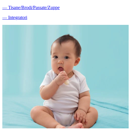
―
Tisane/Brodi/Passate/Zuppe
―
Integratori