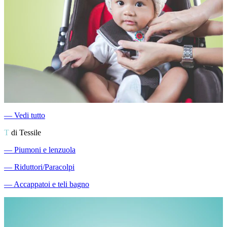
―
Vedi tutto
T
di Tessile
―
Piumoni e lenzuola
―
Riduttori/Paracolpi
―
Accappatoi e teli bagno