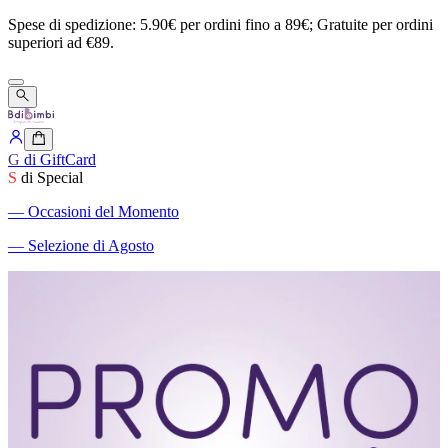
Spese
di
spedizione:
5.90€
per
ordini
fino
a
89€;
Gratuite
per
ordini
superiori
ad
€89.
G
di GiftCard
S
di Special
―
Occasioni del Momento
―
Selezione di Agosto