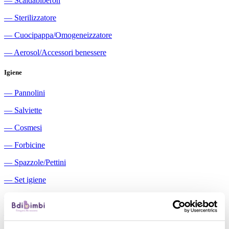
―
Scaldabiberon
―
Sterilizzatore
―
Cuocipappa/Omogeneizzatore
―
Aerosol/Accessori benessere
Igiene
―
Pannolini
―
Salviette
―
Cosmesi
―
Forbicine
―
Spazzole/Pettini
―
Set igiene
―
Igiene orale
―
Aspiratori nasali manuali