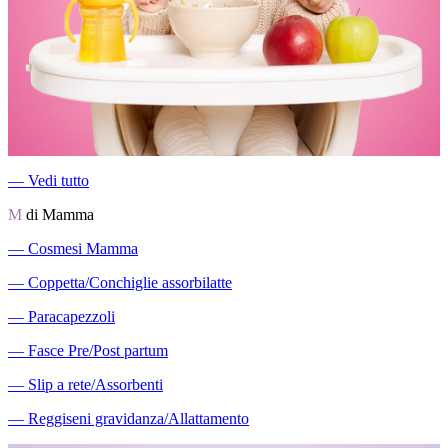
―
Vedi tutto
M
di Mamma
―
Cosmesi Mamma
―
Coppetta/Conchiglie assorbilatte
―
Paracapezzoli
―
Fasce Pre/Post partum
―
Slip a rete/Assorbenti
―
Reggiseni gravidanza/Allattamento