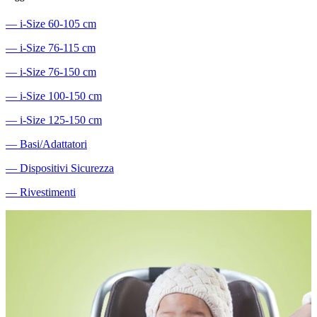
―
i-Size 60-105 cm
―
i-Size 76-115 cm
―
i-Size 76-150 cm
―
i-Size 100-150 cm
―
i-Size 125-150 cm
―
Basi/Adattatori
―
Dispositivi Sicurezza
―
Rivestimenti