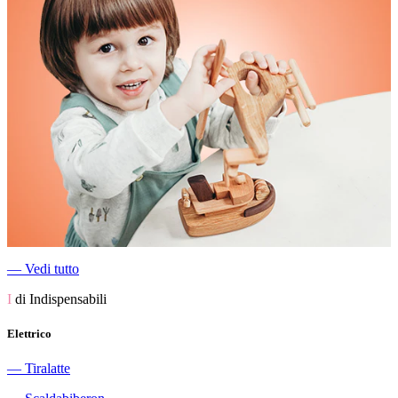
―
Vedi tutto
I
di Indispensabili
Elettrico
―
Tiralatte