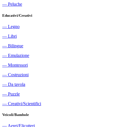
―
Peluche
Educativi/Creativi
―
Legno
―
Libri
―
Bilingue
―
Emulazione
―
Montessori
―
Costruzioni
―
Da tavola
―
Puzzle
―
Creativi/Scientifici
Veicoli/Bambole
―
Aerei/Elicotteri