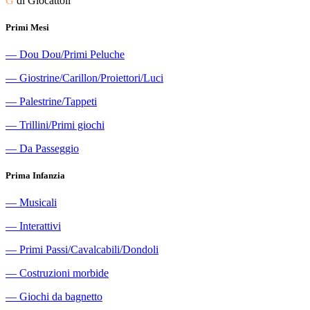
G
di Giocattoli
Primi Mesi
―
Dou Dou/Primi Peluche
―
Giostrine/Carillon/Proiettori/Luci
―
Palestrine/Tappeti
―
Trillini/Primi giochi
―
Da Passeggio
Prima Infanzia
―
Musicali
―
Interattivi
―
Primi Passi/Cavalcabili/Dondoli
―
Costruzioni morbide
―
Giochi da bagnetto