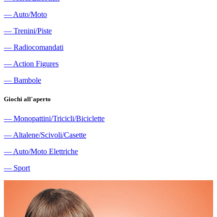
―
Auto/Moto
―
Trenini/Piste
―
Radiocomandati
―
Action Figures
―
Bambole
Giochi all'aperto
―
Monopattini/Tricicli/Biciclette
―
Altalene/Scivoli/Casette
―
Auto/Moto Elettriche
―
Sport