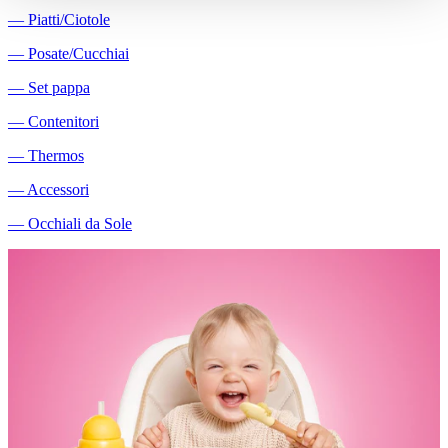
―
Piatti/Ciotole
―
Posate/Cucchiai
―
Set pappa
―
Contenitori
―
Thermos
―
Accessori
―
Occhiali da Sole