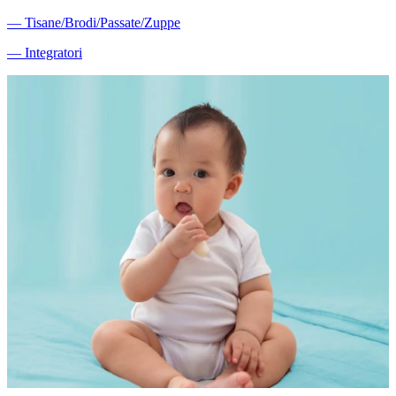
―
Tisane/Brodi/Passate/Zuppe
―
Integratori