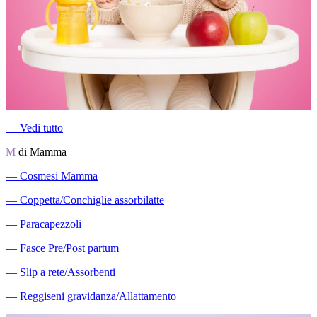
―
Vedi tutto
M
di Mamma
―
Cosmesi Mamma
―
Coppetta/Conchiglie assorbilatte
―
Paracapezzoli
―
Fasce Pre/Post partum
―
Slip a rete/Assorbenti
―
Reggiseni gravidanza/Allattamento