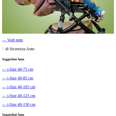
―
Vedi tutto
S
di Sicurezza Auto
Seggiolini Auto
―
i-Size 40-75 cm
―
i-Size 40-85 cm
―
i-Size 40-105 cm
―
i-Size 40-125 cm
―
i-Size 40-150 cm
Seggiolini Auto