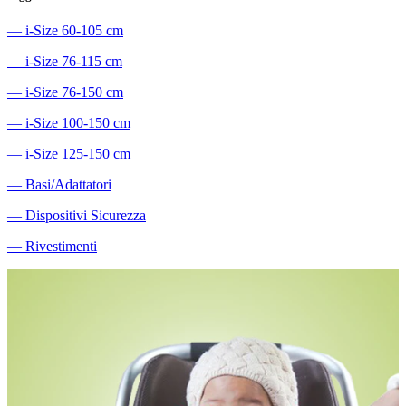
―
i-Size 60-105 cm
―
i-Size 76-115 cm
―
i-Size 76-150 cm
―
i-Size 100-150 cm
―
i-Size 125-150 cm
―
Basi/Adattatori
―
Dispositivi Sicurezza
―
Rivestimenti