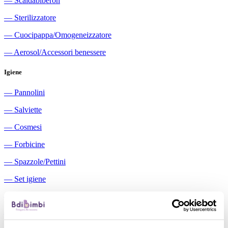
―
Scaldabiberon
―
Sterilizzatore
―
Cuocipappa/Omogeneizzatore
―
Aerosol/Accessori benessere
Igiene
―
Pannolini
―
Salviette
―
Cosmesi
―
Forbicine
―
Spazzole/Pettini
―
Set igiene
―
Igiene orale
―
Aspiratori nasali manuali