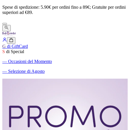
Spese
di
spedizione:
5.90€
per
ordini
fino
a
89€;
Gratuite
per
ordini
superiori
ad
€89.
G
di GiftCard
S
di Special
―
Occasioni del Momento
―
Selezione di Agosto