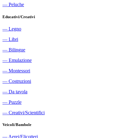
―
Peluche
Educativi/Creativi
―
Legno
―
Libri
―
Bilingue
―
Emulazione
―
Montessori
―
Costruzioni
―
Da tavola
―
Puzzle
―
Creativi/Scientifici
Veicoli/Bambole
―
Aerei/Elicotteri