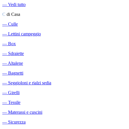
―
Vedi tutto
C
di Casa
―
Culle
―
Lettini campeggio
―
Box
―
Sdraiette
―
Altalene
―
Bagnetti
―
Seggioloni e rialzi sedia
―
Girelli
―
Tessile
―
Materassi e cuscini
―
Sicurezza