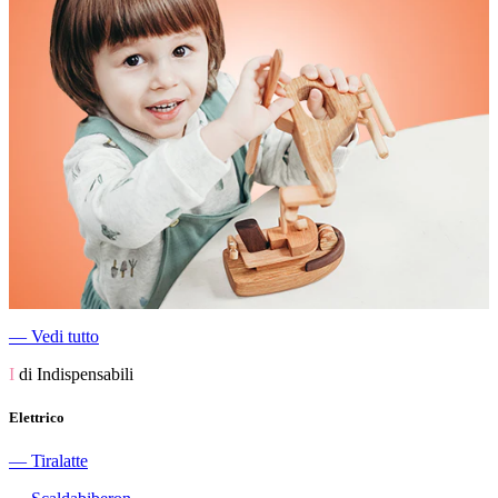
―
Vedi tutto
I
di Indispensabili
Elettrico
―
Tiralatte