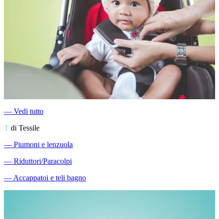
―
Vedi tutto
T
di Tessile
―
Piumoni e lenzuola
―
Riduttori/Paracolpi
―
Accappatoi e teli bagno