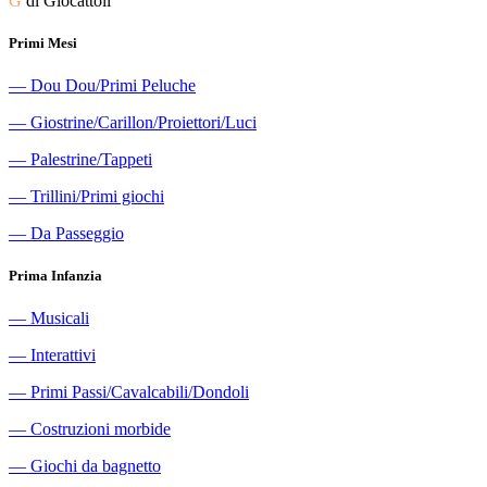
G
di Giocattoli
Primi Mesi
―
Dou Dou/Primi Peluche
―
Giostrine/Carillon/Proiettori/Luci
―
Palestrine/Tappeti
―
Trillini/Primi giochi
―
Da Passeggio
Prima Infanzia
―
Musicali
―
Interattivi
―
Primi Passi/Cavalcabili/Dondoli
―
Costruzioni morbide
―
Giochi da bagnetto