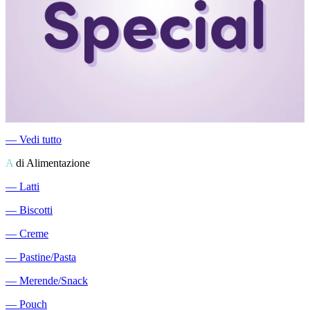
―
Vedi tutto
A
di Alimentazione
―
Latti
―
Biscotti
―
Creme
―
Pastine/Pasta
―
Merende/Snack
―
Pouch