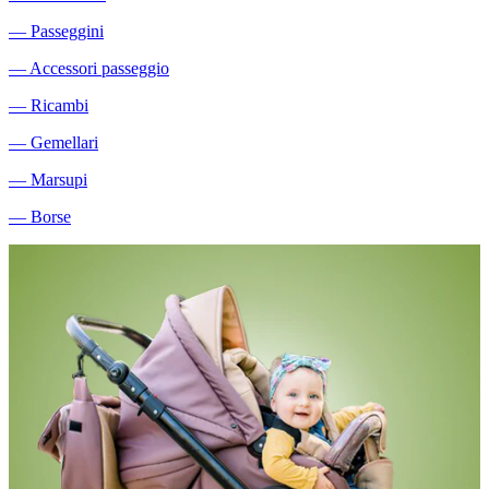
―
Passeggini
―
Accessori passeggio
―
Ricambi
―
Gemellari
―
Marsupi
―
Borse