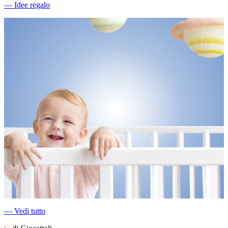
―
Idee regalo
―
Vedi tutto