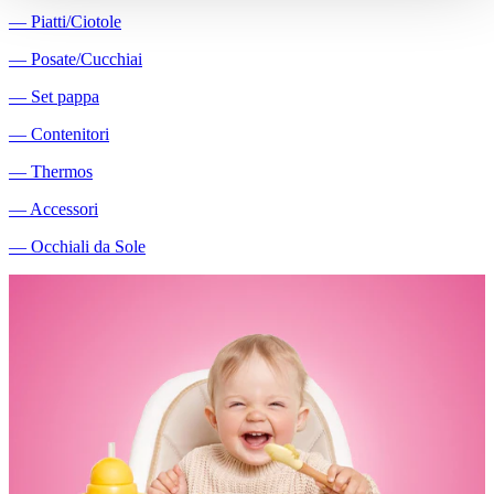
―
Piatti/Ciotole
―
Posate/Cucchiai
―
Set pappa
―
Contenitori
―
Thermos
―
Accessori
―
Occhiali da Sole