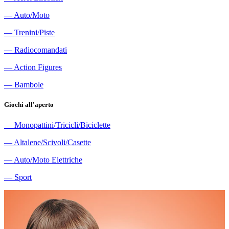
―
Auto/Moto
―
Trenini/Piste
―
Radiocomandati
―
Action Figures
―
Bambole
Giochi all'aperto
―
Monopattini/Tricicli/Biciclette
―
Altalene/Scivoli/Casette
―
Auto/Moto Elettriche
―
Sport