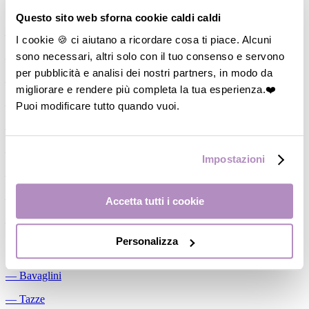
Allattamento
Questo sito web sforna cookie caldi caldi
―
Cuscini allattamento
I cookie 🍪 ci aiutano a ricordare cosa ti piace. Alcuni
sono necessari, altri solo con il tuo consenso e servono
―
Biberon
per pubblicità e analisi dei nostri partners, in modo da
―
Tettarelle
migliorare e rendere più completa la tua esperienza.❤️
―
Succhietti
Puoi modificare tutto quando vuoi.
―
Portasucchietti/Clip/Catenelle
―
Tiralatte Manuali
Impostazioni
―
Dosalatte
―
Conservalatte Materno
Accetta tutti i cookie
―
Massaggiagengive
Personalizza
Pappa
―
Bavaglini
―
Tazze