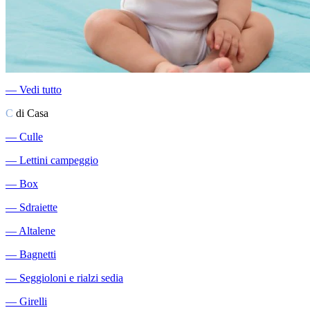
―
Vedi tutto
C
di Casa
―
Culle
―
Lettini campeggio
―
Box
―
Sdraiette
―
Altalene
―
Bagnetti
―
Seggioloni e rialzi sedia
―
Girelli