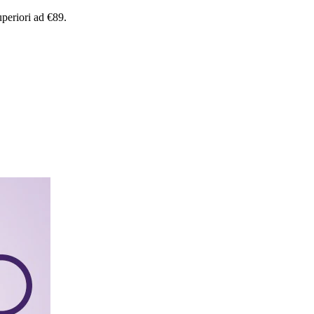
uperiori
ad
€89.