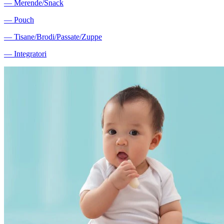
―
Merende/Snack
―
Pouch
―
Tisane/Brodi/Passate/Zuppe
―
Integratori