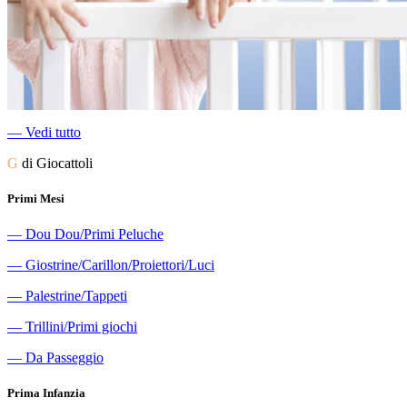
―
Vedi tutto
G
di Giocattoli
Primi Mesi
―
Dou Dou/Primi Peluche
―
Giostrine/Carillon/Proiettori/Luci
―
Palestrine/Tappeti
―
Trillini/Primi giochi
―
Da Passeggio
Prima Infanzia