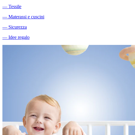
―
Tessile
―
Materassi e cuscini
―
Sicurezza
―
Idee regalo