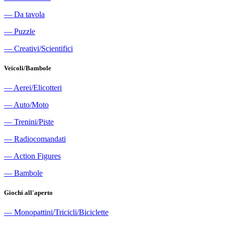
―
Da tavola
―
Puzzle
―
Creativi/Scientifici
Veicoli/Bambole
―
Aerei/Elicotteri
―
Auto/Moto
―
Trenini/Piste
―
Radiocomandati
―
Action Figures
―
Bambole
Giochi all'aperto
―
Monopattini/Tricicli/Biciclette