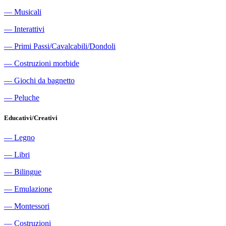
―
Musicali
―
Interattivi
―
Primi Passi/Cavalcabili/Dondoli
―
Costruzioni morbide
―
Giochi da bagnetto
―
Peluche
Educativi/Creativi
―
Legno
―
Libri
―
Bilingue
―
Emulazione
―
Montessori
―
Costruzioni