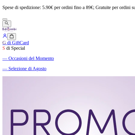
Spese
di
spedizione:
5.90€
per
ordini
fino
a
89€;
Gratuite
per
ordini
s
G
di GiftCard
S
di Special
―
Occasioni del Momento
―
Selezione di Agosto