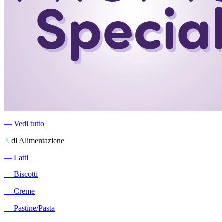
―
Vedi tutto
A
di Alimentazione
―
Latti
―
Biscotti
―
Creme
―
Pastine/Pasta