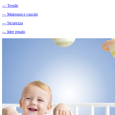
―
Tessile
―
Materassi e cuscini
―
Sicurezza
―
Idee regalo