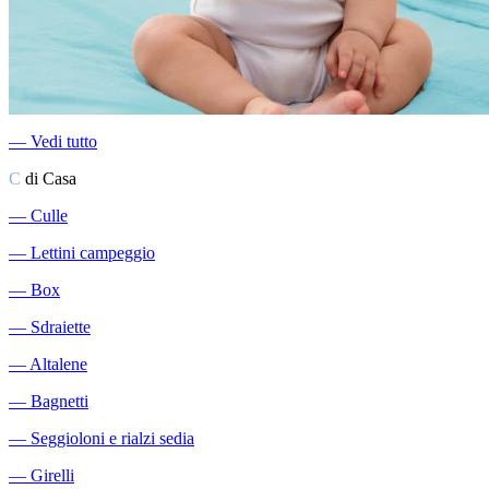
―
Vedi tutto
C
di Casa
―
Culle
―
Lettini campeggio
―
Box
―
Sdraiette
―
Altalene
―
Bagnetti
―
Seggioloni e rialzi sedia
―
Girelli