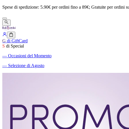
Spese
di
spedizione:
5.90€
per
ordini
fino
a
89€;
Gratuite
per
ordini
s
G
di GiftCard
S
di Special
―
Occasioni del Momento
―
Selezione di Agosto