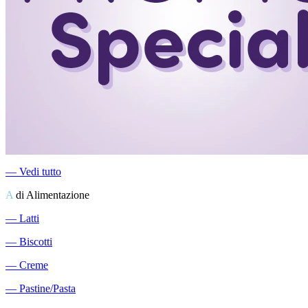
―
Vedi tutto
A
di Alimentazione
―
Latti
―
Biscotti
―
Creme
―
Pastine/Pasta