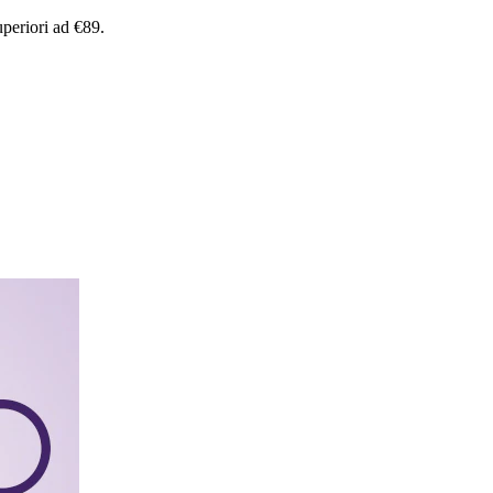
uperiori
ad
€89.