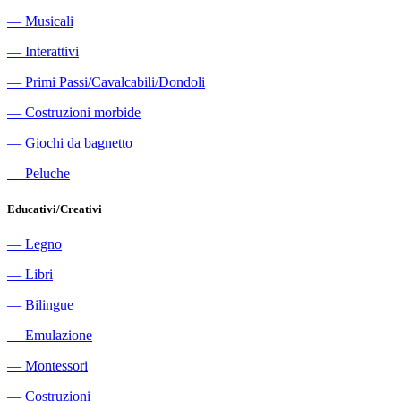
―
Musicali
―
Interattivi
―
Primi Passi/Cavalcabili/Dondoli
―
Costruzioni morbide
―
Giochi da bagnetto
―
Peluche
Educativi/Creativi
―
Legno
―
Libri
―
Bilingue
―
Emulazione
―
Montessori
―
Costruzioni