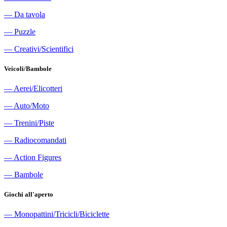
―
Da tavola
―
Puzzle
―
Creativi/Scientifici
Veicoli/Bambole
―
Aerei/Elicotteri
―
Auto/Moto
―
Trenini/Piste
―
Radiocomandati
―
Action Figures
―
Bambole
Giochi all'aperto
―
Monopattini/Tricicli/Biciclette