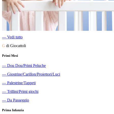
―
Vedi tutto
G
di Giocattoli
Primi Mesi
―
Dou Dou/Primi Peluche
―
Giostrine/Carillon/Proiettori/Luci
―
Palestrine/Tappeti
―
Trillini/Primi giochi
―
Da Passeggio
Prima Infanzia