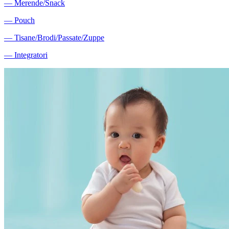
―
Merende/Snack
―
Pouch
―
Tisane/Brodi/Passate/Zuppe
―
Integratori