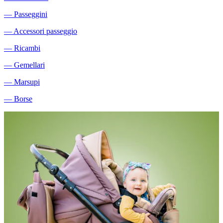
―
Passeggini
―
Accessori passeggio
―
Ricambi
―
Gemellari
―
Marsupi
―
Borse