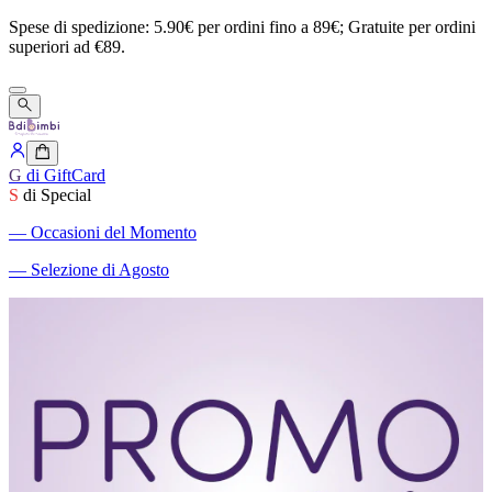
Spese
di
spedizione:
5.90€
per
ordini
fino
a
89€;
Gratuite
per
ordini
superiori
ad
€89.
G
di GiftCard
S
di Special
―
Occasioni del Momento
―
Selezione di Agosto