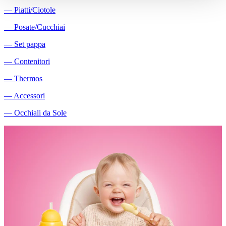
―
Piatti/Ciotole
―
Posate/Cucchiai
―
Set pappa
―
Contenitori
―
Thermos
―
Accessori
―
Occhiali da Sole