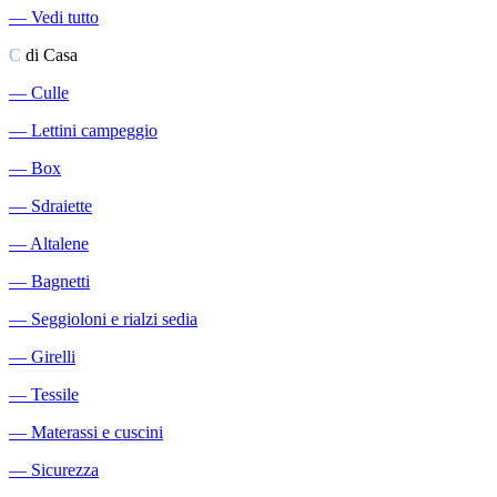
―
Vedi tutto
C
di Casa
―
Culle
―
Lettini campeggio
―
Box
―
Sdraiette
―
Altalene
―
Bagnetti
―
Seggioloni e rialzi sedia
―
Girelli
―
Tessile
―
Materassi e cuscini
―
Sicurezza