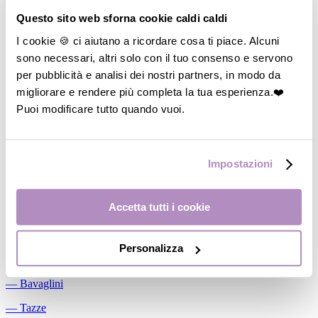
Allattamento
Questo sito web sforna cookie caldi caldi
―
Cuscini allattamento
I cookie 🍪 ci aiutano a ricordare cosa ti piace. Alcuni
sono necessari, altri solo con il tuo consenso e servono
―
Biberon
per pubblicità e analisi dei nostri partners, in modo da
―
Tettarelle
migliorare e rendere più completa la tua esperienza.❤️
―
Succhietti
Puoi modificare tutto quando vuoi.
―
Portasucchietti/Clip/Catenelle
―
Tiralatte Manuali
Impostazioni
―
Dosalatte
―
Conservalatte Materno
Accetta tutti i cookie
―
Massaggiagengive
Personalizza
Pappa
―
Bavaglini
―
Tazze