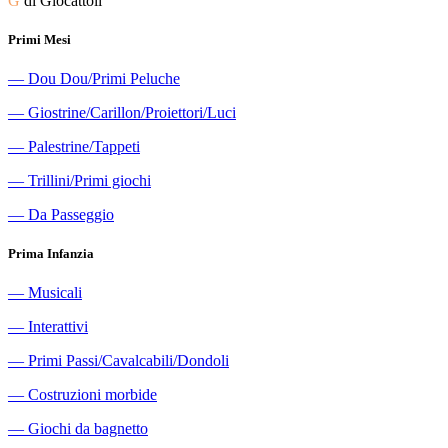
G
di Giocattoli
Primi Mesi
―
Dou Dou/Primi Peluche
―
Giostrine/Carillon/Proiettori/Luci
―
Palestrine/Tappeti
―
Trillini/Primi giochi
―
Da Passeggio
Prima Infanzia
―
Musicali
―
Interattivi
―
Primi Passi/Cavalcabili/Dondoli
―
Costruzioni morbide
―
Giochi da bagnetto