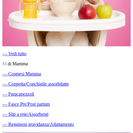
―
Vedi tutto
M
di Mamma
―
Cosmesi Mamma
―
Coppetta/Conchiglie assorbilatte
―
Paracapezzoli
―
Fasce Pre/Post partum
―
Slip a rete/Assorbenti
―
Reggiseni gravidanza/Allattamento