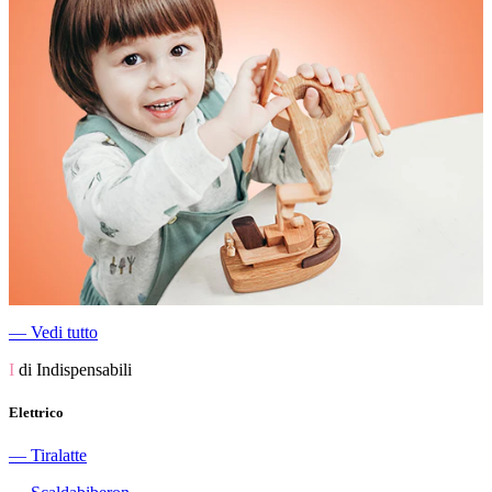
―
Vedi tutto
I
di Indispensabili
Elettrico
―
Tiralatte