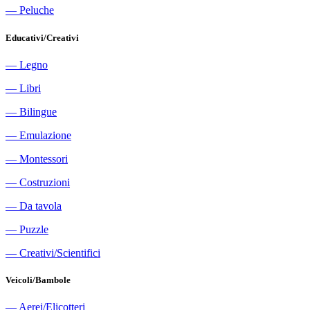
―
Peluche
Educativi/Creativi
―
Legno
―
Libri
―
Bilingue
―
Emulazione
―
Montessori
―
Costruzioni
―
Da tavola
―
Puzzle
―
Creativi/Scientifici
Veicoli/Bambole
―
Aerei/Elicotteri