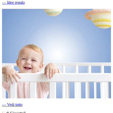
―
Idee regalo
―
Vedi tutto