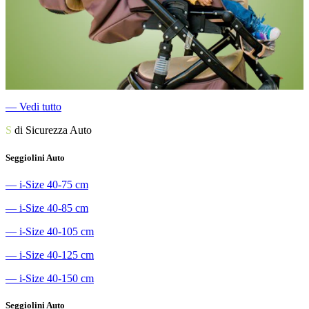
―
Vedi tutto
S
di Sicurezza Auto
Seggiolini Auto
―
i-Size 40-75 cm
―
i-Size 40-85 cm
―
i-Size 40-105 cm
―
i-Size 40-125 cm
―
i-Size 40-150 cm
Seggiolini Auto