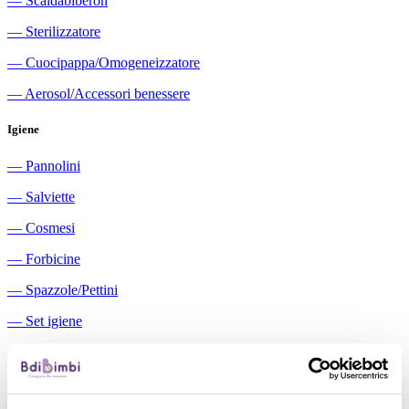
―
Scaldabiberon
―
Sterilizzatore
―
Cuocipappa/Omogeneizzatore
―
Aerosol/Accessori benessere
Igiene
―
Pannolini
―
Salviette
―
Cosmesi
―
Forbicine
―
Spazzole/Pettini
―
Set igiene
―
Igiene orale
―
Aspiratori nasali manuali