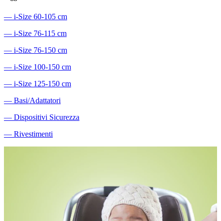
―
i-Size 60-105 cm
―
i-Size 76-115 cm
―
i-Size 76-150 cm
―
i-Size 100-150 cm
―
i-Size 125-150 cm
―
Basi/Adattatori
―
Dispositivi Sicurezza
―
Rivestimenti