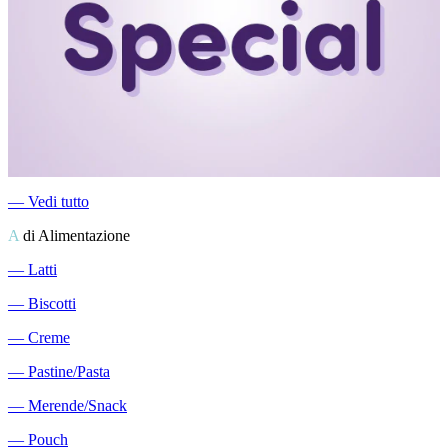
―
Vedi tutto
A
di Alimentazione
―
Latti
―
Biscotti
―
Creme
―
Pastine/Pasta
―
Merende/Snack
―
Pouch