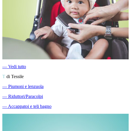
―
Vedi tutto
T
di Tessile
―
Piumoni e lenzuola
―
Riduttori/Paracolpi
―
Accappatoi e teli bagno