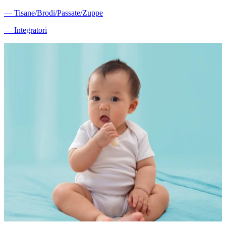
―
Tisane/Brodi/Passate/Zuppe
―
Integratori