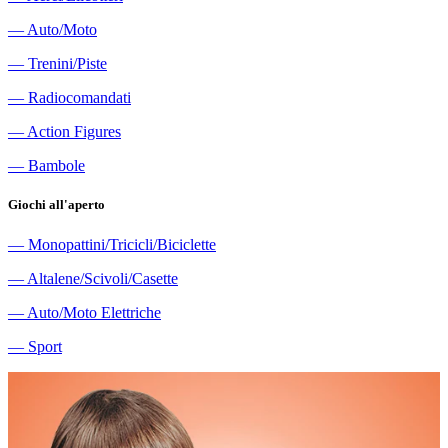
―
Auto/Moto
―
Trenini/Piste
―
Radiocomandati
―
Action Figures
―
Bambole
Giochi all'aperto
―
Monopattini/Tricicli/Biciclette
―
Altalene/Scivoli/Casette
―
Auto/Moto Elettriche
―
Sport