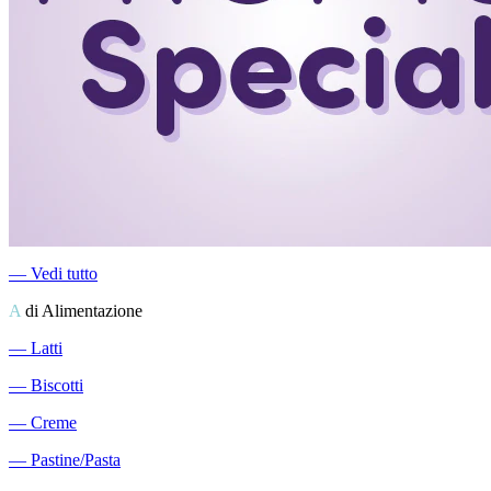
―
Vedi tutto
A
di Alimentazione
―
Latti
―
Biscotti
―
Creme
―
Pastine/Pasta