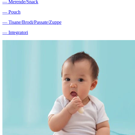
―
Merende/Snack
―
Pouch
―
Tisane/Brodi/Passate/Zuppe
―
Integratori