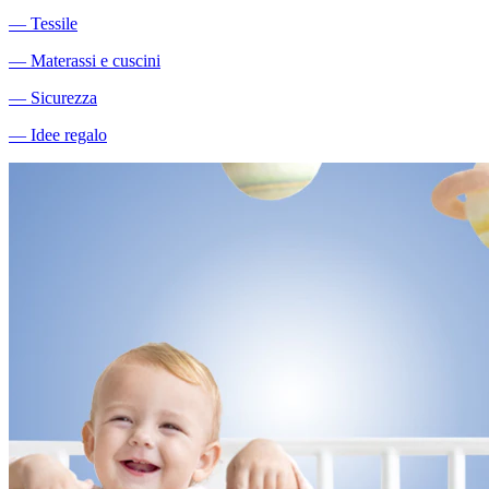
―
Tessile
―
Materassi e cuscini
―
Sicurezza
―
Idee regalo