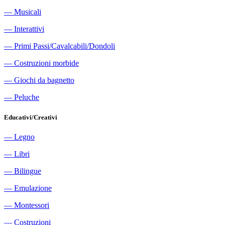
―
Musicali
―
Interattivi
―
Primi Passi/Cavalcabili/Dondoli
―
Costruzioni morbide
―
Giochi da bagnetto
―
Peluche
Educativi/Creativi
―
Legno
―
Libri
―
Bilingue
―
Emulazione
―
Montessori
―
Costruzioni