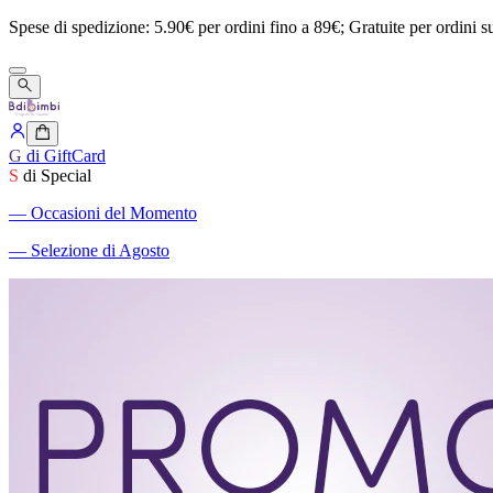
Spese
di
spedizione:
5.90€
per
ordini
fino
a
89€;
Gratuite
per
ordini
s
G
di GiftCard
S
di Special
―
Occasioni del Momento
―
Selezione di Agosto