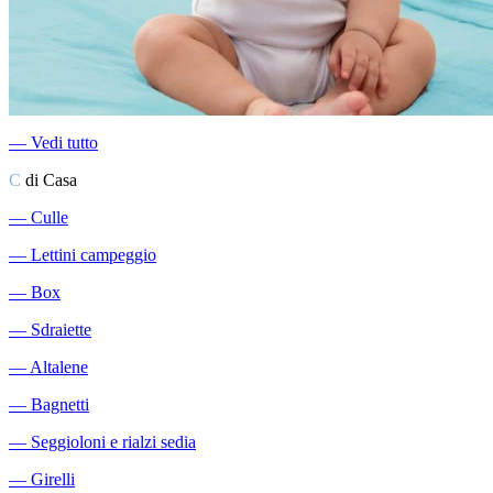
―
Vedi tutto
C
di Casa
―
Culle
―
Lettini campeggio
―
Box
―
Sdraiette
―
Altalene
―
Bagnetti
―
Seggioloni e rialzi sedia
―
Girelli