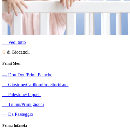
―
Vedi tutto
G
di Giocattoli
Primi Mesi
―
Dou Dou/Primi Peluche
―
Giostrine/Carillon/Proiettori/Luci
―
Palestrine/Tappeti
―
Trillini/Primi giochi
―
Da Passeggio
Prima Infanzia