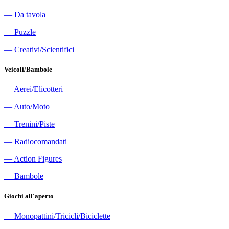
―
Da tavola
―
Puzzle
―
Creativi/Scientifici
Veicoli/Bambole
―
Aerei/Elicotteri
―
Auto/Moto
―
Trenini/Piste
―
Radiocomandati
―
Action Figures
―
Bambole
Giochi all'aperto
―
Monopattini/Tricicli/Biciclette