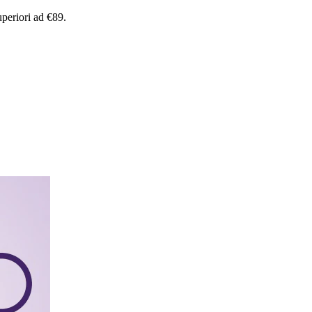
uperiori
ad
€89.