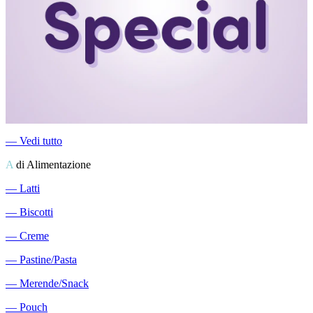
―
Vedi tutto
A
di Alimentazione
―
Latti
―
Biscotti
―
Creme
―
Pastine/Pasta
―
Merende/Snack
―
Pouch