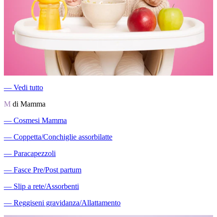
―
Vedi tutto
M
di Mamma
―
Cosmesi Mamma
―
Coppetta/Conchiglie assorbilatte
―
Paracapezzoli
―
Fasce Pre/Post partum
―
Slip a rete/Assorbenti
―
Reggiseni gravidanza/Allattamento