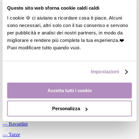
Allattamento
Questo sito web sforna cookie caldi caldi
―
Cuscini allattamento
I cookie 🍪 ci aiutano a ricordare cosa ti piace. Alcuni
sono necessari, altri solo con il tuo consenso e servono
―
Biberon
per pubblicità e analisi dei nostri partners, in modo da
―
Tettarelle
migliorare e rendere più completa la tua esperienza.❤️
―
Succhietti
Puoi modificare tutto quando vuoi.
―
Portasucchietti/Clip/Catenelle
―
Tiralatte Manuali
Impostazioni
―
Dosalatte
―
Conservalatte Materno
Accetta tutti i cookie
―
Massaggiagengive
Personalizza
Pappa
―
Bavaglini
―
Tazze