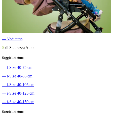
―
Vedi tutto
S
di Sicurezza Auto
Seggiolini Auto
―
i-Size 40-75 cm
―
i-Size 40-85 cm
―
i-Size 40-105 cm
―
i-Size 40-125 cm
―
i-Size 40-150 cm
Seggiolini Auto