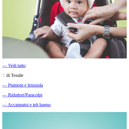
―
Vedi tutto
T
di Tessile
―
Piumoni e lenzuola
―
Riduttori/Paracolpi
―
Accappatoi e teli bagno