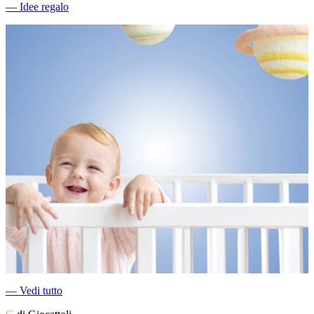
―
Idee regalo
―
Vedi tutto