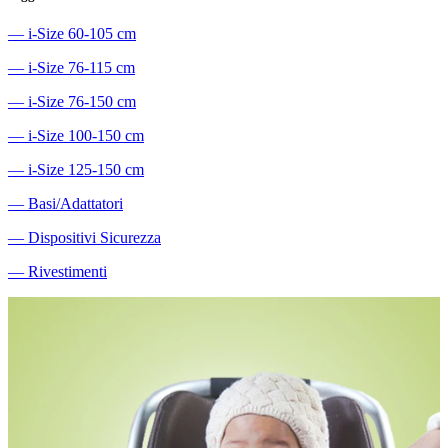
―
i-Size 60-105 cm
―
i-Size 76-115 cm
―
i-Size 76-150 cm
―
i-Size 100-150 cm
―
i-Size 125-150 cm
―
Basi/Adattatori
―
Dispositivi Sicurezza
―
Rivestimenti