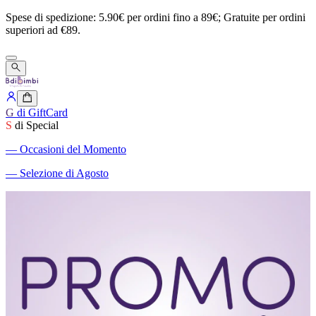
Spese
di
spedizione:
5.90€
per
ordini
fino
a
89€;
Gratuite
per
ordini
superiori
ad
€89.
G
di GiftCard
S
di Special
―
Occasioni del Momento
―
Selezione di Agosto