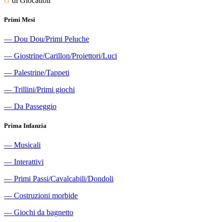
G
di Giocattoli
Primi Mesi
―
Dou Dou/Primi Peluche
―
Giostrine/Carillon/Proiettori/Luci
―
Palestrine/Tappeti
―
Trillini/Primi giochi
―
Da Passeggio
Prima Infanzia
―
Musicali
―
Interattivi
―
Primi Passi/Cavalcabili/Dondoli
―
Costruzioni morbide
―
Giochi da bagnetto