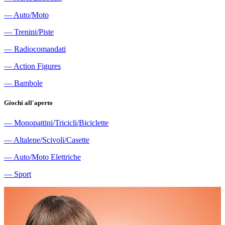
―
Auto/Moto
―
Trenini/Piste
―
Radiocomandati
―
Action Figures
―
Bambole
Giochi all'aperto
―
Monopattini/Tricicli/Biciclette
―
Altalene/Scivoli/Casette
―
Auto/Moto Elettriche
―
Sport