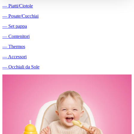
―
Piatti/Ciotole
―
Posate/Cucchiai
―
Set pappa
―
Contenitori
―
Thermos
―
Accessori
―
Occhiali da Sole