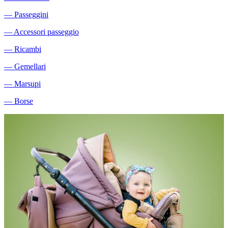
―
Passeggini
―
Accessori passeggio
―
Ricambi
―
Gemellari
―
Marsupi
―
Borse