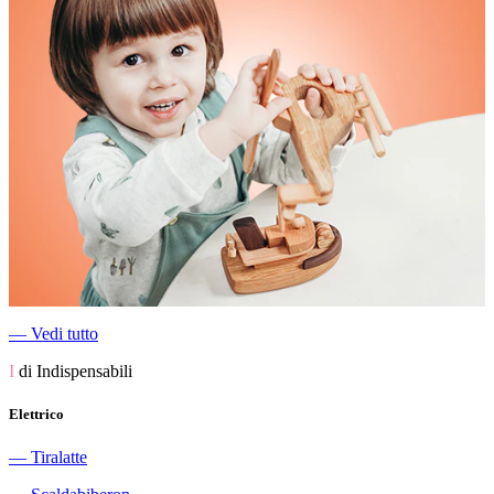
―
Vedi tutto
I
di Indispensabili
Elettrico
―
Tiralatte