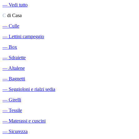
―
Vedi tutto
C
di Casa
―
Culle
―
Lettini campeggio
―
Box
―
Sdraiette
―
Altalene
―
Bagnetti
―
Seggioloni e rialzi sedia
―
Girelli
―
Tessile
―
Materassi e cuscini
―
Sicurezza