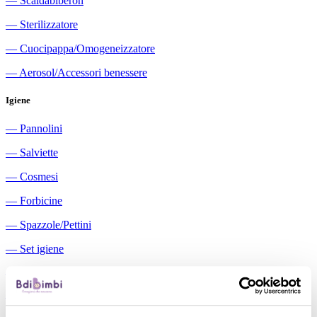
―
Scaldabiberon
―
Sterilizzatore
―
Cuocipappa/Omogeneizzatore
―
Aerosol/Accessori benessere
Igiene
―
Pannolini
―
Salviette
―
Cosmesi
―
Forbicine
―
Spazzole/Pettini
―
Set igiene
―
Igiene orale
―
Aspiratori nasali manuali