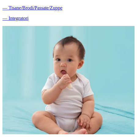
―
Tisane/Brodi/Passate/Zuppe
―
Integratori