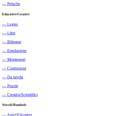
―
Peluche
Educativi/Creativi
―
Legno
―
Libri
―
Bilingue
―
Emulazione
―
Montessori
―
Costruzioni
―
Da tavola
―
Puzzle
―
Creativi/Scientifici
Veicoli/Bambole
―
Aerei/Elicotteri