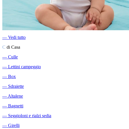
―
Vedi tutto
C
di Casa
―
Culle
―
Lettini campeggio
―
Box
―
Sdraiette
―
Altalene
―
Bagnetti
―
Seggioloni e rialzi sedia
―
Girelli