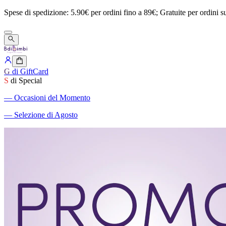
Spese
di
spedizione:
5.90€
per
ordini
fino
a
89€;
Gratuite
per
ordini
s
G
di GiftCard
S
di Special
―
Occasioni del Momento
―
Selezione di Agosto