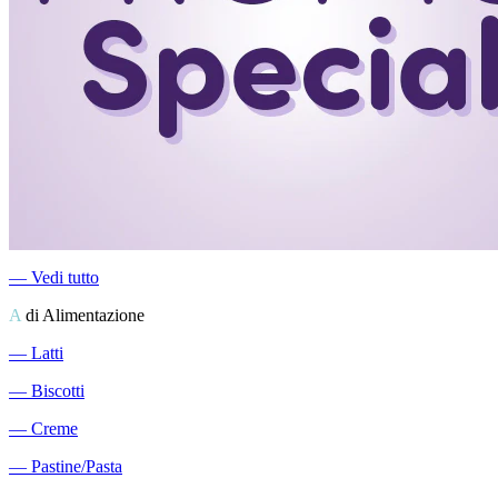
―
Vedi tutto
A
di Alimentazione
―
Latti
―
Biscotti
―
Creme
―
Pastine/Pasta