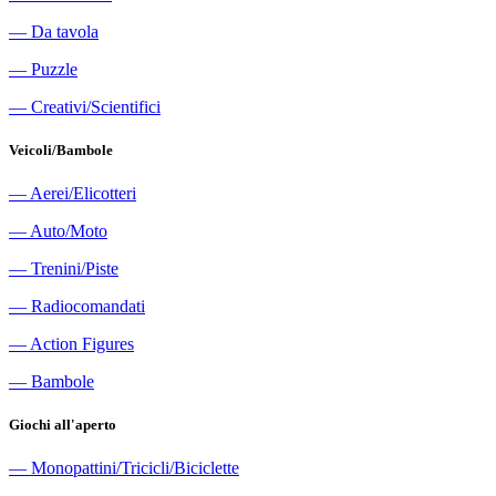
―
Da tavola
―
Puzzle
―
Creativi/Scientifici
Veicoli/Bambole
―
Aerei/Elicotteri
―
Auto/Moto
―
Trenini/Piste
―
Radiocomandati
―
Action Figures
―
Bambole
Giochi all'aperto
―
Monopattini/Tricicli/Biciclette