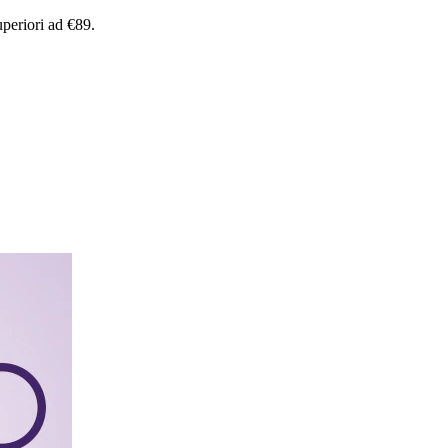
uperiori
ad
€89.