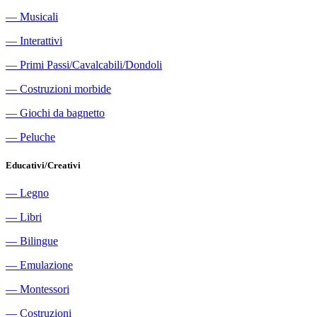
―
Musicali
―
Interattivi
―
Primi Passi/Cavalcabili/Dondoli
―
Costruzioni morbide
―
Giochi da bagnetto
―
Peluche
Educativi/Creativi
―
Legno
―
Libri
―
Bilingue
―
Emulazione
―
Montessori
―
Costruzioni