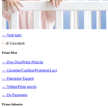
―
Vedi tutto
G
di Giocattoli
Primi Mesi
―
Dou Dou/Primi Peluche
―
Giostrine/Carillon/Proiettori/Luci
―
Palestrine/Tappeti
―
Trillini/Primi giochi
―
Da Passeggio
Prima Infanzia