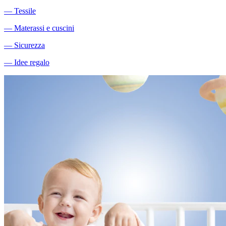
―
Tessile
―
Materassi e cuscini
―
Sicurezza
―
Idee regalo