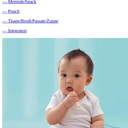
―
Merende/Snack
―
Pouch
―
Tisane/Brodi/Passate/Zuppe
―
Integratori