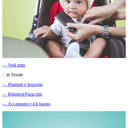
―
Vedi tutto
T
di Tessile
―
Piumoni e lenzuola
―
Riduttori/Paracolpi
―
Accappatoi e teli bagno