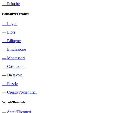
―
Peluche
Educativi/Creativi
―
Legno
―
Libri
―
Bilingue
―
Emulazione
―
Montessori
―
Costruzioni
―
Da tavola
―
Puzzle
―
Creativi/Scientifici
Veicoli/Bambole
―
Aerei/Elicotteri