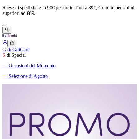
Spese
di
spedizione:
5.90€
per
ordini
fino
a
89€;
Gratuite
per
ordini
superiori
ad
€89.
G
di GiftCard
S
di Special
―
Occasioni del Momento
―
Selezione di Agosto