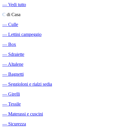
―
Vedi tutto
C
di Casa
―
Culle
―
Lettini campeggio
―
Box
―
Sdraiette
―
Altalene
―
Bagnetti
―
Seggioloni e rialzi sedia
―
Girelli
―
Tessile
―
Materassi e cuscini
―
Sicurezza