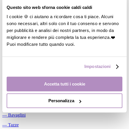
Allattamento
Questo sito web sforna cookie caldi caldi
―
Cuscini allattamento
I cookie 🍪 ci aiutano a ricordare cosa ti piace. Alcuni
sono necessari, altri solo con il tuo consenso e servono
―
Biberon
per pubblicità e analisi dei nostri partners, in modo da
―
Tettarelle
migliorare e rendere più completa la tua esperienza.❤️
―
Succhietti
Puoi modificare tutto quando vuoi.
―
Portasucchietti/Clip/Catenelle
―
Tiralatte Manuali
Impostazioni
―
Dosalatte
―
Conservalatte Materno
Accetta tutti i cookie
―
Massaggiagengive
Personalizza
Pappa
―
Bavaglini
―
Tazze