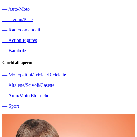
―
Auto/Moto
―
Trenini/Piste
―
Radiocomandati
―
Action Figures
―
Bambole
Giochi all'aperto
―
Monopattini/Tricicli/Biciclette
―
Altalene/Scivoli/Casette
―
Auto/Moto Elettriche
―
Sport