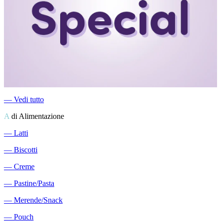
―
Vedi tutto
A
di Alimentazione
―
Latti
―
Biscotti
―
Creme
―
Pastine/Pasta
―
Merende/Snack
―
Pouch