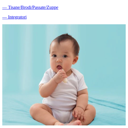
―
Tisane/Brodi/Passate/Zuppe
―
Integratori