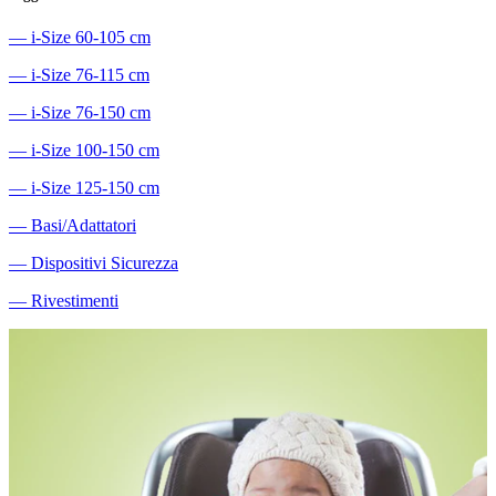
―
i-Size 60-105 cm
―
i-Size 76-115 cm
―
i-Size 76-150 cm
―
i-Size 100-150 cm
―
i-Size 125-150 cm
―
Basi/Adattatori
―
Dispositivi Sicurezza
―
Rivestimenti