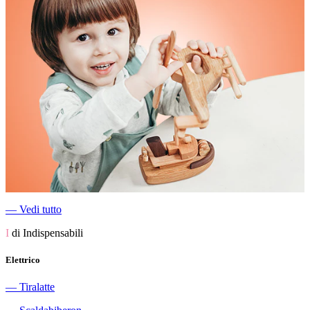
―
Vedi tutto
I
di Indispensabili
Elettrico
―
Tiralatte