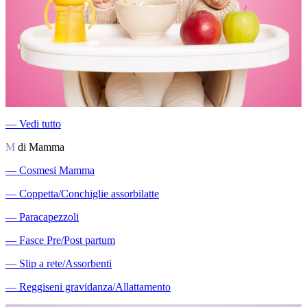
―
Vedi tutto
M
di Mamma
―
Cosmesi Mamma
―
Coppetta/Conchiglie assorbilatte
―
Paracapezzoli
―
Fasce Pre/Post partum
―
Slip a rete/Assorbenti
―
Reggiseni gravidanza/Allattamento