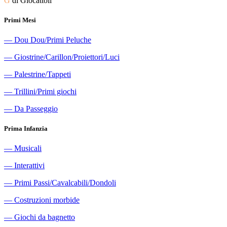
G
di Giocattoli
Primi Mesi
―
Dou Dou/Primi Peluche
―
Giostrine/Carillon/Proiettori/Luci
―
Palestrine/Tappeti
―
Trillini/Primi giochi
―
Da Passeggio
Prima Infanzia
―
Musicali
―
Interattivi
―
Primi Passi/Cavalcabili/Dondoli
―
Costruzioni morbide
―
Giochi da bagnetto