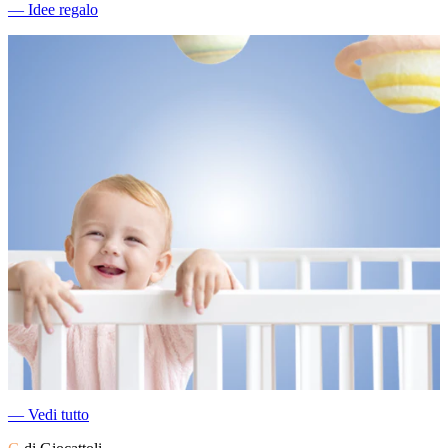
―
Idee regalo
―
Vedi tutto