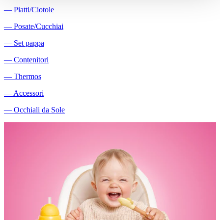
―
Piatti/Ciotole
―
Posate/Cucchiai
―
Set pappa
―
Contenitori
―
Thermos
―
Accessori
―
Occhiali da Sole