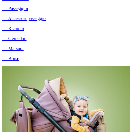
―
Passeggini
―
Accessori passeggio
―
Ricambi
―
Gemellari
―
Marsupi
―
Borse