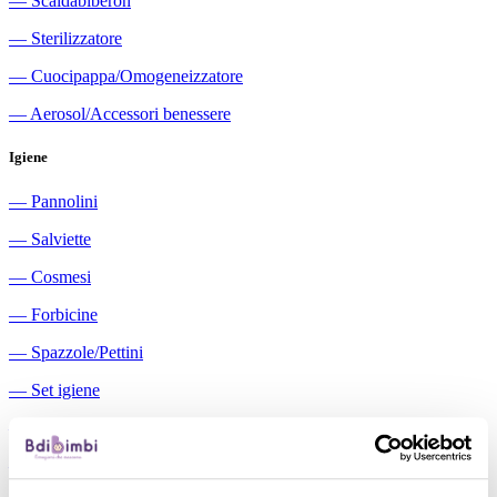
―
Scaldabiberon
―
Sterilizzatore
―
Cuocipappa/Omogeneizzatore
―
Aerosol/Accessori benessere
Igiene
―
Pannolini
―
Salviette
―
Cosmesi
―
Forbicine
―
Spazzole/Pettini
―
Set igiene
―
Igiene orale
―
Aspiratori nasali manuali