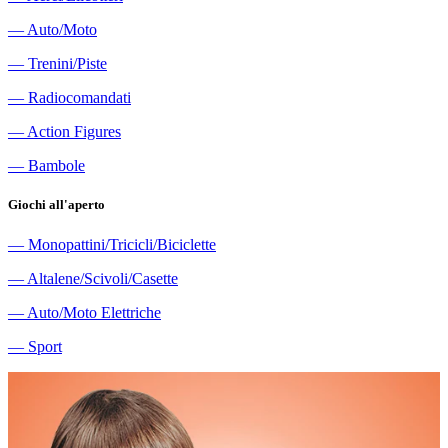
―
Auto/Moto
―
Trenini/Piste
―
Radiocomandati
―
Action Figures
―
Bambole
Giochi all'aperto
―
Monopattini/Tricicli/Biciclette
―
Altalene/Scivoli/Casette
―
Auto/Moto Elettriche
―
Sport