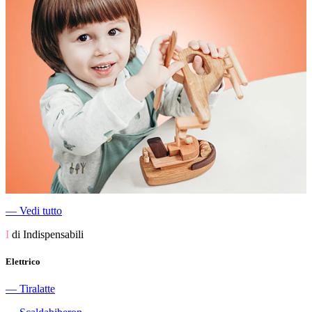
―
Vedi tutto
I
di Indispensabili
Elettrico
―
Tiralatte