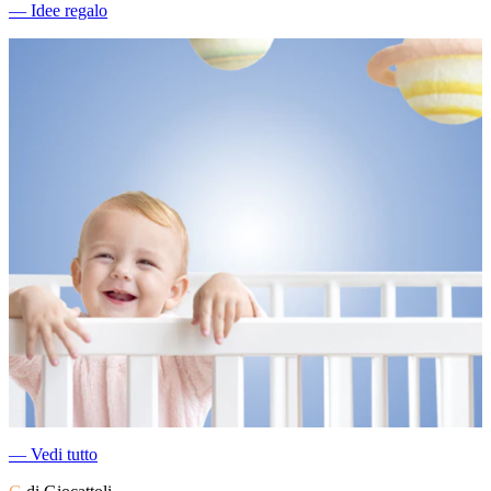
―
Idee regalo
―
Vedi tutto