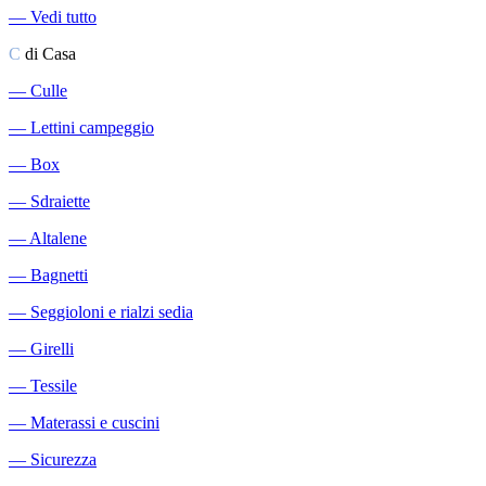
―
Vedi tutto
C
di Casa
―
Culle
―
Lettini campeggio
―
Box
―
Sdraiette
―
Altalene
―
Bagnetti
―
Seggioloni e rialzi sedia
―
Girelli
―
Tessile
―
Materassi e cuscini
―
Sicurezza