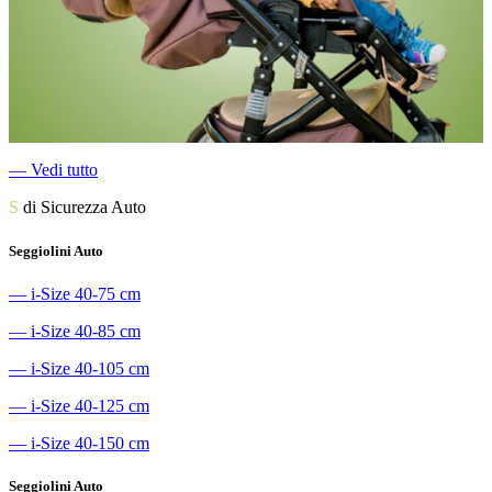
―
Vedi tutto
S
di Sicurezza Auto
Seggiolini Auto
―
i-Size 40-75 cm
―
i-Size 40-85 cm
―
i-Size 40-105 cm
―
i-Size 40-125 cm
―
i-Size 40-150 cm
Seggiolini Auto