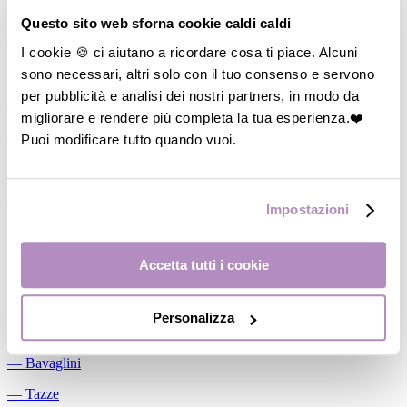
Allattamento
Questo sito web sforna cookie caldi caldi
―
Cuscini allattamento
I cookie 🍪 ci aiutano a ricordare cosa ti piace. Alcuni
sono necessari, altri solo con il tuo consenso e servono
―
Biberon
per pubblicità e analisi dei nostri partners, in modo da
―
Tettarelle
migliorare e rendere più completa la tua esperienza.❤️
―
Succhietti
Puoi modificare tutto quando vuoi.
―
Portasucchietti/Clip/Catenelle
―
Tiralatte Manuali
Impostazioni
―
Dosalatte
―
Conservalatte Materno
Accetta tutti i cookie
―
Massaggiagengive
Personalizza
Pappa
―
Bavaglini
―
Tazze