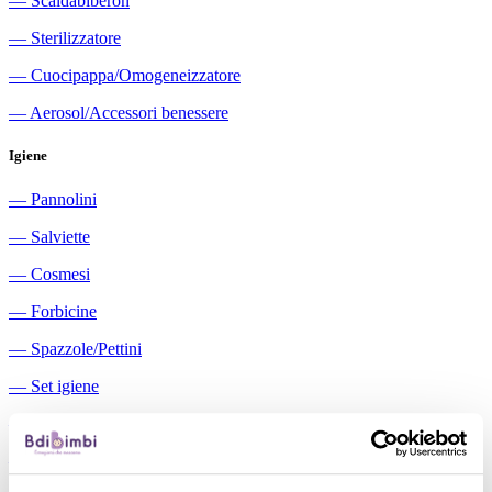
―
Scaldabiberon
―
Sterilizzatore
―
Cuocipappa/Omogeneizzatore
―
Aerosol/Accessori benessere
Igiene
―
Pannolini
―
Salviette
―
Cosmesi
―
Forbicine
―
Spazzole/Pettini
―
Set igiene
―
Igiene orale
―
Aspiratori nasali manuali