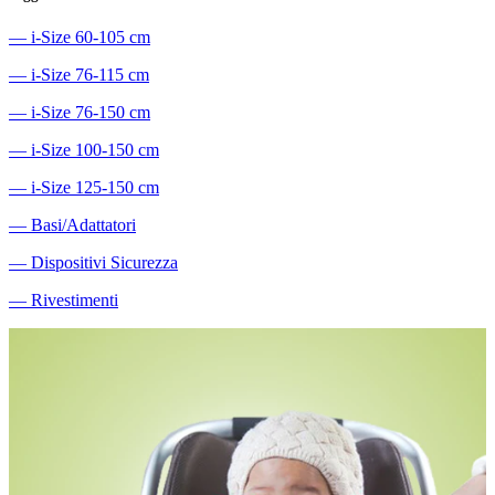
―
i-Size 60-105 cm
―
i-Size 76-115 cm
―
i-Size 76-150 cm
―
i-Size 100-150 cm
―
i-Size 125-150 cm
―
Basi/Adattatori
―
Dispositivi Sicurezza
―
Rivestimenti