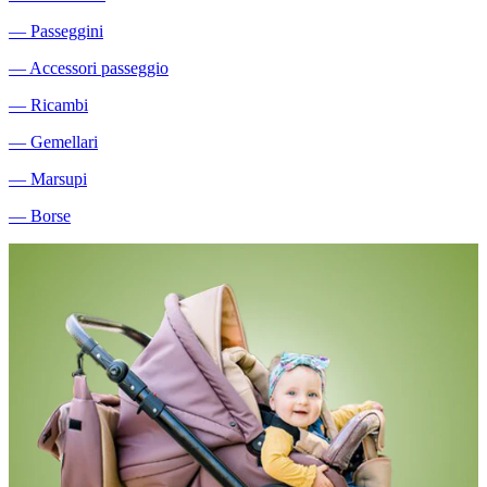
―
Passeggini
―
Accessori passeggio
―
Ricambi
―
Gemellari
―
Marsupi
―
Borse