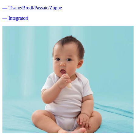
―
Tisane/Brodi/Passate/Zuppe
―
Integratori