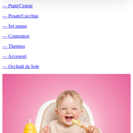
―
Piatti/Ciotole
―
Posate/Cucchiai
―
Set pappa
―
Contenitori
―
Thermos
―
Accessori
―
Occhiali da Sole