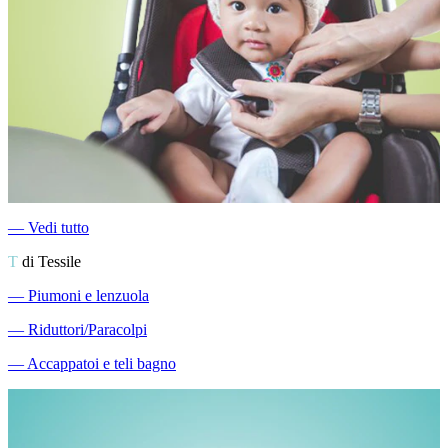
―
Vedi tutto
T
di Tessile
―
Piumoni e lenzuola
―
Riduttori/Paracolpi
―
Accappatoi e teli bagno