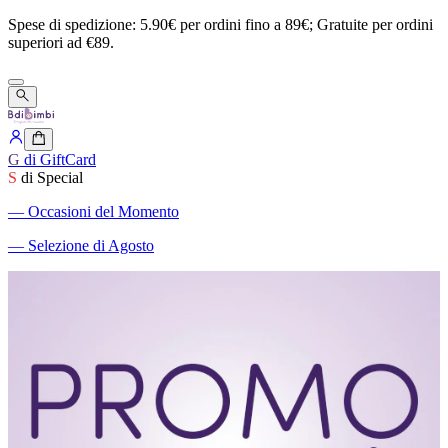
Spese
di
spedizione:
5.90€
per
ordini
fino
a
89€;
Gratuite
per
ordini
superiori
ad
€89.
G
di GiftCard
S
di Special
―
Occasioni del Momento
―
Selezione di Agosto