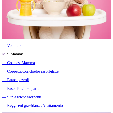
―
Vedi tutto
M
di Mamma
―
Cosmesi Mamma
―
Coppetta/Conchiglie assorbilatte
―
Paracapezzoli
―
Fasce Pre/Post partum
―
Slip a rete/Assorbenti
―
Reggiseni gravidanza/Allattamento