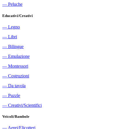
―
Peluche
Educativi/Creativi
―
Legno
―
Libri
―
Bilingue
―
Emulazione
―
Montessori
―
Costruzioni
―
Da tavola
―
Puzzle
―
Creativi/Scientifici
Veicoli/Bambole
―
Aerei/Elicotteri