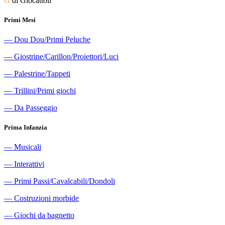
G
di Giocattoli
Primi Mesi
―
Dou Dou/Primi Peluche
―
Giostrine/Carillon/Proiettori/Luci
―
Palestrine/Tappeti
―
Trillini/Primi giochi
―
Da Passeggio
Prima Infanzia
―
Musicali
―
Interattivi
―
Primi Passi/Cavalcabili/Dondoli
―
Costruzioni morbide
―
Giochi da bagnetto