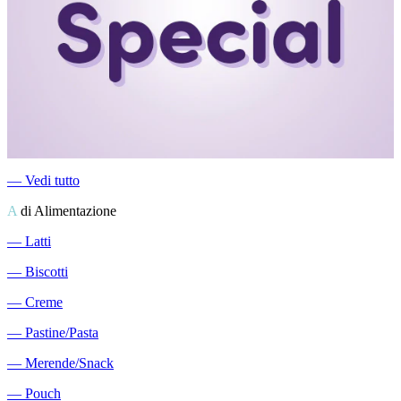
―
Vedi tutto
A
di Alimentazione
―
Latti
―
Biscotti
―
Creme
―
Pastine/Pasta
―
Merende/Snack
―
Pouch