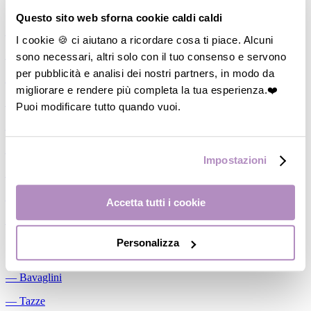
Allattamento
Questo sito web sforna cookie caldi caldi
―
Cuscini allattamento
I cookie 🍪 ci aiutano a ricordare cosa ti piace. Alcuni
sono necessari, altri solo con il tuo consenso e servono
―
Biberon
per pubblicità e analisi dei nostri partners, in modo da
―
Tettarelle
migliorare e rendere più completa la tua esperienza.❤️
―
Succhietti
Puoi modificare tutto quando vuoi.
―
Portasucchietti/Clip/Catenelle
―
Tiralatte Manuali
Impostazioni
―
Dosalatte
―
Conservalatte Materno
Accetta tutti i cookie
―
Massaggiagengive
Personalizza
Pappa
―
Bavaglini
―
Tazze