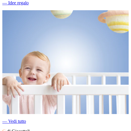
―
Idee regalo
―
Vedi tutto