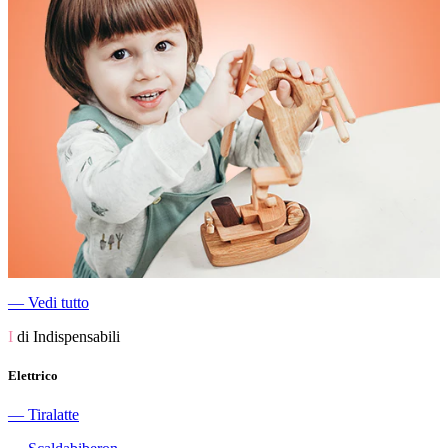
―
Vedi tutto
I
di Indispensabili
Elettrico
―
Tiralatte