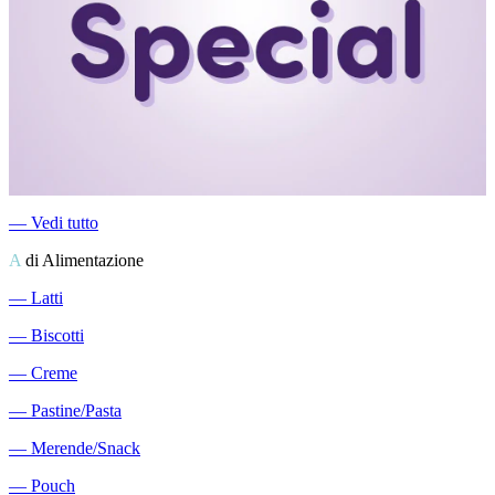
―
Vedi tutto
A
di Alimentazione
―
Latti
―
Biscotti
―
Creme
―
Pastine/Pasta
―
Merende/Snack
―
Pouch