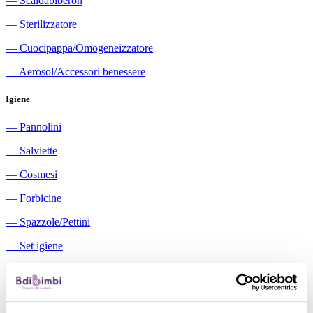
―
Scaldabiberon
―
Sterilizzatore
―
Cuocipappa/Omogeneizzatore
―
Aerosol/Accessori benessere
Igiene
―
Pannolini
―
Salviette
―
Cosmesi
―
Forbicine
―
Spazzole/Pettini
―
Set igiene
―
Igiene orale
―
Aspiratori nasali manuali