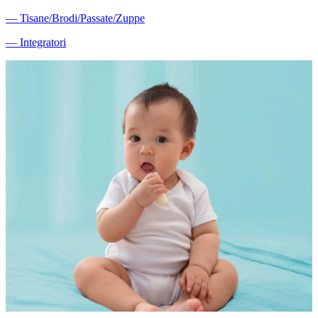
―
Tisane/Brodi/Passate/Zuppe
―
Integratori