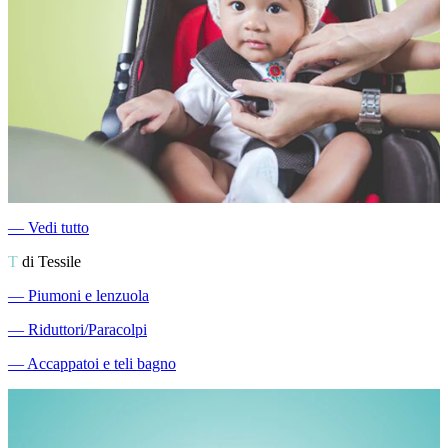
―
Vedi tutto
T
di Tessile
―
Piumoni e lenzuola
―
Riduttori/Paracolpi
―
Accappatoi e teli bagno