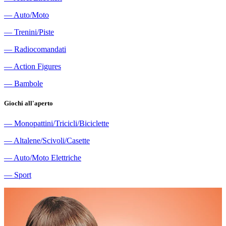
―
Auto/Moto
―
Trenini/Piste
―
Radiocomandati
―
Action Figures
―
Bambole
Giochi all'aperto
―
Monopattini/Tricicli/Biciclette
―
Altalene/Scivoli/Casette
―
Auto/Moto Elettriche
―
Sport