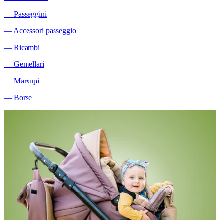
―
Passeggini
―
Accessori passeggio
―
Ricambi
―
Gemellari
―
Marsupi
―
Borse