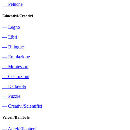
―
Peluche
Educativi/Creativi
―
Legno
―
Libri
―
Bilingue
―
Emulazione
―
Montessori
―
Costruzioni
―
Da tavola
―
Puzzle
―
Creativi/Scientifici
Veicoli/Bambole
―
Aerei/Elicotteri