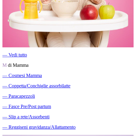
―
Vedi tutto
M
di Mamma
―
Cosmesi Mamma
―
Coppetta/Conchiglie assorbilatte
―
Paracapezzoli
―
Fasce Pre/Post partum
―
Slip a rete/Assorbenti
―
Reggiseni gravidanza/Allattamento