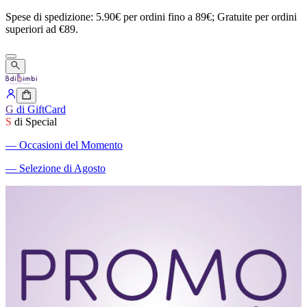
Spese
di
spedizione:
5.90€
per
ordini
fino
a
89€;
Gratuite
per
ordini
superiori
ad
€89.
G
di GiftCard
S
di Special
―
Occasioni del Momento
―
Selezione di Agosto