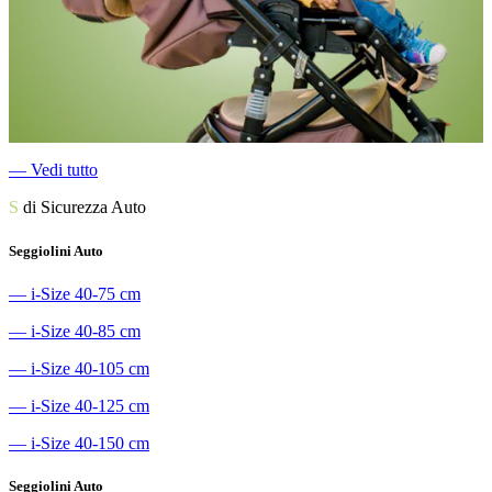
―
Vedi tutto
S
di Sicurezza Auto
Seggiolini Auto
―
i-Size 40-75 cm
―
i-Size 40-85 cm
―
i-Size 40-105 cm
―
i-Size 40-125 cm
―
i-Size 40-150 cm
Seggiolini Auto