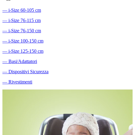
―
i-Size 60-105 cm
―
i-Size 76-115 cm
―
i-Size 76-150 cm
―
i-Size 100-150 cm
―
i-Size 125-150 cm
―
Basi/Adattatori
―
Dispositivi Sicurezza
―
Rivestimenti