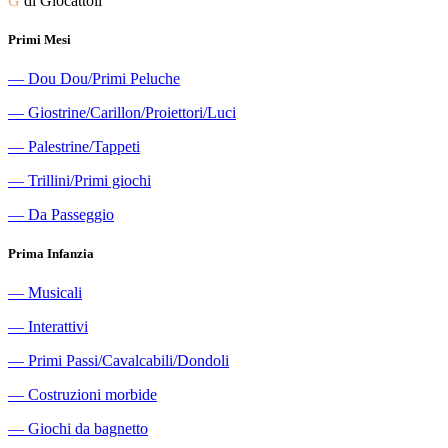
G
di Giocattoli
Primi Mesi
―
Dou Dou/Primi Peluche
―
Giostrine/Carillon/Proiettori/Luci
―
Palestrine/Tappeti
―
Trillini/Primi giochi
―
Da Passeggio
Prima Infanzia
―
Musicali
―
Interattivi
―
Primi Passi/Cavalcabili/Dondoli
―
Costruzioni morbide
―
Giochi da bagnetto