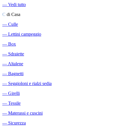
―
Vedi tutto
C
di Casa
―
Culle
―
Lettini campeggio
―
Box
―
Sdraiette
―
Altalene
―
Bagnetti
―
Seggioloni e rialzi sedia
―
Girelli
―
Tessile
―
Materassi e cuscini
―
Sicurezza