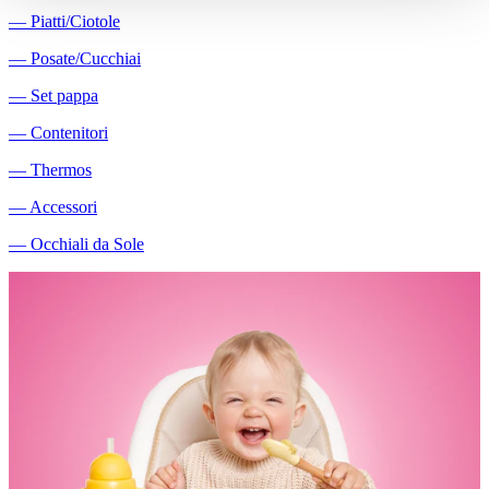
―
Piatti/Ciotole
―
Posate/Cucchiai
―
Set pappa
―
Contenitori
―
Thermos
―
Accessori
―
Occhiali da Sole