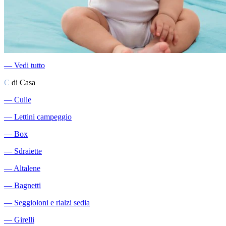
―
Vedi tutto
C
di Casa
―
Culle
―
Lettini campeggio
―
Box
―
Sdraiette
―
Altalene
―
Bagnetti
―
Seggioloni e rialzi sedia
―
Girelli