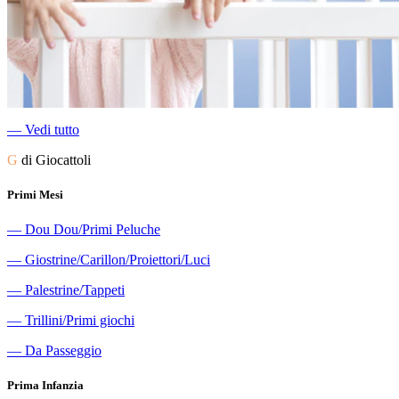
―
Vedi tutto
G
di Giocattoli
Primi Mesi
―
Dou Dou/Primi Peluche
―
Giostrine/Carillon/Proiettori/Luci
―
Palestrine/Tappeti
―
Trillini/Primi giochi
―
Da Passeggio
Prima Infanzia