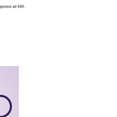
uperiori
ad
€89.