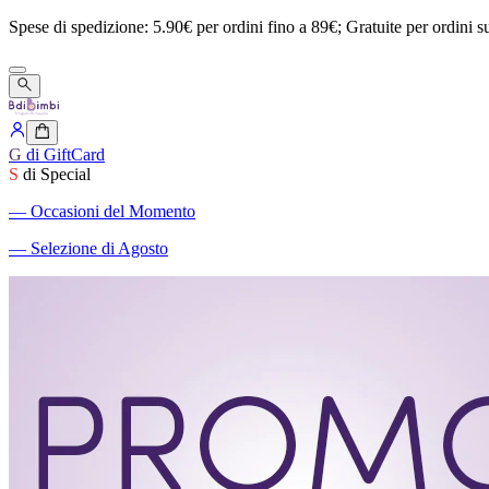
Spese
di
spedizione:
5.90€
per
ordini
fino
a
89€;
Gratuite
per
ordini
s
G
di GiftCard
S
di Special
―
Occasioni del Momento
―
Selezione di Agosto