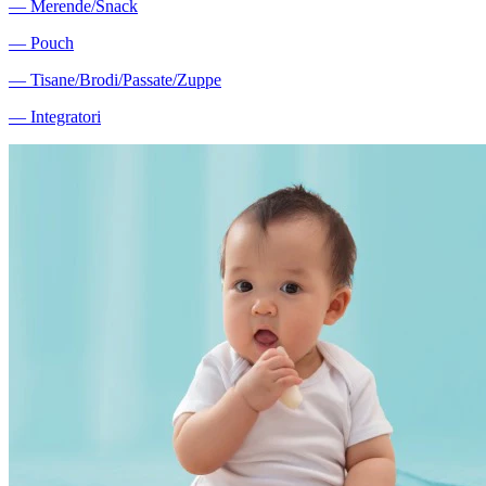
―
Merende/Snack
―
Pouch
―
Tisane/Brodi/Passate/Zuppe
―
Integratori