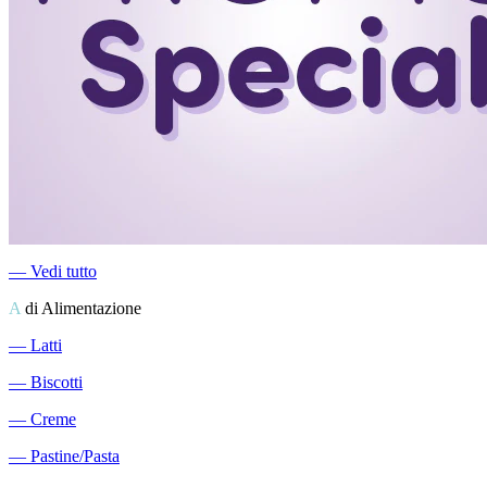
―
Vedi tutto
A
di Alimentazione
―
Latti
―
Biscotti
―
Creme
―
Pastine/Pasta