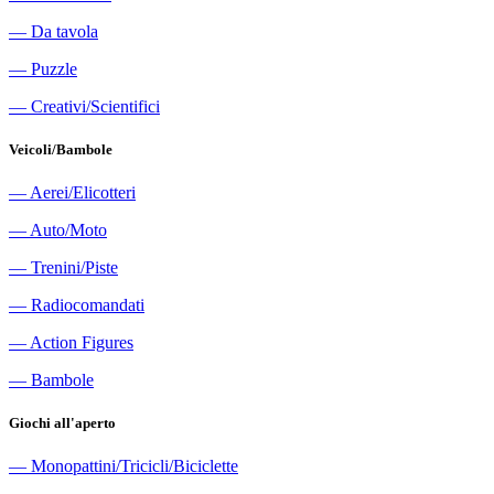
―
Da tavola
―
Puzzle
―
Creativi/Scientifici
Veicoli/Bambole
―
Aerei/Elicotteri
―
Auto/Moto
―
Trenini/Piste
―
Radiocomandati
―
Action Figures
―
Bambole
Giochi all'aperto
―
Monopattini/Tricicli/Biciclette