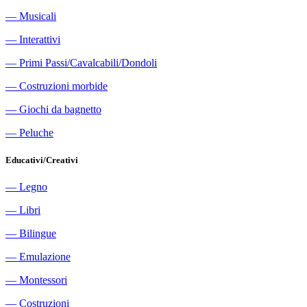
―
Musicali
―
Interattivi
―
Primi Passi/Cavalcabili/Dondoli
―
Costruzioni morbide
―
Giochi da bagnetto
―
Peluche
Educativi/Creativi
―
Legno
―
Libri
―
Bilingue
―
Emulazione
―
Montessori
―
Costruzioni