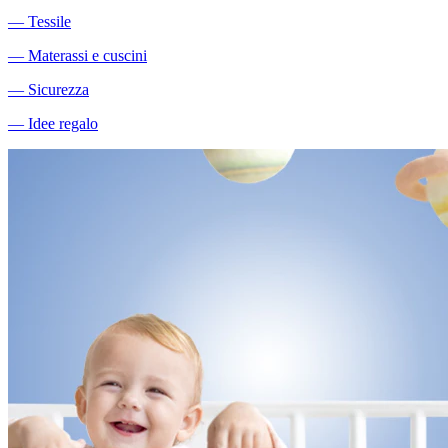
―
Tessile
―
Materassi e cuscini
―
Sicurezza
―
Idee regalo